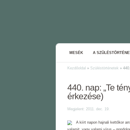
MESÉK
A SZÜLÉSTÖRTÉN
Kezdőoldal
»
Szüléstörténetek
»
440.
440. nap: „Te tén
érkezése)
Megjelent: 2011. dec. 19.
A kiírt napon hajnali kettőkor 
valamit, vagy valami vírus ‒ gondo