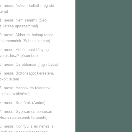
2. mese: Nekem kellett még idő
Léna)
1. mese: Nem semmi! (Sebi
zületése apaszemmel)
0. mese: Akkor mi holnap reggel
azamennénk (Sebi születése)
9. mese: Ebből most tényleg
yerek lesz? (Zsombor)
8. mese: Ősrobbanás (Hajni baba)
7. mese: Biztonságot kerestem,
okolt leltem
6. mese: Hangok és feladatok
Juliska születése)
5. mese: Kontúrok (Andris)
4. mese: Gyorsan és pontosan
Alex születésének története)
3. mese: Könnyű is és nehéz is