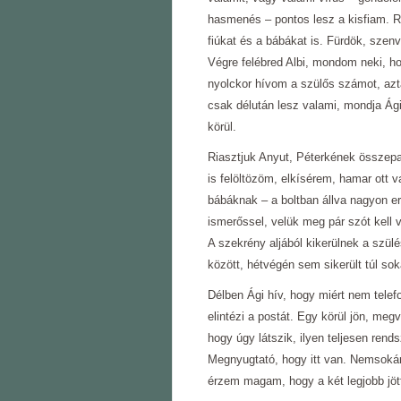
hasmenés ‒ pontos lesz a kisfiam. R
fiúkat és a bábákat is. Fürdök, sz
Végre felébred Albi, mondom neki, h
nyolckor hívom a szülős számot, azt
csak délután lesz valami, mondja Ág
körül.
Riasztjuk Anyut, Péterkének összepa
is felöltözöm, elkísérem, hamar ott 
bábáknak ‒ a boltban állva nagyon e
ismerőssel, velük meg pár szót kell
A szekrény aljából kikerülnek a szülé
között, hétvégén sem sikerült túl sok
Délben Ági hív, hogy miért nem telefo
elintézi a postát. Egy körül jön, meg
hogy úgy látszik, ilyen teljesen rend
Megnyugtató, hogy itt van. Nemsokár
érzem magam, hogy a két legjobb jö