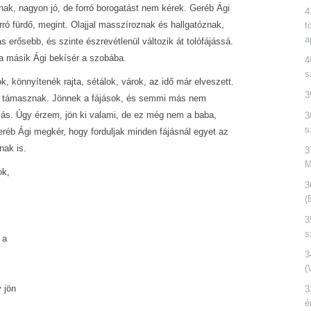
ak, nagyon jó, de forró borogatást nem kérek. Geréb Ági
4
rró fürdő, megint. Olajjal masszíroznak és hallgatóznak,
t
a
erősebb, és szinte észrevétlenül változik át tolófájássá.
a másik Ági bekísér a szobába.
4
s
k, könnyítenék rajta, sétálok, várok, az idő már elveszett.
3
an támasznak. Jönnek a fájások, és semmi más nem
zás. Úgy érzem, jön ki valami, de ez még nem a baba,
3
s
eréb Ági megkér, hogy forduljak minden fájásnál egyet az
nak is.
3
M
ok,
3
(
3
s
 a
3
(
 jön
3
é