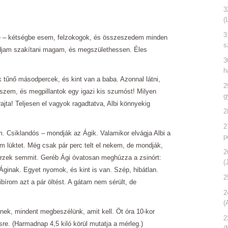
3
(
3
eje ‒ kétségbe esem, felzokogok, és összeszedem minden
s
udjam szakítani magam, és megszülethessen. Éles
3
h
tűnő másodpercek, és kint van a baba. Azonnal látni,
2
kszem, és megpillantok egy igazi kis szumóst! Milyen
g
ta! Teljesen el vagyok ragadtatva, Albi könnyekig
2
2
. Csiklandós ‒ mondják az Ágik. Valamikor elvágja Albi a
p
m lüktet. Még csak pár perc telt el nekem, de mondják,
2
érzek semmit. Geréb Ági óvatosan meghúzza a zsinórt:
(
 Áginak. Egyet nyomok, és kint is van. Szép, hibátlan.
2
ibírom azt a pár öltést. A gátam nem sérült, de
2
(
ek, mindent megbeszélünk, amit kell. Öt óra 10-kor
2
sre. (Harmadnap 4,5 kiló körül mutatja a mérleg.)