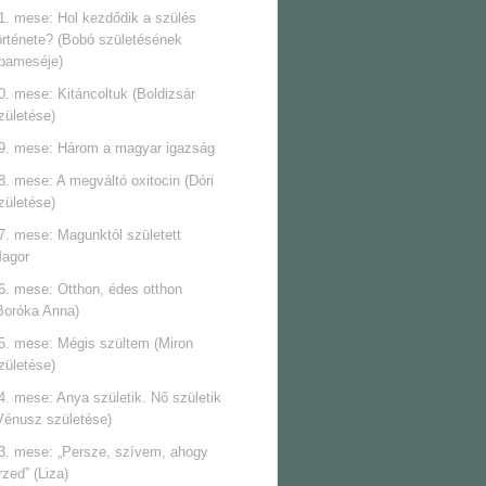
1. mese: Hol kezdődik a szülés
örténete? (Bobó születésének
pameséje)
0. mese: Kitáncoltuk (Boldizsár
zületése)
9. mese: Három a magyar igazság
8. mese: A megváltó oxitocin (Dóri
zületése)
7. mese: Magunktól született
agor
6. mese: Otthon, édes otthon
Boróka Anna)
5. mese: Mégis szültem (Miron
zületése)
4. mese: Anya születik. Nő születik
Vénusz születése)
3. mese: „Persze, szívem, ahogy
rzed” (Liza)