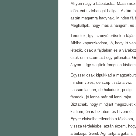
Milyen nagy a bábatáska! Masszírozn
időnként szívhangot hallgat. Aztán fo
aztán magamra hagynak. Minden fájás 
Meghallják, hogy más a hangom, és 
Térdelek, így iszonyú erősek a fájáso
Albiba kapaszkodom, jó, hogy itt v
létezik, csak a fájdalom és a várako
csak én hiszem azt egy pillanatra. G
ágyon ‒ így segítek forogni a kisfiam
Egyszer csak kipukkad a magzatbur
minden vizes, de szép tiszta a víz.
Lassan-lassan, de haladunk, pedig
fáradok, jó lenne már túl lenni rajta.
Biztatnak, hogy mindjárt megszületik
kisfiam, én is biztatom és hívom őt.
Egyre elviselhetetlenebb a fájdalom,
vissza térdelésbe, aztán érzem, hogy
a buksija. Geréb Ági tartja a gátam,