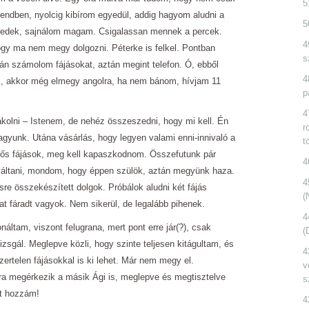
5
endben, nyolcig kibírom egyedül, addig hagyom aludni a
5
envedek, sajnálom magam. Csigalassan mennek a percek.
4
ogy ma nem megy dolgozni. Péterke is felkel. Pontban
s
án számolom fájásokat, aztán megint telefon. Ó, ebből
4
i, akkor még elmegy angolra, ha nem bánom, hívjam 11
p
4
kolni ‒ Istenem, de nehéz összeszedni, hogy mi kell. Én
r
vagyunk. Utána vásárlás, hogy legyen valami enni-innivaló a
t
rős fájások, meg kell kapaszkodnom. Összefutunk pár
4
 váltani, mondom, hogy éppen szülök, aztán megyünk haza.
4
sre összekészített dolgok. Próbálok aludni két fájás
(
at fáradt vagyok. Nem sikerül, de legalább pihenek.
4
náltam, viszont felugrana, mert pont erre jár(?), csak
(
vizsgál. Meglepve közli, hogy szinte teljesen kitágultam, és
4
szertelen fájásokkal is ki lehet. Már nem megy el.
v
a megérkezik a másik Ági is, meglepve és megtisztelve
s
tt hozzám!
4