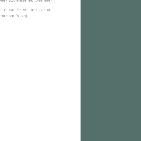
Márk születésének története)
2. mese: Ez volt most az én
itmusom (Viola)