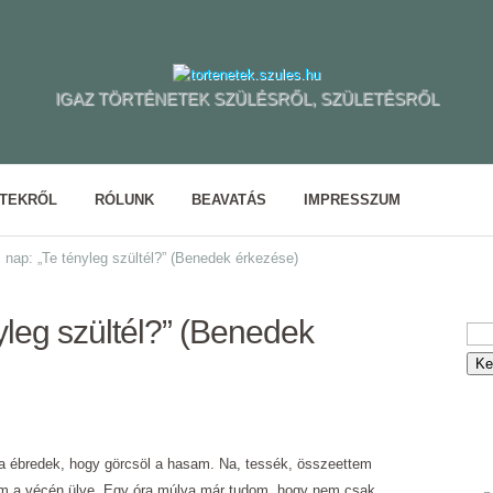
IGAZ TÖRTÉNETEK SZÜLÉSRŐL, SZÜLETÉSRŐL
ETEKRŐL
RÓLUNK
BEAVATÁS
IMPRESSZUM
 nap: „Te tényleg szültél?” (Benedek érkezése)
yleg szültél?” (Benedek
arra ébredek, hogy görcsöl a hasam. Na, tessék, összeettem
lom a vécén ülve. Egy óra múlva már tudom, hogy nem csak