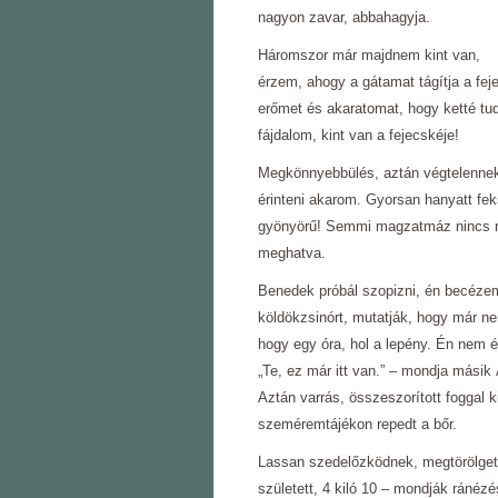
nagyon zavar, abbahagyja.
Háromszor már majdnem kint van,
érzem, ahogy a gátamat tágítja a f
erőmet és akaratomat, hogy ketté t
fájdalom, kint van a fejecskéje!
Megkönnyebbülés, aztán végtelennek 
érinteni akarom. Gyorsan hanyatt fe
gyönyörű! Semmi magzatmáz nincs raj
meghatva.
Benedek próbál szopizni, én becézem
köldökzsinórt, mutatják, hogy már ne
hogy egy óra, hol a lepény. Én nem 
„Te, ez már itt van.” ‒ mondja másik
Aztán varrás, összeszorított foggal k
szeméremtájékon repedt a bőr.
Lassan szedelőzködnek, megtörölgetn
született, 4 kiló 10 ‒ mondják ránézé