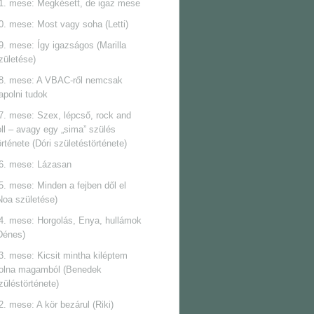
1. mese: Megkésett, de igaz mese
0. mese: Most vagy soha (Letti)
9. mese: Így igazságos (Marilla
zületése)
8. mese: A VBAC-ről nemcsak
apolni tudok
7. mese: Szex, lépcső, rock and
oll ‒ avagy egy „sima” szülés
örténete (Dóri születéstörténete)
6. mese: Lázasan
5. mese: Minden a fejben dől el
Noa születése)
4. mese: Horgolás, Enya, hullámok
Dénes)
3. mese: Kicsit mintha kiléptem
olna magamból (Benedek
züléstörténete)
2. mese: A kör bezárul (Riki)