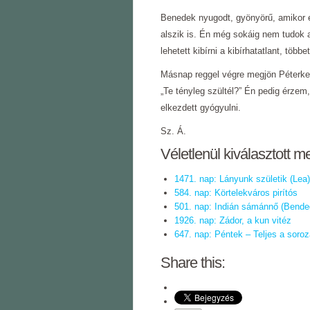
Benedek nyugodt, gyönyörű, amikor el
alszik is. Én még sokáig nem tudok
lehetett kibírni a kibírhatatlant, több
Másnap reggel végre megjön Péterke 
„Te tényleg szültél?” Én pedig érze
elkezdett gyógyulni.
Sz. Á.
Véletlenül kiválasztott m
1471. nap: Lányunk születik (Lea)
584. nap: Körtelekváros pirítós
501. nap: Indián sámánnő (Bende
1926. nap: Zádor, a kun vitéz
647. nap: Péntek ‒ Teljes a soroz
Share this: