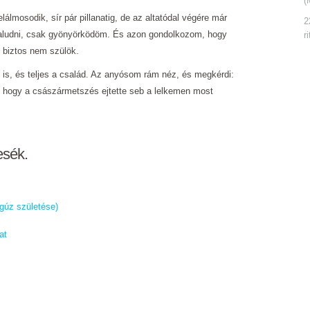
(
álmosodik, sír pár pillanatig, de az altatódal végére már
2
 aludni, csak gyönyörködöm. És azon gondolkozom, hogy
r
et biztos nem szülök.
is, és teljes a család. Az anyósom rám néz, és megkérdi:
m, hogy a császármetszés ejtette seb a lelkemen most
esék.
gúz születése)
at