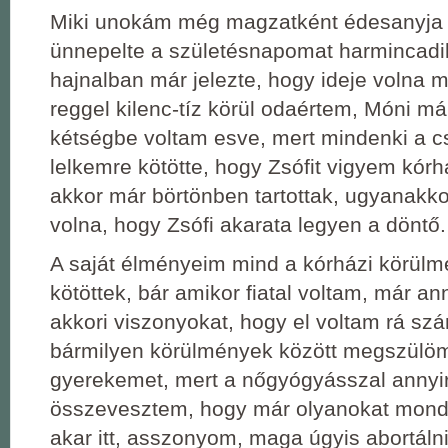
Miki unokám még magzatként édesanyja
ünnepelte a születésnapomat harmincadi
hajnalban már jelezte, hogy ideje volna m
reggel kilenc-tíz körül odaértem, Móni már
kétségbe voltam esve, mert mindenki a c
lelkemre kötötte, hogy Zsófit vigyem kór
akkor már börtönben tartottak, ugyanakko
volna, hogy Zsófi akarata legyen a döntő.
A saját élményeim mind a kórházi körül
kötöttek, bár amikor fiatal voltam, már an
akkori viszonyokat, hogy el voltam rá szá
bármilyen körülmények között megszülö
gyerekemet, mert a nőgyógyásszal annyi
összevesztem, hogy már olyanokat mond
akar itt, asszonyom, maga úgyis abortálni