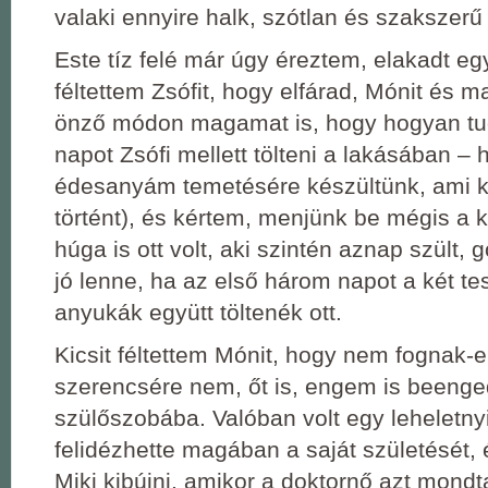
valaki ennyire halk, szótlan és szakszerű 
Este tíz felé már úgy éreztem, elakadt egy
féltettem Zsófit, hogy elfárad, Mónit és 
önző módon magamat is, hogy hogyan t
napot Zsófi mellett tölteni a lakásában –
édesanyám temetésére készültünk, ami k
történt), és kértem, menjünk be mégis a 
húga is ott volt, aki szintén aznap szült,
jó lenne, ha az első három napot a két test
anyukák együtt töltenék ott.
Kicsit féltettem Mónit, hogy nem fognak-e
szerencsére nem, őt is, engem is beenge
szülőszobába. Valóban volt egy leheletnyi
felidézhette magában a saját születését, 
Miki kibújni, amikor a doktornő azt mondta