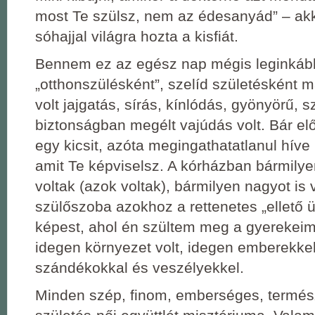
most Te szülsz, nem az édesanyád” – ak
sóhajjal világra hozta a kisfiát.
Bennem ez az egész nap mégis leginkáb
„otthonszülésként”, szelíd születésként
volt jajgatás, sírás, kínlódás, gyönyörű, s
biztonságban megélt vajúdás volt. Bár el
egy kicsit, azóta megingathatatlanul híve
amit Te képviselsz. A kórházban bármily
voltak (azok voltak), bármilyen nagyot is 
szülőszoba azokhoz a rettenetes „ellető
képest, ahol én szültem meg a gyerekeim
idegen környezet volt, idegen emberekkel
szándékokkal és veszélyekkel.
Minden szép, finom, emberséges, termész