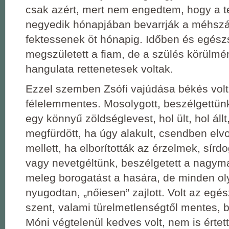
csak azért, mert nem engedtem, hogy a 
negyedik hónapjában bevarrják a méhszá
fektessenek öt hónapig. Időben és egés
megszületett a fiam, de a szülés körülmé
hangulata rettenetesek voltak.
Ezzel szemben Zsófi vajúdása békés volt,
félelemmentes. Mosolygott, beszélgettünk
egy könnyű zöldséglevest, hol ült, hol állt,
megfürdött, ha úgy alakult, csendben elv
mellett, ha elborították az érzelmek, sírdog
vagy nevetgéltünk, beszélgetett a nagym
meleg borogatást a hasára, de minden o
nyugodtan, „nőiesen” zajlott. Volt az egé
szent, valami türelmetlenségtől mentes, 
Móni végtelenül kedves volt, nem is értet