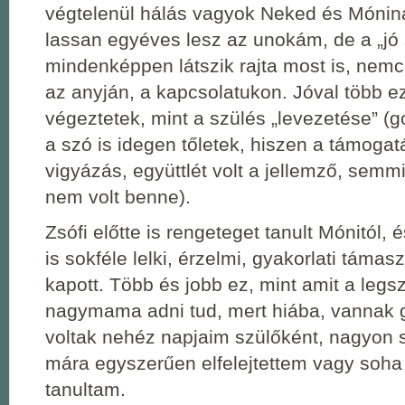
végtelenül hálás vagyok Neked és Mónin
lassan egyéves lesz az unokám, de a „jó 
mindenképpen látszik rajta most is, nemc
az anyján, a kapcsolatukon. Jóval több e
végeztetek, mint a szülés „levezetése” (
a szó is idegen tőletek, hiszen a támogat
vigyázás, együttlét volt a jellemző, semmi
nem volt benne).
Zsófi előtte is rengeteget tanult Mónitól, 
is sokféle lelki, érzelmi, gyakorlati támas
kapott. Több és jobb ez, mint amit a legs
nagymama adni tud, mert hiába, vannak 
voltak nehéz napjaim szülőként, nagyon 
mára egyszerűen elfelejtettem vagy soh
tanultam.