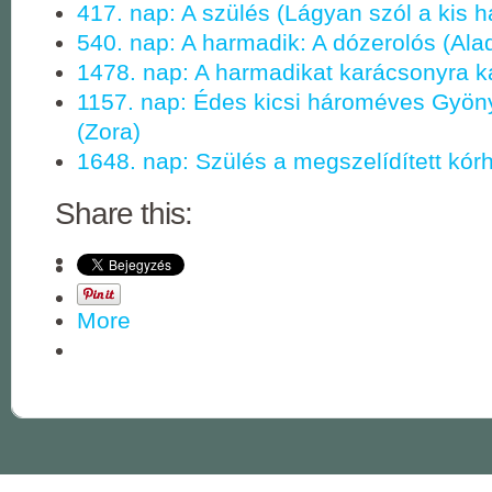
417. nap: A szülés (Lágyan szól a kis h
540. nap: A harmadik: A dózerolós (Ala
1478. nap: A harmadikat karácsonyra k
1157. nap: Édes kicsi hároméves Gyö
(Zora)
1648. nap: Szülés a megszelídített kór
Share this:
More