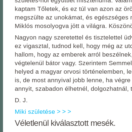
születés-női együttlét misztériuma. Vala
kaptam Tőletek, és ez túl van azon az ör
megszülte az unokámat, és egészséges 
Miklós mosolyogva jött a világra. Köszön
Nagyon nagy szeretettel és tisztelettel üd
ez vigasztal, tudnod kell, hogy még az ut
hallom, hogy az emberek arról beszélnek
végtelenül bátor vagy. Szerintem Semmel
helyed a magyar orvosi történelemben, l
is, de most annyival jobb lenne, ha végr
annyit, szabadon élhetnél, dolgozhatnál, t
D. J.
Miki születése > > >
Véletlenül kiválasztott mesék.