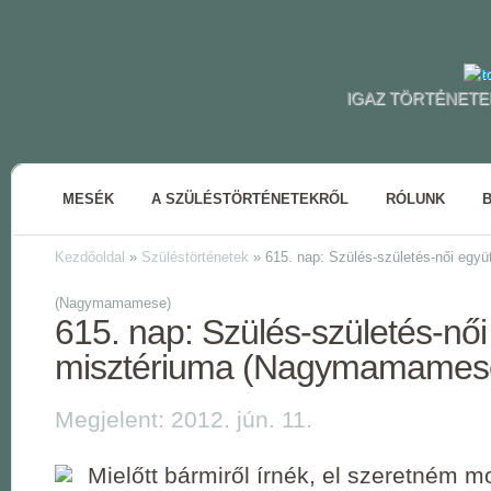
IGAZ TÖRTÉNETE
MESÉK
A SZÜLÉSTÖRTÉNETEKRŐL
RÓLUNK
Kezdőoldal
»
Szüléstörténetek
»
615. nap: Szülés-születés-női együt
(Nagymamamese)
615. nap: Szülés-születés-női 
misztériuma (Nagymamames
Megjelent: 2012. jún. 11.
Mielőtt bármiről írnék, el szeretném 