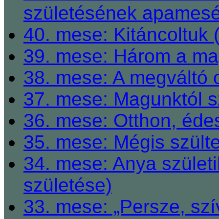
születésének apamesé
40. mese: Kitáncoltuk 
39. mese: Három a ma
38. mese: A megváltó o
37. mese: Magunktól s
36. mese: Otthon, éde
35. mese: Mégis szült
34. mese: Anya születi
születése)
33. mese: „Persze, szí