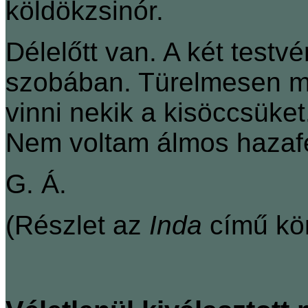
köldökzsinór.
Délelőtt van. A két testv
szobában. Türelmesen me
vinni nekik a kisöccsüket
Nem voltam álmos haza
G. Á.
(Részlet az
Inda
című kö