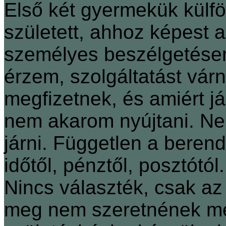
Első két gyermekük külf
született, ahhoz képest a
személyes beszélgetése
érzem, szolgáltatást várn
megfizetnek, és amiért j
nem akarom nyújtani. Ne
járni. Független a berende
időtől, pénztől, posztót
Nincs választék, csak a
meg nem szeretnének men