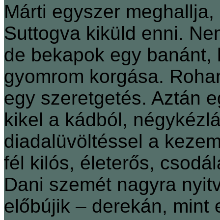
Márti egyszer meghallja
Suttogva kiküld enni. N
de bekapok egy banánt, h
gyomrom korgása. Rohano
egy szeretgetés. Aztán e
kikel a kádból, négykézl
diadalüvöltéssel a kezem
fél kilós, életerős, csodál
Dani szemét nagyra nyit
előbújik – derekán, mint 