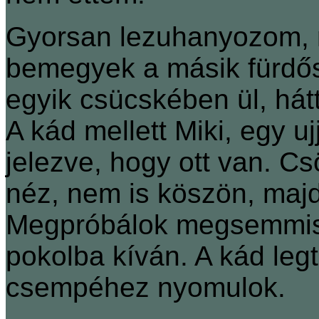
Gyorsan lezuhanyozom, 
bemegyek a másik fürdős
egyik csücskében ül, hátt
A kád mellett Miki, egy ujj
jelezve, hogy ott van. Cs
néz, nem is köszön, majd 
Megpróbálok megsemmisü
pokolba kíván. A kád leg
csempéhez nyomulok.