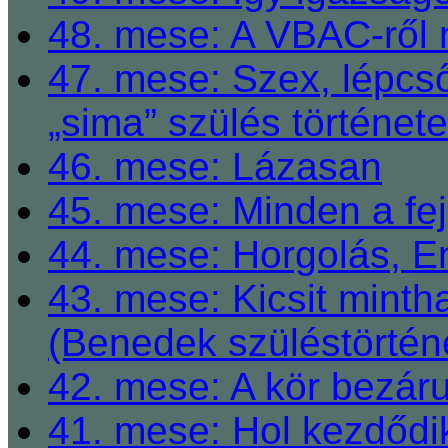
48. mese: A VBAC-ről 
47. mese: Szex, lépcső
„sima” szülés története
46. mese: Lázasan
45. mese: Minden a fej
44. mese: Horgolás, E
43. mese: Kicsit mint
(Benedek szüléstörtén
42. mese: A kör bezárul
41. mese: Hol kezdődi