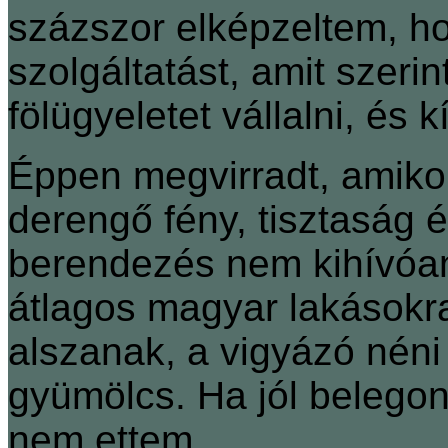
százszor elképzeltem, ho
szolgáltatást, amit szer
fölügyeletet vállalni, és
Éppen megvirradt, amiko
derengő fény, tisztaság 
berendezés nem kihívóan
átlagos magyar lakásokra
alszanak, a vigyázó néni 
gyümölcs. Ha jól belegon
nem ettem.