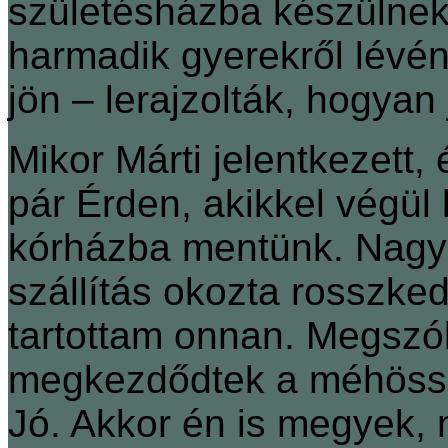
születésházba készülnek
harmadik gyerekről lévé
jön – lerajzolták, hogyan 
Mikor Márti jelentkezett,
pár Érden, akikkel végül
kórházba mentünk. Nagyo
szállítás okozta rosszked
tartottam onnan. Megszóla
megkezdődtek a méhössz
Jó. Akkor én is megyek, m