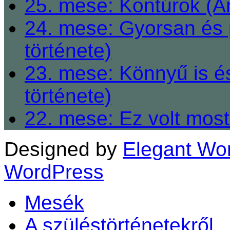
25. mese: Kontúrok (A
24. mese: Gyorsan és 
története)
23. mese: Könnyű is é
története)
22. mese: Ez volt most
Designed by
Elegant Wo
WordPress
Mesék
A szüléstörténetekről