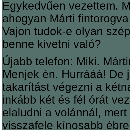
Egykedvűen vezettem. Min
ahogyan Márti fintorogva
Vajon tudok-e olyan szép
benne kivetni való?
Újabb telefon: Miki. Márt
Menjek én. Hurrááá! De j
takarítást végezni a két
inkább két és fél órát v
elaludni a volánnál, mert
visszafele kínosabb ébr