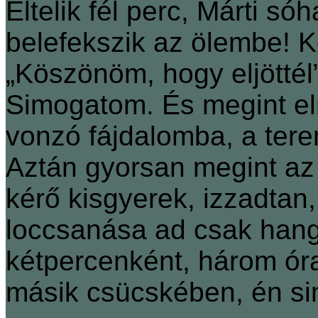
Eltelik fél perc, Márti sóh
belefekszik az ölembe! K
„Köszönöm, hogy eljöttél
Simogatom. És megint el
vonzó fájdalomba, a ter
Aztán gyorsan megint az 
kérő kisgyerek, izzadtan
loccsanása ad csak hang
kétpercenként, három óra 
másik csücskében, én si