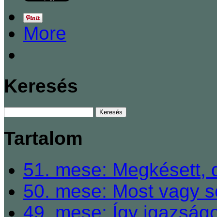
More
Keresés
Tartalom
51. mese: Megkésett, 
50. mese: Most vagy so
49. mese: Így igazságo