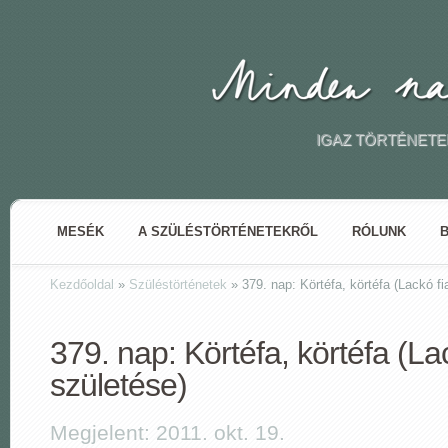
IGAZ TÖRTÉNETE
MESÉK
A SZÜLÉSTÖRTÉNETEKRŐL
RÓLUNK
Kezdőoldal
»
Szüléstörténetek
»
379. nap: Körtéfa, körtéfa (Lackó f
379. nap: Körtéfa, körtéfa (La
születése)
Megjelent: 2011. okt. 19.