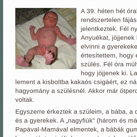
A 39. héten hét óra
rendszertelen fájá
jelentkeztek. Fél n
Anyuékat, jöjjenek 
elvinni a gyerekeke
értesítettem, hogy 
szülés. Fél óra mú
hogy jöjjenek ki. L
lement a kisboltba kakaós csigáért, ez n
hagyomány a szülésnél. Akkor már ötper
voltak.
Egyszerre érkeztek a szüleim, a bába, a 
és a gyerekek. A „nagyfiúk” (három és má
Papával-Mamával elmentek, a bábák gumi