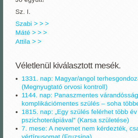
Sz. I.
Szabi > > >
Máté > > >
Attila > >
Véletlenül kiválasztott mesék.
1331. nap: Magyar/angol terhesgondoz
(Megnyugtató orvosi kontroll)
1144. nap: Panaszmentes várandósság
komplikációmentes szülés – soha több
1815. nap: „Egy szülés felérhet több év
pszichoterápiával” (Karsa születése)
7. mese: A nevemet nem kérdezték, cs
vértípusomat (Fruzsina)