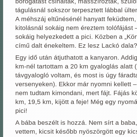
borogatást csináltak, masszíroztak, szülő
tágulásnál sokszor terpesztett lábbal ülte
A méhszáj eltűnésénél hanyatt feküdtem, 
kitolásnál sokáig nem éreztem tolófájást
sokáig helyezkedett a pici. Közben a „Kört
című dalt énekeltem. Ez lesz Lackó dala
Egy idő után átjuthatott a kanyaron. Addig
km-nél tartottam a 20 km gyaloglás alatt 
távgyalogló voltam, és most is úgy fáradt
versenyeken). Ekkor már nyomni kellett –
nem tudtam kimondani, mert fájt. Fájás 
km, 19,5 km, kijött a feje! Még egy nyomá
pici!
A bába beszélt is hozzá. Nem sírt a ba
vettem, kicsit később nyöszörgött egy kics