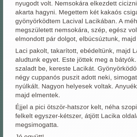
nyugodt volt. Nemsokára elkezdett cicizn
akarta hagyni. Megettem két kakaós csigá
gyönyörködtem Lacival Lacikában. A méh
megszületett nemsokára, szép, egész vol
elmondott pár dolgot, elbúcsúztunk, majd
Laci pakolt, takarított, ebédeltünk, majd 
aludtunk egyet. Este jöttek meg a bátyók.
szaladt be, kereste Lacikát. Gyönyörködö
négy cuppanós puszit adott neki, simogat
nyúlkált. Nagyon helyesek voltak. Anyué
majd elmentek.
Éjjel a pici ötször-hatszor kelt, néha szopi
felkelt egyszer-kétszer, átjött Lacika olda
megsimogatta.
Jó együtt!