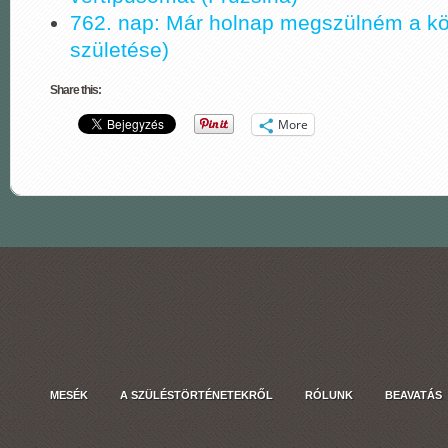
762. nap: Már holnap megszülném a kö
születése)
Share this:
More
MESÉK
A SZÜLÉSTÖRTÉNETEKRŐL
RÓLUNK
BEAVATÁS