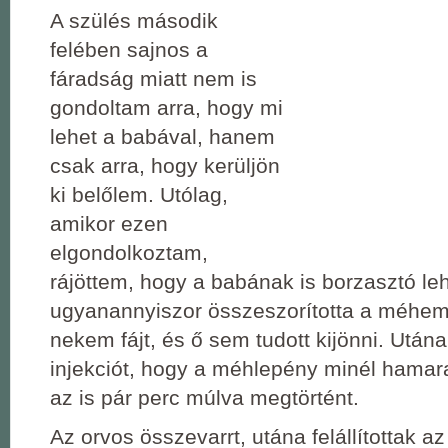
A szülés második
felében sajnos a
fáradság miatt nem is
gondoltam arra, hogy mi
lehet a babával, hanem
csak arra, hogy kerüljön
ki belőlem. Utólag,
amikor ezen
elgondolkoztam,
rájöttem, hogy a babának is borzasztó leh
ugyanannyiszor összeszorította a méhem
nekem fájt, és ő sem tudott kijönni. Utá
injekciót, hogy a méhlepény minél hamara
az is pár perc múlva megtörtént.
Az orvos összevarrt, utána felállítottak az