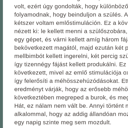
volt, ezért úgy gondolták, hogy különböz
folyamodnak, hogy beinduljon a szülés. A 
kétszer voltam emlőstimuláción. Ez a k
nézett ki: le kellett menni a szülőszobára,
egy gépet, és várni kellett amíg három fá
bekövetkezett magától, majd ezután két p
mellbimbót kellett ingerelni, két percig szü
így tizennégy fájást kellett produkálni. Ez
következett, mivel az emlő stimulációja ox
így felerősíti a méhösszehúzódásokat. Ett
eredményt várják, hogy az erősebb méh
következtében megreped a burok, és meg
Hát, ez nálam nem vált be. Annyi történt 
alkalommal, hogy az addig állandóan m
egy napig szinte meg sem mozdult.