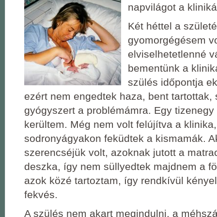
napvilágot a kliniká
Két héttel a születé
gyomorgégésem vol
elviselhetetlenné vá
bementünk a klinik
szülés időpontja ekk
ezért nem engedtek haza, bent tartottak, 
gyógyszert a problémámra. Egy tizenegy
kerültem. Még nem volt felújítva a klinika,
sodronyágyakon feküdtek a kismamák. A
szerencséjük volt, azoknak jutott a matra
deszka, így nem süllyedtek majdnem a fö
azok közé tartoztam, így rendkívül kényel
fekvés.
A szülés nem akart megindulni, a méhszá