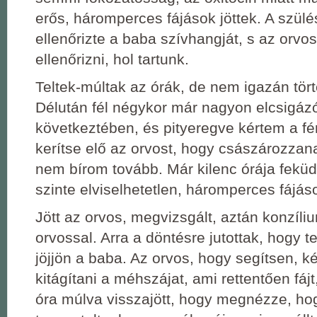
erős, háromperces fájások jöttek. A szül
ellenőrizte a baba szívhangját, s az orvos
ellenőrizni, hol tartunk.
Teltek-múltak az órák, de nem igazán tör
Délután fél négykor már nagyon elcsigáz
következtében, és pityeregve kértem a fé
kerítse elő az orvost, hogy császározzan
nem bírom tovább. Már kilenc órája fekü
szinte elviselhetetlen, háromperces fájás
Jött az orvos, megvizsgált, aztán konzíliu
orvossal. Arra a döntésre jutottak, hogy 
jöjjön a baba. Az orvos, hogy segítsen, k
kitágítani a méhszájat, ami rettentően fájt
óra múlva visszajött, hogy megnézze, ho