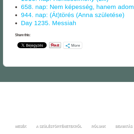
658. nap: Nem képesség, hanem ado
944. nap: (Át)törés (Anna születése)
Day 1235. Messiah
Share this:
More
MESÉK
A SZÜLÉSTÖRTÉNETEKRŐL
RÓLUNK
BEAVATÁS