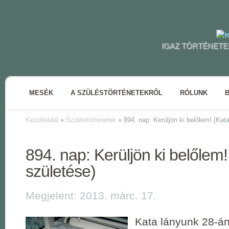
IGAZ TÖRTÉNETE
MESÉK
A SZÜLÉSTÖRTÉNETEKRŐL
RÓLUNK
Kezdőoldal
»
Szüléstörténetek
»
894. nap: Kerüljön ki belőlem! (Kat
894. nap: Kerüljön ki belőlem!
születése)
Megjelent: 2013. márc. 17.
Kata lányunk 28-án