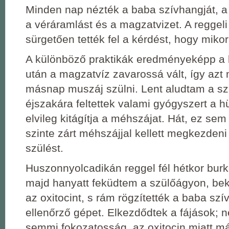
Minden nap nézték a baba szívhangját, a
a véráramlást és a magzatvizet. A reggeli 
sürgetően tették fel a kérdést, hogy miko
A különböző praktikák eredményeképp a ké
után a magzatvíz zavarossá vált, így azt
másnap muszáj szülni. Lent aludtam a s
éjszakára feltettek valami gyógyszert a h
elvileg kitágítja a méhszájat. Hát, ez sem 
szinte zárt méhszájjal kellett megkezden
szülést.
Huszonnyolcadikán reggel fél hétkor burk
majd hanyatt feküdtem a szülőágyon, bek
az oxitocint, s rám rögzítették a baba szí
ellenőrző gépet. Elkezdődtek a fájások; 
semmi fokozatosság, az oxitocin miatt m