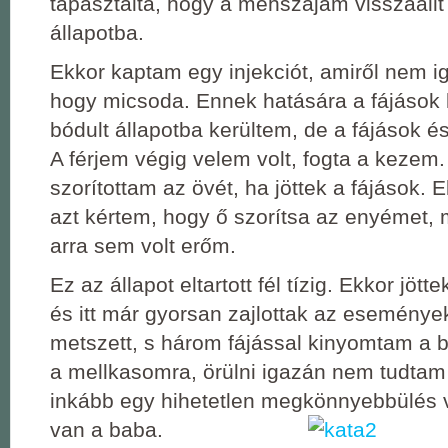
tapasztalta, hogy a méhszájam visszaállt a
állapotba.
Ekkor kaptam egy injekciót, amiről nem i
hogy micsoda. Ennek hatására a fájások k
bódult állapotba kerültem, de a fájások és
A férjem végig velem volt, fogta a kezem.
szorítottam az övét, ha jöttek a fájások. 
azt kértem, hogy ő szorítsa az enyémet,
arra sem volt erőm.
Ez az állapot eltartott fél tízig. Ekkor jötte
és itt már gyorsan zajlottak az események
metszett, s három fájással kinyomtam a 
a mellkasomra, örülni igazán nem tudtam 
inkább egy hihetetlen megkönnyebbülés vo
van a baba.