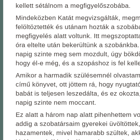
kellett sétálnom a megfigyelőszobába.
Mindeközben Katát megvizsgálták, megm
felöltöztették és utánam hozták a szobába
megfigyelés alatt voltunk. Itt megszoptat
óra eltelte után bekerültünk a szobánkba
napig szinte meg sem mozdult, úgy bökdö
hogy él-e még, és a szopáshoz is fel kelle
Amikor a harmadik szülésemnél olvasta
című könyvet, ott jöttem rá, hogy nyugtat
babát is teljesen leszedálta, és ez okozt
napig szinte nem moccant.
Ez alatt a három nap alatt pihenhettem vo
addig a szobatársaim gyerekei üvöltöttek
hazamentek, mivel hamarabb szültek, ak