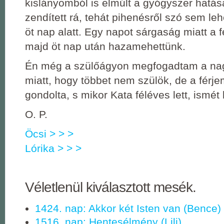
kislányomból is elmúlt a gyógyszer hatás
zendített rá, tehát pihenésről szó sem lehe
öt nap alatt. Egy napot sárgaság miatt a fén
majd öt nap után hazamehettünk.
Én még a szülőágyon megfogadtam a nag
miatt, hogy többet nem szülök, de a fér
gondolta, s mikor Kata féléves lett, ismét
O. P.
Öcsi > > >
Lórika > > >
Véletlenül kiválasztott mesék.
1424. nap: Akkor két Isten van (Bence)
1516. nap: Hentesélmény (Lili)