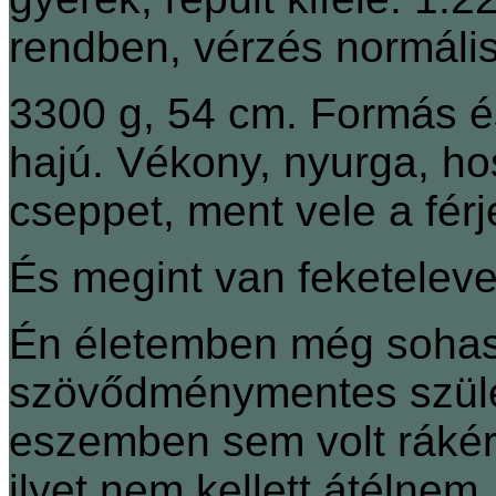
rendben, vérzés normális
3300 g, 54 cm. Formás és
hajú. Vékony, nyurga, hos
cseppet, ment vele a fér
És megint van feketele
Én életemben még sohase
szövődménymentes szülésn
eszemben sem volt rákérd
ilyet nem kellett átélne