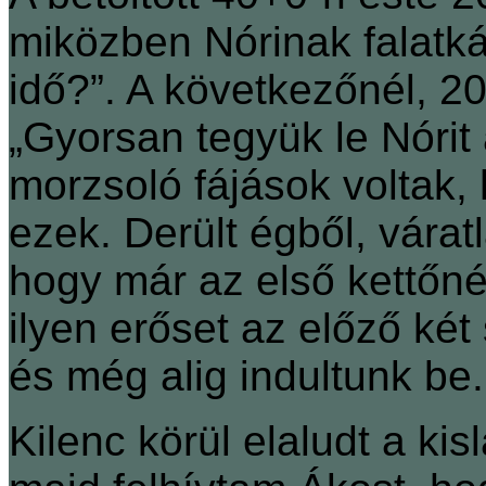
miközben Nórinak falatk
idő?”. A következőnél, 2
„Gyorsan tegyük le Nórit 
morzsoló fájások voltak,
ezek. Derült égből, váratl
hogy már az első kettőnél
ilyen erőset az előző ké
és még alig indultunk be.
Kilenc körül elaludt a ki