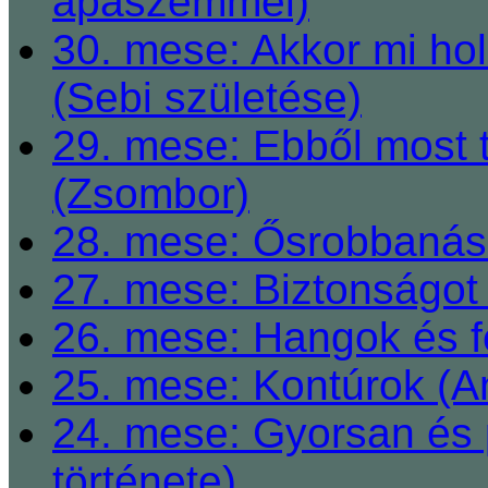
apaszemmel)
30. mese: Akkor mi h
(Sebi születése)
29. mese: Ebből most 
(Zsombor)
28. mese: Ősrobbanás 
27. mese: Biztonságot 
26. mese: Hangok és fe
25. mese: Kontúrok (A
24. mese: Gyorsan és 
története)