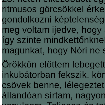
ritmusos görcsökkel érkez
gondolkozni képtelenség
meg voltam ijedve, hogy 
így szinte mindkettőnkne
magunkat, hogy Nóri ne 
Örökkön előttem lebegett 
inkubátorban fekszik, kö
csövek benne, lélegezte
állandóan sírtam, nagyon 