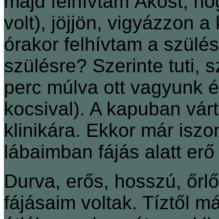
majd felhívtam Ákost, hog
volt), jöjjön, vigyázzon 
órakor felhívtam a szülé
szülésre? Szerinte tuti,
perc múlva ott vagyunk ér
kocsival). A kapuban várt 
klinikára. Ekkor már iszo
lábaimban fájás alatt er
Durva, erős, hosszú, őrl
fájásaim voltak. Tíztől m