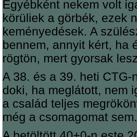
Egyébként nekem volt ig
körüliek a görbék, ezek 
keményedések. A szülész
bennem, annyit kért, ha é
rögtön, mert gyorsak les
A 38. és a 39. heti CTG-n
doki, ha meglátott, nem 
a család teljes megrökö
még a csomagomat sem
A betöltött 40+0-n este 2