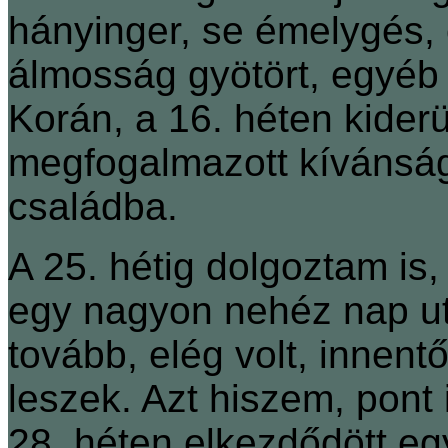
hányinger, se émelygés, 
álmosság gyötört, egyéb
Korán, a 16. héten kiderü
megfogalmazott kívánsága
családba.
A 25. hétig dolgoztam is, 
egy nagyon nehéz nap ut
tovább, elég volt, innent
leszek. Azt hiszem, pont
28. héten elkezdődött egy