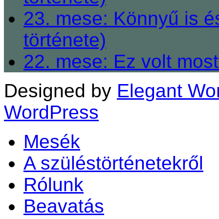
23. mese: Könnyű is é
története)
22. mese: Ez volt most
Designed by
Elegant Wo
WordPress
Mesék
A szüléstörténetekről
Rólunk
Beavatás