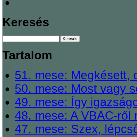
Keresés
Tartalom
51. mese: Megkésett, 
50. mese: Most vagy so
49. mese: Így igazságo
48. mese: A VBAC-ről 
47. mese: Szex, lépcső