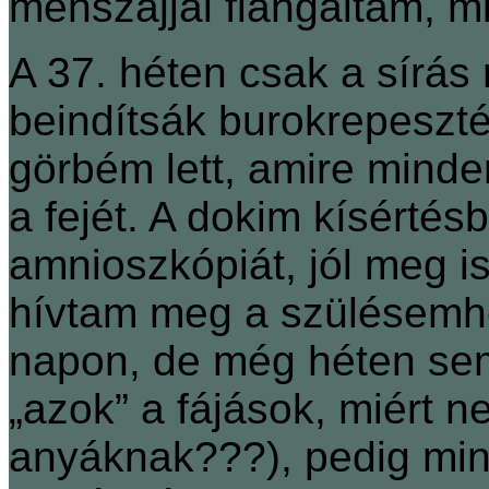
méhszájjal flangáltam, mi
A 37. héten csak a sírás
beindítsák burokrepeszté
görbém lett, amire minde
a fejét. A dokim kísértésb
amnioszkópiát, jól meg i
hívtam meg a szülésemh
napon, de még héten se
„azok” a fájások, miért 
anyáknak???), pedig mind