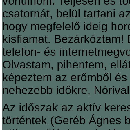
vonulnom. Teljesen és to
csatornát, belül tartani a
hogy megfelelő ideig h
kisfiamat. Bezárkóztam! 
telefon- és internetmeg
Olvastam, pihentem, ellát
képeztem az erőmből és 
nehezebb időkre, Nórival
Az időszak az aktív kere
történtek (Geréb Ágnes 