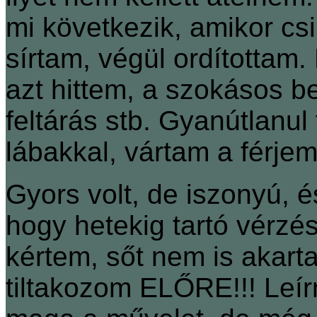
mi következik, amikor cs
sírtam, végül ordítottam. 
azt hittem, a szokásos b
feltárás stb. Gyanútlanu
lábakkal, vártam a férjem
Gyors volt, de iszonyú, 
hogy hetekig tartó vérzé
kértem, sőt nem is akart
tiltakozom ELŐRE!!! Leírn