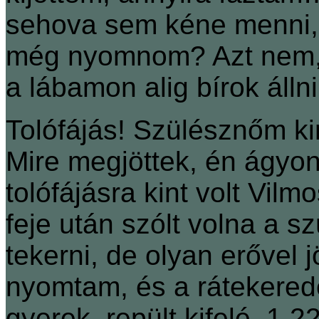
sehova sem kéne menni, m
még nyomnom? Azt nem, d
a lábamon alig bírok áll
Tolófájás! Szülésznőm kin
Mire megjöttek, én ágyo
tolófájásra kint volt Vil
feje után szólt volna a s
tekerni, de olyan erővel j
nyomtam, és a rátekeredet
gyerek, repült kifelé. 1.2