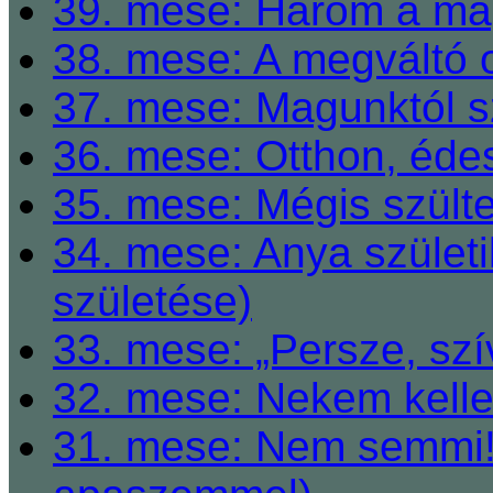
39. mese: Három a ma
38. mese: A megváltó o
37. mese: Magunktól s
36. mese: Otthon, éde
35. mese: Mégis szült
34. mese: Anya születi
születése)
33. mese: „Persze, szí
32. mese: Nekem kelle
31. mese: Nem semmi! 