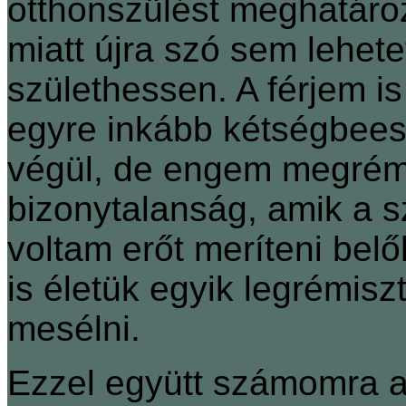
otthonszülést meghatároz
miatt újra szó sem lehete
születhessen. A férjem is
egyre inkább kétségbees
végül, de engem megrémíte
bizonytalanság, amik a s
voltam erőt meríteni belő
is életük egyik legrémis
mesélni.
Ezzel együtt számomra az