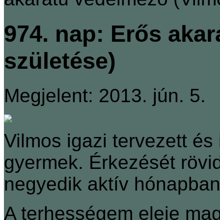
974. nap: Erős aka
születése)
Megjelent: 2013. jún. 5.
Vilmos igazi tervezett é
gyermek. Érkezését rövid
negyedik aktív hónapba
A terhességem eleje mag