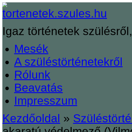
Igaz történetek szülésről,
Mesék
A szüléstörténetekről
Rólunk
Beavatás
Impresszum
Kezdőoldal
»
Szüléstört
akaratú védelmező (Vilm