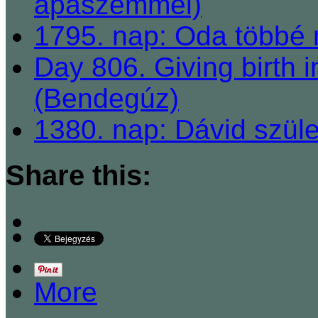
apaszemmel)
1795. nap: Oda többé
Day 806. Giving birth in
(Bendegúz)
1380. nap: Dávid szüle
Share this:
More