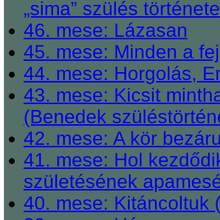
„sima” szülés története
46. mese: Lázasan
45. mese: Minden a fej
44. mese: Horgolás, E
43. mese: Kicsit mint
(Benedek szüléstörtén
42. mese: A kör bezárul
41. mese: Hol kezdődi
születésének apamesé
40. mese: Kitáncoltuk 