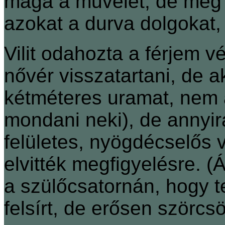
maga a művelet, de még
azokat a durva dolgokat,
Vilit odahozta a férjem 
nővér visszatartani, de ak
kétméteres uramat, nem a
mondani neki), de annyir
felületes, nyögdécselős v
elvitték megfigyelésre. (Á
a szülőcsatornán, hogy t
felsírt, de erősen szörcsö