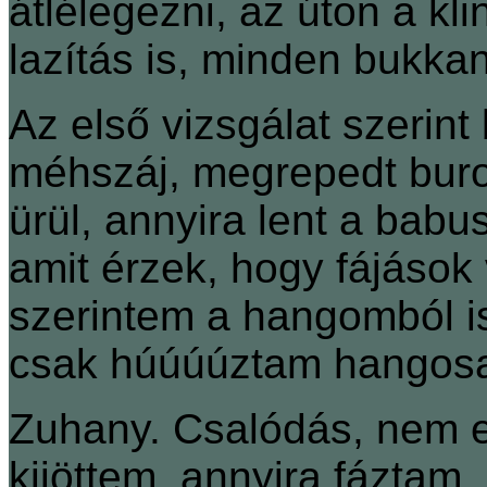
átlélegezni, az úton a kl
lazítás is, minden bukkan
Az első vizsgálat szerint
méhszáj, megrepedt buro
ürül, annyira lent a babus
amit érzek, hogy fájások 
szerintem a hangomból 
csak húúúúztam hangos
Zuhany. Csalódás, nem elé
kijöttem, annyira fáztam