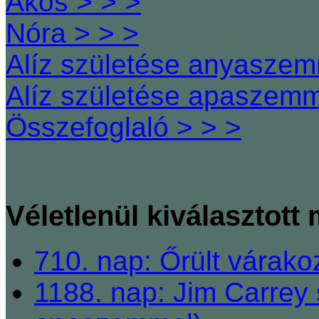
Ákos > > >
Nóra > > >
Alíz születése anyaszem
Alíz születése apaszemm
Összefoglaló > > >
Véletlenül kiválasztott
710. nap: Őrült várako
1188. nap: Jim Carrey 