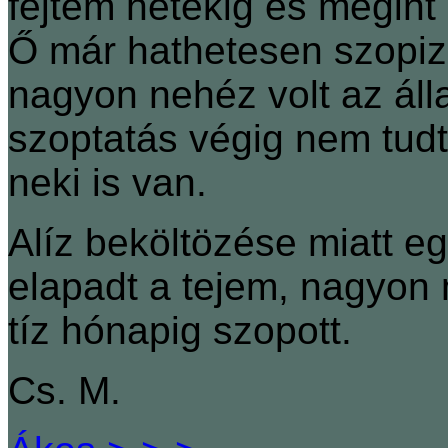
fejtem hetekig és megint
Ő már hathetesen szopizo
nagyon nehéz volt az áll
szoptatás végig nem tudt
neki is van.
Alíz beköltözése miatt e
elapadt a tejem, nagyon
tíz hónapig szopott.
Cs. M.