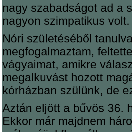
nagy szabadságot ad a s
nagyon szimpatikus volt.
Nóri születéséből tanulv
megfogalmaztam, feltett
vágyaimat, amikre válas
megalkuvást hozott magá
kórházban szülünk, de ez 
Aztán eljött a bűvös 36.
Ekkor már majdnem háromu