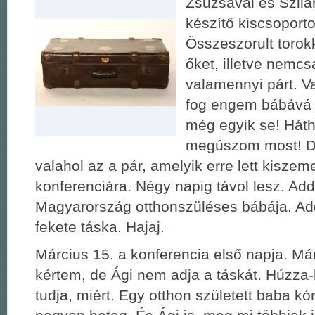
Zsuzsával és Szilá
készítő kiscsoporto
Összeszorult toro
őket, illetve nemc
valamennyi párt. V
fog engem bábává 
még egyik se! Hát
megúszom most! De
valahol az a pár, amelyik erre lett kiszeme
konferenciára. Négy napig távol lesz. Add
Magyarország otthonszüléses bábája. A
fekete táska. Hajaj.
Március 15. a konferencia első napja. Má
kértem, de Ági nem adja a táskát. Húzza-
tudja, miért. Egy otthon született baba k