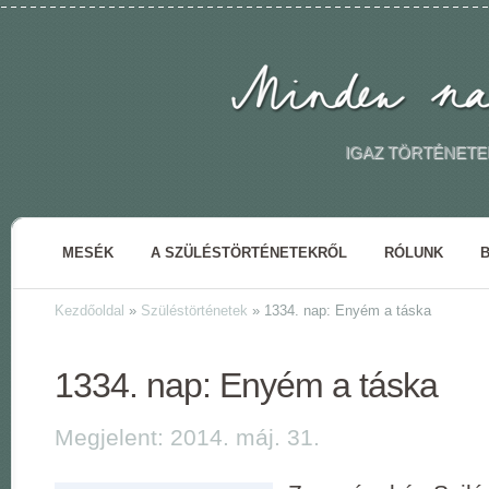
IGAZ TÖRTÉNETE
MESÉK
A SZÜLÉSTÖRTÉNETEKRŐL
RÓLUNK
Kezdőoldal
»
Szüléstörténetek
»
1334. nap: Enyém a táska
1334. nap: Enyém a táska
Megjelent: 2014. máj. 31.