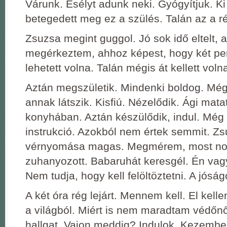
Várunk. Esélyt adunk neki. Gyógyítjuk. Ki 
betegedett meg ez a szülés. Talán az a ré
Zsuzsa megint guggol. Jó sok idő eltelt, 
megérkeztem, ahhoz képest, hogy két pe
lehetett volna. Talán mégis át kellett vol
Aztán megszületik. Mindenki boldog. Még
annak látszik. Kisfiú. Nézelődik. Ági mat
konyhában. Aztán készülődik, indul. Még
instrukció. Azokból nem értek semmit. Z
vérnyomása magas. Megmérem, most norm
zuhanyozott. Babaruhát keresgél. Én vag
Nem tudja, hogy kell felöltöztetni. A jósá
A két óra rég lejárt. Mennem kell. El ke
a világból. Miért is nem maradtam védőnő
hallgat. Vajon meddig? Indulok. Kezembe