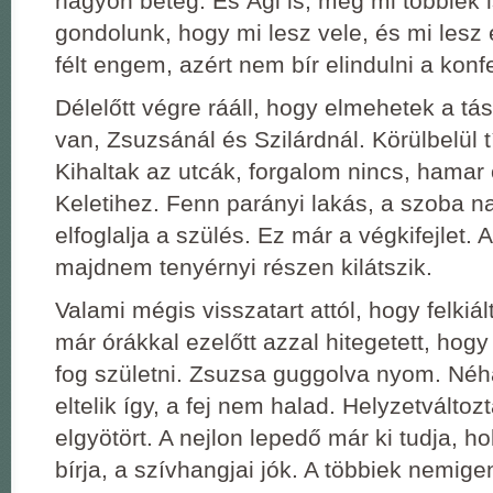
nagyon beteg. És Ági is, meg mi többiek is
gondolunk, hogy mi lesz vele, és mi lesz 
félt engem, azért nem bír elindulni a konf
Délelőtt végre rááll, hogy elmehetek a tá
van, Zsuzsánál és Szilárdnál. Körülbelül t
Kihaltak az utcák, forgalom nincs, hamar
Keletihez. Fenn parányi lakás, a szoba n
elfoglalja a szülés. Ez már a végkifejlet. 
majdnem tenyérnyi részen kilátszik.
Valami mégis visszatart attól, hogy felkiált
már órákkal ezelőtt azzal hitegetett, ho
fog születni. Zsuzsa guggolva nyom. Néh
eltelik így, a fej nem halad. Helyzetváltoz
elgyötört. A nejlon lepedő már ki tudja, h
bírja, a szívhangjai jók. A többiek nemige