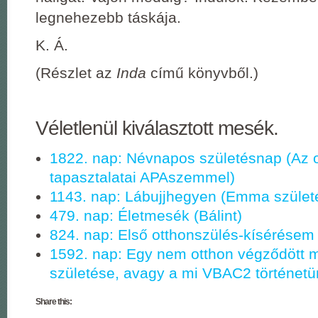
legnehezebb táskája.
K. Á.
(Részlet az
Inda
című könyvből.)
Véletlenül kiválasztott mesék.
1822. nap: Névnapos születésnap (Az 
tapasztalatai APAszemmel)
1143. nap: Lábujjhegyen (Emma szület
479. nap: Életmesék (Bálint)
824. nap: Első otthonszülés-kísérésem
1592. nap: Egy nem otthon végződött 
születése, avagy a mi VBAC2 történetü
Share this: