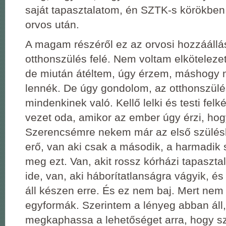
saját tapasztalatom, én SZTK-s körökben
orvos után.
A magam részéről ez az orvosi hozzáállás
otthonszülés felé. Nem voltam elkötelezet
de miután átéltem, úgy érzem, máshogy 
lennék. De úgy gondolom, az otthonszül
mindenkinek való. Kellő lelki és testi felk
vezet oda, amikor az ember úgy érzi, hogy
Szerencsémre nekem már az első szülésko
erő, van aki csak a második, a harmadik s
meg ezt. Van, akit rossz kórházi tapaszta
ide, van, aki háborítatlanságra vágyik, é
áll készen erre. És ez nem baj. Mert ne
egyformák. Szerintem a lényeg abban áll
megkaphassa a lehetőséget arra, hogy 