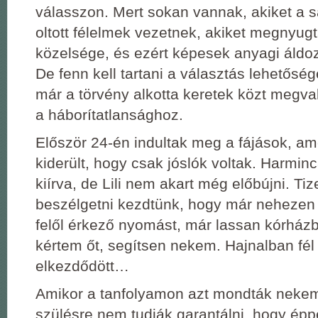
válasszon. Mert sokan vannak, akiket a sa
oltott félelmek vezetnek, akiket megnyug
közelsége, és ezért képesek anyagi áldoz
De fenn kell tartani a választás lehetősé
már a törvény alkotta keretek közt megval
a háborítatlansághoz.
Először 24-én indultak meg a fájások, a
kiderült, hogy csak jóslók voltak. Harmin
kiírva, de Lili nem akart még előbújni. Tiz
beszélgetni kezdtünk, hogy már nehezen 
felől érkező nyomást, már lassan kórházb
kértem őt, segítsen nekem. Hajnalban fél
elkezdődött…
Amikor a tanfolyamon azt mondták nekem
szülésre nem tudják garantálni, hogy ép