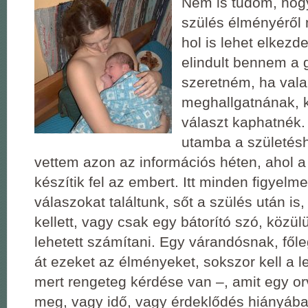
Nem is tudom, hog
szülés élményéről 
hol is lehet elkezd
elindult bennem a 
szeretném, ha vala
meghallgatnának, 
választ kaphatnék. 
utamba a születésh
vettem azon az információs héten, ahol a
készítik fel az embert. Itt minden figyel
válaszokat találtunk, sőt a szülés után is
kellett, vagy csak egy bátorító szó, közül
lehetett számítani. Egy várandósnak, főleg
át ezeket az élményeket, sokszor kell a l
mert rengeteg kérdése van ‒, amit egy o
meg, vagy idő, vagy érdeklődés hiányába