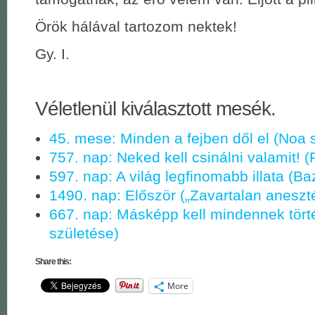
Örök hálával tartozom nektek!
Gy. I.
Véletlenül kiválasztott mesék.
45. mese: Minden a fejben dől el (Noa 
757. nap: Neked kell csinálni valamit!
597. nap: A világ legfinomabb illata (Ba
1490. nap: Először („Zavartalan aneszté
667. nap: Másképp kell mindennek tört
születése)
Share this:
More