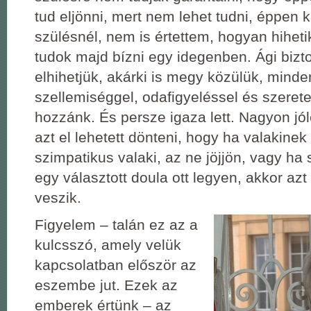
tud eljönni, mert nem lehet tudni, éppen 
szülésnél, nem is értettem, hogyan hihet
tudok majd bízni egy idegenben. Ági biztos
elhihetjük, akárki is megy közülük, mind
szellemiséggel, odafigyeléssel és szerete
hozzánk. És persze igaza lett. Nagyon jól
azt el lehetett dönteni, hogy ha valakine
szimpatikus valaki, az ne jöjjön, vagy ha
egy választott doula ott legyen, akkor azt
veszik.
Figyelem ‒ talán ez az a
kulcsszó, amely velük
kapcsolatban először az
eszembe jut. Ezek az
emberek értünk ‒ az