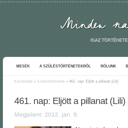
IGAZ TÖRTÉNETE
MESÉK
A SZÜLÉSTÖRTÉNETEKRŐL
RÓLUNK
Kezdőoldal
»
Szüléstörténetek
»
461. nap: Eljött a pillanat (Lili)
461. nap: Eljött a pillanat (Lili)
Megjelent: 2012. jan. 9.