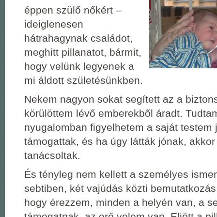
éppen szülő nőkért ‒
ideiglenesen
hátrahagynak családot,
meghitt pillanatot, bármit,
hogy velünk legyenek a
mi áldott születésünkben.
Nekem nagyon sokat segített az a bizton
körülöttem lévő emberekből áradt. Tudtam
nyugalomban figyelhetem a saját testem j
támogattak, és ha úgy látták jónak, akkor
tanácsoltak.
És tényleg nem kellett a személyes isme
sebtiben, két vajúdás közti bemutatkozás
hogy érezzem, minden a helyén van, a se
támogatnak, az erő velem van. Eljött a pil