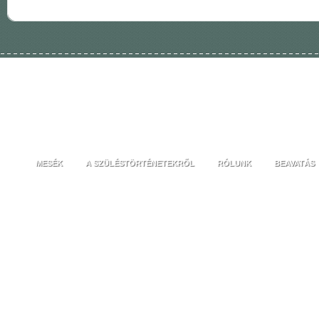
MESÉK
A SZÜLÉSTÖRTÉNETEKRŐL
RÓLUNK
BEAVATÁS