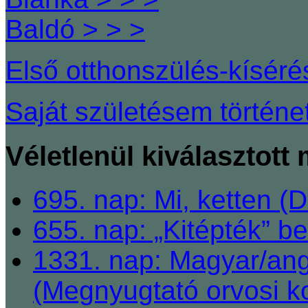
Baldó > > >
Első otthonszülés-kísér
Saját születésem történe
Véletlenül kiválasztott
695. nap: Mi, ketten (
655. nap: „Kitépték” b
1331. nap: Magyar/ang
(Megnyugtató orvosi ko