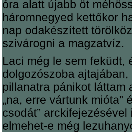
óra alatt újabb öt méhö
háromnegyed kettőkor ha
nap odakészített törölköz
szivárogni a magzatvíz.
Laci még le sem feküdt,
dolgozószoba ajtajában, 
pillanatra pánikot láttam
„na, erre vártunk mióta” 
csodát” arckifejezésével 
elmehet-e még lezuhany