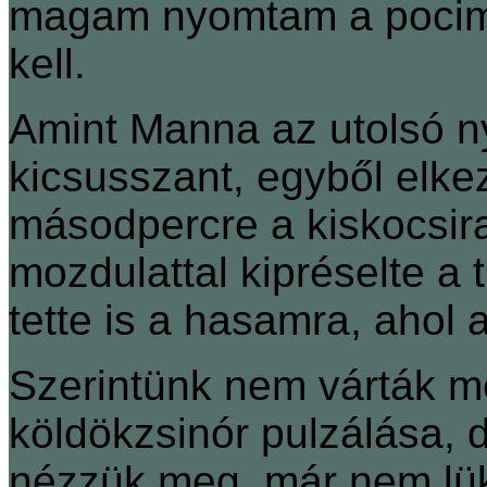
magam nyomtam a pocim,
kell.
Amint Manna az utolsó 
kicsusszant, egyből elkez
másodpercre a kiskocsira
mozdulattal kipréselte a 
tette is a hasamra, ahol
Szerintünk nem várták me
köldökzsinór pulzálása, 
nézzük meg, már nem lükt