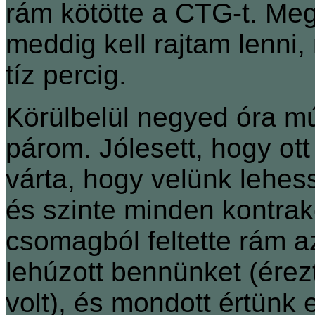
rám kötötte a CTG-t. Me
meddig kell rajtam lenni,
tíz percig.
Körülbelül negyed óra 
párom. Jólesett, hogy ott
várta, hogy velünk lehe
és szinte minden kontrakc
csomagból feltette rám az
lehúzott bennünket (érezt
volt), és mondott értünk 