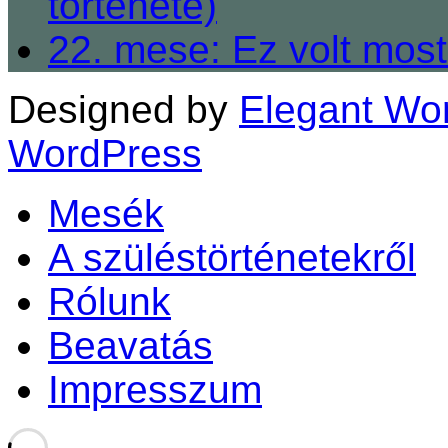
története)
22. mese: Ez volt most
Designed by
Elegant Wo
WordPress
Mesék
A szüléstörténetekről
Rólunk
Beavatás
Impresszum