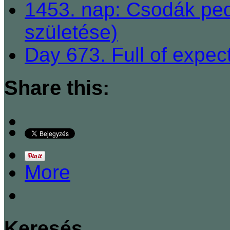
1453. nap: Csodák ped
születése)
Day 673. Full of expec
Share this:
More
Keresés