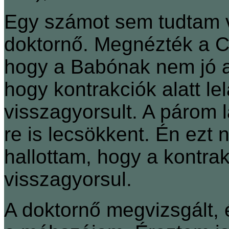
Egy számot sem tudtam v
doktornő. Megnézték a CTG
hogy a Babónak nem jó a
hogy kontrakciók alatt le
visszagyorsult. A párom l
re is lecsökkent. Én ez
hallottam, hogy a kontr
visszagyorsul.
A doktornő megvizsgált, é