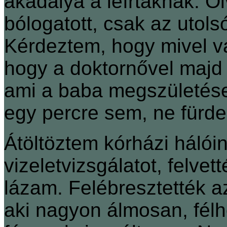
akadálya a leírtaknak. O
bólogatott, csak az utolsó
Kérdeztem, hogy mivel v
hogy a doktornővel majd m
ami a baba megszületése 
egy percre sem, ne fürd
Átöltöztem kórházi hálói
vizeletvizsgálatot, felve
lázam. Felébresztették az
aki nagyon álmosan, félh