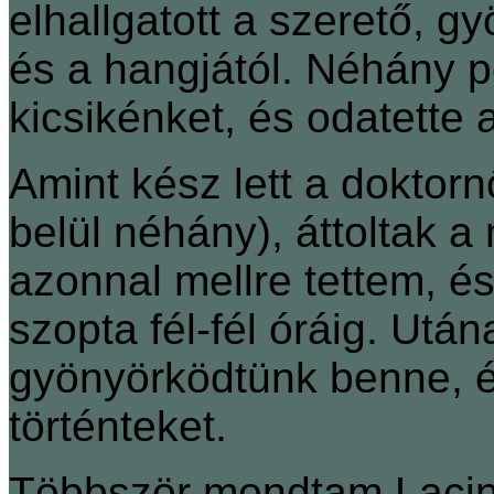
elhallgatott a szerető, g
és a hangjától. Néhány p
kicsikénket, és odatette
Amint kész lett a doktorn
belül néhány), áttoltak 
azonnal mellre tettem, é
szopta fél-fél óráig. Után
gyönyörködtünk benne, és
történteket.
Többször mondtam Lacina