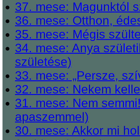
37. mese: Magunktól s
36. mese: Otthon, éde
35. mese: Mégis szült
34. mese: Anya születi
születése)
33. mese: „Persze, szí
32. mese: Nekem kelle
31. mese: Nem semmi! 
apaszemmel)
30. mese: Akkor mi h