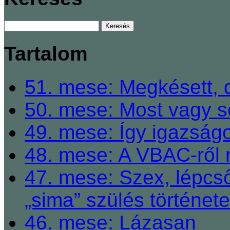
Tartalom
51. mese: Megkésett, 
50. mese: Most vagy so
49. mese: Így igazságo
48. mese: A VBAC-ről 
47. mese: Szex, lépcső
„sima” szülés története
46. mese: Lázasan