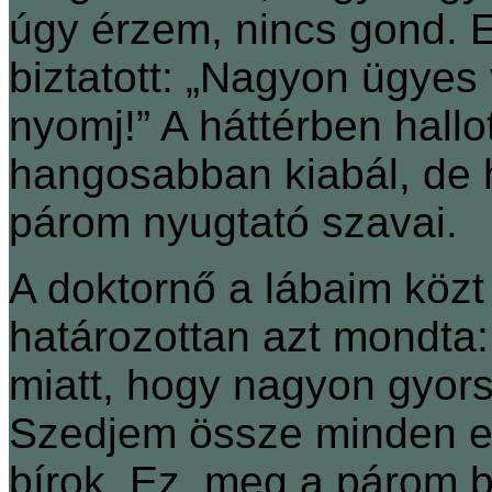
úgy érzem, nincs gond. 
biztatott: „Nagyon ügyes 
nyomj!” A háttérben hall
hangosabban kiabál, de h
párom nyugtató szavai.
A doktornő a lábaim köz
határozottan azt mondta
miatt, hogy nagyon gyor
Szedjem össze minden e
bírok. Ez, meg a párom b