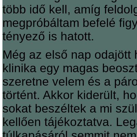
több idő kell, amíg feld
megpróbáltam befelé figy
tényező is hatott.
Még az első nap odajött
klinika egy magas beosz
szeretne velem és a pár
történt. Akkor kiderült, h
sokat beszéltek a mi szü
kellően tájékoztatva. Leg
túlkapásáról se
mmit nem t