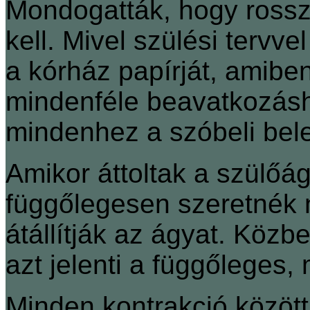
Mondogatták, hogy rossz 
kell. Mivel szülési tervv
a kórház papírját, amibe
mindenféle beavatkozás
mindenhez a szóbeli bel
Amikor áttoltak a szülő
függőlegesen szeretnék 
átállítják az ágyat. Közb
azt jelenti a függőleges,
Minden kontrakció között