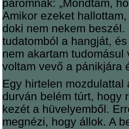
páromnak: „Mondtam, hog
Amikor ezeket hallottam,
doki nem nekem beszél. 
tudatomból a hangját, és
nem akartam tudomásul v
voltam vevő a pánikjára é
Egy hirtelen mozdulattal
durván belém túrt, hogy r
kezét a hüvelyemből. Er
megnézi, hogy állok. A b