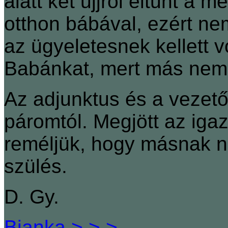
alatt két ujjról eltűnt a
otthon bábával, ezért n
az ügyeletesnek kellett v
Babánkat, mert más nem 
Az adjunktus és a vezető
páromtól. Megjött az igaz
reméljük, hogy másnak n
szülés.
D. Gy.
Bianka > > >