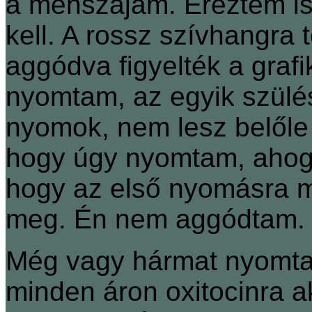
a méhszájam. Éreztem i
kell. A rossz szívhangra 
aggódva figyelték a graf
nyomtam, az egyik szülés
nyomok, nem lesz belől
hogy úgy nyomtam, ahogy 
hogy az első nyomásra m
meg. Én nem aggódtam.
Még vagy hármat nyomta
minden áron oxitocinra a