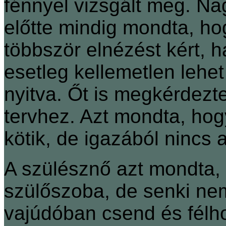
fénnyel vizsgált meg. N
előtte mindig mondta, hog
többször elnézést kért, 
esetleg kellemetlen lehet
nyitva. Őt is megkérdezte
tervhez. Azt mondta, hog
kötik, de igazából nincs
A szülésznő azt mondta, 
szülőszoba, de senki nem
vajúdóban csend és félho