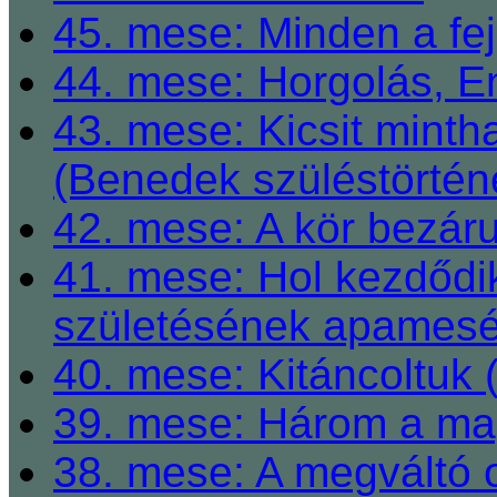
45. mese: Minden a fej
44. mese: Horgolás, E
43. mese: Kicsit mint
(Benedek szüléstörtén
42. mese: A kör bezárul
41. mese: Hol kezdődi
születésének apamesé
40. mese: Kitáncoltuk 
39. mese: Három a ma
38. mese: A megváltó o