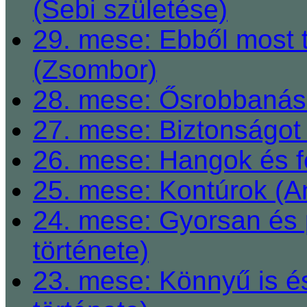
(Sebi születése)
29. mese: Ebből most 
(Zsombor)
28. mese: Ősrobbanás 
27. mese: Biztonságot 
26. mese: Hangok és fe
25. mese: Kontúrok (A
24. mese: Gyorsan és 
története)
23. mese: Könnyű is é