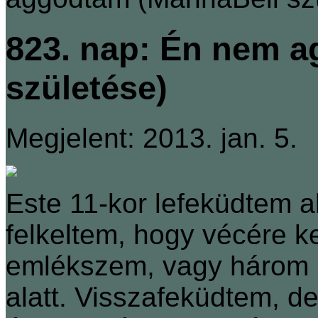
823. nap: Én nem 
születése)
Megjelent: 2013. jan. 5.
Este 11-kor lefeküdtem a
felkeltem, hogy vécére k
emlékszem, vagy három k
alatt. Visszafeküdtem, d