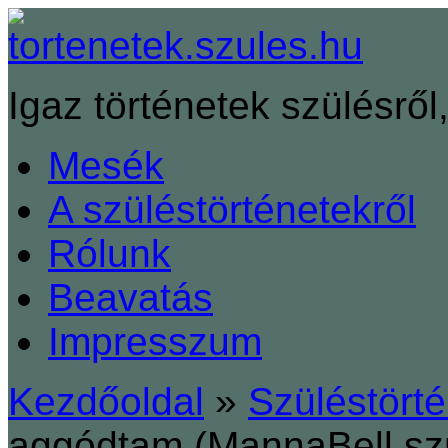
Igaz történetek szülésről,
Mesék
A szüléstörténetekről
Rólunk
Beavatás
Impresszum
Kezdőoldal
»
Szüléstört
aggódtam (MannaBell sz