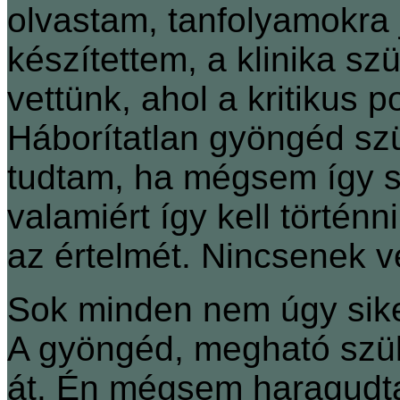
olvastam, tanfolyamokra j
készítettem, a klinika szü
vettünk, ahol a kritikus 
Háborítatlan gyöngéd szü
tudtam, ha mégsem így s
valamiért így kell történ
az értelmét. Nincsenek v
Sok minden nem úgy siker
A gyöngéd, megható szül
át. Én mégsem haragudt