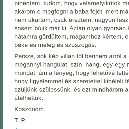
pihentem, tudom, hogy valamelyikőtök m
akarom-e megfogni a baba fejét, mert már
nem akartam, csak éreztem, nagyon feszít
sosem bújik már ki. Aztán olyan gyorsan k
hátamra gördültem, magamhoz kértem, és 
béke és meleg és szuszogás.
Persze, sok kép villan föl bennem arról a 
megannyi hangulat, szín, hang, egy-egy 
mondat; ám a lényeg, hogy lehetővé tett
hogy figyelemmel és szeretettel kibélelt 
szüljünk-szülessünk, és ezt mindhárom 
átélhettük.
Köszönöm.
T. P.