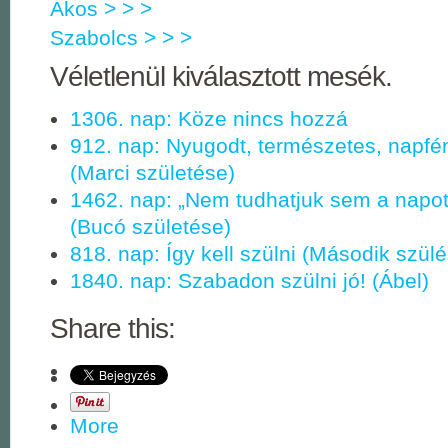
Ákos > > >
Szabolcs > > >
Véletlenül kiválasztott mesék.
1306. nap: Köze nincs hozzá
912. nap: Nyugodt, természetes, napf
(Marci születése)
1462. nap: „Nem tudhatjuk sem a napo
(Bucó születése)
818. nap: Így kell szülni (Második szül
1840. nap: Szabadon szülni jó! (Ábel)
Share this:
More