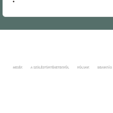
MESÉK
A SZÜLÉSTÖRTÉNETEKRŐL
RÓLUNK
BEAVATÁS