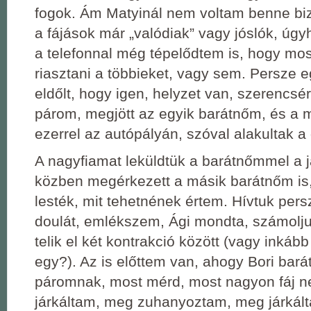
fogok. Ám Matyinál nem voltam benne bi
a fájások már „valódiak” vagy jóslók, ú
a telefonnal még tépelődtem is, hogy most
riasztani a többieket, vagy sem. Persze e
eldőlt, hogy igen, helyzet van, szerencsér
párom, megjött az egyik barátnőm, és a m
ezerrel az autópályán, szóval alakultak a
A nagyfiamat leküldtük a barátnőmmel a j
közben megérkezett a másik barátnőm is,
lesték, mit tehetnének értem. Hívtuk pers
doulát, emlékszem, Ági mondta, számolju
telik el két kontrakció között (vagy inkább
egy?). Az is előttem van, ahogy Bori bar
páromnak, most mérd, most nagyon fáj n
járkáltam, meg zuhanyoztam, meg járkál