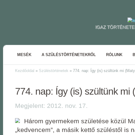
IGAZ TÖRTÉNETE
MESÉK
A SZÜLÉSTÖRTÉNETEKRŐL
RÓLUNK
Kezdőoldal
»
Szüléstörténetek
»
774. nap: Így (is) szültünk mi (Maty
774. nap: Így (is) szültünk mi 
Megjelent: 2012. nov. 17.
Három gyermekem születése közül Ma
„kedvencem”, a másik kettő szüléstől is 