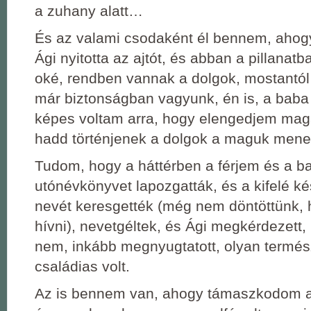
a zuhany alatt…
És az valami csodaként él bennem, ahog
Ági nyitotta az ajtót, és abban a pillanat
oké, rendben vannak a dolgok, mostantól 
már biztonságban vagyunk, én is, a baba 
képes voltam arra, hogy elengedjem ma
hadd történjenek a dolgok a maguk mene
Tudom, hogy a háttérben a férjem és a b
utónévkönyvet lapozgatták, és a kifelé k
nevét keresgették (még nem döntöttünk, 
hívni), nevetgéltek, és Ági megkérdezett,
nem, inkább megnyugtatott, olyan termés
családias volt.
Az is bennem van, ahogy támaszkodom az 