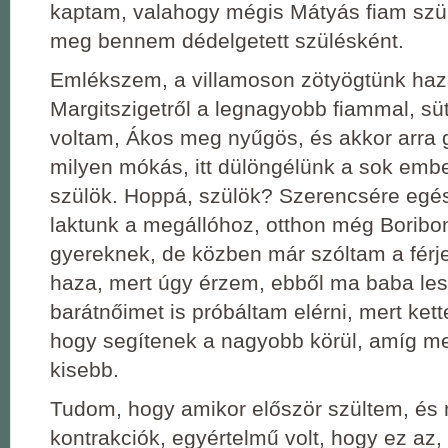
kaptam, valahogy mégis Mátyás fiam szü
meg bennem dédelgetett szülésként.
Emlékszem, a villamoson zötyögtünk haz
Margitszigetről a legnagyobb fiammal, süt
voltam, Ákos meg nyűgös, és akkor arra 
milyen mókás, itt dülöngélünk a sok emb
szülök. Hoppá, szülök? Szerencsére egé
laktunk a megállóhoz, otthon még Boribo
gyereknek, de közben már szóltam a férj
haza, mert úgy érzem, ebből ma baba les
barátnőimet is próbáltam elérni, mert kette
hogy segítenek a nagyobb körül, amíg m
kisebb.
Tudom, hogy amikor először szültem, és
kontrakciók, egyértelmű volt, hogy ez az,