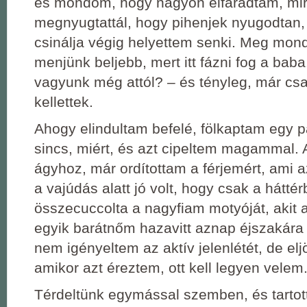
és mondom, hogy nagyon elfáradtam, mi
megnyugtattál, hogy pihenjek nyugodtan
csinálja végig helyettem senki. Meg mon
menjünk beljebb, mert itt fázni fog a bab
vagyunk még attól? – és tényleg, már cs
kellettek.
Ahogy elindultam befelé, fölkaptam egy 
sincs, miért, és azt cipeltem magammal. A
ágyhoz, már ordítottam a férjemért, ami a
a vajúdás alatt jó volt, hogy csak a háttérb
összecuccolta a nagyfiam motyóját, akit a
egyik barátnőm hazavitt aznap éjszakára
nem igényeltem az aktív jelenlétét, de eljö
amikor azt éreztem, ott kell legyen velem
Térdeltünk egymással szemben, és tartot