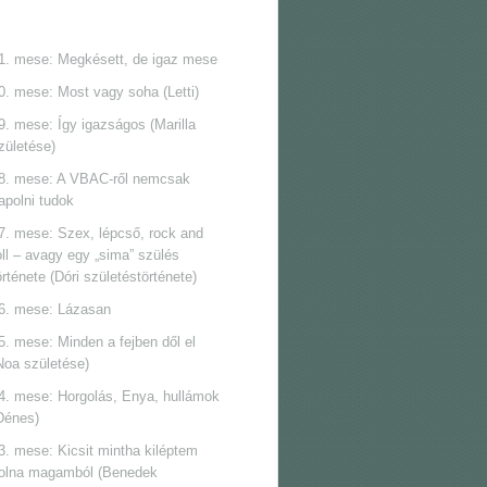
1. mese: Megkésett, de igaz mese
0. mese: Most vagy soha (Letti)
9. mese: Így igazságos (Marilla
zületése)
8. mese: A VBAC-ről nemcsak
apolni tudok
7. mese: Szex, lépcső, rock and
oll ‒ avagy egy „sima” szülés
örténete (Dóri születéstörténete)
6. mese: Lázasan
5. mese: Minden a fejben dől el
Noa születése)
4. mese: Horgolás, Enya, hullámok
Dénes)
3. mese: Kicsit mintha kiléptem
olna magamból (Benedek