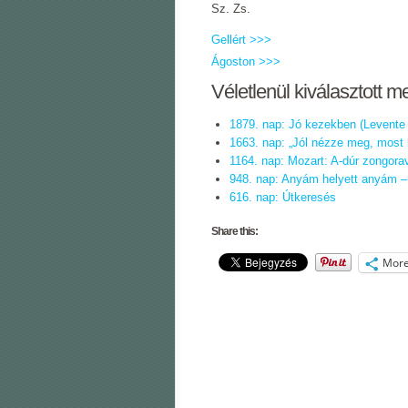
Sz. Zs.
Gellért >>>
Ágoston >>>
Véletlenül kiválasztott m
1879. nap: Jó kezekben (Levente 
1663. nap: „Jól nézze meg, most lá
1164. nap: Mozart: A-dúr zongor
948. nap: Anyám helyett anyám –
616. nap: Útkeresés
Share this:
Mor