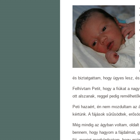
és biztatgattam, hogy ügyes lesz, é
Felhívtam Petit, hogy a fiúkat a nag
ott alszanak, reggel pedig remélhetől
Peti hazaért, én nem mozdultam az á
kértünk. A fájások sűrűsödtek, erősöd
Még mindig az ágyban voltam, oldalt 
bennem, hogy hagyom a fájdalmat, g
fáj, megint megkérdeztem, hogy miér