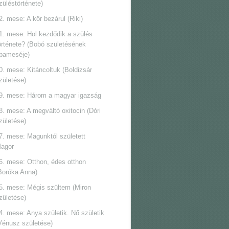
züléstörténete)
2. mese: A kör bezárul (Riki)
1. mese: Hol kezdődik a szülés
örténete? (Bobó születésének
pameséje)
0. mese: Kitáncoltuk (Boldizsár
zületése)
9. mese: Három a magyar igazság
8. mese: A megváltó oxitocin (Dóri
zületése)
7. mese: Magunktól született
agor
6. mese: Otthon, édes otthon
Boróka Anna)
5. mese: Mégis szültem (Miron
zületése)
4. mese: Anya születik. Nő születik
Vénusz születése)