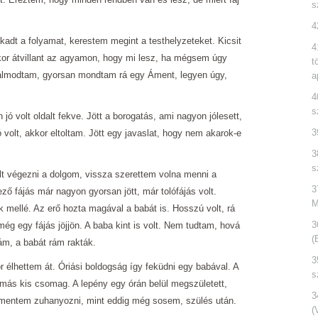
s
4
adt a folyamat, kerestem megint a testhelyzeteket. Kicsit
4
kkor átvillant az agyamon, hogy mi lesz, ha mégsem úgy
t
álmodtam, gyorsan mondtam rá egy Áment, legyen úgy,
a
4
s
 jó volt oldalt fekve. Jött a borogatás, ami nagyon jólesett,
3
rró volt, akkor eltoltam. Jött egy javaslat, hogy nem akarok-e
3
s
t végezni a dolgom, vissza szerettem volna menni a
3
ző fájás már nagyon gyorsan jött, már tolófájás volt.
M
k mellé. Az erő hozta magával a babát is. Hosszú volt, rá
3
g egy fájás jöjjön. A baba kint is volt. Nem tudtam, hová
(
ám, a babát rám rakták.
3
 élhettem át. Óriási boldogság így feküdni egy babával. A
s
ás kis csomag. A lepény egy órán belül megszületett,
3
mentem zuhanyozni, mint eddig még sosem, szülés után.
(