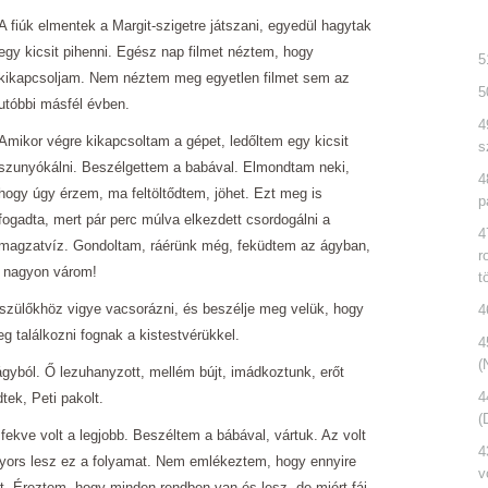
A fiúk elmentek a Margit-szigetre játszani, egyedül hagytak
egy kicsit pihenni. Egész nap filmet néztem, hogy
5
kikapcsoljam. Nem néztem meg egyetlen filmet sem az
5
utóbbi másfél évben.
4
Amikor végre kikapcsoltam a gépet, ledőltem egy kicsit
s
szunyókálni. Beszélgettem a babával. Elmondtam neki,
4
hogy úgy érzem, ma feltöltődtem, jöhet. Ezt meg is
p
fogadta, mert pár perc múlva elkezdett csordogálni a
4
magzatvíz. Gondoltam, ráérünk még, feküdtem az ágyban,
r
s nagyon várom!
t
yszülőkhöz vigye vacsorázni, és beszélje meg velük, hogy
4
eg találkozni fognak a kistestvérükkel.
4
(
gyból. Ő lezuhanyzott, mellém bújt, imádkoztunk, erőt
4
tek, Peti pakolt.
(
fekve volt a legjobb. Beszéltem a bábával, vártuk. Az volt
4
yors lesz ez a folyamat. Nem emlékeztem, hogy ennyire
v
t. Éreztem, hogy minden rendben van és lesz, de miért fáj