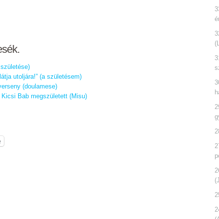
3
é
3
(
esék.
3
születése)
s
tja utoljára!” (a születésem)
3
averseny (doulamese)
h
 Kicsi Bab megszületett (Misu)
2
g
2
e
2
p
2
(
2
2