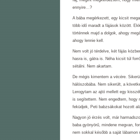
ennyire…?
A bába megérkezett, egy kicsit megak
több idő maradt a fájások között. E
történnek majd a dolgok, ahogy meg
ahogy lennie kell.
Nem volt jó térdelve, két fájás közben
hasra is, gátra is. Néha kicsit túl fo
sétálni. Nem akartam.
De mégis kimentem a vécére. Sikerül
hálószobába. Nem sikerült, a követke
Lerogytam az ajtó mellett egy kisszé
is segítettem. Nem engedtem, hogy mé
feküdjek, Peti babzsákokat hozott al
Nagyon jó érzés volt, már harmadszor
baba gyönyörű, mindene megvan, form
nem sokkal később a saját lábamon 