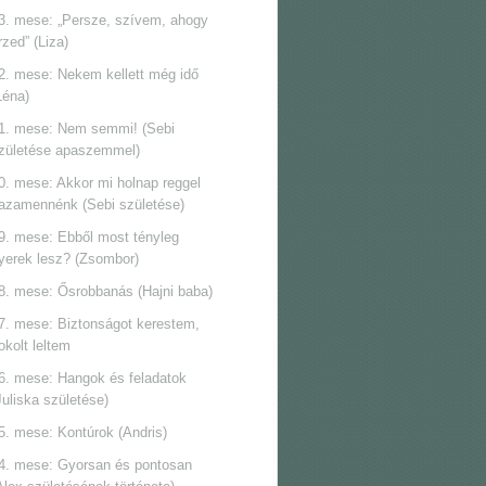
3. mese: „Persze, szívem, ahogy
rzed” (Liza)
2. mese: Nekem kellett még idő
Léna)
1. mese: Nem semmi! (Sebi
zületése apaszemmel)
0. mese: Akkor mi holnap reggel
azamennénk (Sebi születése)
9. mese: Ebből most tényleg
yerek lesz? (Zsombor)
8. mese: Ősrobbanás (Hajni baba)
7. mese: Biztonságot kerestem,
okolt leltem
6. mese: Hangok és feladatok
Juliska születése)
5. mese: Kontúrok (Andris)
4. mese: Gyorsan és pontosan