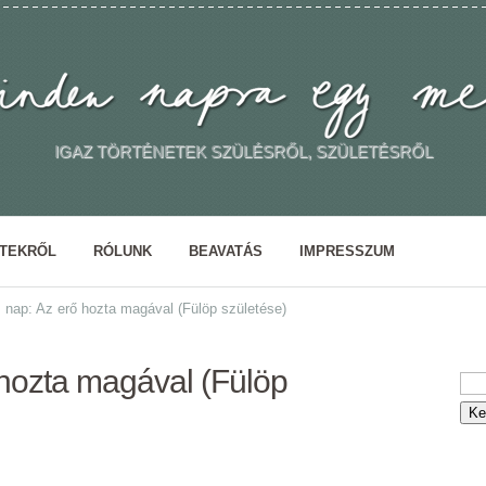
IGAZ TÖRTÉNETEK SZÜLÉSRŐL, SZÜLETÉSRŐL
ETEKRŐL
RÓLUNK
BEAVATÁS
IMPRESSZUM
 nap: Az erő hozta magával (Fülöp születése)
 hozta magával (Fülöp