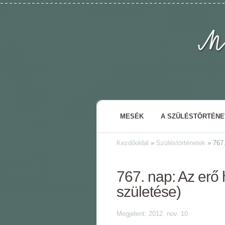
MESÉK
A SZÜLÉSTÖRTÉN
Kezdőoldal
»
Szüléstörténetek
»
767.
767. nap: Az erő
születése)
Megjelent: 2012. nov. 10.