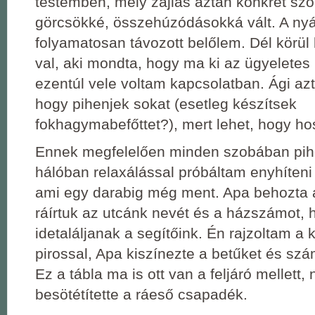
testemben, mely zajlás aztán konkrét szo
görcsökké, összehúzódásokká vált. A ny
folyamatosan távozott belőlem. Dél körül
val, aki mondta, hogy ma ki az ügyeletes
ezentúl vele voltam kapcsolatban. Ági azt
hogy pihenjek sokat (esetleg készítsek
fokhagymabefőttet?), mert lehet, hogy ho
Ennek megfelelően minden szobában pihe
hálóban relaxálással próbáltam enyhíteni
ami egy darabig még ment. Apa behozta a
ráírtuk az utcánk nevét és a házszámot, 
idetaláljanak a segítőink. Én rajzoltam a 
pirossal, Apa kiszínezte a betűket és szá
Ez a tábla ma is ott van a feljáró mellett,
besötétítette a ráeső csapadék.