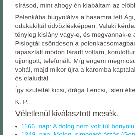
sírásod, mint ahogy én kiabáltam az előb
Pelenkába bugyolálva a hasamra tett Ági,
odakakiltál üdvözlésképpen. Valaki kérde
tényleg kislány vagy-e, és megvannak-e a
Pislogtál csöndesen a pelenkacsomagba
tapasztalt módon fáradt voltam, körülöttün
ujjongott, telefonált. Míg engem megmosd
voltál, majd mikor újra a karomba kaptalak
és elaludtál.
Így születtél kicsi, drága Lencsi, Isten élt
K. P.
Véletlenül kiválasztott mesék.
1166. nap: A dolog nem volt túl bonyolul
1348. nap: Meleg, simogató érzés (Ger