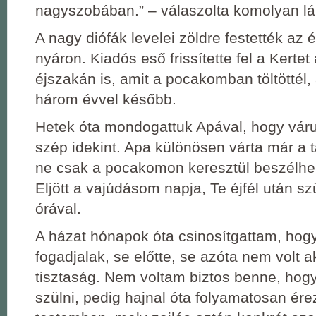
nagyszobában.” – válaszolta komolyan l
A nagy diófák levelei zöldre festették az 
nyáron. Kiadós eső frissítette fel a Kertet
éjszakán is, amit a pocakomban töltöttél,
három évvel később.
Hetek óta mondogattuk Apával, hogy vár
szép idekint. Apa különösen várta már a t
ne csak a pocakomon keresztül beszélh
Eljött a vajúdásom napja, Te éjfél után sz
órával.
A házat hónapok óta csinosítgattam, hogy
fogadjalak, se előtte, se azóta nem volt 
tisztaság. Nem voltam biztos benne, hog
szülni, pedig hajnal óta folyamatosan ére