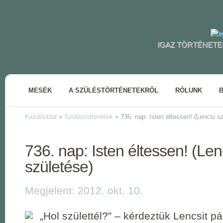
IGAZ TÖRTÉNETE
MESÉK
A SZÜLÉSTÖRTÉNETEKRŐL
RÓLUNK
Kezdőoldal
»
Szüléstörténetek
»
736. nap: Isten éltessen! (Lencsi s
736. nap: Isten éltessen! (Len
születése)
Megjelent: 2012. okt. 10.
„Hol születtél?” – kérdeztük Lencsit pá