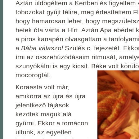
Aztán üldögéltem a Kertben és figyeltem
tobozokat gyűjt télire, meg értesítettem F
hogy hamarosan lehet, hogy megszületsz,
hetek óta várta a Hírt. Aztán Apa ebédet 
a piros kanapén olvasgattam a tanfolyami
a
Bába válaszol
Szülés c. fejezetét. Ekko
írni az összehúzódásaim ritmusát, amel
szunyókálni is egy kicsit. Béke volt körü
mocorogtál.
Koraeste volt már,
amikorra az újra és újra
jelentkező fájások
kezdtek maguk alá
gyűrni. Ekkor a tornácon
ültünk, az egyetlen