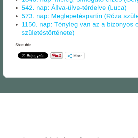
542. nap: Állva-ülve-térdelve (Luca)
573. nap: Meglepetéspartin (Róza szüle
1150. nap: Tényleg van az a bizonyos er
születéstörténete)
Share this:
More