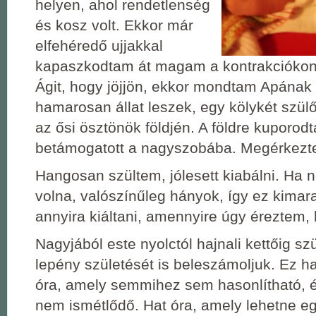
helyen, ahol rendetlenség
és kosz volt. Ekkor már
elfehéredő ujjakkal
kapaszkodtam át magam a kontrakciókon,
Ágit, hogy jöjjön, ekkor mondtam Apának 
hamarosan állat leszek, egy kölykét szülő
az ősi ösztönök földjén. A földre kuporod
betámogatott a nagyszobába. Megérkezt
Hangosan szültem, jólesett kiabálni. Ha 
volna, valószínűleg hányok, így ez kimara
annyira kiáltani, amennyire úgy éreztem, 
Nagyjából este nyolctól hajnali kettőig sz
lepény születését is beleszámoljuk. Ez ha
óra, amely semmihez sem hasonlítható, 
nem ismétlődő. Hat óra, amely lehetne eg