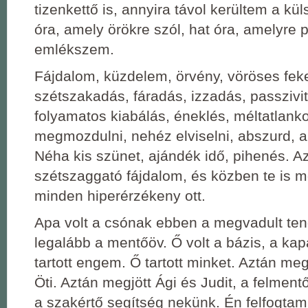
tizenkettő is, annyira távol kerültem a küls
óra, amely örökre szól, hat óra, amelyre p
emlékszem.
Fájdalom, küzdelem, örvény, vöröses fek
szétszakadás, fáradás, izzadás, passzivi
folyamatos kiabálás, éneklés, méltatlan
megmozdulni, nehéz elviselni, abszurd, a
Néha kis szünet, ajándék idő, pihenés. Az
szétszaggató fájdalom, és közben te is 
minden hiperérzékeny ott.
Apa volt a csónak ebben a megvadult te
legalább a mentőöv. Ő volt a bázis, a ka
tartott engem. Ő tartott minket. Aztán me
Öti. Aztán megjött Ági és Judit, a felmen
a szakértő segítség nekünk. Én felfogtam