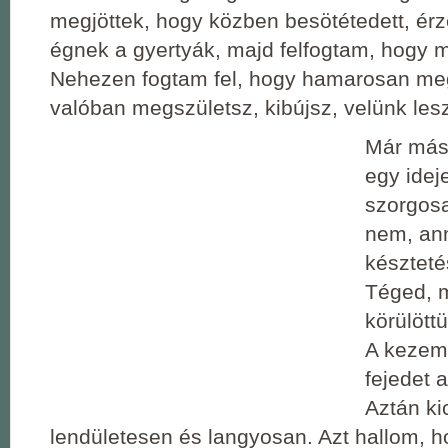
megjöttek, hogy közben besötétedett, ér
égnek a gyertyák, majd felfogtam, hogy 
Nehezen fogtam fel, hogy hamarosan me
valóban megszületsz, kibújsz, velünk lesz
Már más
egy idej
szorgosa
nem, ann
készteté
Téged, 
körülöttü
A kezem 
fejedet 
Aztán ki
lendületesen és langyosan. Azt hallom, 