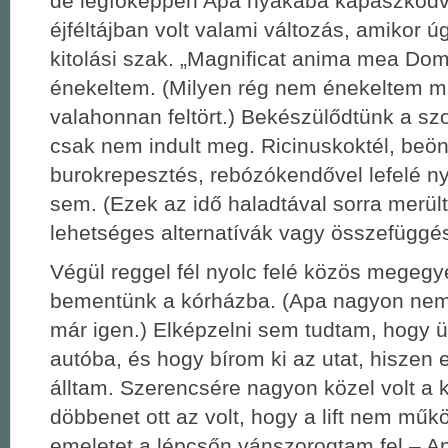
de legfőképpen Apa nyakába kapaszkodv
éjféltájban volt valami változás, amikor úg
kitolási szak. „Magnificat anima mea Do
énekeltem. (Milyen rég nem énekeltem már
valahonnan feltört.) Bekészülődtünk a szo
csak nem indult meg. Ricinuskoktél, beön
burokrepesztés, rebózókendővel lefelé n
sem. (Ezek az idő haladtával sorra merült
lehetséges alternatívák vagy összefüggé
Végül reggel fél nyolc felé közös megeg
bementünk a kórházba. (Apa nagyon nem 
már igen.) Elképzelni sem tudtam, hogy 
autóba, és hogy bírom ki az utat, hiszen 
álltam. Szerencsére nagyon közel volt a 
döbbenet ott az volt, hogy a lift nem műkö
emeletet a lépcsőn vánszorogtam fel – A