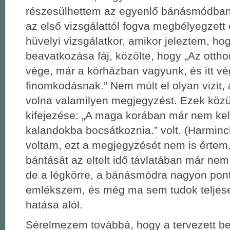
részesülhettem az egyenlő bánásmódban
az első vizsgálattól fogva megbélyegzett 
hüvelyi vizsgálatkor, amikor jeleztem, ho
beavatkozása fáj, közölte, hogy „Az otth
vége, már a kórházban vagyunk, és itt vé
finomkodásnak.” Nem múlt el olyan vizit, 
volna valamilyen megjegyzést. Ezek köz
kifejezése: „A maga korában már nem kel
kalandokba bocsátkoznia.” volt. (Harmin
voltam, ezt a megjegyzését nem is értem
bántását az eltelt idő távlatában már nem
de a légkörre, a bánásmódra nagyon pon
emlékszem, és még ma sem tudok teljes
hatása alól.
Sérelmezem továbbá, hogy a tervezett b