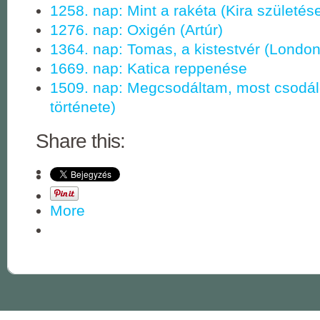
1258. nap: Mint a rakéta (Kira születés
1276. nap: Oxigén (Artúr)
1364. nap: Tomas, a kistestvér (Londo
1669. nap: Katica reppenése
1509. nap: Megcsodáltam, most csodá
története)
Share this:
More