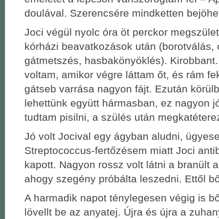
doulával. Szerencsére mindketten bejöhe
Joci végül nyolc óra öt perckor megszület
kórházi beavatkozások után (borotválás, o
gátmetszés, hasbakönyöklés). Kirobbant
voltam, amikor végre láttam őt, és rám fek
gátseb varrása nagyon fájt. Ezután körülb
lehettünk együtt hármasban, ez nagyon jó
tudtam pisilni, a szülés után megkatétere
Jó volt Jocival egy ágyban aludni, ügyese
Streptococcus-fertőzésem miatt Joci anti
kapott. Nagyon rossz volt látni a branült
ahogy szegény próbálta leszedni. Ettől b
A harmadik napot ténylegesen végig is b
lövellt be az anyatej. Újra és újra a zuha