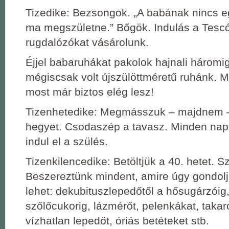
Tizedike: Bezsongok. „A babának nincs e
ma megszületne.” Bőgök. Indulás a Tesc
rugdalózókat vásárolunk.
Éjjel babaruhákat pakolok hajnali háromi
mégiscsak volt újszülöttméretű ruhánk.
most már biztos elég lesz!
Tizenhetedike: Megmásszuk – majdnem –
hegyet. Csodaszép a tavasz. Minden nap
indul el a szülés.
Tizenkilencedike: Betöltjük a 40. hetet. S
Beszereztünk mindent, amire úgy gondol
lehet: dekubituszlepedőtől a hősugárzóig,
szőlőcukorig, lázmérőt, pelenkákat, takaró
vízhatlan lepedőt, óriás betéteket stb.