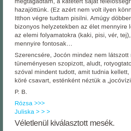
megtagadtam, a katétert saját felelősségr
hazajöttünk. (Ez azért nem volt ilyen könn
Itthon végre tudtam pisilni. Amúgy döbbe
bizonyos helyzetekben az élet mennyire 
az elemi folyamatokra (kaki, pisi, vér, tej)
mennyire fontosak…
Szerencsére, Jocón mindez nem látszott
tüneményesen szopizott, aludt, rotyogtato
szóval mindent tudott, amit tudnia kellett, 
köré csavart, esténként néztük a „jocóvízi
P. B.
Rózsa >>>
Juliska > > >
Véletlenül kiválasztott mesék.