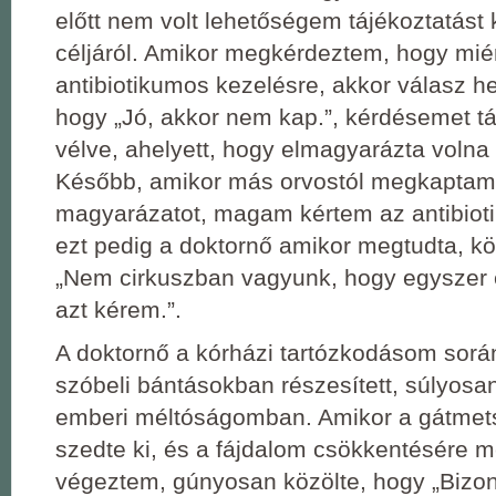
előtt nem volt lehetőségem tájékoztatást
céljáról. Amikor megkérdeztem, hogy mié
antibiotikumos kezelésre, akkor válasz he
hogy „Jó, akkor nem kap.”, kérdésemet 
vélve, ahelyett, hogy elmagyarázta volna 
Később, amikor más orvostól megkaptam
magyarázatot, magam kértem az antibiot
ezt pedig a doktornő amikor megtudta, kö
„Nem cirkuszban vagyunk, hogy egyszer
azt kérem.”.
A doktornő a kórházi tartózkodásom sorá
szóbeli bántásokban részesített, súlyos
emberi méltóságomban. Amikor a gátmets
szedte ki, és a fájdalom csökkentésére m
végeztem, gúnyosan közölte, hogy „Bizony