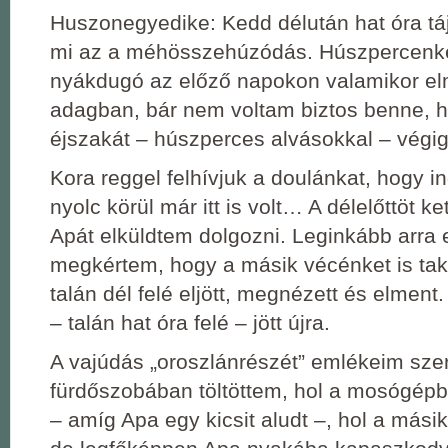
Huszonegyedike: Kedd délután hat óra t
mi az a méhösszehúzódás. Húszpercenké
nyákdugó az előző napokon valamikor el
adagban, bár nem voltam biztos benne, ho
éjszakát – húszperces alvásokkal – végi
Kora reggel felhívjuk a doulánkat, hogy in
nyolc körül már itt is volt… A délelőttöt ket
Apát elküldtem dolgozni. Leginkább arra
megkértem, hogy a másik vécénket is taka
talán dél felé eljött, megnézett és elment
– talán hat óra felé – jött újra.
A vajúdás „oroszlánrészét” emlékeim szer
fürdőszobában töltöttem, hol a mosógép
– amíg Apa egy kicsit aludt –, hol a mási