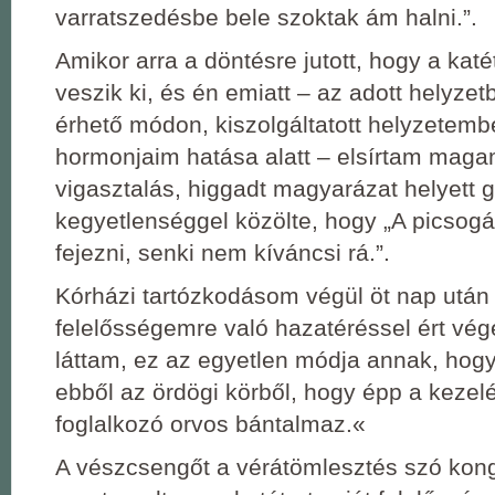
varratszedésbe bele szoktak ám halni.”.
Amikor arra a döntésre jutott, hogy a kat
veszik ki, és én emiatt – az adott helyze
érhető módon, kiszolgáltatott helyzetem
hormonjaim hatása alatt – elsírtam maga
vigasztalás, higgadt magyarázat helyett 
kegyetlenséggel közölte, hogy „A picsogá
fejezni, senki nem kíváncsi rá.”.
Kórházi tartózkodásom végül öt nap után 
felelősségemre való hazatéréssel ért vég
láttam, ez az egyetlen módja annak, hogy
ebből az ördögi körből, hogy épp a keze
foglalkozó orvos bántalmaz.«
A vészcsengőt a vérátömlesztés szó kong