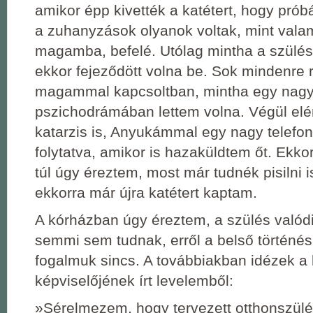
amikor épp kivették a katétert, hogy próbá
a zuhanyzások olyanok voltak, mint vala
magamba, befelé. Utólag mintha a szülé
ekkor fejeződött volna be. Sok mindenre 
magammal kapcsoltban, mintha egy nag
pszichodrámában lettem volna. Végül elé
katarzis is, Anyukámmal egy nagy telefo
folytatva, amikor is hazaküldtem őt. Ekko
túl úgy éreztem, most már tudnék pisilni 
ekkorra már újra katétert kaptam.
A kórházban úgy éreztem, a szülés valódi
semmi sem tudnak, erről a belső történé
fogalmuk sincs. A továbbiakban idézek a 
képviselőjének írt levelemből:
»Sérelmezem, hogy tervezett otthonszül