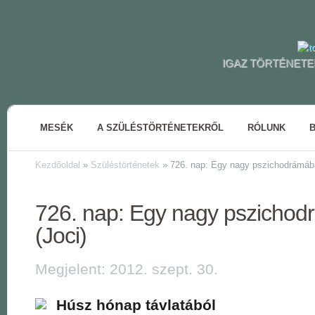
IGAZ TÖRTÉNETE
MESÉK
A SZÜLÉSTÖRTÉNETEKRŐL
RÓLUNK
Kezdőoldal
»
Szüléstörténetek
»
726. nap: Egy nagy pszichodrámába
726. nap: Egy nagy pszicho
(Joci)
Megjelent: 2012. szept. 30.
Húsz hónap távlatából