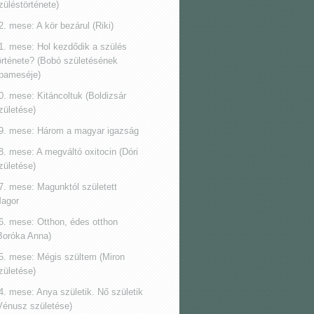
züléstörténete)
2. mese: A kör bezárul (Riki)
1. mese: Hol kezdődik a szülés
örténete? (Bobó születésének
pameséje)
0. mese: Kitáncoltuk (Boldizsár
zületése)
9. mese: Három a magyar igazság
8. mese: A megváltó oxitocin (Dóri
zületése)
7. mese: Magunktól született
agor
6. mese: Otthon, édes otthon
Boróka Anna)
5. mese: Mégis szültem (Miron
zületése)
4. mese: Anya születik. Nő születik
Vénusz születése)