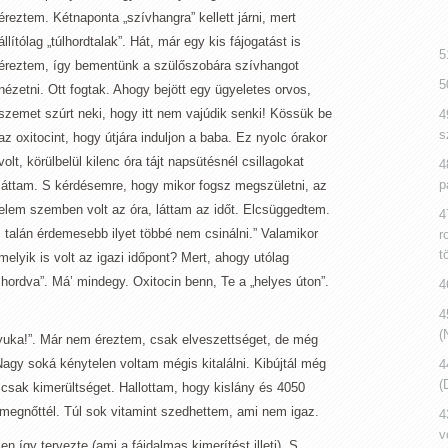
éreztem. Kétnaponta „szívhangra” kellett járni, mert
állítólag „túlhordtalak”. Hát, már egy kis fájogatást is
5
éreztem, így bementünk a szülőszobára szívhangot
5
nézetni. Ott fogtak. Ahogy bejött egy ügyeletes orvos,
szemet szúrt neki, hogy itt nem vajúdik senki! Kössük be
4
s
az oxitocint, hogy útjára induljon a baba. Ez nyolc órakor
volt, körülbelül kilenc óra tájt napsütésnél csillagokat
4
p
láttam. S kérdésemre, hogy mikor fogsz megszületni, az
Velem szemben volt az óra, láttam az időt. Elcsüggedtem.
4
talán érdemesebb ilyet többé nem csinálni.” Valamikor
r
t
elyik is volt az igazi időpont? Mert, ahogy utólag
lhordva”. Má’ mindegy. Oxitocin benn, Te a „helyes úton”.
4
4
(
nyuka!”. Már nem éreztem, csak elveszettséget, de még
agy soká kénytelen voltam mégis kitalálni. Kibújtál még
4
(
, csak kimerültséget. Hallottam, hogy kislány és 4050
megnőttél. Túl sok vitamint szedhettem, ami nem igaz.
4
v
így tervezte (ami a fájdalmas kimerítést illeti). S