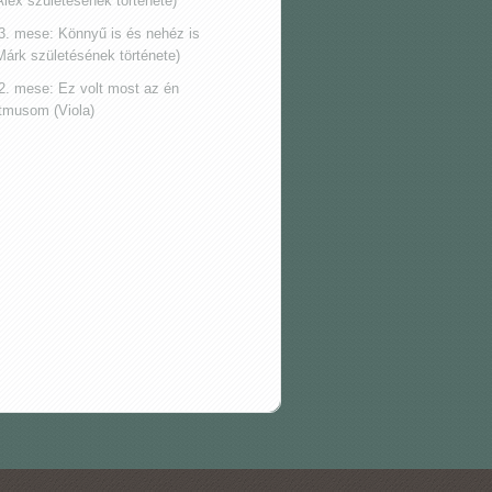
Alex születésének története)
3. mese: Könnyű is és nehéz is
Márk születésének története)
2. mese: Ez volt most az én
itmusom (Viola)