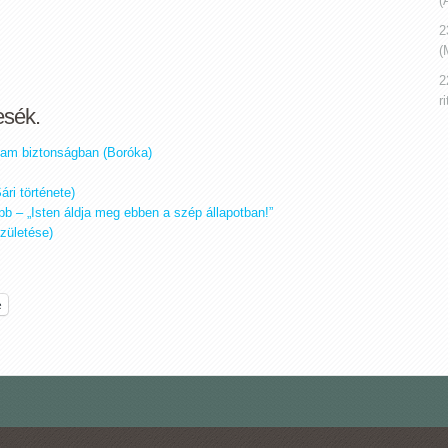
(
2
(
2
r
esék.
gam biztonságban (Boróka)
ári története)
ebb – „Isten áldja meg ebben a szép állapotban!”
születése)
e