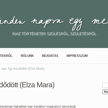
IGAZ TÖRTÉNETEK SZÜLÉSRŐL, SZÜLETÉSRŐL
ETEKRŐL
RÓLUNK
BEAVATÁS
IMPRESSZUM
 nap: Így kezdődött (Elza Mara)
dődött (Elza Mara)
Vasárnap hajnalban egy kanálnyi magzatvíz távozását