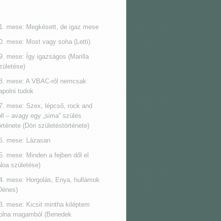
1. mese: Megkésett, de igaz mese
0. mese: Most vagy soha (Letti)
9. mese: Így igazságos (Marilla
zületése)
8. mese: A VBAC-ről nemcsak
apolni tudok
7. mese: Szex, lépcső, rock and
oll ‒ avagy egy „sima” szülés
örténete (Dóri születéstörténete)
6. mese: Lázasan
5. mese: Minden a fejben dől el
Noa születése)
4. mese: Horgolás, Enya, hullámok
Dénes)
3. mese: Kicsit mintha kiléptem
olna magamból (Benedek