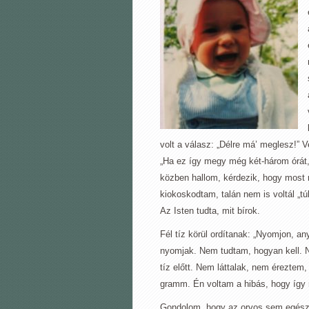
volt a válasz: „Délre má’ meglesz!” 
„Ha ez így megy még két-három órát, 
közben hallom, kérdezik, hogy most m
kiokoskodtam, talán nem is voltál „tú
Az Isten tudta, mit bírok.
Fél tíz körül ordítanak: „Nyomjon, a
nyomjak. Nem tudtam, hogyan kell. N
tíz előtt. Nem láttalak, nem éreztem
gramm. Én voltam a hibás, hogy így 
Gondolom, hogy az orvos sem egészen 