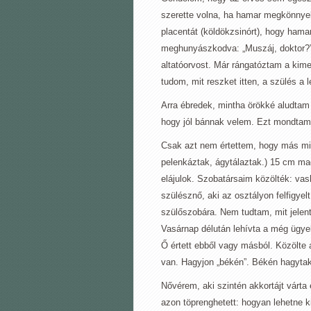
szerette volna, ha hamar megkönnyeb
placentát (köldökzsinórt), hogy hamar
meghunyászkodva: „Muszáj, doktor?” 
altatóorvost. Már rángatóztam a kimer
tudom, mit reszket itten, a szülés a
Arra ébredek, mintha örökké aludtam
hogy jól bánnak velem. Ezt mondtam 
Csak azt nem értettem, hogy más miér
pelenkáztak, ágytálaztak.) 15 cm ma
elájulok. Szobatársaim közölték: va
szülésznő, aki az osztályon felfigye
szülőszobára. Nem tudtam, mit jelent 
Vasárnap délután lehívta a még ügye
Ő értett ebből vagy másból. Közölte 
van. Hagyjon „békén”. Békén hagytak
Nővérem, aki szintén akkortájt várta e
azon töprenghetett: hogyan lehetne ki