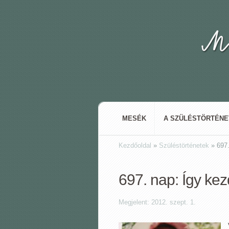
MESÉK
A SZÜLÉSTÖRTÉN
Kezdőoldal
»
Szüléstörténetek
»
697.
697. nap: Így kez
Megjelent: 2012. szept. 1.