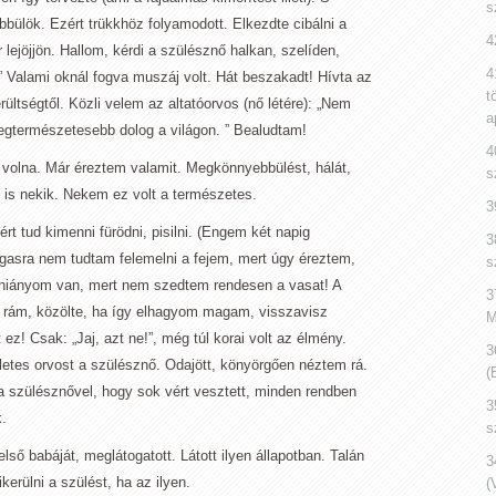
s
bülök. Ezért trükkhöz folyamodott. Elkezdte cibálni a
4
 lejöjjön. Hallom, kérdi a szülésznő halkan, szelíden,
4
Valami oknál fogva muszáj volt. Hát beszakadt! Hívta az
t
ültségtől. Közli velem az altatóorvos (nő létére): „Nem
a
 legtermészetesebb dolog a világon. ” Bealudtam!
4
 volna. Már éreztem valamit. Megkönnyebbülést, hálát,
s
is nekik. Nekem ez volt a természetes.
3
t tud kimenni fürödni, pisilni. (Engem két napig
3
gasra nem tudtam felemelni a fejem, mert úgy éreztem,
s
shiányom van, mert nem szedtem rendesen a vasat! A
3
lt rám, közölte, ha így elhagyom magam, visszavisz
M
ez! Csak: „Jaj, azt ne!”, még túl korai volt az élmény.
3
letes orvost a szülésznő. Odajött, könyörgően néztem rá.
(
a szülésznővel, hogy sok vért vesztett, minden rendben
3
.
s
lső babáját, meglátogatott. Látott ilyen állapotban. Talán
3
kerülni a szülést, ha az ilyen.
(