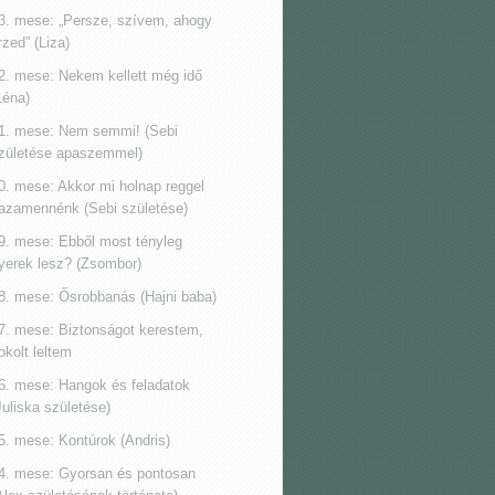
3. mese: „Persze, szívem, ahogy
rzed” (Liza)
2. mese: Nekem kellett még idő
Léna)
1. mese: Nem semmi! (Sebi
zületése apaszemmel)
0. mese: Akkor mi holnap reggel
azamennénk (Sebi születése)
9. mese: Ebből most tényleg
yerek lesz? (Zsombor)
8. mese: Ősrobbanás (Hajni baba)
7. mese: Biztonságot kerestem,
okolt leltem
6. mese: Hangok és feladatok
Juliska születése)
5. mese: Kontúrok (Andris)
4. mese: Gyorsan és pontosan