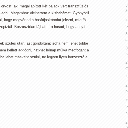
3
 orvost, aki megállapított két palack vért transzfúziós
é
léledni. Magamhoz ölelhettem a kisbabámat. Gyönyörű
3
l, hogy megvártad a hasfájáskórodat jelezni, míg föl
(
piztál. Borzasztóan fájhatott a hasad, hogy annyit
3
s
tek szülés után, azt gondoltam: soha nem lehet többé
3
em kellett aggódni, hat-hét hónap múlva megfogant a
h
ha lehet másként szülni, ne legyen ilyen borzasztó a
2
g
2
2
p
2
(
2
2