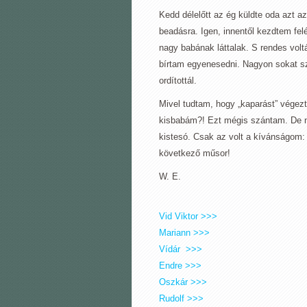
Kedd délelőtt az ég küldte oda azt az
beadásra. Igen, innentől kezdtem fe
nagy babának láttalak. S rendes voltá
bírtam egyenesedni. Nagyon sokat szo
ordítottál.
Mivel tudtam, hogy „kaparást” végez
kisbabám?! Ezt mégis szántam. De n
kistesó. Csak az volt a kívánságom: 
következő műsor!
W. E.
Vid Viktor >>>
Mariann >>>
Vídár >>>
Endre >>>
Oszkár >>>
Rudolf >>>