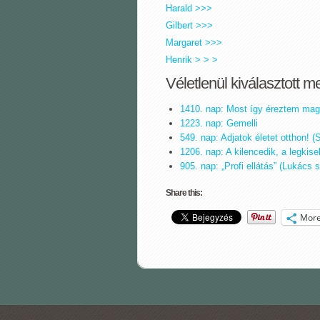
Harald >>>
Gilbert >>>
Margaret >>>
Henrik > > >
Véletlenül kiválasztott m
1410. nap: Most így éreztem ma
1223. nap: Gemelli
549. nap: Adjatok életet otthon! (S
1206. nap: A kilencedik, a legkis
905. nap: „Profi ellátás” (Lukács 
Share this:
Mor