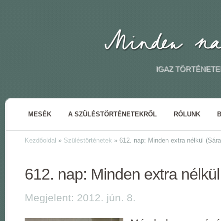
IGAZ TÖRTÉNETE
MESÉK
A SZÜLÉSTÖRTÉNETEKRŐL
RÓLUNK
Kezdőoldal
»
Szüléstörténetek
»
612. nap: Minden extra nélkül (Sára
612. nap: Minden extra nélkül
Megjelent: 2012. jún. 8.