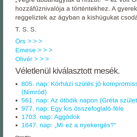
hozzáfűznivalója a történtekhez. A gyere
reggeliztek az ágyban a kishúgukat csodá
T. S. S.
Örs > > >
Emese > > >
Olivér > > >
Véletlenül kiválasztott mesék.
805. nap: Kórházi szülés jó kompromi
(Nimród)
561. nap: Az ötödik napon (Gréta szüle
977. nap: Egy kis összefoglaló-féle
1703. nap: Aggódok
1647. nap: „Mi ez a nyekergés?”