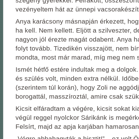
szegény gyerekkel. Felrakott, összeszorít
vezényeltem hát az ünnepi vacsorakészít
Anya karácsony másnapján érkezett, hog
ha kell. Nem kellett. Eljött a szilveszter,
nagyon jól érezte magát odabent. Anya h
folyt tovább. Tizedikén visszajött, nem bírt
mondta, most már marad, míg meg nem s
Ismét hétfő estére indultak meg a dolgok
és szülés volt, minden extra nélkül. Időb
(szerintem túl korán), hogy Zoli ne aggódjo
borogattál, masszíroztál, amire csak szük
Kicsit elfáradtam a végére, kicsit sokat k
végül reggel nyolckor Sárikánk is megérk
Felsírt, majd az apja karjában hamarosa
„Végre abbahagyták a hisztit!” ‒ ez volt Ö