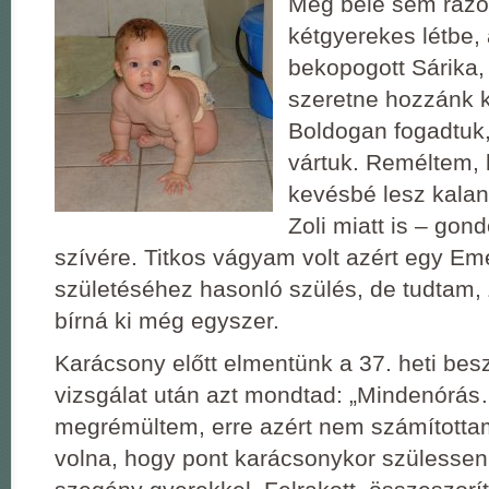
Még bele sem rázó
kétgyerekes létbe,
bekopogott Sárika,
szeretne hozzánk k
Boldogan fogadtuk,
vártuk. Reméltem, 
kevésbé lesz kala
Zoli miatt is ‒ gond
szívére. Titkos vágyam volt azért egy E
születéséhez hasonló szülés, de tudtam, 
bírná ki még egyszer.
Karácsony előtt elmentünk a 37. heti bes
vizsgálat után azt mondtad: „Mindenórás…
megrémültem, erre azért nem számított
volna, hogy pont karácsonykor szülessen,