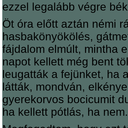
ezzel legalább végre bék
Öt óra előtt aztán némi r
hasbakönyökölés, gátmets
fájdalom elmúlt, mintha e
napot kellett még bent tö
leugatták a fejünket, ha
látták, mondván, elkényez
gyerekorvos bocicumit d
ha kellett pótlás, ha nem.