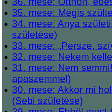
36. mese: Otthon, éde
35. mese: Mégis szült
34. mese: Anya születi
születése)
33. mese: „Persze, szí
32. mese: Nekem kelle
31. mese: Nem semmi! 
apaszemmel)
30. mese: Akkor mi h
(Sebi születése)
29. mese: Ebből most 