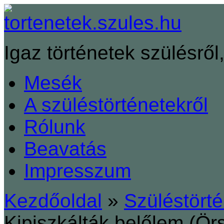
Igaz történetek szülésről,
Mesék
A szüléstörténetekről
Rólunk
Beavatás
Impresszum
Kezdőoldal
»
Szüléstört
Kipiszkálták belőlem (Ör