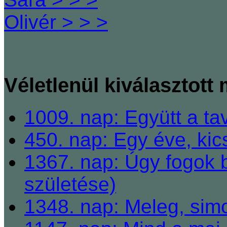
Olivér > > >
Véletlenül kiválasztott
1009. nap: Együtt a ta
450. nap: Egy éve, ki
1367. nap: Úgy fogok b
születése)
1348. nap: Meleg, sim