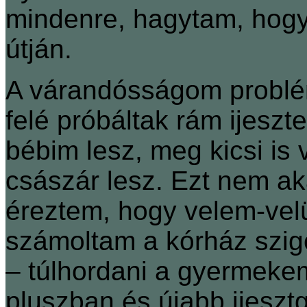
mindenre, hagytam, hog
útján.
A várandósságom problé
felé próbáltak rám ijeszt
bébim lesz, meg kicsi is 
császár lesz. Ezt nem ak
éreztem, hogy velem-ve
számoltam a kórház szig
‒ túlhordani a gyermeke
pluszban és újabb ijeszt