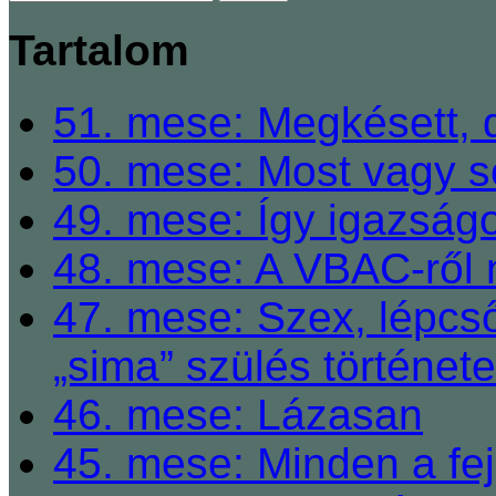
Tartalom
51. mese: Megkésett, 
50. mese: Most vagy so
49. mese: Így igazságo
48. mese: A VBAC-ről 
47. mese: Szex, lépcső
„sima” szülés története
46. mese: Lázasan
45. mese: Minden a fej