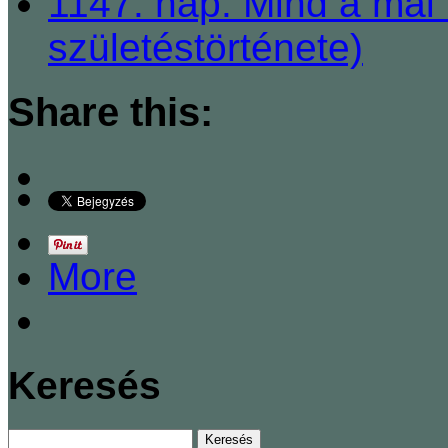
1147. nap: Mind a mai 
születéstörténete)
Share this:
More
Keresés