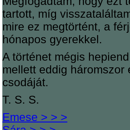
Megfogadtam, hogy ezt 
tartott, míg visszatalált
mire ez megtörtént, a fé
hónapos gyerekkel.
A történet mégis hepiend
mellett eddig háromszor é
csodáját.
T. S. S.
Emese > > >
Sára > > >