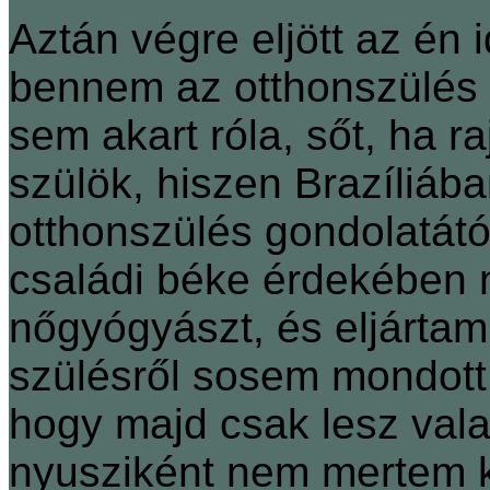
Aztán végre eljött az én 
bennem az otthonszülés g
sem akart róla, sőt, ha r
szülök, hiszen Brazíliáb
otthonszülés gondolatától
családi béke érdekében 
nőgyógyászt, és eljárta
szülésről sosem mondott 
hogy majd csak lesz val
nyusziként nem mertem k