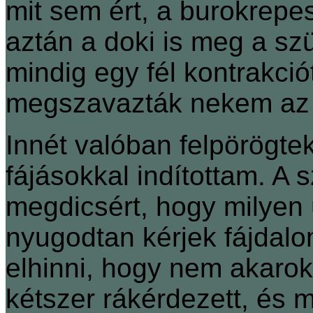
mit sem ért, a burokrepe
aztán a doki is meg a sz
mindig egy fél kontrakci
megszavazták nekem az 
Innét valóban felpörögt
fájásokkal indítottam. A 
megdicsért, hogy milyen
nyugodtan kérjek fájdalo
elhinni, hogy nem akaro
kétszer rákérdezett, és m