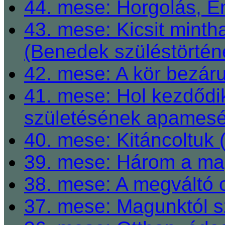
44. mese: Horgolás, E
43. mese: Kicsit mint
(Benedek szüléstörtén
42. mese: A kör bezárul
41. mese: Hol kezdődi
születésének apamesé
40. mese: Kitáncoltuk 
39. mese: Három a ma
38. mese: A megváltó o
37. mese: Magunktól s