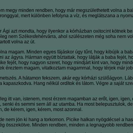
em megy minden rendben, hogy már megszülethetett volna a baba
y ronggyal, mert különben lefolyna a víz, és meglátszana a nyom
or Ági azt mondta, hogy ilyenkor a kórházban oxitocint kötnek 
leg nem Székesfehérvárra, ahol szülészeten még soha nem volt
rtott volna az út.
olna magam. Minden egyes fájáskor úgy tűnt, hogy kibújik a b
ni az ágyra. Hárman együtt bíztattak, hogy látják a baba fejét, 
cike fejét, hogy nagyon szeret, hogy mindjárt kint van, hogy mi
yének éreztem magam, vitatkoztam magammal, hogy térjek már jo
Gátmetszés. A hátamon fekszem, akár egy kórházi szülőágyon. L
a kapaszkodva. Hang nélkül ordítok és látom. Végre
a saját sz
yleg itt van, istenem, most érzem magamban az erőt, igen, igen
 senki és semmi sem áll az utamba. Ha most belepusztulok, de d
an, de kérem, igen, kérem, most azonnal.
de nem jön ki hang a torkomon. Picike halkan nyögdécsel a ha
még összekötve. Minden rendben, minden a legnagyobb rendben