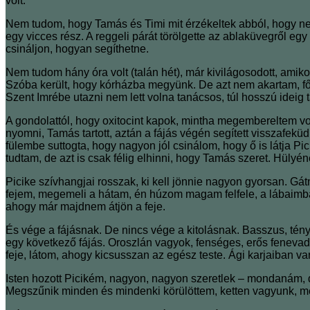
volt.
Nem tudom, hogy Tamás és Timi mit érzékeltek abból, hogy n
egy vicces rész. A reggeli párát törölgette az ablaküvegről eg
csináljon, hogyan segíthetne.
Nem tudom hány óra volt (talán hét), már kivilágosodott, amik
Szóba került, hogy kórházba megyünk. De azt nem akartam, fő
Szent Imrébe utazni nem lett volna tanácsos, túl hosszú ideig ta
A gondolattól, hogy oxitocint kapok, mintha megembereltem v
nyomni, Tamás tartott, aztán a fájás végén segített visszafeküd
fülembe suttogta, hogy nagyon jól csinálom, hogy ő is látja Pi
tudtam, de azt is csak félig elhinni, hogy Tamás szeret. Hül
Picike szívhangjai rosszak, ki kell jönnie nagyon gyorsan. 
fejem, megemeli a hátam, én húzom magam felfele, a lábaimb
ahogy már majdnem átjön a feje.
És vége a fájásnak. De nincs vége a kitolásnak. Basszus, tén
egy következő fájás. Oroszlán vagyok, fenséges, erős fenevad,
feje, látom, ahogy kicsusszan az egész teste. Ági karjaiban v
Isten hozott Picikém, nagyon, nagyon szeretlek – mondanám, 
Megszűnik minden és mindenki körülöttem, ketten vagyunk, 