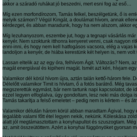
akkor a száradó ruhákat jó beszedni, mert esni fog az eső…
Míg ezen morfondírozom, Tamás felkel, beszélgetünk, ő is eml
melyik számon? Végül Kingát, a doulámat hívom, annak ellenér
kérdezget, és abban maradunk, hogy ha nem alszom, akkor eg
Míg lezuhanyozom, eszembe jut, hogy a tegnapi vásárlás már m
kenyér. Nem szoktunk itthonra kenyeret venni, csak nagyon ri
enni-inni, és hogy nem kell hatfogásos vacsora, elég a vaja
landoljon a kenyér, de hiába kerestünk két helyen is, nem volt 
Lassan eltelik az az egy óra, felhívom Ágit. Változás? Nem, a
magát energiával és kipiheni magát. Ismét azt kéri, hívjam e
Valamikor dél körül hívom újra, aztán talán kettő-három fele. 
Délelőtt valamikor Timit is hívtam, ő a fotós barátnő. Még tava
megszerettük egymást, bár nem tartunk napi kapcsolatot, de i
ezzel legyen elfoglalva, úgy gondoltam, lesz neki más dolga i
Tamás takarítja a felső emeletet – pedig nem is kértem – és 
Valamikor délután három körül abban maradtam Ágival, hogy es
legalább valami főtt étel legyen nekik, nekünk. Köleskása zöl
alatt jól megtámasztottam a konyhapultot és szuszogtam. Még 
az, amit összeütöttem. Azért a konyhai függönyöket gyorsan mé