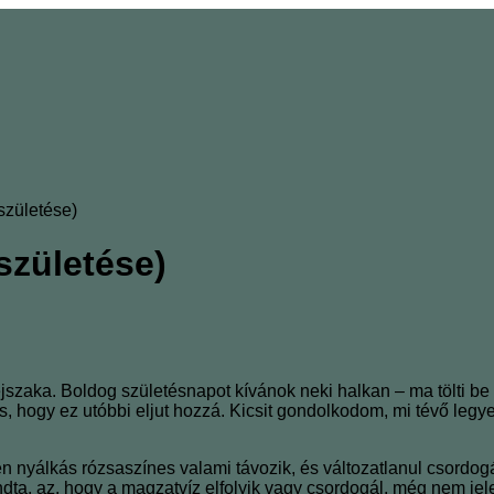
születése)
születése)
 éjszaka. Boldog születésnapot kívánok neki halkan – ma tölti be
ogy ez utóbbi eljut hozzá. Kicsit gondolkodom, mi tévő legyek,
ben nyálkás rózsaszínes valami távozik, és változatlanul csor
ta, az, hogy a magzatvíz elfolyik vagy csordogál, még nem jelen