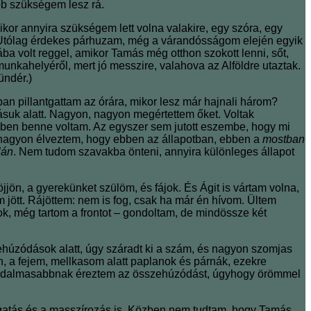
bb szükségem lesz rá.
r annyira szükségem lett volna valakire, egy szóra, egy
i. (Utólag érdekes párhuzam, még a várandósságom elején egyik
a volt reggel, amikor Tamás még otthon szokott lenni, sőt,
unkahelyéről, mert jó messzire, valahova az Alföldre utaztak.
ündér.)
bban pillantgattam az órára, mikor lesz már hajnali három?
ásuk alatt. Nagyon, nagyon megértettem őket. Voltak
amiben benne voltam. Az egyszer sem jutott eszembe, hogy mi
e nagyon élveztem, hogy ebben az állapotban, ebben a
mostban
lán
. Nem tudom szavakba önteni, annyira különleges állapot
jön, a gyerekünket szülöm, és fájok. És Ágit is vártam volna,
em jött. Rájöttem: nem is fog, csak ha már én hívom. Ültem
, még tartom a frontot – gondoltam, de mindössze két
ehúzódások alatt, úgy száradt ki a szám, és nagyon szomjas
n, a fejem, mellkasom alatt paplanok és párnák, ezekre
l fájdalmasabbnak éreztem az összehúzódást, úgyhogy örömmel
ogatás és a masszírozás is. Közben nem tudtam, hogy Tamás