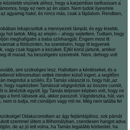
re közelebb visznek ahhoz, hogy a karjaimban tarthassam a
zámomra, hogy ez nem az én utam. Nem tudok ilyesmire
z az agyamig hatol, és nincs más, csak a fájdalom. Rendben,
obában lekapcsoltuk a mennyezeti lámpát, és egy kisebb,
gy hol tartok. Még az elején – ahogy sejtettem. Tudtam, hogy
eljön meghallgatni a baba szívhangját. Engem most itt
 vannak a földszinten, ha szeretném, hogy itt legyenek
 vagy csak fogjam a kezüket. Éjfél körül jártunk, amikor
meg itt marad, ha beszélgetni szeretnék. Nem, dehogy volt
 tovább, ami szükséges lesz. Hallottam a kérdéseket, és a
lenül kifinomultan vettek minden külső ingert, a segítőim
azán megindul a szülés. És Tamás válaszát is, hogy hát „az
cse, hogy napközben Tamással végignéztük az összes cumót,
 is átnéztük együtt. Így Tamás teljesen képben volt, hogy mi
nga a forró lábasok alá, akkor passzolt. Vágódeszka, hát, van
em is tudja, mit csináljon vagy mit ne. Még nem találta fel
rre szüksége! Odakucorodtam az ágy fejtámlájához, sok párnát
sukott szemmel ültem a félhomályban, csendesen hangot adva
ön, de az jó lett volna, ha Tamás legalább körbeölel, ha