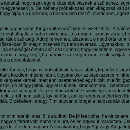
a tudattal, hogy ezek egyre közelebb visznek a szüléshez, egy
 egyenesen jó. De néhány próbálkozás után világossá vált s
i, ahogy átjárja a derekam, a hasam alsó részét, mindenem, egés
ak papucsokat, Kinga váltásruhát kért és vizet tett föl
.
A hálósz
t meghallgatta a baba szívhangját, és engem is megvizsgált, ho
ajd rájuk szükség. Addig lemennek, alszanak, ő majd óránként f
 időszakban ők még nincsenek itt, nem zavarnak. Ugyanakkor, itt
i, ha szükségét érzem akár csak annak, hogy mellettem legyenek,
te mondta, hogy segít, ha bármire szükségem van, csak szóljak, 
ta a gondolataimat.
te Tamást, hogy mit hol találnak, lábas, alátét, lepedők és így
tam, kezdtem máshol járni. Ugyanakkor az érzékszerveim hihetet
nt kenyeret kérnek, mert enni szeretnének egy kicsit, mielőtt ig
ok, de ahogy jöttek, úgy el is tűntek, kimondatlanul. Szeren
 kórházi csomagot, és az otthonszüléshez szükséges mindenfélét
ki, arról nem tudott. Így például, amikor edényalátétet kért Ki
k. Érzékeltem, ahogy Timi tétován álldogál a hálószobánkban, n
y mint mindenki más, ő is aludhat. De jó lett volna, ha nincs e
agyon fáradt volt, hamar elaludt, és én egyedül maradtam. C
yedül éreztem magam. Nem akartam, hogy Ági vagy Kinga feljöjj