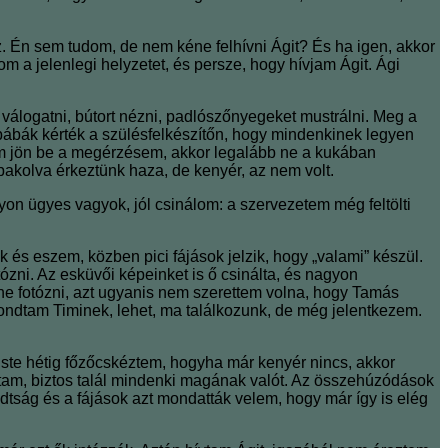
z. Én sem tudom, de nem kéne felhívni Ágit? És ha igen, akkor
a jelenlegi helyzetet, és persze, hogy hívjam Ágit. Ági
válogatni, bútort nézni, padlószőnyegeket mustrálni. Meg a
 bábák kérték a szülésfelkészítőn, hogy mindenkinek legyen
em jön be a megérzésem, akkor legalább ne a kukában
elpakolva érkeztünk haza, de kenyér, az nem volt.
yon ügyes vagyok, jól csinálom: a szervezetem még feltölti
 és eszem, közben pici fájások jelzik, hogy „valami” készül.
otózni. Az esküvői képeinket is ő csinálta, és nagyon
ne fotózni, azt ugyanis nem szerettem volna, hogy Tamás
mondtam Timinek, lehet, ma találkozunk, de még jelentkezem.
ste hétig főzőcskéztem, hogyha már kenyér nincs, akkor
oltam, biztos talál mindenki magának valót. Az összehúzódások
dtság és a fájások azt mondatták velem, hogy már így is elég