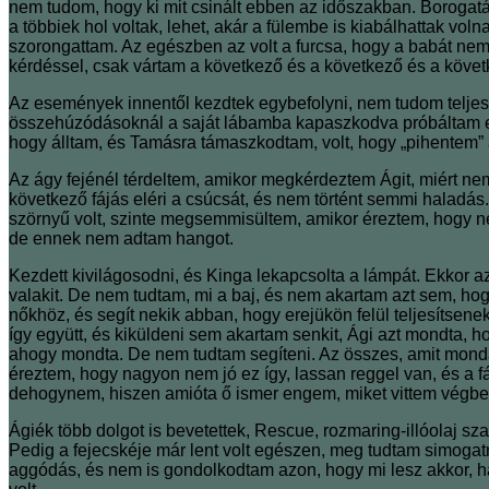
nem tudom, hogy ki mit csinált ebben az időszakban. Borogat
a többiek hol voltak, lehet, akár a fülembe is kiabálhattak vo
szorongattam. Az egészben az volt a furcsa, hogy a babát nem 
kérdéssel, csak vártam a következő és a következő és a köv
Az események innentől kezdtek egybefolyni, nem tudom teljes 
összehúzódásoknál a saját lábamba kapaszkodva próbáltam előr
hogy álltam, és Tamásra támaszkodtam, volt, hogy „pihentem”
Az ágy fejénél térdeltem, amikor megkérdeztem Ágit, miért ne
következő fájás eléri a csúcsát, és nem történt semmi haladá
szörnyű volt, szinte megsemmisültem, amikor éreztem, hogy ne
de ennek nem adtam hangot.
Kezdett kivilágosodni, és Kinga lekapcsolta a lámpát. Ekkor az
valakit. De nem tudtam, mi a baj, és nem akartam azt sem, hog
nőkhöz, és segít nekik abban, hogy erejükön felül teljesítsen
így együtt, és kiküldeni sem akartam senkit, Ági azt mondta, 
ahogy mondta. De nem tudtam segíteni. Az összes, amit mon
éreztem, hogy nagyon nem jó ez így, lassan reggel van, és a 
dehogynem, hiszen amióta ő ismer engem, miket vittem végb
Ágiék több dolgot is bevetettek, Rescue, rozmaring-illóolaj s
Pedig a fejecskéje már lent volt egészen, meg tudtam simogatn
aggódás, és nem is gondolkodtam azon, hogy mi lesz akkor, ha…