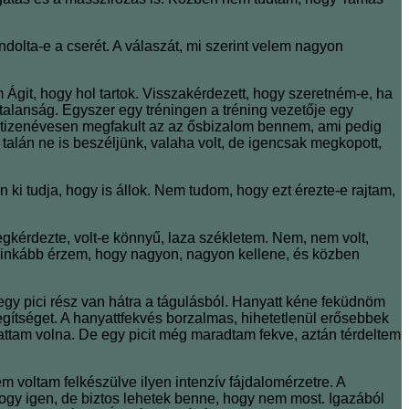
olta-e a cserét. A válaszát, mi szerint velem nagyon
 Ágit, hogy hol tartok. Visszakérdezett, hogy szeretném-e, ha
ytalanság. Egyszer egy tréningen a tréning vezetője egy
l tizenévesen megfakult az az ősbizalom bennem, ami pedig
talán ne is beszéljünk, valaha volt, de igencsak megkopott,
 ki tudja, hogy is állok. Nem tudom, hogy ezt érezte-e rajtam,
gkérdezte, volt-e könnyű, laza székletem. Nem, nem volt,
yre inkább érzem, hogy nagyon, nagyon kellene, és közben
egy pici rész van hátra a tágulásból. Hanyatt kéne feküdnöm
gítséget. A hanyattfekvés borzalmas, hihetetlenül erősebbek
hattam volna. De egy picit még maradtam fekve, aztán térdeltem
m voltam felkészülve ilyen intenzív fájdalomérzetre. A
hogy igen, de biztos lehetek benne, hogy nem most. Igazából