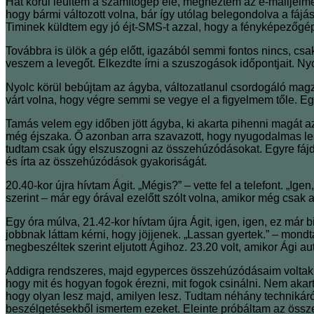
Hat körül leültem a számítógép elé, megnéztem az e-mailjeimet
hogy bármi változott volna, bár így utólag belegondolva a fáj
Timinek küldtem egy jó éjt-SMS-t azzal, hogy a fényképezőgép
Továbbra is ülök a gép előtt, igazából semmi fontos nincs, cs
veszem a levegőt. Elkezdte írni a szuszogások időpontjait. Nyo
Nyolc körül bebújtam az ágyba, változatlanul csordogáló magz
várt volna, hogy végre semmi se vegye el a figyelmem tőle. E
Tamás velem egy időben jött ágyba, ki akarta pihenni magát az e
még éjszaka. Ő azonban arra szavazott, hogy nyugodalmas les
tudtam csak úgy elszuszogni az összehúzódásokat. Egyre fájd
és írta az összehúzódások gyakoriságát.
20.40-kor újra hívtam Ágit. „Mégis?” – vette fel a telefont. „
szerint – már egy órával ezelőtt szólt volna, amikor még csak
Egy óra múlva, 21.42-kor hívtam újra Ágit, igen, igen, ez má
jobbnak láttam kérni, hogy jöjjenek. „Lassan gyertek.” – mon
megbeszéltek szerint eljutott Ágihoz. 23.20 volt, amikor Ági aut
Addigra rendszeres, majd egyperces összehúzódásaim voltak, 
hogy mit és hogyan fogok érezni, mit fogok csinálni. Nem akar
hogy olyan lesz majd, amilyen lesz. Tudtam néhány technikáról
beszélgetésekből ismertem ezeket. Eleinte próbáltam az össze