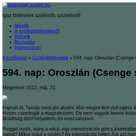
Igaz történetek szülésről, születésről
Mesék
A szüléstörténetekről
Rólunk
Beavatás
Impresszum
Kezdőoldal
»
Szüléstörténetek
»
594. nap: Oroszlán (Csenge 
594. nap: Oroszlán (Csenge 
Megjelent: 2012. máj. 21.
Hajnali öt, Tamás most jön aludni. Már megint fent volt egész
érzem, csordogál a magzatvizem. De nem vagyok benne biztos, h
fáradtság dönt helyettem, és visszaalszom.
Reggel nyolc, irány a vécé, egy menstruációs görcs kíséreté
napot? Mikor indul a szülés? Az információs héten Ági azt mond