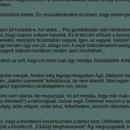
elben.
írozásra értette. Én visszakérdeztem viccesen, hogy velem gond
ajon jól haladok-e, hol tartok… Pici gondolkodás után kérdeztem
a, hogy nagyon szépen haladok. És itt tört rám először a bizon
bbenetes, mennyire bizalmatlan vagyok. Igen, az vagyok. Valaho
gy minden úgy van jól, ahogy van. A saját önbizalmamról pedig 
em vagyok teljesen tisztában minden apró részletével…
tom az volt, hogy ezt most csak úgy mondja, biztatásként. Aztán
vécére menjek. Amikor még tegnap hívogattam Ágit, többször me
cén, „kakilni szeretnék” felkiáltással, de nem sikerült. Most eg
Egész egyszerűen szükségletem van, lenne.
ilni nem sikerül, de megvizsgál, és azt mondja, hogy már csak 
 ellentart(?) a méhszájnak, szóval segít. Örömmel veszem a se
gig, talán négyet, aztán kész, felkelhettem, pozíciót változtat
en, hogy a következő összehúzódás a falhoz kent. Ordítottam, ne
 jött a következő. „Fááááj! Meghaloooook!” Ági megnyugtatott, 