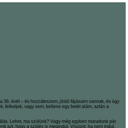
 a 36. évét – és hozzáteszem, jósló fájásaim vannak, és úgy
 felkeljek, vagy sem, kellene egy betét alám, aztán a
dogálás. Lehet, ma szülünk? Vagy még egyben maradunk pár
ti azt, hogy a szülés is megindul. Viszont, ha nem indul,