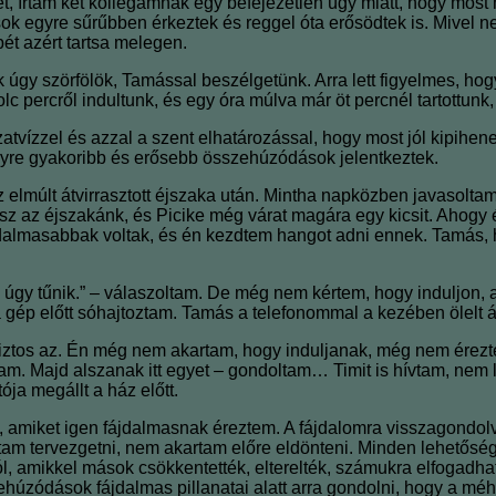
, írtam két kollégámnak egy befejezetlen ügy miatt, hogy most 
ások egyre sűrűbben érkeztek és reggel óta erősödtek is. Mivel 
ét azért tartsa melegen.
ak úgy szörfölök, Tamással beszélgetünk. Arra lett figyelmes, 
lc percről indultunk, és egy óra múlva már öt percnél tartottunk
atvízzel és azzal a szent elhatározással, hogy most jól kipih
gyre gyakoribb és erősebb összehúzódások jelentkeztek.
lmúlt átvirrasztott éjszaka után. Mintha napközben javasoltam vo
z az éjszakánk, és Picike még várat magára egy kicsit. Ahogy
almasabbak voltak, és én kezdtem hangot adni ennek. Tamás, ha
Igen, úgy tűnik.” – válaszoltam. De még nem kértem, hogy induljo
 a gép előtt sóhajtoztam. Tamás a telefonommal a kezében ölelt 
r biztos az. Én még nem akartam, hogy induljanak, még nem ére
dtam. Majd alszanak itt egyet – gondoltam… Timit is hívtam, ne
ója megállt a ház előtt.
amiket igen fájdalmasnak éreztem. A fájdalomra visszagondolva
tam tervezgetni, nem akartam előre eldönteni. Minden lehetőség
, amikkel mások csökkentették, elterelték, számukra elfogadhatóv
húzódások fájdalmas pillanatai alatt arra gondolni, hogy a mé