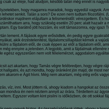
ég csak az eleje, had aludjon, később talán még ennél is nagyo
lyzetekben, hogy magamra maradok, hogy egyedül vagyok. Amiko
em lehetet senkit. Talán a sors? De ezen nem tudtam filozofáln
déskor majdnem elájultam a felismeréstől: vérezgettem. És hiáb
 számíthattam arra, hogy szükség esetén 20 perc alatt hazaér a m
aptam. Egy barátnő jött hozzám, és volt támaszomra, egy igazi T
, aztán lement. A fájások egyre erősödtek, én pedig egyre gyakra
kat, akik érzéstelenítést, fájdalomcsillapítást kérnek a vajúd
külni a fájdalom elől, de csak éppen az elől a fájdalom elől, 
am még ennyire a
jelenben
. A legjobb, amit a fájdalmak ellenér
 de egész egyszerűen nem volt félelemérzet, aggodalom
egyálta
sit azt akartam, hogy Tamás végre felébredjen, hogy végre rájöj
hangot hallgatni, és azt mondta, hogy óránként jön majd, de most n
em akarom-e Ágit hívni. Még nem akartam, még elég erős vagyok
ás, víz, inni. Most jöttem rá, ahogy kiadom a hangokat az össz
jobban mondva én nem néztem annyit az órára. Térdeltem az ágyo
ltem. Egyszer voltam kint pisilni is időközben, de ott sokka
már nem vagyok biztos. Az összehúzódások jöttek, ahogy a bor