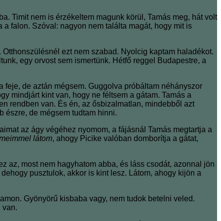
. Timit nem is érzékeltem magunk körül, Tamás meg, hát volt
a a falon. Szóval: nagyon nem találta magát, hogy mit is
be. Otthonszülésnél ezt nem szabad. Nyolcig kaptam haladékot.
unk, egy orvost sem ismertünk. Hétfő reggel Budapestre, a
aba feje, de aztán mégsem. Guggolva próbáltam néhányszor
hogy mindjárt kint van, hogy ne féltsem a gátam. Tamás a
nden rendben van. És én, az ősbizalmatlan, mindebből azt
bb észre, de mégsem tudtam hinni.
ábaimat az ágy végéhez nyomom, a fájásnál Tamás megtartja a
emeimmel látom
, ahogy Picike valóban domborítja a gátat,
, ez az, most nem hagyhatom abba, és láss csodát,
azonnal jön
ehogy pusztulok, akkor is kint lesz. Látom, ahogy kijön a
samon. Gyönyörű kisbaba vagy, nem tudok betelni veled.
 van.