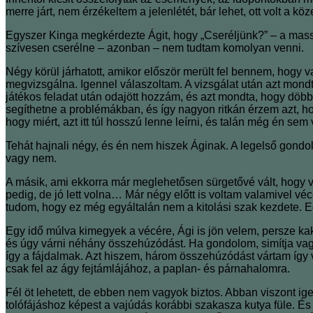
merre járt, nem érzékeltem a jelenlétét, bár lehet, ott volt a köz
Egyszer Kinga megkérdezte Ágit, hogy „Cseréljünk?” – a massz
szívesen cserélne – azonban – nem tudtam komolyan venni.
Négy körül járhatott, amikor először merült fel bennem, hogy v
megvizsgálna. Igennel válaszoltam. A vizsgálat után azt mondt
játékos feladat után odajött hozzám, és azt mondta, hogy dö
segíthetne a problémákban, és így nagyon ritkán érzem azt, ho
hogy miért, azt itt túl hosszú lenne leírni, és talán még én s
Tehát hajnali négy, és én nem hiszek Áginak. A legelső gondola
vagy nem.
A másik, ami ekkorra már meglehetősen sürgetővé vált, hogy 
pedig, de jó lett volna… Már négy előtt is voltam valamivel vé
tudom, hogy ez még egyáltalán nem a kitolási szak kezdete. 
Egy idő múlva kimegyek a vécére, Ági is jön velem, persze kak
és úgy várni néhány összehúzódást. Ha gondolom, simítja vagy
így a fájdalmak. Azt hiszem, három összehúzódást vártam így vé
csak fel az ágy fejtámlájához, a paplan- és párnahalomra.
Fél öt lehetett, de ebben nem vagyok biztos. Abban viszont ig
tolófájáshoz képest a vajúdás korábbi szakasza kutya füle. És