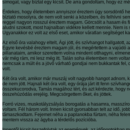
simogat, vagy bíztat egy kicsit. De arra gondoltam, hogy ez m
Érdekes, hogy életemben annyiszor éreztem úgy sorsdöntő he
bíztató mosolyra, de nem volt senki a közelben, és felhívni s
reggel nagyon rosszul éreztem magam. Görcsölt a hasam és für
aludni szokott, most hajnalban vidékre kellett mennie. Nem is
Ugyanakkor ez volt az első eset, amikor váratlan segítséget k
Az első óra valahogy eltelt, Ági jött, és szívhangot hallgatott
Egyre kevésbé éreztem magam jól, és megértettem a vajúdó anyá
pillanataim, amikor szerettem volna mindent otthagyni, elmene
vár még rám, mi lesz még itt. Talán soha életemben nem volt
nemcsak a múlt és a jövő várható gondjai nem bukkantak fel,
volt.
Két óra volt, amikor már muszáj volt nagyobb hangot adnom, kic
de nem jött. Hajnali két óra volt, egy órája járt itt fenn szív
összekucorodva, Tamás magához tért, és azt kérdezte, hogy n
összehúzódás erejéig. Megcsörgettem őket, és jöttek.
Forró vizes, muskotályzsályás borogatás a hasamra, masszíroz
voltam. Fél három volt. Innen kicsit gyorsabban telt az idő, 
támaszkodtam. Fejemet néha a paplanokba fúrtam, néha feleme
mentem vissza az ágyba a térdelős pozícióba.
Innentől kicsit összefolytak az események, az időpontokban 