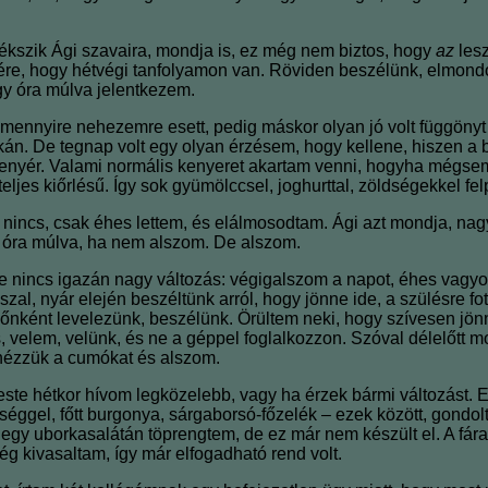
ékszik Ági szavaira, mondja is, ez még nem biztos, hogy
az
les
e, hogy hétvégi tanfolyamon van. Röviden beszélünk, elmondom 
y óra múlva jelentkezem.
ennyire nehezemre esett, pedig máskor olyan jó volt függönyt 
tkán. De tegnap volt egy olyan érzésem, hogy kellene, hiszen a
s kenyér. Valami normális kenyeret akartam venni, hogyha mégs
teljes kiőrlésű. Így sok gyümölccsel, joghurttal, zöldségekkel f
z nincs, csak éhes lettem, és elálmosodtam. Ági azt mondja, nag
gy óra múlva, ha nem alszom. De alszom.
De nincs igazán nagy változás: végigalszom a napot, éhes vagyok
sszal, nyár elején beszéltünk arról, hogy jönne ide, a szülésre f
dőnként levelezünk, beszélünk. Örültem neki, hogy szívesen jön
s, velem, velünk, és ne a géppel foglalkozzon. Szóval délelőtt 
átnézzük a cumókat és alszom.
te hétkor hívom legközelebb, vagy ha érzek bármi változást. E
dséggel, főtt burgonya, sárgaborsó-főzelék – ezek között, gond
egy uborkasalátán töprengtem, de ez már nem készült el. A fára
g kivasaltam, így már elfogadható rend volt.