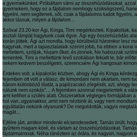
a gyermekünket. Próbáltam várni az összehúzódásokat, azzal 
gyermekem, hogy ez a fájdalom nemhogy szükségszerű, hanem
figyelni, nem segítenek, sőt, csak a fájdalomra tudok figyeln
akkor lássuk, milyen
a fájdalom…
Szóval 23.20-kor Ági, Kinga, Timi megérkeztek. Kipakoltak, kapt
asztali lámpát hagytunk csak égve. Ági egy összehúzódás alat
korán jöttek. Ági azt mondta, hogy körülbelül háromkor lesz m
hagynak, mert a tapasztalataik szerint jobb, ha ebben a korai
mellettem, szóljak, hívjam őket, és jönnek. Ne habozzak szóln
lementek, Timi a mellettünk levő szobában feküdt le, bár előt
nekem kedvem beszélgetni, szerencsére Ági hangosan kimond
Érdekes volt, a kipakolás közben, ahogy Ági és Kinga kérdezget
fejemben ott volt a válasz, de kimondani nem akartam, nem tud
három különböző illatát, a papírzacskó zörgését, azt, ahogy le
nálunk nem szokás”… A fejemben azonnal megjelentek a válasz
ami kellhet a szülés alatt. Összeraktuk végleges formájában a
hol van, ugyanakkor, amit nem néztünk át, vagy nem mondtam ne
egyáltalán nekünk olyanunk? De megoldották, vagyis megtaláltá
magát…
Éjfélre járt, amikor mindenki elcsendesedett, Tamás örült, hog
gyűrtem magam köré, és vártam az összehúzódásokat. Tamás n
fájdalmaimnak. Néha ránéztem az órára, és nagyon, nagyon eg