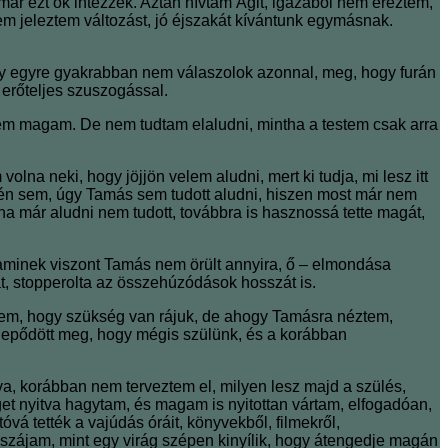
már ezt ők intézzék. Aztán hívtam Ágit, igazából nem éreztem,
nem jeleztem változást, jó éjszakát kívántunk egymásnak.
hogy egyre gyakrabban nem válaszolok azonnal, meg, hogy furán
, erőteljes szuszogással.
enem magam. De nem tudtam elaludni, mintha a testem csak arra
lna neki, hogy jöjjön velem aludni, mert ki tudja, mi lesz itt
 én sem, úgy Tamás sem tudott aludni, hiszen most már nem
 már aludni nem tudott, továbbra is hasznossá tette magát,
n, aminek viszont Tamás nem örült annyira, ő – elmondása
át, stopperolta az összehúzódások hosszát is.
ztem, hogy szükség van rájuk, de ahogy Tamásra néztem,
m lepődött meg, hogy mégis szülünk, és a korábban
, korábban nem terveztem el, milyen lesz majd a szülés,
et nyitva hagytam, és magam is nyitottan vártam, elfogadóan,
á tették a vajúdás óráit, könyvekből, filmekről,
hszájam, mint egy virág szépen kinyílik, hogy átengedje magán