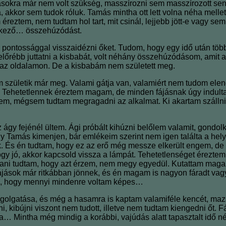
ásokra már nem volt szükség, masszírozni sem masszírozott se
lna, akkor sem tudok róluk. Tamás mintha ott lett volna néha mell
éreztem, nem tudtam hol tart, mit csinál, lejjebb jött-e vagy s
etkező… összehúzódást.
pontossággal visszaidézni őket. Tudom, hogy egy idő után több 
ébb juttatni a kisbabát, volt néhány összehúzódásom, amit a vé
 az oldalamon. De a kisbabám nem született meg.
m születik már meg. Valami gátja van, valamiért nem tudom eleng
s. Tehetetlennek éreztem magam, de minden fájásnak úgy indulta
m, mégsem tudtam megragadni az alkalmat. Ki akartam szállni, 
 ágy fejénél ültem. Ági próbált kihúzni belőlem valamit, gondolk
y Tamás kimenjen, bár emlékeim szerint nem igen találta a helyé
ek. És én tudtam, hogy ez az erő még messze elkerült engem, de
hogy jó, akkor kapcsold vissza a lámpát. Tehetetlenséget érezte
dani tudtam, hogy azt érzem, nem megy egyedül. Kutattam ma
fájások már ritkábban jönnek, és én magam is nagyon fáradt vag
e, hogy mennyi mindenre voltam képes…
zagolgatása, és még a hasamra is kaptam valamiféle kencét, maz
i, kibújni viszont nem tudott, illetve nem tudtam kiengedni őt.
 Mintha még mindig a korábbi, vajúdás alatt tapasztalt idő nél