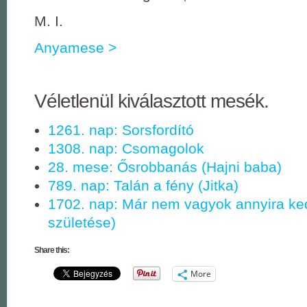
M. I.
Anyamese >
Véletlenül kiválasztott mesék.
1261. nap: Sorsfordító
1308. nap: Csomagolok
28. mese: Ősrobbanás (Hajni baba)
789. nap: Talán a fény (Jitka)
1702. nap: Már nem vagyok annyira ke
születése)
Share this:
More