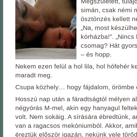
Megszületett, tula
simán, csak némi m
ösztönzés kellett n
„Na, most készülh
kórházba!”. „Nincs 
csomag? Hát gyors
‒ és hopp.
Nekem ezen felül a hol lila, hol hófehér 
maradt meg.
Csupa közhely… hogy fájdalom, örömbe c
Hosszú nap után a fáradtságtól mélyen al
négyórás M-mel, akin egy hanyagul felte
volt. Nem sokáig. A sírására ébredtünk, a
van a ragacsos mekóniumból. Akkor, amik
éreztük először igazán, nekünk vele törőd