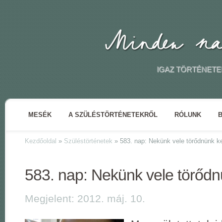
IGAZ TÖRTÉNETE
MESÉK
A SZÜLÉSTÖRTÉNETEKRŐL
RÓLUNK
Kezdőoldal
»
Szüléstörténetek
»
583. nap: Nekünk vele törődnünk ke
583. nap: Nekünk vele törődn
Megjelent: 2012. máj. 10.