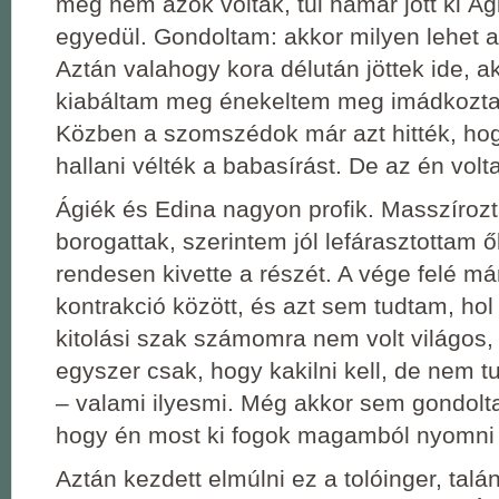
még nem azok voltak, túl hamar jött ki Ág
egyedül. Gondoltam: akkor milyen lehet a
Aztán valahogy kora délután jöttek ide, 
kiabáltam meg énekeltem meg imádkozta
Közben a szomszédok már azt hitték, ho
hallani vélték a babasírást. De az én volt
Ágiék és Edina nagyon profik. Masszíroz
borogattak, szerintem jól lefárasztottam
rendesen kivette a részét. A vége felé má
kontrakció között, és azt sem tudtam, hol
kitolási szak számomra nem volt világos,
egyszer csak, hogy kakilni kell, de nem
‒ valami ilyesmi. Még akkor sem gondolta
hogy én most ki fogok magamból nyomni 
Aztán kezdett elmúlni ez a tolóinger, talán