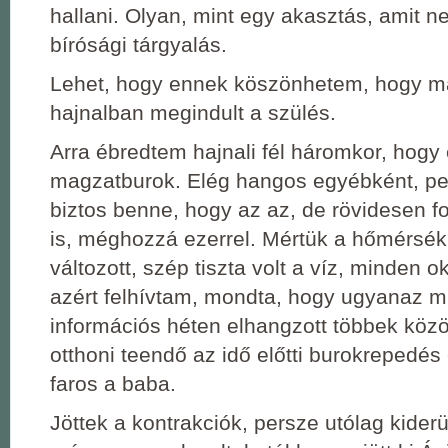
hallani. Olyan, mint egy akasztás, amit 
bírósági tárgyalás.
Lehet, hogy ennek köszönhetem, hogy m
hajnalban megindult a szülés.
Arra ébredtem hajnali fél háromkor, hogy 
magzatburok. Elég hangos egyébként, p
biztos benne, hogy az az, de rövidesen f
is, méghozzá ezerrel. Mértük a hőmérsé
változott, szép tiszta volt a víz, minden o
azért felhívtam, mondta, hogy ugyanaz m
információs héten elhangzott többek közö
otthoni teendő az idő előtti burokrepedés
faros a baba.
Jöttek a kontrakciók, persze utólag kiderü