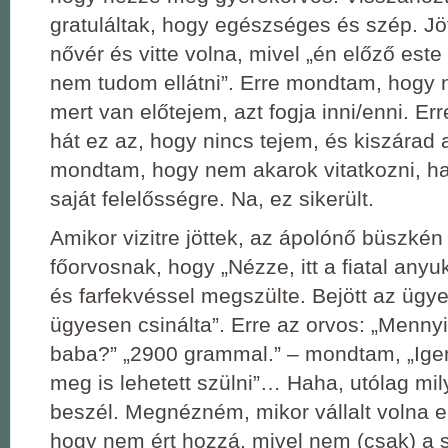
gratuláltak, hogy egészséges és szép. J
nővér és vitte volna, mivel „én előző este
nem tudom ellátni”. Erre mondtam, hogy 
mert van előtejem, azt fogja inni/enni. E
hát ez az, hogy nincs tejem, és kiszárad 
mondtam, hogy nem akarok vitatkozni, h
saját felelősségre. Na, ez sikerült.
Amikor vizitre jöttek, az ápolónő büszkén
főorvosnak, hogy „Nézze, itt a fiatal anyu
és farfekvéssel megszülte. Bejött az ügye
ügyesen csinálta”. Erre az orvos: „Mennyi
baba?” „2900 grammal.” ‒ mondtam, „Igen
meg is lehetett szülni”… Haha, utólag mi
beszél. Megnézném, mikor vállalt volna el, 
hogy nem ért hozzá, mivel nem (csak) a s