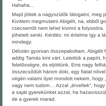
Hahaha…
Majd jöttek a nagyszülők látogatni, meg 
Kivittem megmutatni Abigélt, na, ebből go
csecsemőt nem lehet kivinni a folyosóra.
jöhetett senki. Kérdés: mi értelme így a l
mindegy.
Délután gyorsan összepakoltam, Abigélt f
addig Tamás kint várt. Letettük a papírt, 
felelősségre, és eljöttünk. Erre nagy felh
összecsődült három doki, egy fiatal nővel 
végén valami ilyet mondott nekem, hogy
vagy nem tudom… Azzal „érveltek”, hogy 
a saját gyerekünket azzal, ha hazavisszü
de a gyerek marad.