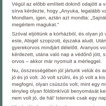
Végül az előbb említett dokinő odajött a 
sírva kérdezte, hogy „Anyuka, legalább va
Mondtam, igen, aztán azt mondta: „Sajná
megértem magukat.”
Szóval eljöttünk a kórházból, és olyan jó v
este, Abigél szopizott, éjszaka aludt. Utá
gyerekorvos mindjárt délelőtt. Aranyos v
kérdezett, utána való nap a védőnő jött, 
orvos ‒ akkor már nyomult a mérleggel.
Nu, összességében jól jártunk velük és 
jó és jó volt. Jó volt szülni, és jó volt a ki
megfogni, olyan csúszós volt, mint egy m
tényleg olyan földönkívüli benyomását kel
nem volt jó, de hál’ Istennek csak egy nap