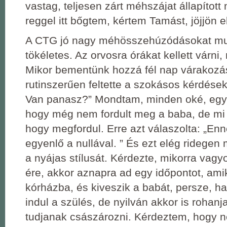
vastag, teljesen zárt méhszájat állapított
reggel itt bőgtem, kértem Tamást, jöjjön 
A CTG jó nagy méhösszehúzódásokat mut
tökéletes. Az orvosra órákat kellett várni,
Mikor bementünk hozzá fél nap várakozá
rutinszerűen feltette a szokásos kérdések
Van panasz?” Mondtam, minden oké, egy
hogy még nem fordult meg a baba, de mi 
hogy megfordul. Erre azt válaszolta: „En
egyenlő a nullával. ” És ezt elég ridegen 
a nyájas stílusát. Kérdezte, mikorra vagyok
ére, akkor aznapra ad egy időpontot, ami
kórházba, és kiveszik a babát, persze, h
indul a szülés, de nyilván akkor is rohanj
tudjanak császározni. Kérdeztem, hogy 