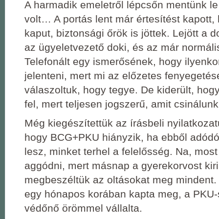
A harmadik emeletről lépcsőn mentünk le
volt… A portás lent már értesítést kapott,
kaput, biztonsági őrök is jöttek. Lejött a 
az ügyeletvezető doki, és az már normáli
Telefonált egy ismerősének, hogy ilyenkor
jelenteni, mert mi az előzetes fenyegetés
válaszoltuk, hogy tegye. De kiderült, hog
fel, mert teljesen jogszerű, amit csinálunk
Még kiegészítettük az írásbeli nyilatkozat
hogy BCG+PKU hiányzik, ha ebből adódó
lesz, minket terhel a felelősség. Na, most
aggódni, mert másnap a gyerekorvost kiri
megbeszéltük az oltásokat meg mindent. 
egy hónapos korában kapta meg, a PKU-s
védőnő örömmel vállalta.