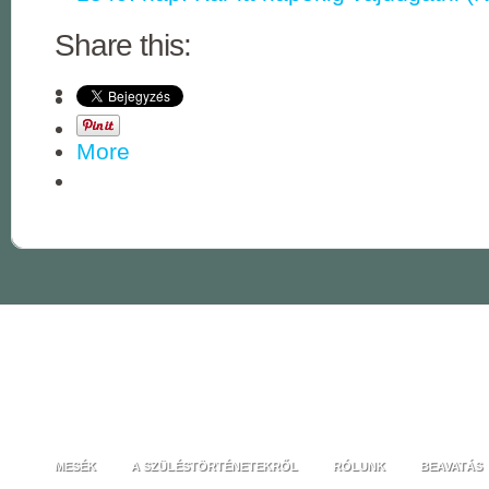
Share this:
More
MESÉK
A SZÜLÉSTÖRTÉNETEKRŐL
RÓLUNK
BEAVATÁS