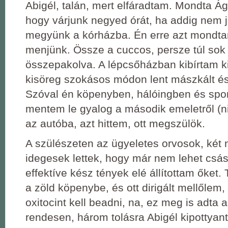
Abigél, talán, mert elfáradtam. Mondta Ág
hogy várjunk negyed órát, ha addig nem j
megyünk a kórházba. Én erre azt mondt
menjünk. Össze a cuccos, persze túl sok
összepakolva. A lépcsőházban kibírtam ki
kisöreg szokásos módon lent mászkált és 
Szóval én köpenyben, hálóingben és spo
mentem le gyalog a második emeletről (nin
az autóba, azt hittem, ott megszülök.
A szülészeten az ügyeletes orvosok, két n
idegesek lettek, hogy már nem lehet csász
effektíve kész tények elé állítottam őket.
a zöld köpenybe, és ott dirigált mellőlem
oxitocint kell beadni, na, ez meg is adta a
rendesen, három tolásra Abigél kipottyant