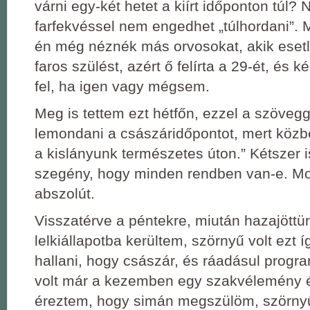
várni egy-két hetet a kiírt időponton túl?
farfekvéssel nem engedhet „túlhordani”.
én még néznék más orvosokat, akik esetl
faros szülést, azért ő felírta a 29-ét, és k
fel, ha igen vagy mégsem.
Meg is tettem ezt hétfőn, ezzel a szöveg
lemondani a császáridőpontot, mert közb
a kislányunk természetes úton.” Kétszer 
szegény, hogy minden rendben van-e. M
abszolút.
Visszatérve a péntekre, miután hazajöttü
lelkiállapotba kerültem, szörnyű volt ezt í
hallani, hogy császár, és ráadásul progr
volt már a kezemben egy szakvélemény 
éreztem, hogy simán megszülöm, szörnyű