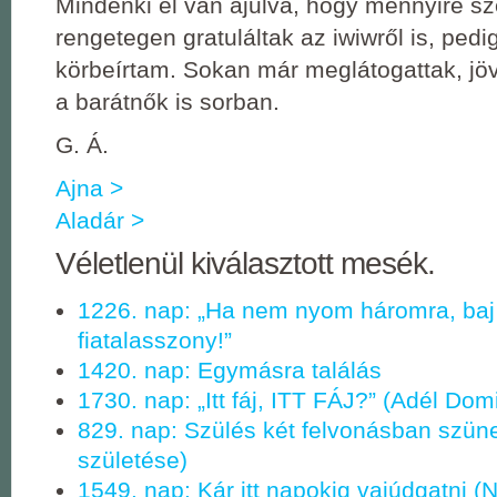
Mindenki el van ájulva, hogy mennyire szé
rengetegen gratuláltak az iwiwről is, pedi
körbeírtam. Sokan már meglátogattak, jö
a barátnők is sorban.
G. Á.
Ajna >
Aladár >
Véletlenül kiválasztott mesék.
1226. nap: „Ha nem nyom háromra, baj 
fiatalasszony!”
1420. nap: Egymásra találás
1730. nap: „Itt fáj, ITT FÁJ?” (Adél Dom
829. nap: Szülés két felvonásban szüne
születése)
1549. nap: Kár itt napokig vajúdgatni (