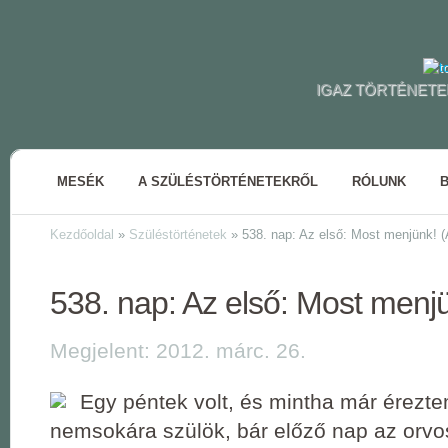
IGAZ TÖRTÉNETE
MESÉK
A SZÜLÉSTÖRTÉNETEKRŐL
RÓLUNK
Kezdőoldal
»
Szüléstörténetek
»
538. nap: Az első: Most menjünk! (
538. nap: Az első: Most menjü
Megjelent: 2012. márc. 26.
Egy péntek volt, és mintha már érezt
nemsokára szülök, bár előző nap az orv