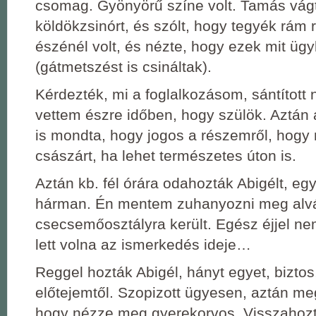
csomag. Gyönyörű színe volt. Tamás vágt
köldökzsinórt, és szólt, hogy tegyék rám
észénél volt, és nézte, hogy ezek mit ügy
(gátmetszést is csináltak).
Kérdezték, mi a foglalkozásom, sántított
vettem észre időben, hogy szülök. Aztán 
is mondta, hogy jogos a részemről, hog
császárt, ha lehet természetes úton is.
Aztán kb. fél órára odahozták Abigélt, egy
hárman. Én mentem zuhanyozni meg alvá
csecsemőosztályra került. Egész éjjel n
lett volna az ismerkedés ideje…
Reggel hozták Abigél, hányt egyet, bizto
előtejemtől. Szopizott ügyesen, aztán megi
hogy nézze meg gyerekorvos. Visszahozt