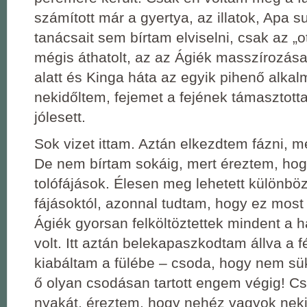
számított már a gyertya, az illatok, Apa s
tanácsait sem bírtam elviselni, csak az „ot
mégis áthatolt, az az Ágiék masszírozása 
alatt és Kinga háta az egyik pihenő alka
nekidőltem, fejemet a fejének támasztot
jólesett.
Sok vizet ittam. Aztán elkezdtem fázni, meg
De nem bírtam sokáig, mert éreztem, hog
tolófájások. Élesen meg lehetett különbözt
fájásoktól, azonnal tudtam, hogy ez most
Ágiék gyorsan felköltöztettek mindent a há
volt. Itt aztán belekapaszkodtam állva a 
kiabáltam a fülébe ‒ csoda, hogy nem sük
ő olyan csodásan tartott engem végig! C
nyakát, éreztem, hogy nehéz vagyok neki,