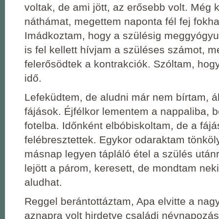
voltak, de ami jött, az erősebb volt. Még 
náthámat, megettem naponta fél fej fokha
Imádkoztam, hogy a szülésig meggyógyu
is fel kellett hívjam a szüléses számot, m
felerősödtek a kontrakciók. Szóltam, hog
idő.
Lefeküdtem, de aludni már nem bírtam, ál
fájások. Éjfélkor lementem a nappaliba, b
fotelba. Időnként elbóbiskoltam, de a fáj
felébresztettek. Egykor odaraktam tönköly
másnap legyen tápláló étel a szülés után
lejött a párom, keresett, de mondtam nek
aludhat.
Reggel berántottáztam, Apa elvitte a nagy
aznapra volt hirdetve családi névnapozás