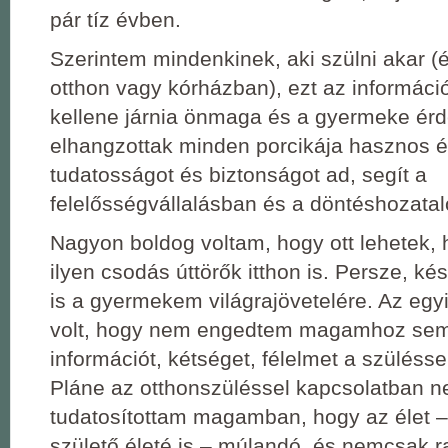
pár tíz évben.
Szerintem mindenkinek, aki szülni akar (
otthon vagy kórházban), ezt az informáci
kellene járnia önmaga és a gyermeke érd
elhangzottak minden porcikája hasznos é
tudatosságot és biztonságot ad, segít a
felelősségvállalásban és a döntéshozata
Nagyon boldog voltam, hogy ott lehetek,
ilyen csodás úttörők itthon is. Persze, 
is a gyermekem világrajövetelére. Az egy
volt, hogy nem engedtem magamhoz sem
információt, kétséget, félelmet a szüléss
Pláne az otthonszüléssel kapcsolatban n
tudatosítottam magamban, hogy az élet ‒
születő életé is ‒ múlandó, és nemcsak ra