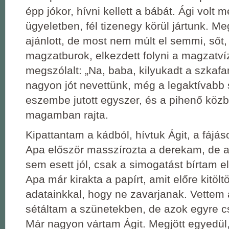
épp jókor, hívni kellett a bábát. Ági volt m
ügyeletben, fél tizenegy körül jártunk. Me
ajánlott, de most nem múlt el semmi, sőt
magzatburok, elkezdett folyni a magzatví
megszólalt: „Na, baba, kilyukadt a szkafa
nagyon jót nevettünk, még a legaktívabb
eszembe jutott egyszer, és a pihenő köz
magamban rajta.
Kipattantam a kádból, hívtuk Ágit, a fájá
Apa először masszírozta a derekam, de 
sem esett jól, csak a simogatást bírtam el
Apa már kirakta a papírt, amit előre kitölt
adatainkkal, hogy ne zavarjanak. Vettem 
sétáltam a szünetekben, de azok egyre cs
Már nagyon vártam Ágit. Megjött egyedül