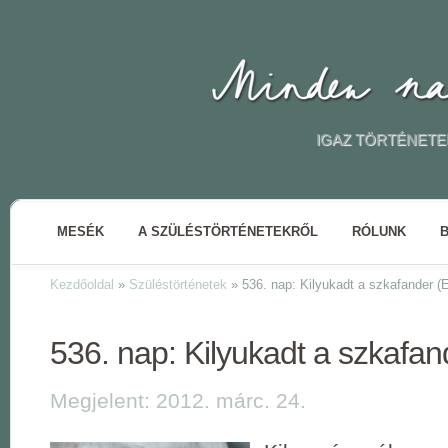
IGAZ TÖRTÉNETE
MESÉK
A SZÜLÉSTÖRTÉNETEKRŐL
RÓLUNK
Kezdőoldal
»
Szüléstörténetek
»
536. nap: Kilyukadt a szkafander (E
536. nap: Kilyukadt a szkafand
Megjelent: 2012. márc. 24.