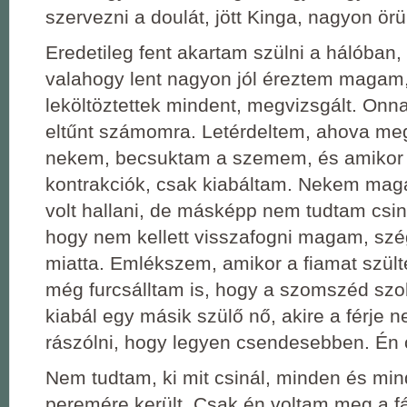
szervezni a doulát, jött Kinga, nagyon örü
Eredetileg fent akartam szülni a hálóban,
valahogy lent nagyon jól éreztem magam
leköltöztettek mindent, megvizsgált. Onna
eltűnt számomra. Letérdeltem, ahova me
nekem, becsuktam a szemem, és amikor j
kontrakciók, csak kiabáltam. Nekem ma
volt hallani, de másképp nem tudtam csiná
hogy nem kellett visszafogni magam, s
miatta. Emlékszem, amikor a fiamat szül
még furcsálltam is, hogy a szomszéd sz
kiabál egy másik szülő nő, akire a férje 
rászólni, hogy legyen csendesebben. Én 
Nem tudtam, ki mit csinál, minden és mi
peremére került. Csak én voltam meg a f