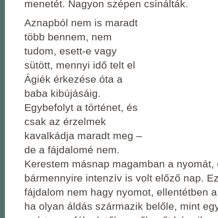
menetét. Nagyon szépen csinálták.
Aznapból nem is maradt
több bennem, nem
tudom, esett-e vagy
sütött, mennyi idő telt el
Ágiék érkezése óta a
baba kibújásáig.
Egybefolyt a történet, és
csak az érzelmek
kavalkádja maradt meg ‒
de a fájdalomé nem.
Kerestem másnap magamban a nyomát, d
bármennyire intenzív is volt előző nap. Ez 
fájdalom nem hagy nyomot, ellentétben a l
ha olyan áldás származik belőle, mint eg