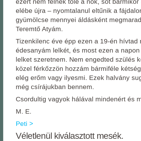
ezért nem félnek tőle a nők, sőt bármikor
elébe újra ‒ nyomtalanul eltűnik a fájdal
gyümölcse mennyei áldásként megmara
Teremtő Atyám.
Tizenkilenc éve épp ezen a 19-én hívta
édesanyám lelkét, és most ezen a napon 
lelket szeretnem. Nem engedted szülés 
közel férkőzzön hozzám bármiféle kétség,
elég erőm vagy ilyesmi. Ezek halvány suga
még csírájukban bennem.
Csordultig vagyok hálával mindenért és m
M. E.
Peti >
Véletlenül kiválasztott mesék.