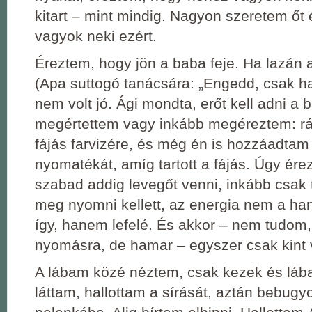
kitart ‒ mint mindig. Nagyon szeretem őt 
vagyok neki ezért.
Éreztem, hogy jön a baba feje. Ha lazán 
(Apa suttogó tanácsára: „Engedd, csak h
nem volt jó. Ági mondta, erőt kell adni a
megértettem vagy inkább megéreztem: r
fájás farvizére, és még én is hozzáadt
nyomatékát, amíg tartott a fájás. Úgy ér
szabad addig levegőt venni, inkább csak 
meg nyomni kellett, az energia nem a ha
így, hanem lefelé. És akkor ‒ nem tudom
nyomásra, de hamar ‒ egyszer csak kint v
A lábam közé néztem, csak kezek és láb
láttam, hallottam a sírását, aztán bebugyo