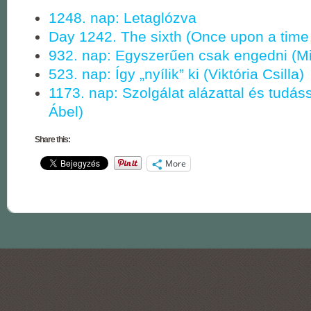
1248. nap: Letaglózva
Day 1242. The sixth (Once upon a tim
932. nap: Egyszerűen csak engedni (Mi
523. nap: Így „nyílik” ki (Viktória Csilla)
1173. nap: Szolgálat alázattal és tudáss
Ábel)
Share this:
More