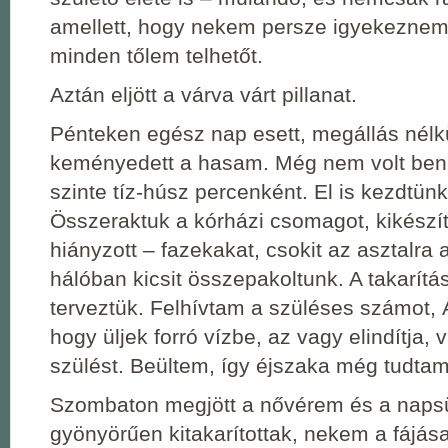
amellett, hogy nekem persze igyekeznem
minden tőlem telhetőt.
Aztán eljött a várva várt pillanat.
Pénteken egész nap esett, megállás nélk
keményedett a hasam. Még nem volt benn
szinte tíz-húsz percenként. El is kezdtünk
Összeraktuk a kórházi csomagot, kikészí
hiányzott ‒ fazekakat, csokit az asztalra 
hálóban kicsit összepakoltunk. A takarítá
terveztük. Felhívtam a szüléses számot, 
hogy üljek forró vízbe, az vagy elindítja, v
szülést. Beültem, így éjszaka még tudtam 
Szombaton megjött a nővérem és a naps
gyönyörűen kitakarítottak, nekem a fájás