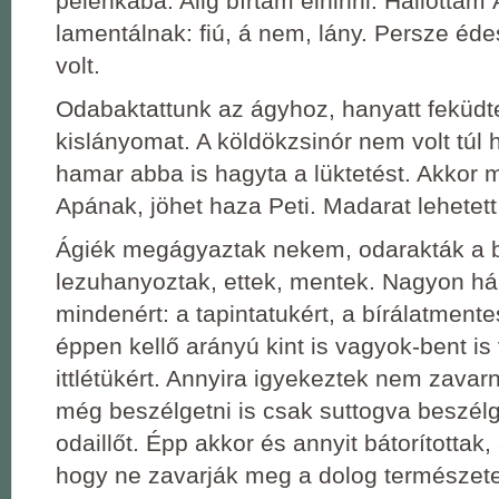
pelenkába. Alig bírtam elhinni. Hallottam
lamentálnak: fiú, á nem, lány. Persze éde
volt.
Odabaktattunk az ágyhoz, hanyatt feküdt
kislányomat. A köldökzsinór nem volt túl 
hamar abba is hagyta a lüktetést. Akkor
Apának, jöhet haza Peti. Madarat lehetett 
Ágiék megágyaztak nekem, odarakták a 
lezuhanyoztak, ettek, mentek. Nagyon há
mindenért: a tapintatukért, a bírálatment
éppen kellő arányú kint is vagyok-bent i
ittlétükért. Annyira igyekeztek nem zava
még beszélgetni is csak suttogva beszélg
odaillőt. Épp akkor és annyit bátorítottak,
hogy ne zavarják meg a dolog természet