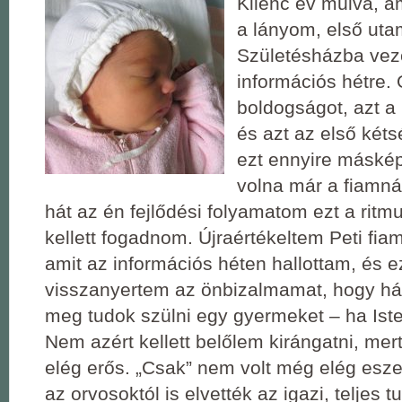
Kilenc év múlva, a
a lányom, első uta
Születésházba veze
információs hétre. 
boldogságot, azt 
és azt az első két
ezt ennyire másképp
volna már a fiamnál
hát az én fejlődési folyamatom ezt a ritmu
kellett fogadnom. Újraértékeltem Peti fiam
amit az információs héten hallottam, és ez
visszanyertem az önbizalmamat, hogy há
meg tudok szülni egy gyermeket ‒ ha Iste
Nem azért kellett belőlem kirángatni, me
elég erős. „Csak” nem volt még elég esze
az orvosoktól is elvették az igazi, teljes t