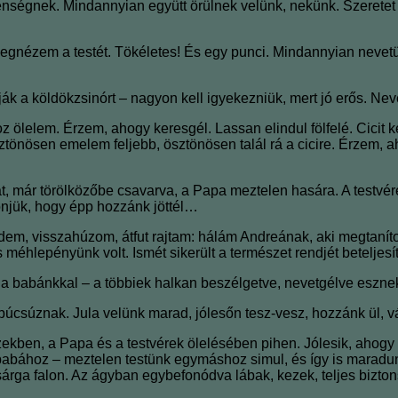
ek. Mindannyian együtt örülnek velünk, nekünk. Szeretet önti e
egnézem a testét. Tökéletes! És egy punci. Mindannyian nevetü
ák a köldökzsinórt ‒ nagyon kell igyekezniük, mert jó erős. Nev
lelem. Érzem, ahogy keresgél. Lassan elindul fölfelé. Cicit ke
Ösztönösen emelem feljebb, ösztönösen talál rá a cicire. Érzem
 már törölközőbe csavarva, a Papa meztelen hasára. A testvérek
njük, hogy épp hozzánk jöttél…
dem, visszahúzom, átfut rajtam: hálám Andreának, aki megtanít
 méhlepényünk volt. Ismét sikerült a természet rendjét beteljesí
a babánkkal ‒ a többiek halkan beszélgetve, nevetgélve esznek. 
úcsúznak. Jula velünk marad, jólesőn tesz-vesz, hozzánk ül, vá
kben, a Papa és a testvérek ölelésében pihen. Jólesik, ahogy a
ához ‒ meztelen testünk egymáshoz simul, és így is maradunk r
sárga falon. Az ágyban egybefonódva lábak, kezek, teljes bizt