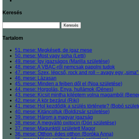
Keresés
Tartalom
51. mese: Megkésett, de igaz mese
50. mese: Most vagy soha (Letti)
49. mese: Így igazságos (Marilla születése)
48. mese: A VBAC-ről nemcsak papolni tudok
47. mese: Szex, lépcső, rock and roll ‒ avagy egy „sima” 
46. mese: Lázasan
45. mese: Minden a fejben dől el (Noa születése)
44. mese: Horgolás, Enya, hullámok (Dénes)
43. mese: Kicsit mintha kiléptem volna magamból (Bened
42. mese: A kör bezárul (Riki)
41. mese: Hol kezdődik a szülés története? (Bobó szül
40. mese: Kitáncoltuk (Boldizsár születése)
39. mese: Három a magyar igazság
38. mese: A megváltó oxitocin (Dóri születése)
37. mese: Magunktól született Magor
36. mese: Otthon, édes otthon (Boróka Anna)