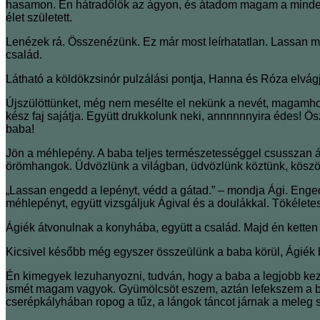
hasamon. Én hátradőlök az ágyon, és átadom magam a mindenségn
élet született.
Lenézek rá. Összenézünk. Ez már most leírhatatlan. Lassan m
család.
Látható a köldökzsinór pulzálási pontja, Hanna és Róza elvágj
Újszülöttünket, még nem mesélte el nekünk a nevét, magamhoz ö
kész faj sajátja. Együtt drukkolunk neki, annnnnnyira édes! 
baba!
Jön a méhlepény. A baba teljes természetességgel csusszan át,
örömhangok. Üdvözlünk a világban, üdvözlünk köztünk, köszö
„Lassan engedd a lepényt, védd a gátad.” ‒ mondja Ági. Enge
méhlepényt, együtt vizsgáljuk Ágival és a doulákkal. Tökéletes
Ágiék átvonulnak a konyhába, együtt a család. Majd én ketten 
Kicsivel később még egyszer összeülünk a baba körül, Ágiék b
Én kimegyek lezuhanyozni, tudván, hogy a baba a legjobb keze
ismét magam vagyok. Gyümölcsöt eszem, aztán lefekszem a bab
cserépkályhában ropog a tűz, a lángok táncot járnak a meleg 