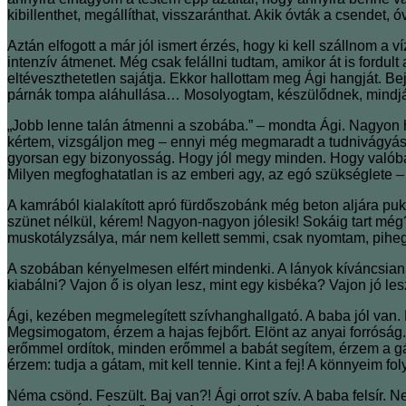
kibillenthet, megállíthat, visszaránthat. Akik óvták a csendet, ó
Aztán elfogott a már jól ismert érzés, hogy ki kell szállnom a v
intenzív átmenet. Még csak felállni tudtam, amikor át is fordu
eltéveszthetetlen sajátja. Ekkor hallottam meg Ági hangját. B
párnák tompa aláhullása… Mosolyogtam, készülődnek, mindjár
„Jobb lenne talán átmenni a szobába.” ‒ mondta Ági. Nagyon h
kértem, vizsgáljon meg ‒ ennyi még megmaradt a tudnivágyásból
gyorsan egy bizonyosság. Hogy jól megy minden. Hogy valóban
Milyen megfoghatatlan is az emberi agy, az egó szükséglete ‒
A kamrából kialakított apró fürdőszobánk még beton aljára puk
szünet nélkül, kérem! Nagyon-nagyon jólesik! Sokáig tart még?
muskotályzsálya, már nem kellett semmi, csak nyomtam, pi
A szobában kényelmesen elfért mindenki. A lányok kíváncsian 
kiabálni? Vajon ő is olyan lesz, mint egy kisbéka? Vajon jó l
Ági, kezében megmelegített szívhanghallgató. A baba jól van. 
Megsimogatom, érzem a hajas fejbőrt. Elönt az anyai forrósá
erőmmel ordítok, minden erőmmel a babát segítem, érzem a gát 
érzem: tudja a gátam, mit kell tennie. Kint a fej! A könnyeim 
Néma csönd. Feszült. Baj van?! Ági orrot szív. A baba felsír. 