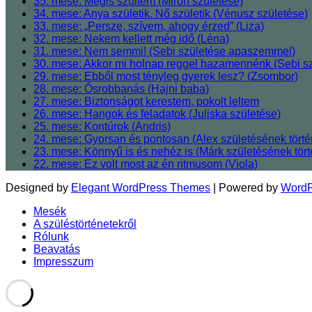
35. mese: Mégis szültem (Miron születése)
34. mese: Anya születik. Nő születik (Vénusz születése)
33. mese: „Persze, szívem, ahogy érzed” (Liza)
32. mese: Nekem kellett még idő (Léna)
31. mese: Nem semmi! (Sebi születése apaszemmel)
30. mese: Akkor mi holnap reggel hazamennénk (Sebi sz
29. mese: Ebből most tényleg gyerek lesz? (Zsombor)
28. mese: Ősrobbanás (Hajni baba)
27. mese: Biztonságot kerestem, pokolt leltem
26. mese: Hangok és feladatok (Juliska születése)
25. mese: Kontúrok (Andris)
24. mese: Gyorsan és pontosan (Alex születésének törté
23. mese: Könnyű is és nehéz is (Márk születésének tört
22. mese: Ez volt most az én ritmusom (Viola)
Designed by
Elegant WordPress Themes
| Powered by
WordP
Mesék
A szüléstörténetekről
Rólunk
Beavatás
Impresszum