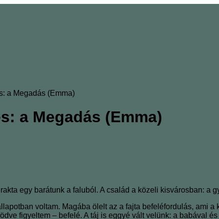
és: a Megadás (Emma)
tés: a Megadás (Emma)
t rakta egy barátunk a faluból. A család a közeli kisvárosban: a
apotban voltam. Magába ölelt az a fajta befeléfordulás, ami a k
dve figyeltem ‒ befelé. A táj is eggyé vált velünk: a babával é