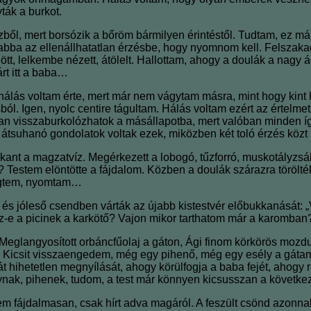
vták a burkot.
ízből, mert borsózik a bőröm bármilyen érintéstől. Tudtam, ez már
lt abba az ellenállhatatlan érzésbe, hogy nyomnom kell. Felszakad
ejött, lelkembe nézett, átölelt. Hallottam, ahogy a doulák a nag
t itt a baba…
álás voltam érte, mert már nem vágytam másra, mint hogy kint 
. Igen, nyolc centire tágultam. Hálás voltam ezért az értelmetl
 visszaburkolózhatok a másállapotba, mert valóban minden így 
 átsuhanó gondolatok voltak ezek, miközben két toló érzés közt
kant a magzatvíz. Megérkezett a lobogó, tűzforró, muskotályzsá
 Testem elöntötte a fájdalom. Közben a doulák szárazra törölté
hegtem, nyomtam…
és jóleső csendben várták az újabb kistestvér előbukkanását: „
esz-e a picinek a karkötő? Vajon mikor tarthatom már a karomban
Meglangyosított orbáncfűolaj a gáton, Ági finom körkörös mozdul
g. Kicsit visszaengedem, még egy pihenő, még egy esély a gáta
hihetetlen megnyílását, ahogy körülfogja a baba fejét, ahogy rá
folynak, pihenek, tudom, a test már könnyen kicsusszan a követke
Nem fájdalmasan, csak hírt adva magáról. A feszült csönd azonna