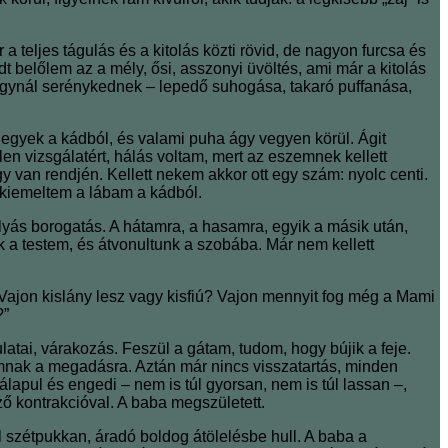
 a teljes tágulás és a kitolás közti rövid, de nagyon furcsa és
t belőlem az a mély, ősi, asszonyi üvöltés, ami már a kitolás
y ágynál serénykednek ‒ lepedő suhogása, takaró puffanása,
legyek a kádból, és valami puha ágy vegyen körül. Ágit
en vizsgálatért, hálás voltam, mert az eszemnek kellett
van rendjén. Kellett nekem akkor ott egy szám: nyolc centi.
 kiemeltem a lábam a kádból.
lyás borogatás. A hátamra, a hasamra, egyik a másik után,
k a testem, és átvonultunk a szobába. Már nem kellett
Vajon kislány lesz vagy kisfiú? Vajon mennyit fog még a Mami
?”
atai, várakozás. Feszül a gátam, tudom, hogy bújik a feje.
mnak a megadásra. Aztán már nincs visszatartás, minden
lapul és engedi ‒ nem is túl gyorsan, nem is túl lassan ‒,
ző kontrakcióval. A baba megszületett.
l szétpukkan, áradó boldog átölelésbe hull. A baba a