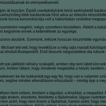
zehúzódásainak és elernyedéseinek.
öjjön át hozzám. Épülő cserépkályhánk körül serénykedő barátunk
valószínűleg több barátunknak hírül adva az érkezés készülődté
falunk furcsa koncentrációja volt a háborítatlan születést megta
zeretném megélni, mégis szeretteim közelében. Átölelt a babáv
ors kegyelme ennek a kettenlétnek az egysége.
os doulánk. Szemünk, lelkünk hosszan köszöntötte egymást. Is
hael tett-vett, hogy levetkőzze a még rajta maradt külvilágot.
al elindult Budapestről. Első lányunk megszületése óta nálunk 
tt sok játékból néhány szakajtót, amiben rég nem látott kincsek
 fűzni. Amikor láttam, hogy mindenki megtalálta a helyét, beült
vesen be-be kukkantott egy-egy fej, hogy van-e valamire szüks
röm, segítve minden ellenállásom ellazulását ‒ mindig épp a meg
lyen bent voltam, éreztem a tágulást, a kinyílást, a megadást.
ta testem, elsodorta, feloldotta a fájdalmakat, lágyan nyitotta
m, nem azért, hogy nem érzem a fájdalmat, hanem azért, hogy m
gyok önmagamban. Hálás voltam, hogy olyan emberek vesznek körü