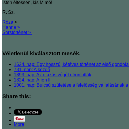
Isten éltessen, kis Mimó!
R. Sz.
Róza
>
Hanna >
Sorstörténet >
Véletlenül kiválasztott mesék.
1624. nap: Egy hosszú, kétéves történet az első gondolat
781. nap: A kezdő
1893. nap: Az utazás végét elrontották
1824. nap: Alien II.
1001. nap: Bulcsú születése a felelősség vállalásának a
Share this:
More