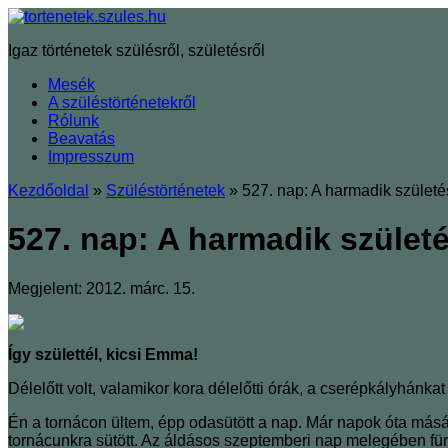
Igaz történetek szülésről, születésről
Mesék
A szüléstörténetekről
Rólunk
Beavatás
Impresszum
Kezdőoldal
»
Szüléstörténetek
»
527. nap: A harmadik szület
527. nap: A harmadik szüle
Megjelent: 2012. márc. 15.
Így születtél, kicsi Emma!
Délelőtt volt, valamikor kora délelőtti órák, a cserépkályhánka
Én a tornácon ültem, épp odasütött a nap. Már napok óta másáll
tornácunkra sütött. Az áldásos szeptemberi nap melegében fürö