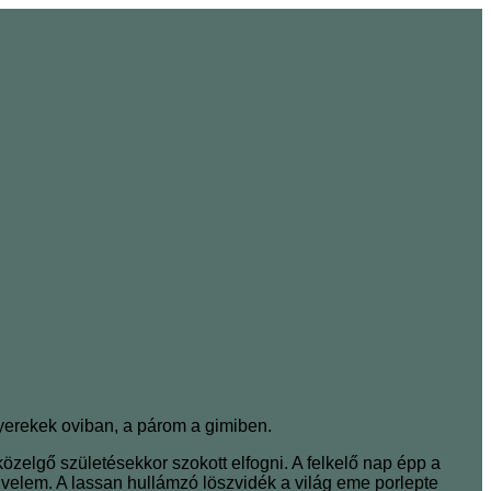
 gyerekek oviban, a párom a gimiben.
özelgő születésekkor szokott elfogni. A felkelő nap épp a
s velem. A lassan hullámzó löszvidék a világ eme porlepte