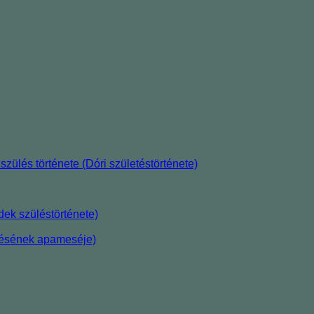
szülés története (Dóri születéstörténete)
ek szüléstörténete)
etésének apameséje)