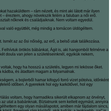
at hazaküldtem ‒ rám nézett, és mint aki látott már ilyen
t ‒ éreztem, ahogy növekszik felém a faluban a női erő.
pasztalt nőknek és családjaiknak. Nem voltam egyedül.
al való együttlét, még mindig a tornácon üldögéltem.
mét az az ősi nőiség, az erő, a belső utak találkozása.
 Felhívtuk örökös bábánkat, Ágit is, aki hangomból felmérve a
két doula van jelen a születéseinknél, egyikük nekem,
 voltak, hogy ha hosszú a születés, legyen mi lekösse őket.
em a kádba, és átadtam magam a folyamatnak.
égem, a bojlerből hamar kifogyó forró vizet pótolva, időnként
felelő időben. A gyerekek hol egy karkötővel, hol egy
 Hálás voltam, hogy harmadikra sikerült elkapnom az örvényt,
m az utat a babánknak. Bíztatnunk sem kellett egymást, annyira
egélhettem egy olyan másállapotot, amiben már fájdalom sincs,
l, figyelnek rám kívülről, akik tudják: a legkisebb „zaj” is