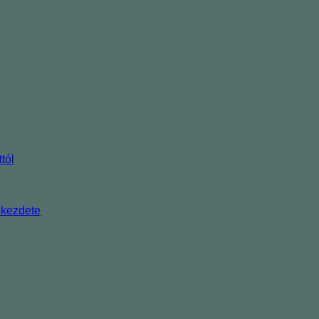
tól
 kezdete