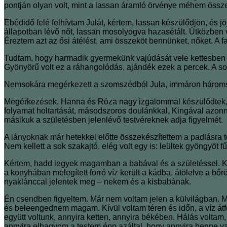
pontján olyan volt, mint a lassan áramló örvénye méhem öss
Ebédidő felé felhívtam Julát, kértem, lassan készülődjön, és j
állapotban lévő nőt, lassan mosolyogva hazasétált. Útközben 
Éreztem azt az ősi átélést, ami összeköt bennünket, nőket. A 
Tudtam, hogy harmadik gyermekünk vajúdását vele kettesben s
Gyönyörű volt ez a ráhangolódás, ajándék ezek a percek. A s
Nemsokára megérkezett a szomszédból Jula, immáron háromszor
Megérkezések. Hanna és Róza nagy izgalommal készülődtek, Mic
folyamat holtartását, másodszoros doulánkkal, Kingával azonn
másikuk a születésben jelenlévő testvéreknek adja figyelmét.
A lányoknak már hetekkel előtte összekészítettem a padlásra te
Nem kellett a sok szakajtó, elég volt egy is: leültek gyöngyöt
Kértem, hadd legyek magamban a babával és a születéssel. Ked
a konyhában melegített forró víz került a kádba, átölelve a bő
nyaklánccal jelentek meg ‒ nekem és a kisbabának.
Én csendben figyeltem. Már nem voltam jelen a külvilágban. Mé
és beleengednem magam. Kívül voltam téren és időn, a víz átfog
együtt voltunk, annyira ketten, annyira békében. Hálás volta
annyira elhagyom a testem épp azáltal, hogy annyira benne va