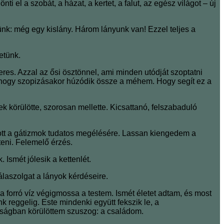
l a szobát, a házat, a kertet, a falut, az egész világot ‒ új
nk: még egy kislány. Három lányunk van! Ezzel teljes a
etünk.
res. Azzal az ősi ösztönnel, ami minden utódját szoptatni
, ahogy szopizásakor húzódik össze a méhem. Hogy segít ez a
 körülötte, szorosan mellette. Kicsattanó, felszabaduló
ott a gátizmok tudatos megélésére. Lassan kiengedem a
teni. Felemelő érzés.
Ismét jólesik a kettenlét.
laszolgat a lányok kérdéseire.
 forró víz végigmossa a testem. Ismét életet adtam, és most
eggelig. Este mindenki együtt fekszik le, a
onságban körülöttem szuszog: a családom.