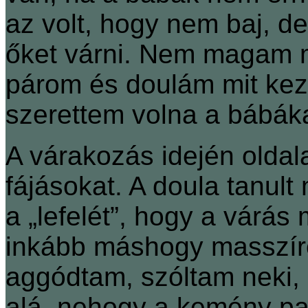
az volt, hogy nem baj, d
őket várni. Nem magam mi
párom és doulám mit kezd
szerettem volna a bábák
A várakozás idején oldal
fájásokat. A doula tanult
a „lefelét”, hogy a várás
inkább máshogy masszír
aggódtam, szóltam neki, 
alá, nehogy a kemény pa