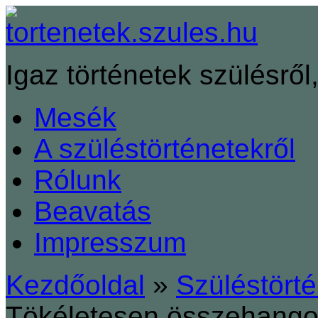
Igaz történetek szülésről,
Mesék
A szüléstörténetekről
Rólunk
Beavatás
Impresszum
Kezdőoldal
»
Szüléstört
Tökéletesen összehangol