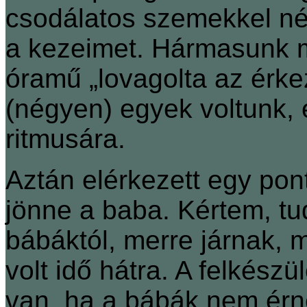
csodálatos szemekkel néz
a kezeimet. Hármasunk m
óramű „lovagolta az érk
(négyen) egyek voltunk, e
ritmusára.
Aztán elérkezett egy pon
jönne a baba. Kértem, tu
bábáktól, merre járnak, m
volt idő hátra. A felkészü
van, ha a bábák nem érn