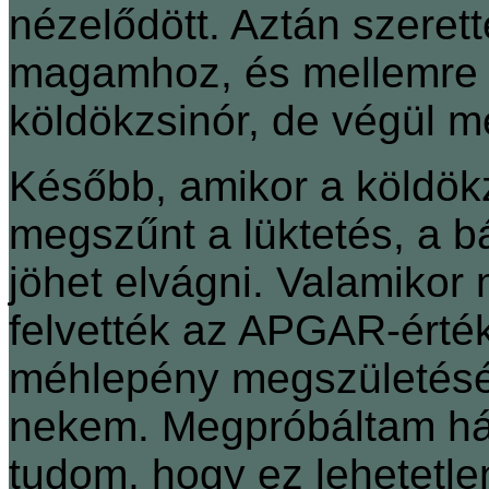
nézelődött. Aztán szeret
magamhoz, és mellemre ve
köldökzsinór, de végül m
Később, amikor a köldök
megszűnt a lüktetés, a 
jöhet elvágni. Valamikor
felvették az APGAR-érték
méhlepény megszületését
nekem. Megpróbáltam há
tudom, hogy ez lehetetlen