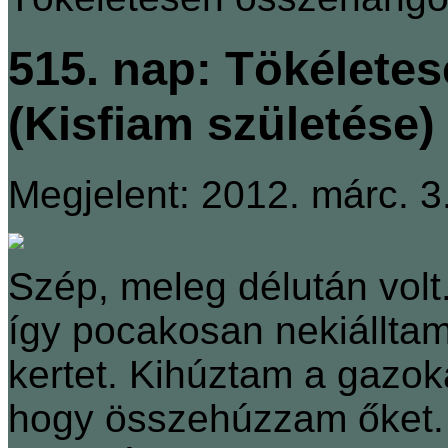
515. nap: Tökélete
(Kisfiam születése)
Megjelent: 2012. márc. 3
Szép, meleg délután vol
így pocakosan nekiálltam a
kertet. Kihúztam a gazok
hogy összehúzzam őket