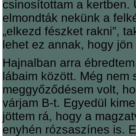
csinosítottam a kertben.
elmondták nekünk a felké
„elkezd fészket rakni”, ta
lehet ez annak, hogy jön 
Hajnalban arra ébredtem
lábaim között. Még nem s
meggyőződésem volt, hogy
várjam B-t. Egyedül kime
jöttem rá, hogy a magzat
enyhén rózsaszínes is. E