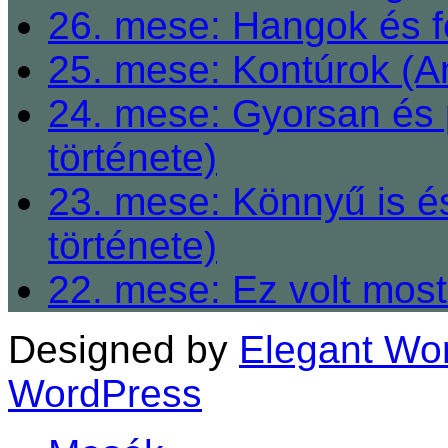
26. mese: Hangok és fe
25. mese: Kontúrok (A
24. mese: Gyorsan és 
története)
23. mese: Könnyű is é
története)
22. mese: Ez volt most
Designed by
Elegant Wo
WordPress