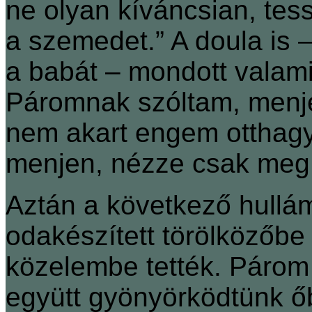
ne olyan kíváncsian, te
a szemedet.” A doula is – 
a babát – mondott valamit
Páromnak szóltam, menje
nem akart engem otthagy
menjen, nézze csak meg
Aztán a következő hullám
odakészített törölközőbe
közelembe tették. Párom m
együtt gyönyörködtünk ő