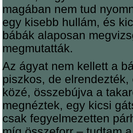
magában nem tud nyomni.
egy kisebb hullám, és ki
bábák alaposan megvizsg
megmutatták.
Az ágyat nem kellett a b
piszkos, de elrendezték,
közé, összebújva a takar
megnéztek, egy kicsi gáts
csak fegyelmezetten pár
míg összeforr – tudtam a