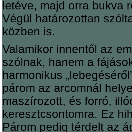
letéve, majd orra bukva 
Végül határozottan szól
közben is.
Valamikor innentől az e
szólnak, hanem a fájáso
harmonikus „lebegéséről
párom az arcomnál helyez
maszírozott, és forró, ill
keresztcsontomra. Ez hih
Párom pedig térdelt az ág