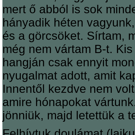
mert ő abból is sok mind
hányadik héten vagyunk,
és a görcsöket. Sírtam, 
még nem vártam B-t. Kis
hangján csak ennyit mond
nyugalmat adott, amit ka
Innentől kezdve nem volt
amire hónapokat vártunk.
jönniük, majd letettük a t
Felhívtuk doulámat (laiku