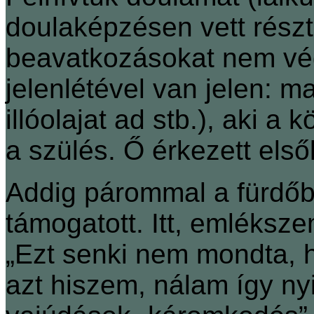
doulaképzésen vett rész
beavatkozásokat nem vé
jelenlétével van jelen: m
illóolajat ad stb.), aki a
a szülés. Ő érkezett első
Addig párommal a fürdőbe
támogatott. Itt, emléksz
„Ezt senki nem mondta, ho
azt hiszem, nálam így ny