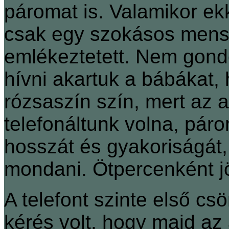
páromat is. Valamikor ek
csak egy szokásos menst
emlékeztetett. Nem gond
hívni akartuk a bábákat, 
rózsaszín szín, mert az a
telefonáltunk volna, pá
hosszát és gyakoriságát,
mondani. Ötpercenként jöt
A telefont szinte első cs
kérés volt, hogy majd az 