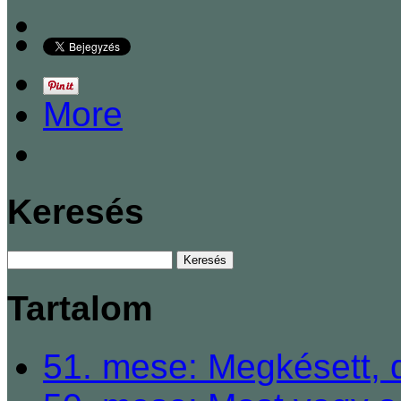
More
Keresés
Tartalom
51. mese: Megkésett, 