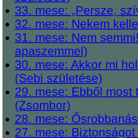
33. mese: „Persze, szí
32. mese: Nekem kelle
31. mese: Nem semmi! 
apaszemmel)
30. mese: Akkor mi h
(Sebi születése)
29. mese: Ebből most 
(Zsombor)
28. mese: Ősrobbanás 
27. mese: Biztonságot 