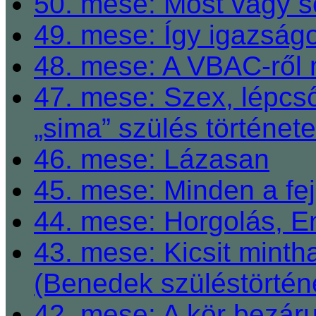
50. mese: Most vagy so
49. mese: Így igazságo
48. mese: A VBAC-ről 
47. mese: Szex, lépcső
„sima” szülés története
46. mese: Lázasan
45. mese: Minden a fej
44. mese: Horgolás, E
43. mese: Kicsit mint
(Benedek szüléstörtén
42. mese: A kör bezárul