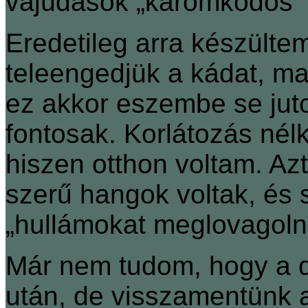
vajúdások „káromkodós”
Eredetileg arra készülte
teleengedjük a kádat, ma
ez akkor eszembe se jut
fontosak. Korlátozás né
hiszen otthon voltam. Az
szerű hangok voltak, és 
„hullámokat meglovagolni
Már nem tudom, hogy a d
után, de visszamentünk 