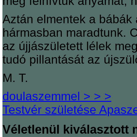
meg felhívtuk anyámat, h
Aztán elmentek a bábák 
hármasban maradtunk. Cs
az újjászületett lélek m
tudó pillantását az újszü
M. T.
doulaszemmel > > >
Testvér születése Apasz
Véletlenül kiválasztott