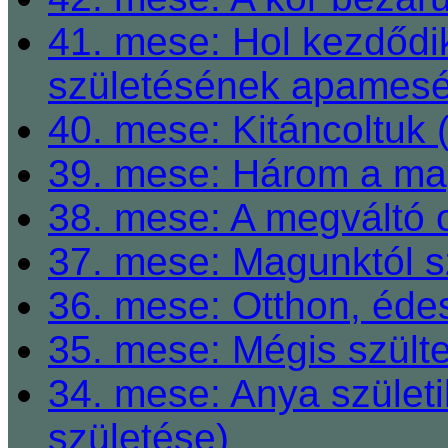
41. mese: Hol kezdődi
születésének apamesé
40. mese: Kitáncoltuk 
39. mese: Három a ma
38. mese: A megváltó o
37. mese: Magunktól s
36. mese: Otthon, éde
35. mese: Mégis szült
34. mese: Anya születi
születése)