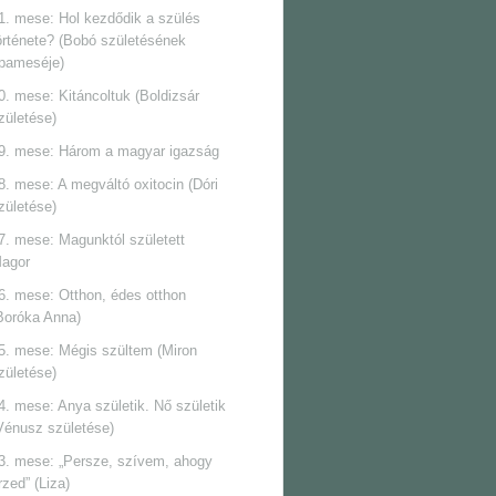
1. mese: Hol kezdődik a szülés
örténete? (Bobó születésének
pameséje)
0. mese: Kitáncoltuk (Boldizsár
zületése)
9. mese: Három a magyar igazság
8. mese: A megváltó oxitocin (Dóri
zületése)
7. mese: Magunktól született
agor
6. mese: Otthon, édes otthon
Boróka Anna)
5. mese: Mégis szültem (Miron
zületése)
4. mese: Anya születik. Nő születik
Vénusz születése)
3. mese: „Persze, szívem, ahogy
rzed” (Liza)