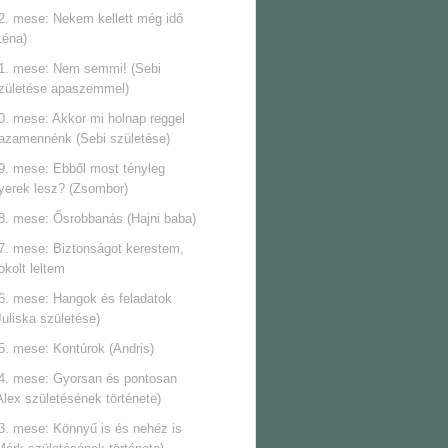
2. mese: Nekem kellett még idő
Léna)
1. mese: Nem semmi! (Sebi
zületése apaszemmel)
0. mese: Akkor mi holnap reggel
azamennénk (Sebi születése)
9. mese: Ebből most tényleg
yerek lesz? (Zsombor)
8. mese: Ősrobbanás (Hajni baba)
7. mese: Biztonságot kerestem,
okolt leltem
6. mese: Hangok és feladatok
Juliska születése)
5. mese: Kontúrok (Andris)
4. mese: Gyorsan és pontosan
Alex születésének története)
3. mese: Könnyű is és nehéz is