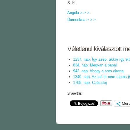
S. K.
Angéla > > >
Domonkos > > >
Véletlenül kiválasztott m
1237. nap: Így szép, akkor így é
834. nap: Megvan a baba!
942. nap: Ahogy a sors akarta
1349. nap: Az idő itt nem fontos
1705. nap: Csúcsfej
Share this:
Mor