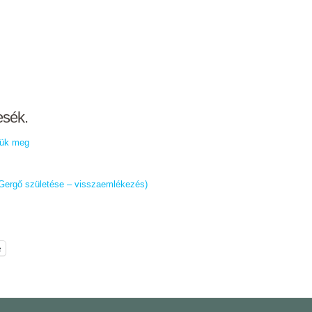
esék.
ltük meg
 (Gergő születése – visszaemlékezés)
e