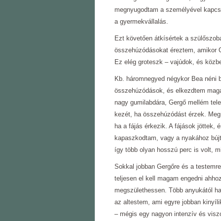
megnyugodtam a személyével kapcsola
a gyermekvállalás.
Ezt követően átkísértek a szülőszobá
összehúzódásokat éreztem, amikor Giz
Ez elég groteszk – vajúdok, és közben
Kb. háromnegyed négykor Bea néni bu
összehúzódások, és elkezdtem magam
nagy gumilabdára, Gergő mellém tel
kezét, ha összehúzódást érzek. Meg
ha a fájás érkezik. A fájások jöttek,
kapaszkodtam, vagy a nyakához bújta
így több olyan hosszú perc is volt, 
Sokkal jobban Gergőre és a testemre
teljesen el kell magam engedni ahho
megszülethessen. Több anyukától hall
az altestem, ami egyre jobban kinyíl
– mégis egy nagyon intenzív és visz