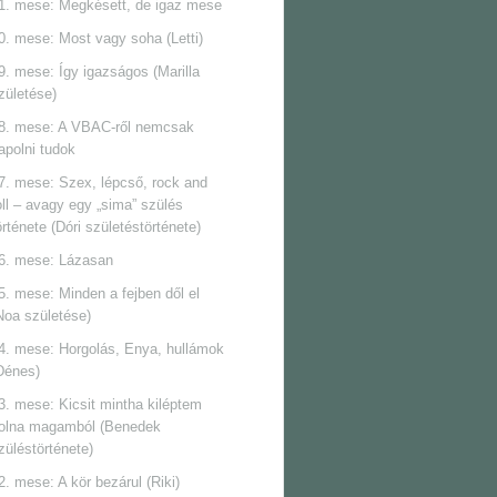
1. mese: Megkésett, de igaz mese
0. mese: Most vagy soha (Letti)
9. mese: Így igazságos (Marilla
zületése)
8. mese: A VBAC-ről nemcsak
apolni tudok
7. mese: Szex, lépcső, rock and
oll ‒ avagy egy „sima” szülés
örténete (Dóri születéstörténete)
6. mese: Lázasan
5. mese: Minden a fejben dől el
Noa születése)
4. mese: Horgolás, Enya, hullámok
Dénes)
3. mese: Kicsit mintha kiléptem
olna magamból (Benedek
züléstörténete)
2. mese: A kör bezárul (Riki)