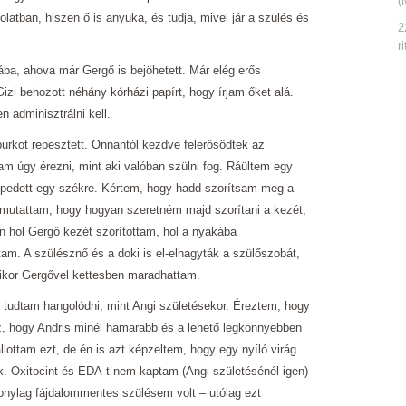
(
tban, hiszen ő is anyuka, és tudja, mivel jár a szülés és
2
r
ba, ahova már Gergő is bejöhetett. Már elég erős
i behozott néhány kórházi papírt, hogy írjam őket alá.
 adminisztrálni kell.
rkot repesztett. Onnantól kezdve felerősödtek az
 úgy érezni, mint aki valóban szülni fog. Ráültem egy
epedett egy székre. Kértem, hogy hadd szorítsam meg a
mutattam, hogy hogyan szeretném majd szorítani a kezét,
 én hol Gergő kezét szorítottam, hol a nyakába
m. A szülésznő és a doki is el-elhagyták a szülőszobát,
mikor Gergővel kettesben maradhattam.
 tudtam hangolódni, mint Angi születésekor. Éreztem, hogy
z, hogy Andris minél hamarabb és a lehető legkönnyebben
ottam ezt, de én is azt képzeltem, hogy egy nyíló virág
ik. Oxitocint és EDA-t nem kaptam (Angi születésénél igen)
onylag fájdalommentes szülésem volt – utólag ezt