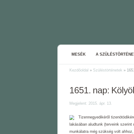
MESÉK
A SZÜLÉSTÖRTÉN
Kezdőoldal
»
Szüléstörténetek
»
1651
1651. nap: Kölyö
Megjelent: 2015. ápr. 13.
Tizennegyedikéről tizenötödikére
lakásában aludtunk (terveink szerint 
munkálatra még szükség volt ahhoz, 