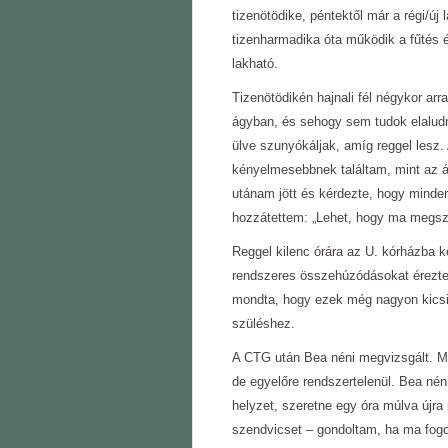
tizenötödike, péntektől már a régi/ú
tizenharmadika óta működik a fűtés 
lakható.
Tizenötödikén hajnali fél négykor a
ágyban, és sehogy sem tudok elaludni
ülve szunyókáljak, amíg reggel lesz.
kényelmesebbnek találtam, mint az 
utánam jött és kérdezte, hogy minde
hozzátettem: „Lehet, hogy ma megsz
Reggel kilenc órára az U. kórházba k
rendszeres összehúzódásokat éreztem,
mondta, hogy ezek még nagyon kicsi
szüléshez.
A CTG után Bea néni megvizsgált. 
de egyelőre rendszertelenül. Bea nén
helyzet, szeretne egy óra múlva újr
szendvicset – gondoltam, ha ma fogo