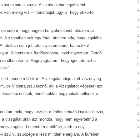
5
j lakásunkban alszunk. A lakásunkban egyébként
5
és van meleg víz – mondhatjuk úgy is, hogy akkortól
4
s
rra ébredtem, hogy nagyon kényelmetlenül fekszem az
4
. A szobában volt egy fotel, átültem oda, hogy legalább
p
 A fotelban sem jött álom a szememre, bár sokkal
4
ágyat. Kimentem a fürdőszobába, lezuhanyoztam. Gergő
r
n rendben van-e. Megnyugtattam, hogy igen, de azt is
t
ülök”.
4
ellett mennem CTG-re. A vizsgálat ideje alatt viszonylag
4
 de Violetta (szülésznő, aki a vizsgálatot végezte) azt
(
 összehúzódások, ennél sokkal nagyobbak kellenek a
4
(
Mondtam neki, hogy kezdek méhösszehúzódásokat érezni,
4
i a vizsgálat után azt mondta, hogy nem egyértelmű a
v
s
a megvizsgálni. Lementem a büfébe, vettem egy
k szülni, szükségem lesz minden energiára. A büfében
4