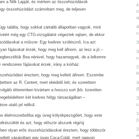
ttam a Nők Lapját, és mértem az összehúzódások
4
 négy összehúzódást számoltam meg, de teljesen
t
a
4
úgy találta, hogy sokkal zártabb állapotban vagyok, mint
s
dvéért még egy CTG-vizsgálatot végeztek rajtam, de ekkor
úzódásokat a műszer. Egy kedves szülésznő, Ica azt
3
yan fájásokat érzek, hogy meg kell állnom, az lesz a jó –
3
egbeszéltük Bea nénivel, hogy hazamegyek, de a lelkemre
s
y rendszeres fájásokat érzek, irány a kórház.
3
M
összehúzódást éreztem, hogy meg kellett állnom. Eszembe
tettem az R. Centert, mert ebédidő lett, és szerettem
3
(
szolgáló étteremben kivártam a hosszú sort (kb. tizenöten
 megebédeltem két kedves hölgy társaságában –
3
s
e utaló jel nélkül.
3
 élelmiszerboltba egy üveg kölyökpezsgőért, hogy este
(
készültét és azt, hogy először alszunk régi/új
3
özben olyan erős összehúzódásokat éreztem, hogy többször
é
mellett vásároltam egy üveg Coca-Colát, mert nagyon