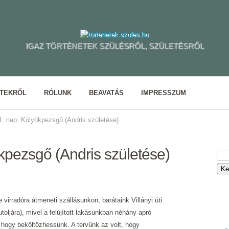
IGAZ TÖRTÉNETEK SZÜLÉSRŐL, SZÜLETÉSRŐL
ETEKRŐL
RÓLUNK
BEAVATÁS
IMPRESSZUM
. nap: Kölyökpezsgő (Andris születése)
kpezsgő (Andris születése)
 virradóra átmeneti szállásunkon, barátaink Villányi úti
utoljára), mivel a felújított lakásunkban néhány apró
hogy beköltözhessünk. A tervünk az volt, hogy