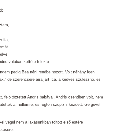
bb
ztem,
olta,
tamát
edve
dris valóban kettőre felezte.
engem pedig Bea néni rendbe hozott. Volt néhány igen
ak,” de szerencsére arra járt Ica, a kedves szülésznő, és
.
, felöltöztetett Andris babával. Andris csendben volt, nem
átették a mellemre, és rögtön szopizni kezdett. Gergővel
el végül nem a lakásunkban töltött első estére
etésére.