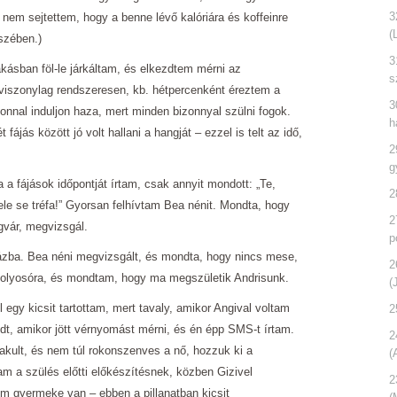
3
em sejtettem, hogy a benne lévő kalóriára és koffeinre
(
szében.)
3
akásban föl-le járkáltam, és elkezdtem mérni az
s
viszonylag rendszeresen, kb. hétpercenként éreztem a
3
onnal induljon haza, mert minden bizonnyal szülni fogok.
h
fájás között jó volt hallani a hangját – ezzel is telt az idő,
2
g
 a fájások időpontját írtam, csak annyit mondott: „Te,
2
le se tréfa!” Gyorsan felhívtam Bea nénit. Mondta, hogy
2
gvár, megvizsgál.
p
zba. Bea néni megvizsgált, és mondta, hogy nincs mese,
2
folyosóra, és mondtam, hogy ma megszületik Andrisunk.
(
l egy kicsit tartottam, mert tavaly, amikor Angival voltam
2
t, amikor jött vérnyomást mérni, és én épp SMS-t írtam.
2
kult, és nem túl rokonszenves a nő, hozzuk ki a
(
m a szülés előtti előkészítésnek, közben Gizivel
2
 gyermeke van – ebben a pillanatban kicsit