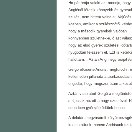
Ha pár órája valaki azt mondja, hogy
Angiénál létezik könnyebb és gyorsa
szülés, nem hittem volna el. Vajúdás
közben, amikor a szülésznőtől kérde
hogy a második gyerekek valóban
könnyebben születnek-e, ő azt válasz
hogy az első gyerek születési időtar
nyugodtan felezzem el. Ezt is kételk
hallottam… Aztán Angi négy óráját An
Gergő elkísérte Andrist megfürödni, 
kellemetlen pillanata a „barkácsolásn
engedte, hogy megszorítsam a kezét
Aztán visszatért Gergő a megfürdetett
sírt, csak nézett a nagy szemével. R
csöndben gyönyörködtünk benne.
A délután megvásárolt kölyökpezsgőv
koccintottunk, hanem Andrisunk szül