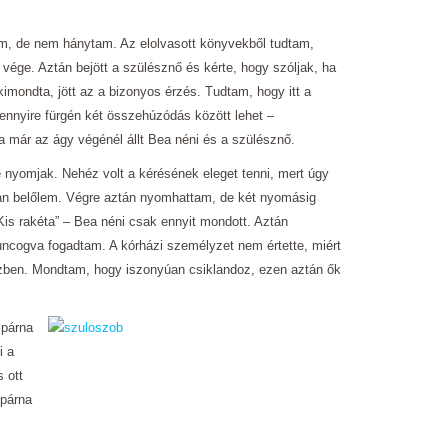
m, de nem hánytam. Az elolvasott könyvekből tudtam,
 vége. Aztán bejött a szülésznő és kérte, hogy szóljak, ha
imondta, jött az a bizonyos érzés. Tudtam, hogy itt a
mennyire fürgén két összehúzódás között lehet –
 már az ágy végénél állt Bea néni és a szülésznő.
 nyomjak. Nehéz volt a kérésének eleget tenni, mert úgy
ban belőlem. Végre aztán nyomhattam, de két nyomásig
„Kis rakéta” – Bea néni csak ennyit mondott. Aztán
uncogva fogadtam. A kórházi személyzet nem értette, miért
ben. Mondtam, hogy iszonyúan csiklandoz, ezen aztán ők
 párna
i a
s ott
 párna