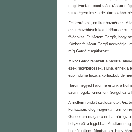
megkívántam ebéd után. (Akkor még n
szükségem lesz a délután további ré
Fél kettő volt, amikor hazaértem. A l
összehúzódások közti időtartamot – 
fájásokat. Felhívtam Gergőt, hogy az
Közben felhívott Gergő nagynénje, két 
míg Gergő megérkezett.
Mikor Gergő ránézett a papírra, ahova
ezek négypercesek. Húha, ennek a fe
épp indulna haza a kórházból, de me
Háromnegyed háromra értünk a kórhá
szülni fogok. Kimentem Gergőhöz a 
A mellém rendelt szülésznőtől, Gizitő
kórházban, elég mogorván rám förmed
Gondoltam magamban, ha már így ala
helyzetből a legjobbat. Átadtam maga
beszélgettem. Megtudtam, hogy három