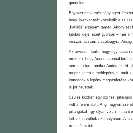
gondolom.
Egyszer csak erős hányingert érezte
hogy ilyenkor már közeledik a szülés
„kakilós” érzésem támad. Ahogy ezt k
kitolás ideje, ezért gyorsan – már a
visszamásztam a szülőágyra. Addigra
Az orvosom kérte, hogy egy kicsit ne
éreztem, hogy Andris azonnal kirob
sem jutottam, amikor Andris felsírt. 
megszületett a méhlepény is, amit k
kuncogok a lepény megszületése köz
is jót nevettek.
Szülés közben egy színes, pillangós
volt a fejem alatt. Angi nagyon szeret
pillangókat, így olyan volt, mintha ő i
lett volna velünk személyesen. A kis
rá emlékeztetett.