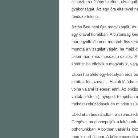
elintéztem néhány telefont, olvasga
gyakoriságát. Az egy óra elteltével
rendszertelenül.
Aztán Bea néni újra megvizsgált, és 
egy órával korábban. A biztonság ke
már egyáltalán nem mutatott összeh
mondta a vizsgálat végén: ha majd ol
akkor már nincs messze a szülés. M
kötötte: ha elfolyik a magzatvíz, vag
Útban hazafelé egy-két olyan erős 
jutottak Ica szavai… Hazafelé útba ej
volna valami ízleteset enni. Az önki
voltak előttem.), nyugodt tempóban
méhösszehúzódások és minden szülésr
Ebéd után beszaladtam a szomszédos
Gergővel megünnepeljük a lakásunk el
otthonunkban. A boltban vásárlás k
meg kellett állnom. A kölyökpezsgő 