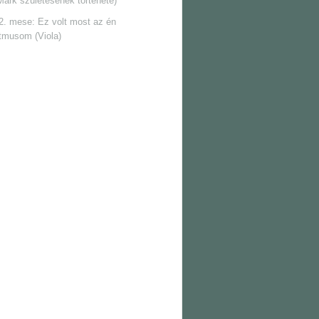
Márk születésének története)
2. mese: Ez volt most az én
itmusom (Viola)