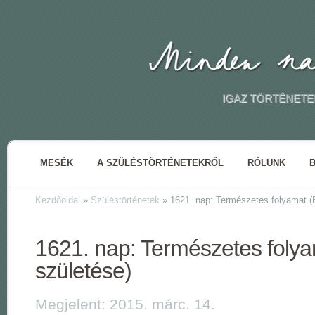
IGAZ TÖRTÉNETE
MESÉK
A SZÜLÉSTÖRTÉNETEKRŐL
RÓLUNK
Kezdőoldal
»
Szüléstörténetek
»
1621. nap: Természetes folyamat (E
1621. nap: Természetes folya
születése)
Megjelent: 2015. márc. 14.