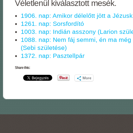
Véletlenül kiválasztott mesék.
1906. nap: Amikor délelőtt jött a Jézus
1261. nap: Sorsfordító
1003. nap: Indián asszony (Larion szül
1088. nap: Nem fáj semmi, én ma még
(Sebi születése)
1372. nap: Pasztellpár
Share this:
More