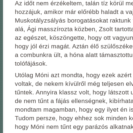
Az időt nem érzékeltem, talán tíz körül m
hozzájuk, amikor már előrébb haladt a va
Muskotályzsályás borogatásokat raktunk 
alá, Ági masszírozta közben, Zsolt tartott
az egészet, köszöngette, hogy ott vagyun
hogy jól érzi magát. Aztán élő szülőszéke
a combunkra ült, a hóna alatt támasztottuk
tolófájások.
Utólag Móni azt mondta, hogy ezek azér
voltak, de nekem kívülről még teljesen el
tűntek. Annyira klassz volt, hogy látszott 
de nem tűnt a fájás ellenségnek, kibírhata
mondtam magamban, hogy egy ilyet én i
Tudom persze, hogy ehhez sok minden kel
hogy Móni nem tűnt egy parázós alkatn