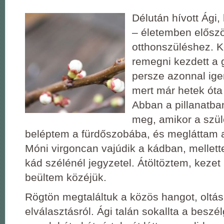
Délután hívott Ági
– életemben előszö
otthonszüléshez. 
remegni kezdett a 
persze azonnal ig
mert már hetek óta
Abban a pillanatb
meg, amikor a szü
beléptem a fürdőszobába, és megláttam a
Móni virgoncan vajúdik a kádban, mellette
kád szélénél jegyzetel. Átöltöztem, keze
beültem közéjük.
Rögtön megtaláltuk a közös hangot, oltásr
elválasztásról. Ági talán sokallta a beszé