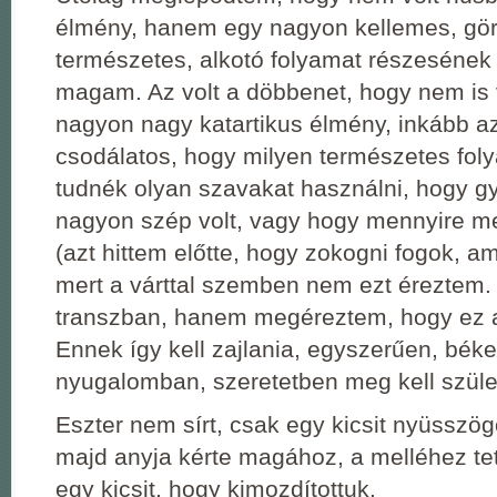
élmény, hanem egy nagyon kellemes, gör
természetes, alkotó folyamat részesének
magam. Az volt a döbbenet, hogy nem is 
nagyon nagy katartikus élmény, inkább a
csodálatos, hogy milyen természetes fol
tudnék olyan szavakat használni, hogy g
nagyon szép volt, vagy hogy mennyire me
(azt hittem előtte, hogy zokogni fogok, ami
mert a várttal szemben nem ezt éreztem
transzban, hanem megéreztem, hogy ez a
Ennek így kell zajlania, egyszerűen, bék
nyugalomban, szeretetben meg kell szüle
Eszter nem sírt, csak egy kicsit nyüsszögö
majd anyja kérte magához, a melléhez tett
egy kicsit, hogy kimozdítottuk.