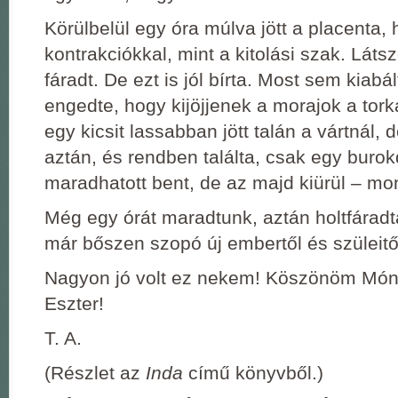
Körülbelül egy óra múlva jött a placenta,
kontrakciókkal, mint a kitolási szak. Láts
fáradt. De ezt is jól bírta. Most sem kiab
engedte, hogy kijöjjenek a morajok a tor
egy kicsit lassabban jött talán a vártnál, 
aztán, és rendben találta, csak egy buro
maradhatott bent, de az majd kiürül – mo
Még egy órát maradtunk, aztán holtfáradta
már bőszen szopó új embertől és szüleitő
Nagyon jó volt ez nekem! Köszönöm Móni,
Eszter!
T. A.
(Részlet az
Inda
című könyvből.)