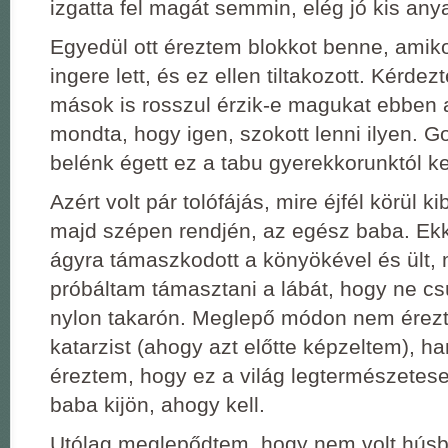
izgatta fel magát semmin, elég jó kis any
Egyedül ott éreztem blokkot benne, amiko
ingere lett, és ez ellen tiltakozott. Kérde
mások is rosszul érzik-e magukat ebben a
mondta, hogy igen, szokott lenni ilyen. G
belénk égett ez a tabu gyerekkorunktól k
Azért volt pár tolófájás, mire éjfél körül ki
majd szépen rendjén, az egész baba. Ek
ágyra támaszkodott a könyökével és ült, 
próbáltam támasztani a lábát, hogy ne cs
nylon takarón. Meglepő módon nem érez
katarzist (ahogy azt előtte képzeltem), 
éreztem, hogy ez a világ legtermészetese
baba kijön, ahogy kell.
Utólag meglepődtem, hogy nem volt hús