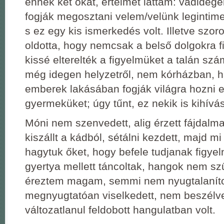
ennek két okát, értelmét láttam: vadide
fogják megosztani velem/velünk legintim
s ez egy kis ismerkedés volt. Illetve szo
oldotta, hogy nemcsak a belső dolgokra f
kissé elterelték a figyelmüket a talán szá
még idegen helyzetről, nem kórházban, 
emberek lakásában fogják világra hozni e
gyermeküket; úgy tűnt, ez nekik is kihívás
Móni nem szenvedett, alig érzett fájdalma
kiszállt a kádból, sétálni kezdett, majd m
hagytuk őket, hogy befele tudjanak figyel
gyertya mellett táncoltak, hangok nem szű
éreztem magam, semmi nem nyugtalanítot
megnyugtatóan viselkedett, nem beszélve
változatlanul feldobott hangulatban volt.