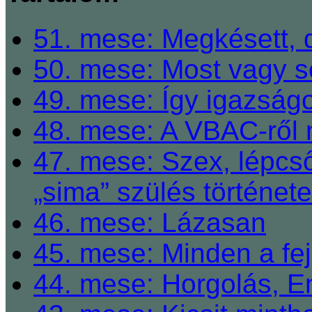
51. mese: Megkésett, 
50. mese: Most vagy so
49. mese: Így igazságo
48. mese: A VBAC-ről 
47. mese: Szex, lépcső
„sima” szülés története
46. mese: Lázasan
45. mese: Minden a fej
44. mese: Horgolás, E