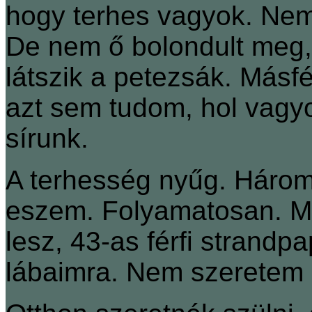
hogy terhes vagyok. Nem
De nem ő bolondult meg
látszik a petezsák. Másfé
azt sem tudom, hol vagy
sírunk.
A terhesség nyűg. Háro
eszem. Folyamatosan. Mi
lesz, 43-as férfi strandp
lábaimra. Nem szeretem 