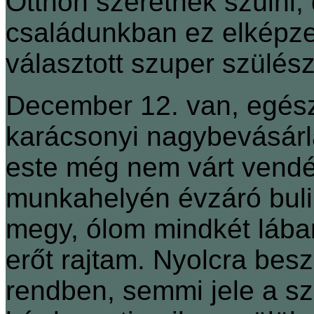
Otthon szeretnék szülni, 
családunkban ez elképze
választott szuper szülés
December 12. van, egész
karácsonyi nagybevásárlá
este még nem várt vendég
munkahelyén évzáró buli
megy, ólom mindkét lába
erőt rajtam. Nyolcra be
rendben, semmi jele a sz