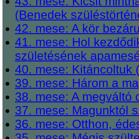
43. mese: Kicsit mint
(Benedek szüléstörtén
42. mese: A kör bezárul
41. mese: Hol kezdődi
születésének apamesé
40. mese: Kitáncoltuk 
39. mese: Három a ma
38. mese: A megváltó o
37. mese: Magunktól s
36. mese: Otthon, éde
35. mese: Mégis szült