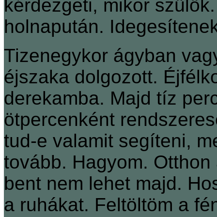
kérdezgeti, mikor szülö
holnapután. Idegesítenek
Tizenegykor ágyban vagyun
éjszaka dolgozott. Éjfélk
derekamba. Majd tíz perc
ötpercenként rendszeres
tud-e valamit segíteni, m
tovább. Hagyom. Otthon 
bent nem lehet majd. H
a ruhákat. Feltöltöm a f