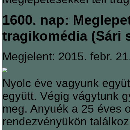
1600. nap: Meglepet
tragikomédia (Sári 
Megjelent: 2015. febr. 21
Nyolc éve vagyunk együtt,
együtt. Végig vágytunk 
meg. Anyuék a 25 éves o
rendezvényükön találkoz