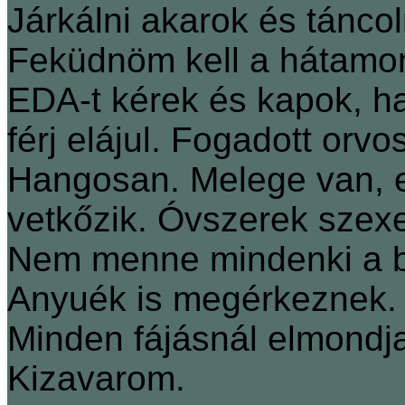
Járkálni akarok és tánco
Feküdnöm kell a hátamon 
EDA-t kérek és kapok, h
férj elájul. Fogadott orvo
Hangosan. Melege van, e
vetkőzik. Óvszerek szexe
Nem menne mindenki a bü
Anyuék is megérkeznek. 
Minden fájásnál elmondja
Kizavarom.