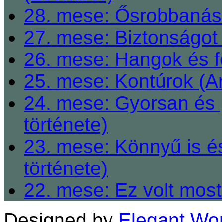
28. mese: Ősrobbanás 
27. mese: Biztonságot 
26. mese: Hangok és fe
25. mese: Kontúrok (A
24. mese: Gyorsan és 
története)
23. mese: Könnyű is é
története)
22. mese: Ez volt most
Designed by
Elegant Wo