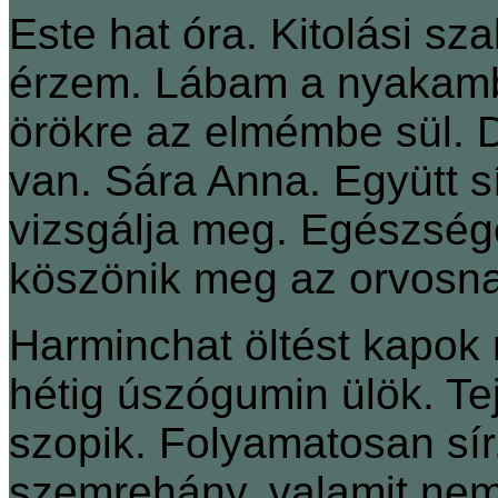
Este hat óra. Kitolási sz
érzem. Lábam a nyakamb
örökre az elmémbe sül. 
van. Sára Anna. Együtt 
vizsgálja meg. Egészség
köszönik meg az orvosna
Harminchat öltést kapok
hétig úszógumin ülök. T
szopik. Folyamatosan sír.
szemrehány, valamit nem 