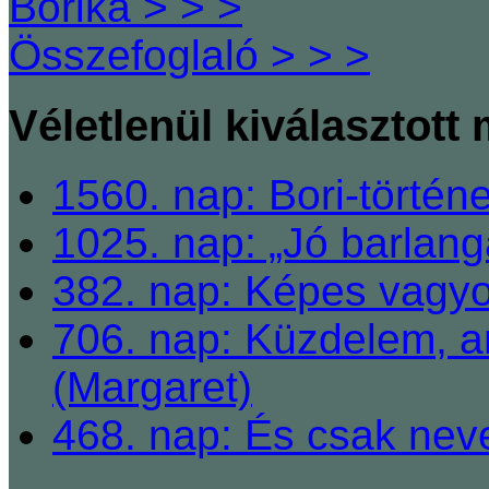
Borika > > >
Összefoglaló > > >
Véletlenül kiválasztott
1560. nap: Bori-történe
1025. nap: „Jó barlangá
382. nap: Képes vagyo
706. nap: Küzdelem, a
(Margaret)
468. nap: És csak nev