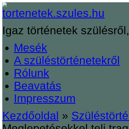
Igaz történetek szülésről,
Mesék
A szüléstörténetekről
Rólunk
Beavatás
Impresszum
Kezdőoldal
»
Szüléstört
Meglepetésekkel teli tra