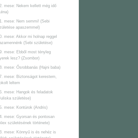
2. mese: Nekem kellett még idő
Léna)
1. mese: Nem semmi! (Sebi
zületése apaszemmel)
0. mese: Akkor mi holnap reggel
azamennénk (Sebi születése)
9. mese: Ebből most tényleg
yerek lesz? (Zsombor)
8. mese: Ősrobbanás (Hajni baba)
7. mese: Biztonságot kerestem,
okolt leltem
6. mese: Hangok és feladatok
Juliska születése)
5. mese: Kontúrok (Andris)
4. mese: Gyorsan és pontosan
Alex születésének története)
3. mese: Könnyű is és nehéz is