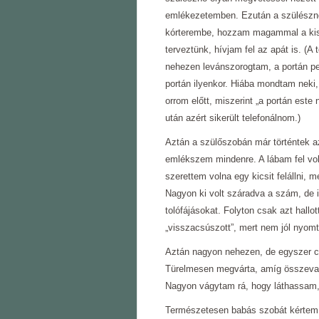
emlékezetemben. Ezután a szülésznő
kórterembe, hozzam magammal a kis
terveztünk, hívjam fel az apát is. (A 
nehezen levánszorogtam, a portán ped
portán ilyenkor. Hiába mondtam neki,
orrom előtt, miszerint „a portán este
után azért sikerült telefonálnom.)
Aztán a szülőszobán már történtek a
emlékszem mindenre. A lábam fel vol
szerettem volna egy kicsit felállni,
Nagyon ki volt száradva a szám, de 
tolófájásokat. Folyton csak azt hallo
„visszacsúszott”, mert nem jól nyomt
Aztán nagyon nehezen, de egyszer cs
Türelmesen megvárta, amíg összevarr
Nagyon vágytam rá, hogy láthassam,
Természetesen babás szobát kértem,