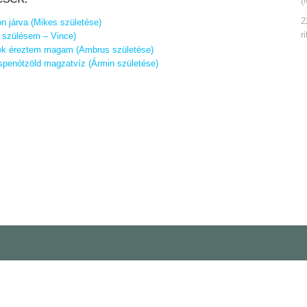
(
2
on járva (Mikes születése)
r
k szülésem ‒ Vince)
nek éreztem magam (Ambrus születése)
penótzöld magzatvíz (Ármin születése)