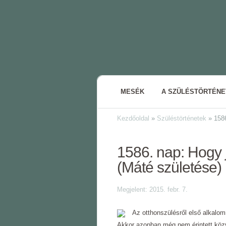
MESÉK
A SZÜLÉSTÖRTÉN
Kezdőoldal
»
Szüléstörténetek
»
1586
1586. nap: Hogy 
(Máté születése)
Megjelent: 2015. febr. 7.
Az otthonszülésről első alkalom
Akkor azonban még nem érintett közve