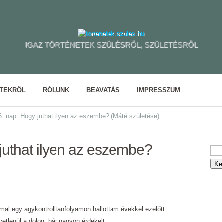
IGAZ TÖRTÉNETEK SZÜLÉSRŐL, SZÜLETÉSRŐL
ETEKRŐL
RÓLUNK
BEAVATÁS
IMPRESSZUM
. nap: Hogy juthat ilyen az eszembe? (Máté születése)
juthat ilyen az eszembe?
mal egy agykontrolltanfolyamon hallottam évekkel ezelőtt.
tlenül a dolog, bár nagyon érdekelt.