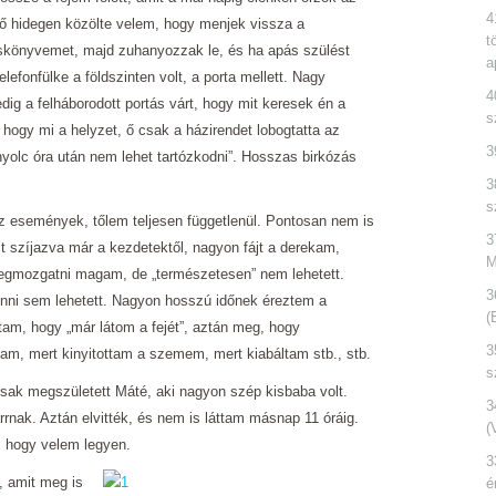
4
 hidegen közölte velem, hogy menjek vissza a
t
könyvemet, majd zuhanyozzak le, és ha apás szülést
a
telefonfülke a földszinten volt, a porta mellett. Nagy
4
ig a felháborodott portás várt, hogy mit keresek én a
s
 hogy mi a helyzet, ő csak a házirendet lobogtatta az
3
 nyolc óra után nem lehet tartózkodni”. Hosszas birkózás
3
s
z események, tőlem teljesen függetlenül. Pontosan nem is
3
t szíjazva már a kezdetektől, nagyon fájt a derekam,
M
 megmozgatni magam, de „természetesen” nem lehetett.
3
inni sem lehetett. Nagyon hosszú időnek éreztem a
(
ttam, hogy „már látom a fejét”, aztán meg, hogy
3
am, mert kinyitottam a szemem, mert kiabáltam stb., stb.
s
ak megszületett Máté, aki nagyon szép kisbaba volt.
3
nak. Aztán elvitték, és nem is láttam másnap 11 óráig.
(
 hogy velem legyen.
3
 amit meg is
é