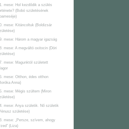
1. mese: Hol kezdődik a szülés
örténete? (Bobó születésének
pameséje)
0. mese: Kitáncoltuk (Boldizsár
zületése)
9. mese: Három a magyar igazság
8. mese: A megváltó oxitocin (Dóri
zületése)
7. mese: Magunktól született
agor
6. mese: Otthon, édes otthon
Boróka Anna)
5. mese: Mégis szültem (Miron
zületése)
4. mese: Anya születik. Nő születik
Vénusz születése)
3. mese: „Persze, szívem, ahogy
rzed” (Liza)