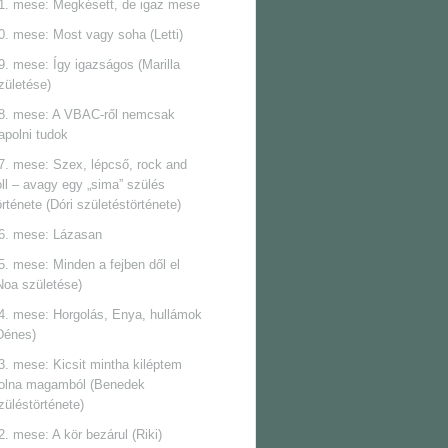
1. mese: Megkésett, de igaz mese
0. mese: Most vagy soha (Letti)
9. mese: Így igazságos (Marilla
zületése)
8. mese: A VBAC-ről nemcsak
apolni tudok
7. mese: Szex, lépcső, rock and
oll ‒ avagy egy „sima” szülés
örténete (Dóri születéstörténete)
6. mese: Lázasan
5. mese: Minden a fejben dől el
Noa születése)
4. mese: Horgolás, Enya, hullámok
Dénes)
3. mese: Kicsit mintha kiléptem
olna magamból (Benedek
züléstörténete)
2. mese: A kör bezárul (Riki)