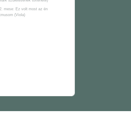
Márk születésének története)
2. mese: Ez volt most az én
itmusom (Viola)