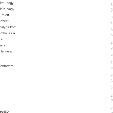
ket, hogy
3
űrűn, vagy
(
, miért
3
tőzést
s
gályos kórt
3
remből és a
h
 a
2
ha a
g
 lenne a
2
2
 döntöttem
p
2
(
2
2
(
2
esék.