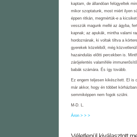
kaptam, de állandóan felügyeltek min
mikor szoptatunk, most miért ilyen s
éppen ritkán, megmértük-e a kicsiket
vesszük magunk mellé az ágyba, fer
kapnak; az apukák, mintha valami ra
hordoznának, ki voltak tiltva a kórte
gyerekek közeléből, még közvetlenül
hazaindulás előtti percekben is. Mint
zárójelentés valamiféle immunerősítő
babák számára. És így tovább.
Ez engem teljesen kikészített. El is
már akkor, hogy én többet kórházban
semmiképpen nem fogok szülni.
M-D. L.
Áron > > >
Véletlenül kiválasztott m