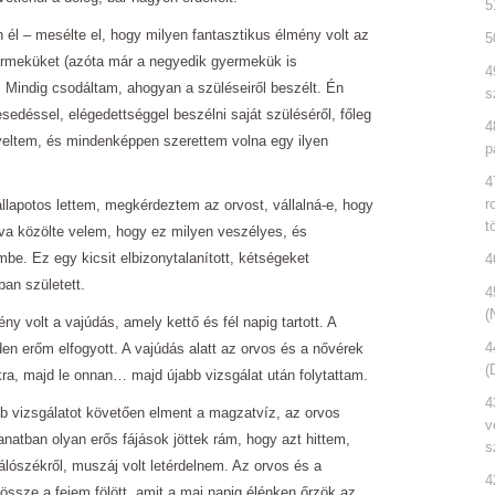
5
 él – mesélte el, hogy milyen fantasztikus élmény volt az
5
rmeküket (azóta már a negyedik gyermekük is
4
 Mindig csodáltam, ahogyan a szüléseiről beszélt. Én
s
edéssel, elégedettséggel beszélni saját szüléséről, főleg
4
yeltem, és mindenképpen szerettem volna egy ilyen
p
4
r
lapotos lettem, megkérdeztem az orvost, vállalná-e, hogy
t
odva közölte velem, hogy ez milyen veszélyes, és
mbe. Ez egy kicsit elbizonytalanított, kétségeket
4
ban született.
4
(
ny volt a vajúdás, amely kettő és fél napig tartott. A
4
 erőm elfogyott. A vajúdás alatt az orvos és a nővérek
(
ra, majd le onnan… majd újabb vizsgálat után folytattam.
4
bb vizsgálatot követően elment a magzatvíz, az orvos
v
lanatban olyan erős fájások jöttek rám, hogy azt hittem,
s
lószékről, muszáj volt letérdelnem. Az orvos és a
4
ssze a fejem fölött, amit a mai napig élénken őrzök az