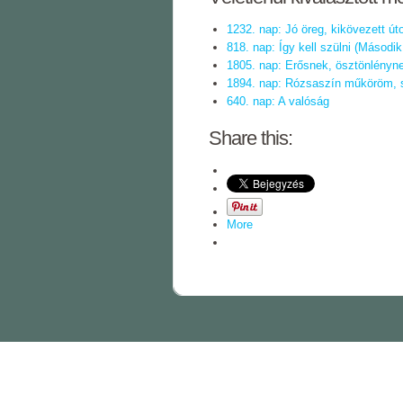
1232. nap: Jó öreg, kikövezett út
818. nap: Így kell szülni (Másodi
1805. nap: Erősnek, ösztönlény
1894. nap: Rózsaszín műköröm, s
640. nap: A valóság
Share this:
More