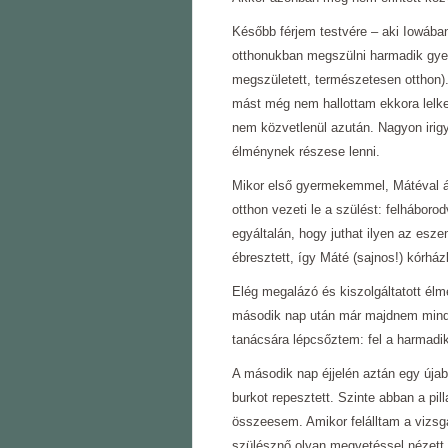
Később férjem testvére – aki Iowában
otthonukban megszülni harmadik gye
megszületett, természetesen otthon).
mást még nem hallottam ekkora lelkes
nem közvetlenül azután. Nagyon irig
élménynek részese lenni.
Mikor első gyermekemmel, Mátéval ál
otthon vezeti le a szülést: felhábor
egyáltalán, hogy juthat ilyen az esze
ébresztett, így Máté (sajnos!) kórház
Elég megalázó és kiszolgáltatott élmé
második nap után már majdnem minden
tanácsára lépcsőztem: fel a harmadik
A második nap éjjelén aztán egy úja
burkot repesztett. Szinte abban a pil
összeesem. Amikor felálltam a vizsgá
szülésznő olyan megvetéssel nézett ö