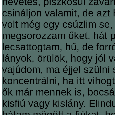
nevetés, piszkosul zava
csináljon valamit, de azt 
volt még egy csúzlim se,
megsorozzam őket, hát 
lecsattogtam, hű, de forr
lányok, örülök, hogy jól
vajúdom, ma éjjel szülni
koncentrálni, ha itt vihog
ők már mennek is, bocsán
kisfiú vagy kislány. Elin
hátam mögött a fiúkat, ho