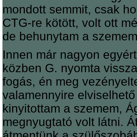
mondott semmit, csak ho
CTG-re kötött, volt ott m
de behunytam a szemem, 
Innen már nagyon egyérte
közben G. nyomta vissza
fogás, én meg vezényelt
valamennyire elviselhető
kinyitottam a szemem, Ág
megnyugtató volt látni. Át
átmentünk a szülőszobáb