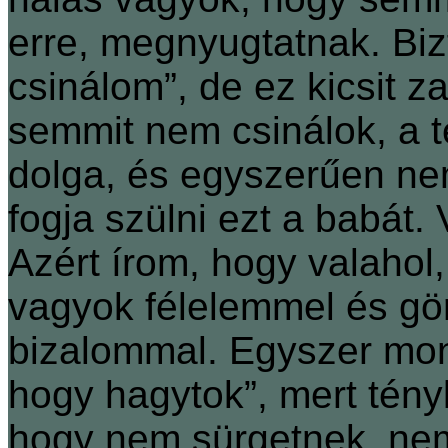
erre, megnyugtatnak. Biz
csinálom”, de ez kicsit z
semmit nem csinálok, a 
dolga, és egyszerűen n
fogja szülni ezt a babát.
Azért írom, hogy valahol
vagyok félelemmel és gö
bizalommal. Egyszer mon
hogy hagytok”, mert tény
hogy nem sürgetnek, ne