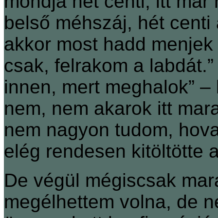
mondja hét centi, itt már
belső méhszáj, hét centi 
akkor most hadd menjek l
csak, felrakom a labdát.
innen, mert meghalok” – 
nem, nem akarok itt mara
nem nagyon tudom, hova
elég rendesen kitöltötte 
De végül mégiscsak mara
megélhettem volna, de ne