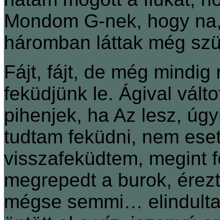
Mondom G-nek, hogy na, 
háromban láttak még szü
Fájt, fájt, de még mindi
feküdjünk le. Ágival válto
pihenjek, ha Az lesz, ú
tudtam feküdni, nem esett 
visszafeküdtem, megint f
megrepedt a burok, érez
mégse semmi… elindultam