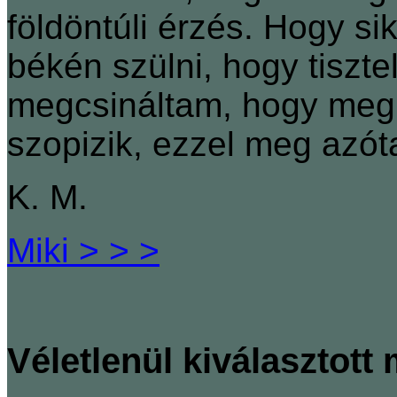
földöntúli érzés. Hogy si
békén szülni, hogy tisztel
megcsináltam, hogy megk
szopizik, ezzel meg azóta
K. M.
Miki > > >
Véletlenül kiválasztott