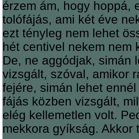
érzem ám, hogy hoppá, e
tolófájás, ami két éve ne
ezt tényleg nem lehet ö
hét centivel nekem nem k
De, ne aggódjak, simán l
vizsgált, szóval, amikor
fejére, simán lehet ennél
fájás közben vizsgált, mily
elég kellemetlen volt. Pe
mekkora gyíkság. Akkor t