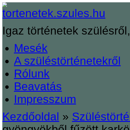
Igaz történetek szülésről,
Mesék
A szüléstörténetekről
Rólunk
Beavatás
Impresszum
Kezdőoldal
»
Szüléstört
gyöngyökből fűzött karkö