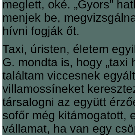
meglett, oké. „Gyors” hat
menjek be, megvizsgálnak
hívni fogják őt.
Taxi, úristen, életem eg
G. mondta is, hogy „taxi
találtam viccesnek egyál
villamossíneket kereszte
társalogni az együtt érző
sofőr még kitámogatott, e
vállamat, ha van egy csö