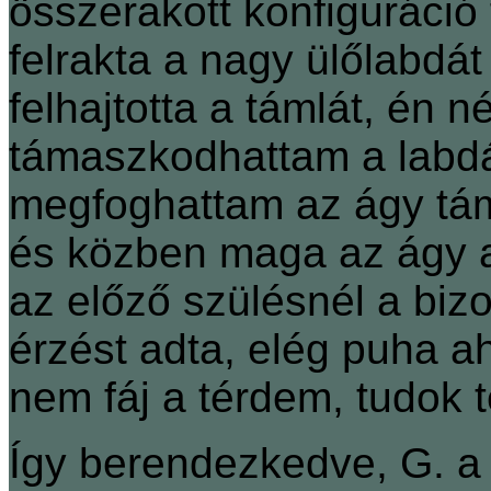
összerakott konfiguráció
felrakta a nagy ülőlabdát
felhajtotta a támlát, én 
támaszkodhattam a labdá
megfoghattam az ágy táml
és közben maga az ágy 
az előző szülésnél a biz
érzést adta, elég puha a
nem fáj a térdem, tudok t
Így berendezkedve, G. a