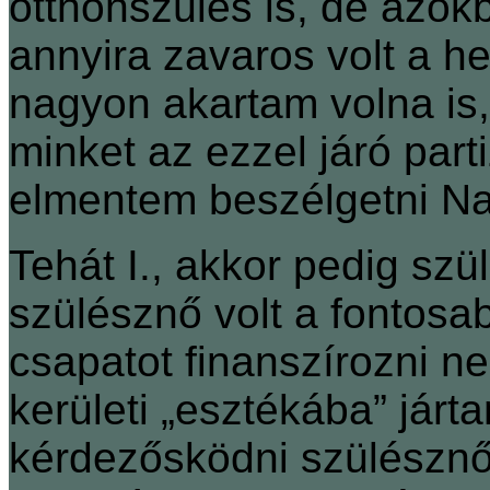
otthonszülés is, de azo
annyira zavaros volt a h
nagyon akartam volna is, 
minket az ezzel járó par
elmentem beszélgetni Na
Tehát I., akkor pedig szül
szülésznő volt a fontosa
csapatot finanszírozni ne
kerületi „esztékába” jár
kérdezősködni szülésznő