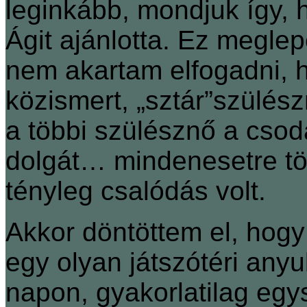
leginkább, mondjuk így, h
Ágit ajánlotta. Ez meglep
nem akartam elfogadni, 
közismert, „sztár”szülé
a többi szülésznő a csodá
dolgát… mindenesetre tö
tényleg csalódás volt.
Akkor döntöttem el, hogy
egy olyan játszótéri anyuk
napon, gyakorlatilag eg