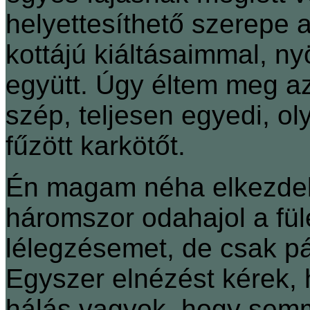
helyettesíthető szerepe 
kottájú kiáltásaimmal, 
együtt. Úgy éltem meg a
szép, teljesen egyedi, ol
fűzött karkötőt.
Én magam néha elkezdek 
háromszor odahajol a fül
lélegzésemet, de csak pár
Egyszer elnézést kérek, 
hálás vagyok, hogy sem