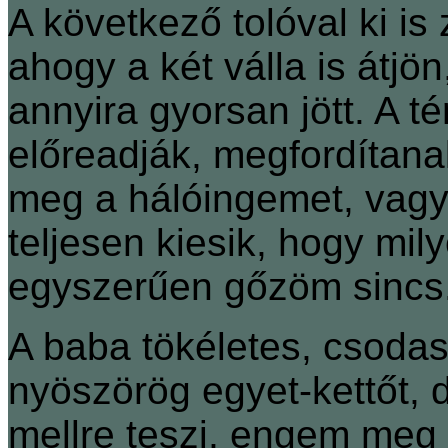
A következő tolóval ki is
ahogy a két válla is átjön,
annyira gyorsan jött. A t
előreadják, megfordítan
meg a hálóingemet, vagy
teljesen kiesik, hogy mil
egyszerűen gőzöm sincs
A baba tökéletes, csodas
nyöszörög egyet-kettőt, 
mellre teszi, engem meg e