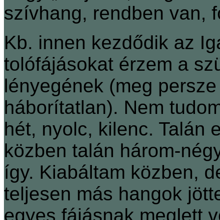
szívhang, rendben van, f
Kb. innen kezdődik az Ig
tolófájásokat érzem a sz
lényegének (meg persze i
háborítatlan). Nem tudom
hét, nyolc, kilenc. Talán 
közben talán három-négy
így. Kiabáltam közben, 
teljesen más hangok jött
egyes fájásnak meglett 