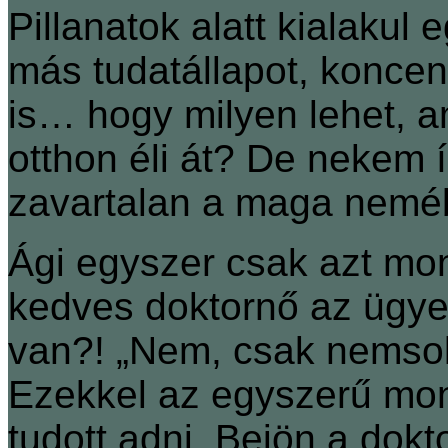
Pillanatok alatt kialakul 
más tudatállapot, koncen
is… hogy milyen lehet, 
otthon éli át? De nekem í
zavartalan a maga nemé
Ági egyszer csak azt mo
kedves doktornő az ügyele
van?! „Nem, csak nemso
Ezekkel az egyszerű mon
tudott adni. Bejön a dokt