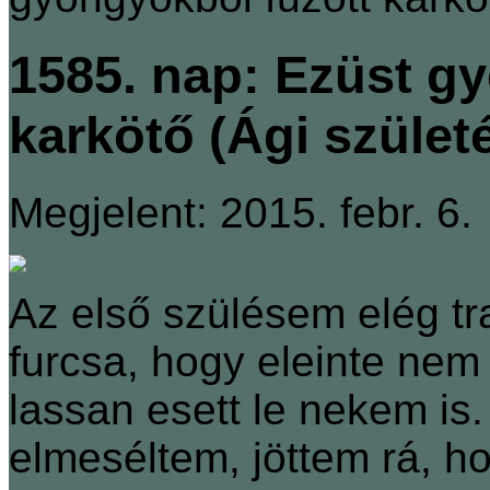
1585. nap: Ezüst g
karkötő (Ági szület
Megjelent: 2015. febr. 6.
Az első szülésem elég tra
furcsa, hogy eleinte nem
lassan esett le nekem is
elmeséltem, jöttem rá, h