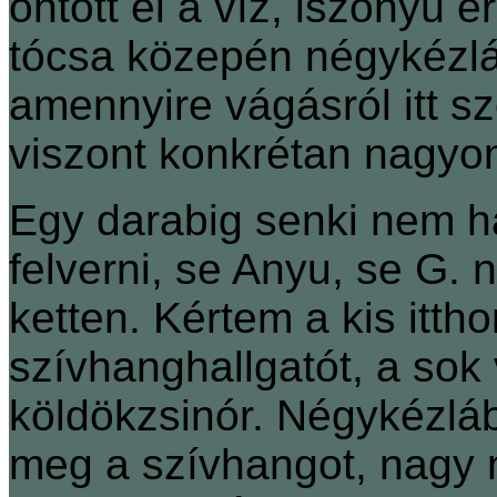
öntött el a víz, iszonyú 
tócsa közepén négykézl
amennyire vágásról itt sz
viszont konkrétan nagyon 
Egy darabig senki nem ha
felverni, se Anyu, se G. 
ketten. Kértem a kis itth
szívhanghallgatót, a sok 
köldökzsinór. Négykézláb
meg a szívhangot, nagy 