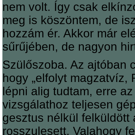
nem volt. Így csak elkín
meg is köszöntem, de is
hozzám ér. Akkor már el
sűrűjében, de nagyon hirt
Szülőszoba. Az ajtóban c
hogy „elfolyt magzatvíz, 
lépni alig tudtam, erre a
vizsgálathoz teljesen gé
gesztus nélkül felküldött
rosszulesett. Valahogy 