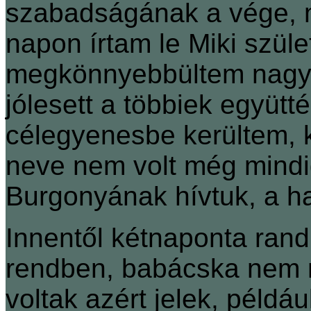
szabadságának a vége, m
napon írtam le Miki szüle
megkönnyebbültem nagyo
jólesett a többiek együtt
célegyenesbe kerültem,
neve nem volt még mindi
Burgonyának hívtuk, a ha
Innentől kétnaponta rand
rendben, babácska nem n
voltak azért jelek, példá