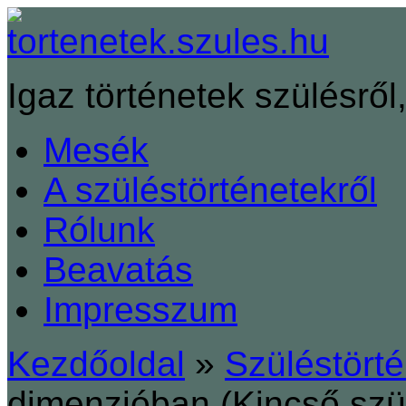
Igaz történetek szülésről,
Mesék
A szüléstörténetekről
Rólunk
Beavatás
Impresszum
Kezdőoldal
»
Szüléstört
dimenzióban (Kincső szü