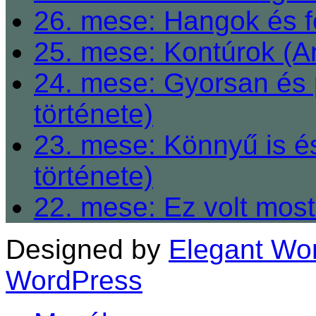
26. mese: Hangok és fe
25. mese: Kontúrok (A
24. mese: Gyorsan és 
története)
23. mese: Könnyű is é
története)
22. mese: Ez volt most
Designed by
Elegant Wo
WordPress