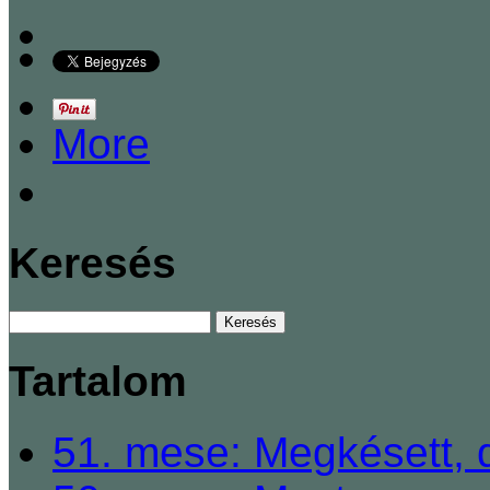
More
Keresés
Tartalom
51. mese: Megkésett, 