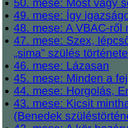
50. mese: Most vagy so
49. mese: Így igazságo
48. mese: A VBAC-ről 
47. mese: Szex, lépcső
„sima” szülés története
46. mese: Lázasan
45. mese: Minden a fej
44. mese: Horgolás, E
43. mese: Kicsit mint
(Benedek szüléstörtén