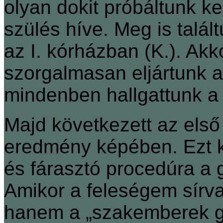
olyan dokit próbáltunk ke
szülés híve. Meg is talál
az I. kórházban (K.). Akk
szorgalmasan eljártunk 
mindenben hallgattunk a
Majd következett az els
eredmény képében. Ezt k
és fárasztó procedúra a g
Amikor a feleségem sírva
hanem a „szakemberek g