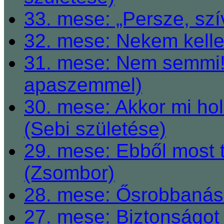
33. mese: „Persze, szí
32. mese: Nekem kelle
31. mese: Nem semmi! 
apaszemmel)
30. mese: Akkor mi h
(Sebi születése)
29. mese: Ebből most 
(Zsombor)
28. mese: Ősrobbanás 
27. mese: Biztonságot 