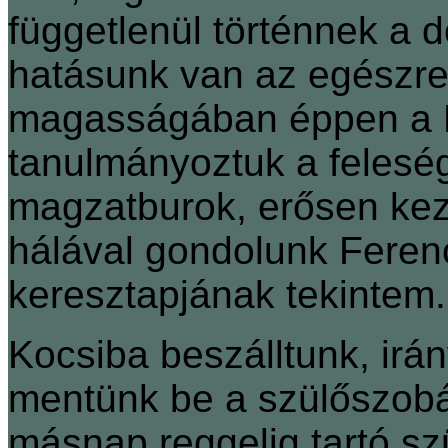
függetlenül történnek a 
hatásunk van az egészre
magasságában éppen a H
tanulmányoztuk a feles
magzatburok, erősen kezd
hálával gondolunk Ferenc
keresztapjának tekintem.
Kocsiba beszálltunk, irá
mentünk be a szülőszobá
másnap reggelig tartó sz