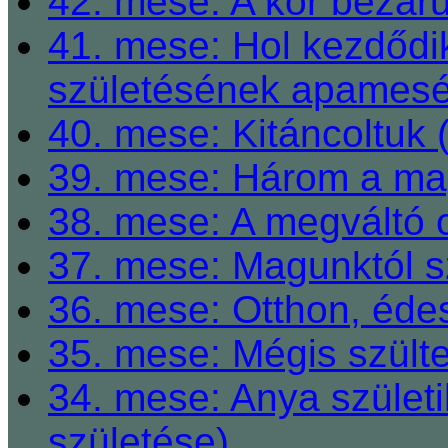
42. mese: A kör bezárul
41. mese: Hol kezdődi
születésének apamesé
40. mese: Kitáncoltuk 
39. mese: Három a ma
38. mese: A megváltó o
37. mese: Magunktól s
36. mese: Otthon, éde
35. mese: Mégis szült
34. mese: Anya születi
születése)