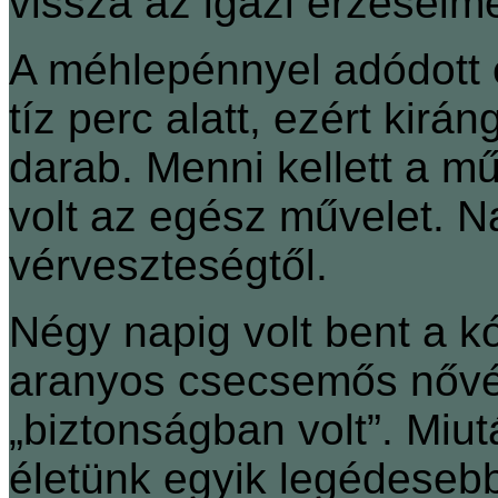
vissza az igazi érzéseime
A méhlepénnyel adódott e
tíz perc alatt, ezért kirá
darab. Menni kellett a m
volt az egész művelet. N
vérveszteségtől.
Négy napig volt bent a 
aranyos csecsemős nővér
„biztonságban volt”. Miut
életünk egyik legédesebb