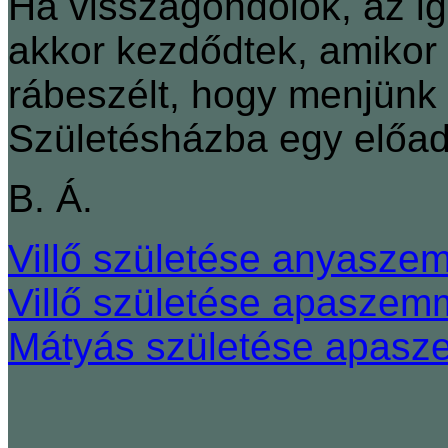
Ha visszagondolok, az ig
akkor kezdődtek, amikor
rábeszélt, hogy menjünk 
Születésházba egy előa
B. Á.
Villő születése anyasze
Villő születése apaszem
Mátyás születése apasz