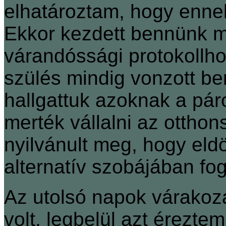
elhatároztam, hogy enne
Ekkor kezdett bennünk 
várandóssági protokollh
szülés mindig vonzott be
hallgattuk azoknak a páro
merték vállalni az ottho
nyilvánult meg, hogy eldö
alternatív szobájában fog
Az utolsó napok várakoz
volt, legbelül azt éreztem