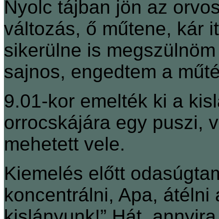
Nyolc tájban jön az orv
változás, ő műtene, kár i
sikerülne is megszülnöm 
sajnos, engedtem a műté
9.01-kor emelték ki a ki
orrocskájára egy puszi, v
mehetett vele.
Kiemelés előtt odasúgta
koncentrálni, Apa, átélni 
kislányunk!” Hát, annyir