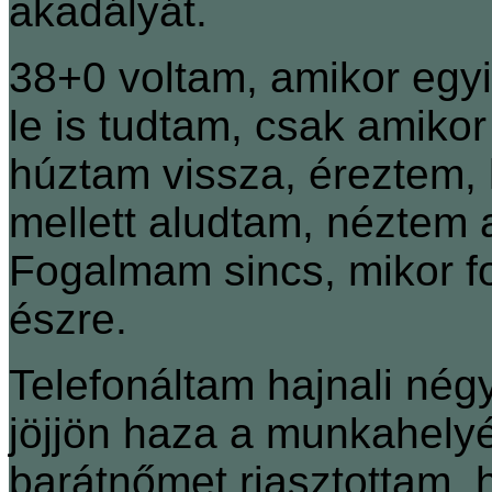
akadályát.
38+0 voltam, amikor egyik
le is tudtam, csak amik
húztam vissza, éreztem, 
mellett aludtam, néztem a
Fogalmam sincs, mikor fo
észre.
Telefonáltam hajnali nég
jöjjön haza a munkahelyér
barátnőmet riasztottam, h