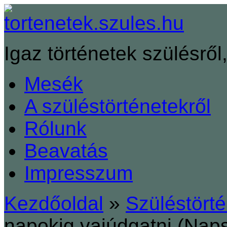
Igaz történetek szülésről,
Mesék
A szüléstörténetekről
Rólunk
Beavatás
Impresszum
Kezdőoldal
»
Szüléstört
napokig vajúdgatni (Nap