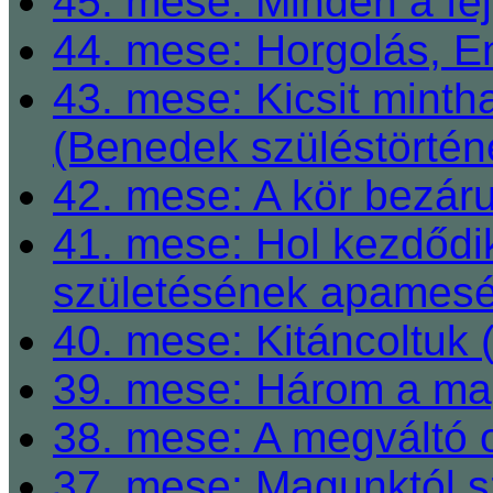
45. mese: Minden a fej
44. mese: Horgolás, E
43. mese: Kicsit mint
(Benedek szüléstörtén
42. mese: A kör bezárul
41. mese: Hol kezdődi
születésének apamesé
40. mese: Kitáncoltuk 
39. mese: Három a ma
38. mese: A megváltó o
37. mese: Magunktól s