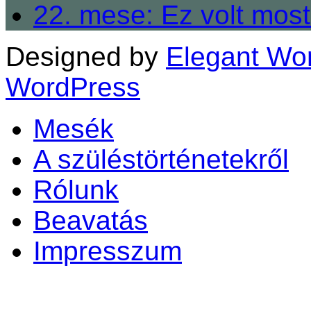
22. mese: Ez volt most
Designed by
Elegant Wo
WordPress
Mesék
A szüléstörténetekről
Rólunk
Beavatás
Impresszum