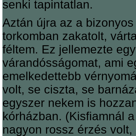
senki tapintatlan.
Aztán újra az a bizonyos 
torkomban zakatolt, vár
féltem. Ez jellemezte eg
várandósságomat, ami eg
emelkedettebb vérnyomás
volt, se ciszta, se barná
egyszer nekem is hozzan
kórházban. (Kisfiamnál a 
nagyon rossz érzés volt,