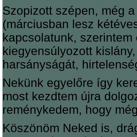
Szopizott szépen, még a 
(márciusban lesz kétéve
kapcsolatunk, szerintem 
kiegyensúlyozott kislány
harsányságát, hirtelensé
Nekünk egyelőre így kerek
most kezdtem újra dolgo
reménykedem, hogy még
Köszönöm Neked is, drá