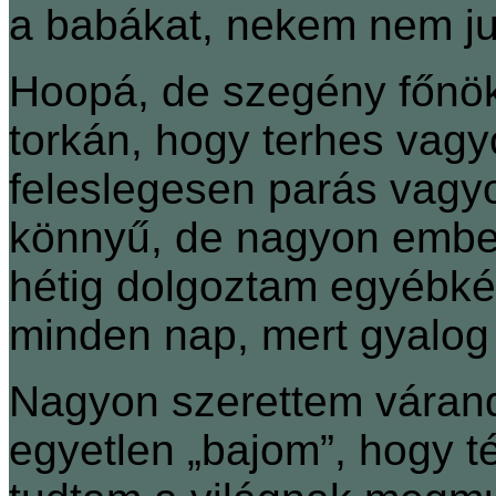
a babákat, nekem nem jut
Hoopá, de szegény főnök
torkán, hogy terhes vagy
feleslegesen parás vagy
könnyű, de nagyon ember
hétig dolgoztam egyébkén
minden nap, mert gyalog
Nagyon szerettem várandó
egyetlen „bajom”, hogy t