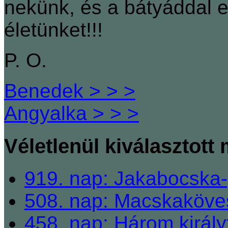
nekünk, és a bátyáddal 
életünket!!!
P. O.
Benedek > > >
Angyalka > > >
Véletlenül kiválasztott
919. nap: Jakabocsk
508. nap: Macskaköve
458. nap: Három király