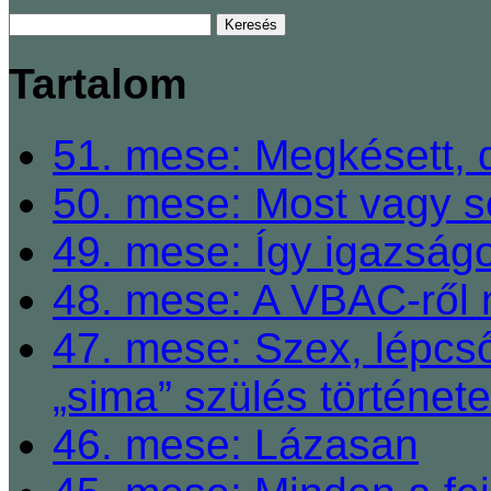
Tartalom
51. mese: Megkésett, 
50. mese: Most vagy so
49. mese: Így igazságo
48. mese: A VBAC-ről 
47. mese: Szex, lépcső
„sima” szülés története
46. mese: Lázasan