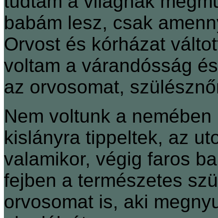
tudtam a világnak megm
babám lesz, csak amennyit
Orvost és kórházat válto
voltam a várandósság és 
az orvosomat, szülésznő
Nem voltunk a nemében b
kislányra tippeltek, az u
valamikor, végig faros b
fejben a természetes szü
orvosomat is, aki megnyu