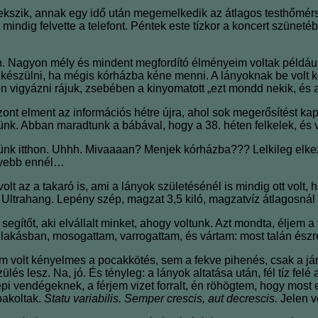
ekszik, annak egy idő után megemelkedik az átlagos testhőmérs
dig felvette a telefont. Péntek este tízkor a koncert szünetébe
n. Nagyon mély és mindent megfordító élményeim voltak példáu
elkészülni, ha mégis kórházba kéne menni. A lányoknak be volt 
dejön vigyázni rájuk, zsebében a kinyomatott „ezt mondd nekik, és a
zont elment az információs hétre újra, ahol sok megerősítést kap
lünk. Abban maradtunk a bábával, hogy a 38. héten felkelek, és
etünk itthon. Uhhh. Mivaaaan? Menjek kórházba??? Lelkileg elke
nyebb ennél…
t az a takaró is, ami a lányok születésénél is mindig ott volt
. Ultrahang. Lepény szép, magzat 3,5 kiló, magzatvíz átlagosnál
egítőt, aki elvállalt minket, ahogy voltunk. Azt mondta, éljem a
lakásban, mosogattam, varrogattam, és vártam: most talán észr
m volt kényelmes a pocakkötés, sem a fekve pihenés, csak a jár
és lesz. Na, jó. És tényleg: a lányok altatása után, fél tíz felé 
vendégeknek, a férjem vizet forralt, én röhögtem, hogy most elég
pakoltak.
Statu variabilis. Semper crescis, aut decrescis.
Jelen v