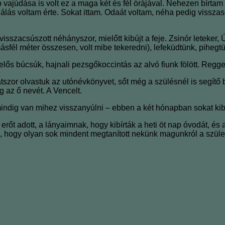
dása is volt ez a maga két és fél órájával. Nehezen bírtam az 
hálás voltam érte. Sokat ittam. Odaát voltam, néha pedig vissz
sszacsúszott néhányszor, mielőtt kibújt a feje. Zsinór leteker, Ú
ásfél méter összesen, volt mibe tekeredni), lefeküdtünk, pihegt
lős búcsúk, hajnali pezsgőkoccintás az alvó fiunk fölött. Regg
szor olvastuk az utónévkönyvet, sőt még a szülésnél is segítő 
 az ő nevét. A Vencelt.
ndig van mihez visszanyúlni – ebben a két hónapban sokat kib
 erőt adott, a lányaimnak, hogy kibírták a heti öt nap óvodát, és
, hogy olyan sok mindent megtanított nekünk magunkról a szüle