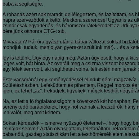
baba a segítségre.
A rohanás azért sok maradt, de lélegeztem, és lazítottam, és 
napra szerveződött a kettő. Mekkora szerencse! Ugyanis az ult
zsinór csak egyartériás, és háromszor rátekeredett az Úrfi ny
béreljünk otthonra CTG-t stb.
Mivaaaan? Pár óra gyász után a bábai változat sokkal biztató
mondjuk, tudtuk, mert olyan gyereket szültünk már)… és a kett
Így is tettünk. Úgy egy napig még. Aztán úgy esett, hogy a ki
jeges volt, hát hinta. Az overáll meg a csizma viszont beszor
egy lélek sem volt, aki segíthetett volna, téli estén nem járnak
Este vacsoránál egy keményedéssel elindult némi magzatvíz. 
Születésházban. Lefeküdtem és pihentem. Reggel morcos és
igen, ez lehet „az”. Feküdjek, figyeljek, mérjek testhőt négyórá
Na, ez lett a fő foglalatosságom a következő két hónapban. 
serénykedő barátnőknek, hogy hol vannak a teaszűrők, hány mil
innivalót, meg amit kértem.
Sokan kérdezték – ismerve nyüzsgő életemet –, hogy hogy bí
csinálok semmit. Aztán olvasgattam, telefonáltam, relaxáltam 
baba nőtt, gazdag statisztikám lett a testhőmérsékletem alaku