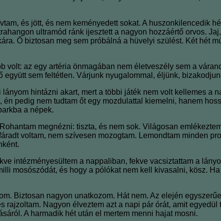
hívtam, és jött, és nem keményedett sokat. A huszonkilencedik hé
rahangon ultramód ránk ijesztett a nagyon hozzáértő orvos. Jaj,
akára. Ő biztosan meg sem próbálná a hüvelyi szülést. Két hét 
bb volt: az egy artéria önmagában nem életveszély sem a várand
ő együtt sem feltétlen. Várjunk nyugalommal, éljünk, bizakodjun
csi lányom hintázni akart, mert a többi játék nem volt kellemes
ult, én pedig nem tudtam őt egy mozdulattal kiemelni, hanem hos
 parkba a népek.
Rohantam megnézni: tiszta, és nem sok. Világosan emlékeztem 
 fáradt voltam, nem szívesen mozogtam. Lemondtam minden pr
nként.
Fekve intézményesültem a nappaliban, fekve vacsiztattam a lán
li mosószódát, és hogy a pólókat nem kell kivasalni, kösz. Ha a
rom. Biztosan nagyon unatkozom. Hát nem. Az elején egyszerűe
és rajzoltam. Nagyon élveztem azt a napi pár órát, amit egyedül
lásáról. A harmadik hét után el mertem menni hajat mosni.