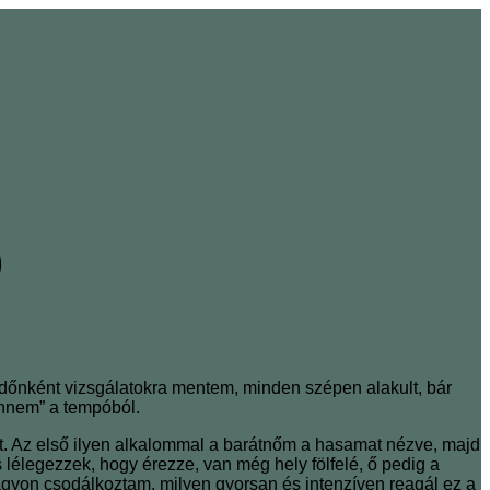
)
időnként vizsgálatokra mentem, minden szépen alakult, bár
ennem” a tempóból.
. Az első ilyen alkalommal a barátnőm a hasamat nézve, majd
élegezzek, hogy érezze, van még hely fölfelé, ő pedig a
 nagyon csodálkoztam, milyen gyorsan és intenzíven reagál ez a