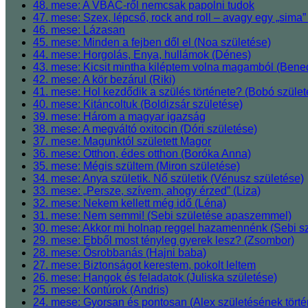
48. mese: A VBAC-ről nemcsak papolni tudok
47. mese: Szex, lépcső, rock and roll ‒ avagy egy „sima” 
46. mese: Lázasan
45. mese: Minden a fejben dől el (Noa születése)
44. mese: Horgolás, Enya, hullámok (Dénes)
43. mese: Kicsit mintha kiléptem volna magamból (Bened
42. mese: A kör bezárul (Riki)
41. mese: Hol kezdődik a szülés története? (Bobó szül
40. mese: Kitáncoltuk (Boldizsár születése)
39. mese: Három a magyar igazság
38. mese: A megváltó oxitocin (Dóri születése)
37. mese: Magunktól született Magor
36. mese: Otthon, édes otthon (Boróka Anna)
35. mese: Mégis szültem (Miron születése)
34. mese: Anya születik. Nő születik (Vénusz születése)
33. mese: „Persze, szívem, ahogy érzed” (Liza)
32. mese: Nekem kellett még idő (Léna)
31. mese: Nem semmi! (Sebi születése apaszemmel)
30. mese: Akkor mi holnap reggel hazamennénk (Sebi sz
29. mese: Ebből most tényleg gyerek lesz? (Zsombor)
28. mese: Ősrobbanás (Hajni baba)
27. mese: Biztonságot kerestem, pokolt leltem
26. mese: Hangok és feladatok (Juliska születése)
25. mese: Kontúrok (Andris)
24. mese: Gyorsan és pontosan (Alex születésének törté