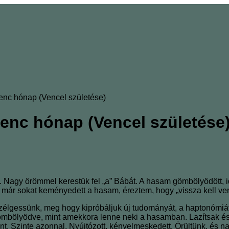
enc hónap (Vencel születése)
lenc hónap (Vencel születése
a. Nagy örömmel kerestük fel „a” Bábát. A hasam gömbölyödött, 
 már sokat keményedett a hasam, éreztem, hogy „vissza kell v
élgessünk, meg hogy kipróbáljuk új tudományát, a haptonómiát
mbölyödve, mint amekkora lenne neki a hasamban. Lazítsak és l
ment. Szinte azonnal. Nyújtózott, kényelmeskedett. Örültünk, és