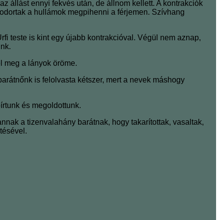
állást ennyi fekvés után, de állnom kellett. A kontrakciók
asodortak a hullámok megpihenni a férjemen. Szívhang
rfi teste is kint egy újabb kontrakcióval. Végül nem aznap,
ünk.
el meg a lányok öröme.
barátnőnk is felolvasta kétszer, mert a nevek máshogy
írtunk és megoldottunk.
 annak a tizenvalahány barátnak, hogy takarítottak, vasaltak,
tésével.