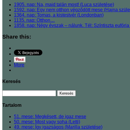
1905. nap: Na, majd talán most! (Luca születése)
1592. nap: Egy nem otthon végződött mese (Hajna szüle
1364. nap: Tomas, a kistestvér (Londonban)
1135. nap: Otthon…
1858. nap: Négy évszak – nálunk. Tél: Színtiszta eufória 
Share this:
More
Keresés
Tartalom
51. mese: Megkésett, de igaz mese
50. mese: Most vagy soha (Letti)
49. mese: Így igazságos (Marilla születése)