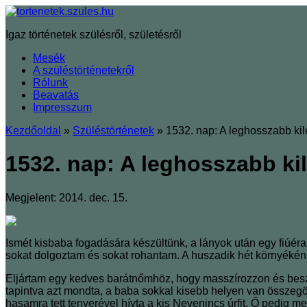
Igaz történetek szülésről, születésről
Mesék
A szüléstörténetekről
Rólunk
Beavatás
Impresszum
Kezdőoldal
»
Szüléstörténetek
»
1532. nap: A leghosszabb kil
1532. nap: A leghosszabb ki
Megjelent: 2014. dec. 15.
Ismét kisbaba fogadására készültünk, a lányok után egy fiúér
sokat dolgoztam és sokat rohantam. A huszadik hét környékén
Eljártam egy kedves barátnőmhöz, hogy masszírozzon és besz
tapintva azt mondta, a baba sokkal kisebb helyen van összegö
hasamra tett tenyerével hívta a kis Nevenincs úrfit. Ő pedig 