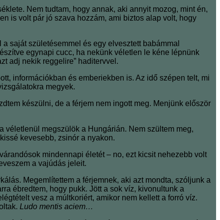
éklete. Nem tudtam, hogy annak, aki annyit mozog, mint én,
n is volt pár jó szava hozzám, ami biztos alap volt, hogy
l a saját születésemmel és egy elvesztett babámmal
készítve egynapi cucc, ha nekünk véletlen le kéne lépnünk
zt adj nekik reggelire” haditervvel.
ott, információkban és emberiekben is. Az idő szépen telt, mi
 vizsgálatokra megyek.
zdtem készülni, de a férjem nem ingott meg. Menjünk először
, ha véletlenül megszülök a Hungárián. Nem szültem meg,
 kissé kevesebb, zsinór a nyakon.
 várandósok mindennapi életét – no, ezt kicsit nehezebb volt
eveszem a vajúdás jeleit.
kálás. Megemlítettem a férjemnek, aki azt mondta, szóljunk a
arra ébredtem, hogy pukk. Jött a sok víz, kivonultunk a
tételt vesz a múltkoriért, amikor nem kellett a forró víz.
oltak.
Ludo mentis aciem…