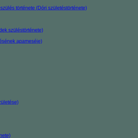
szülés története (Dóri születéstörténete)
ek szüléstörténete)
etésének apameséje)
ületése)
nete)