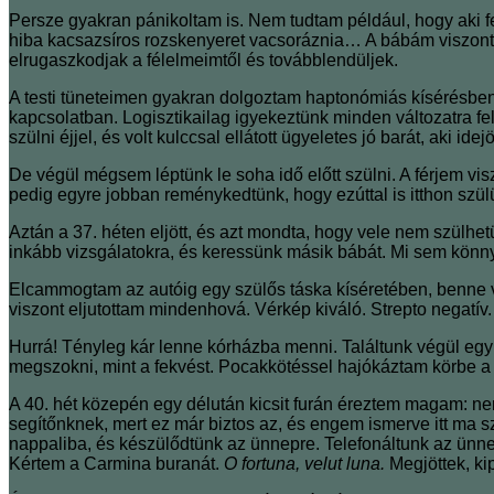
Persze gyakran pánikoltam is. Nem tudtam például, hogy aki f
hiba kacsazsíros rozskenyeret vacsoráznia… A bábám viszont min
elrugaszkodjak a félelmeimtől és továbblendüljek.
A testi tüneteimen gyakran dolgoztam haptonómiás kísérésbe
kapcsolatban. Logisztikailag igyekeztünk minden változatra f
szülni éjjel, és volt kulccsal ellátott ügyeletes jó barát, aki i
De végül mégsem léptünk le soha idő előtt szülni. A férjem vis
pedig egyre jobban reménykedtünk, hogy ezúttal is itthon szü
Aztán a 37. héten eljött, és azt mondta, hogy vele nem szülh
inkább vizsgálatokra, és keressünk másik bábát. Mi sem kön
Elcammogtam az autóig egy szülős táska kíséretében, benne vol
viszont eljutottam mindenhová. Vérkép kiváló. Strepto negatív
Hurrá! Tényleg kár lenne kórházba menni. Találtunk végül egy s
megszokni, mint a fekvést. Pocakkötéssel hajókáztam körbe a 
A 40. hét közepén egy délután kicsit furán éreztem magam: ne
segítőnknek, mert ez már biztos az, és engem ismerve itt ma szül
nappaliba, és készülődtünk az ünnepre. Telefonáltunk az ünnepi 
Kértem a Carmina buranát.
O fortuna, velut luna.
Megjöttek, ki