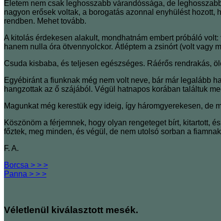
Életem nem csak leghosszabb várandóssága, de leghosszabb vajú
nagyon erősek voltak, a borogatás azonnal enyhülést hozott, 
rendben. Mehet tovább.
A kitolás érdekesen alakult, mondhatnám embert próbáló volt: vi
hanem nulla óra ötvennyolckor. Átléptem a zsinórt (volt vagy m
Csuda kisbaba, és teljesen egészséges. Ráérős rendrakás, öle
Egyébiránt a fiunknak még nem volt neve, bár már legalább hat
hangzottak az ő szájából. Végül hatnapos korában találtuk meg
Magunkat még kerestük egy ideig, így háromgyerekesen, de mi
Köszönöm a férjemnek, hogy olyan rengeteget bírt, kitartott, és
főztek, meg minden, és végül, de nem utolsó sorban a fiamnak
F. A.
Borcsa > > >
Panna > > >
Véletlenül kiválasztott mesék.