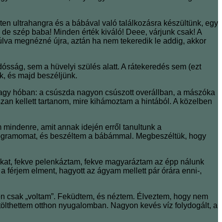
ten ultrahangra és a bábával való találkozásra készültünk, egy
 de szép baba! Minden érték kiváló! Deee, várjunk csak! A
múlva megnézné újra, aztán ha nem tekeredik le addig, akkor
ósság, sem a hüvelyi szülés alatt. A rátekeredés sem (ezt
k, és majd beszéljünk.
 a nagy hóban: a csúszda nagyon csúszott overállban, a mászóka
szan kellett tartanom, mire kihámoztam a hintából. A közelben
mindenre, amit annak idején erről tanultunk a
ogramomat, és beszéltem a bábámmal. Megbeszéltük, hogy
yokat, fekve pelenkáztam, fekve magyaráztam az épp nálunk
 férjem elment, hagyott az ágyam mellett pár órára enni-,
n csak „voltam”. Feküdtem, és néztem. Élveztem, hogy nem
 tölthettem otthon nyugalomban. Nagyon kevés víz folydogált, a