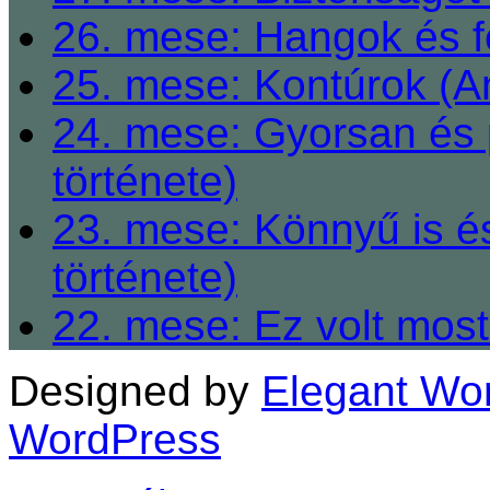
26. mese: Hangok és fe
25. mese: Kontúrok (A
24. mese: Gyorsan és 
története)
23. mese: Könnyű is é
története)
22. mese: Ez volt most
Designed by
Elegant Wo
WordPress