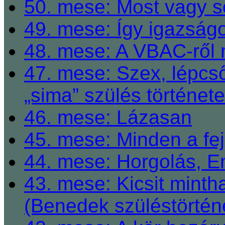
50. mese: Most vagy so
49. mese: Így igazságo
48. mese: A VBAC-ről 
47. mese: Szex, lépcső
„sima” szülés története
46. mese: Lázasan
45. mese: Minden a fej
44. mese: Horgolás, E
43. mese: Kicsit mint
(Benedek szüléstörtén