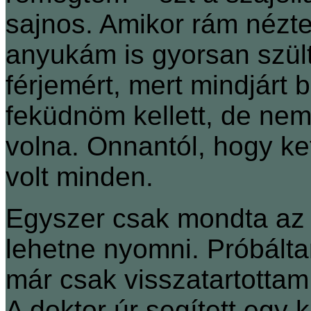
sajnos. Amikor rám nézt
anyukám is gyorsan szült
férjemért, mert mindjárt 
feküdnöm kellett, de nem 
volna. Onnantól, hogy ket
volt minden.
Egyszer csak mondta az 
lehetne nyomni. Próbált
már csak visszatartottam
A doktor úr segített egy kic