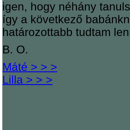
igen, hogy néhány tanuls
így a következő babánkn
határozottabb tudtam len
B. O.
Máté > > >
Lilla > > >