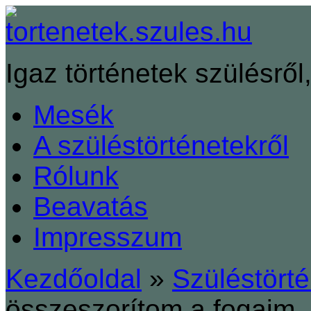
Igaz történetek szülésről,
Mesék
A szüléstörténetekről
Rólunk
Beavatás
Impresszum
Kezdőoldal
»
Szüléstört
összeszorítom a fogaim,