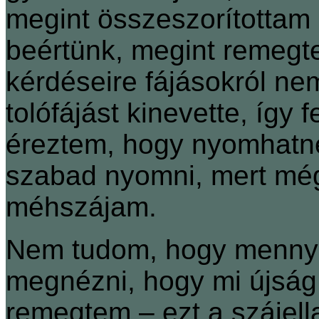
megint összeszorítottam 
beértünk, megint remegt
kérdéseire fájásokról ne
tolófájást kinevette, így
éreztem, hogy nyomhatn
szabad nyomni, mert még
méhszájam.
Nem tudom, hogy mennyi 
megnézni, hogy mi újság
remegtem – ezt a szájella