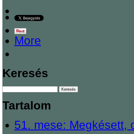
More
Keresés
Tartalom
51. mese: Megkésett, 