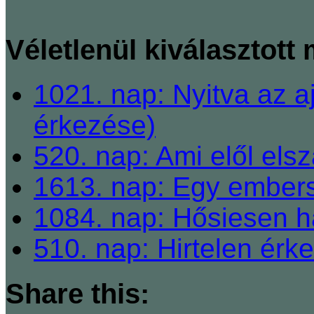
Véletlenül kiválasztott
1021. nap: Nyitva az 
érkezése)
520. nap: Ami elől els
1613. nap: Egy ember
1084. nap: Hősiesen ha
510. nap: Hirtelen érk
Share this: