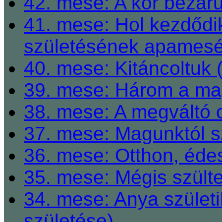
42. mese: A kör bezárul
41. mese: Hol kezdődi
születésének apamesé
40. mese: Kitáncoltuk 
39. mese: Három a ma
38. mese: A megváltó o
37. mese: Magunktól s
36. mese: Otthon, éde
35. mese: Mégis szült
34. mese: Anya születi
születése)