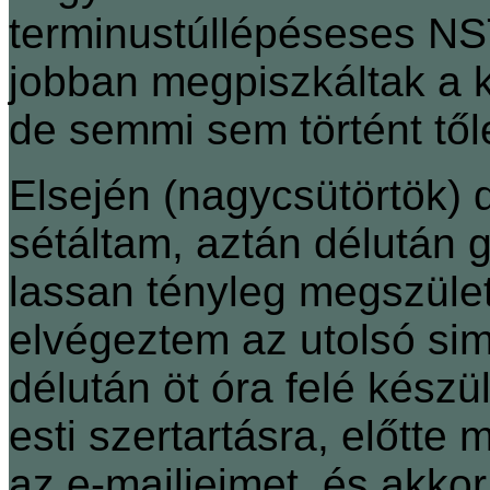
terminustúllépéseses NST
jobban megpiszkáltak a ke
de semmi sem történt től
Elsején (nagycsütörtök) 
sétáltam, aztán délután
lassan tényleg megszület
elvégeztem az utolsó si
délután öt óra felé kész
esti szertartásra, előtt
az e-mailjeimet, és akkor