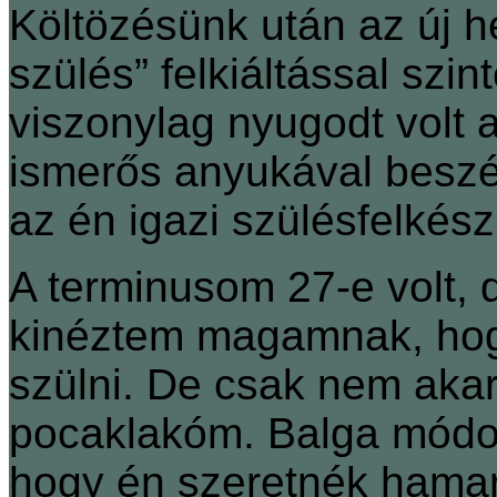
Költözésünk után az új h
szülés” felkiáltással szi
viszonylag nyugodt volt
ismerős anyukával beszél
az én igazi szülésfelkész
A terminusom 27-e volt, 
kinéztem magamnak, ho
szülni. De csak nem akart
pocaklakóm. Balga módo
hogy én szeretnék hamara