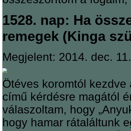
1528. nap: Ha össz
remegek (Kinga szü
Megjelent: 2014. dec. 11
Ötéves koromtól kezdve a
című kérdésre magától é
válaszoltam, hogy „Anyuk
hogy hamar rátaláltunk 