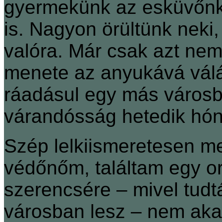
gyermekünk az esküvőnk
is. Nagyon örültünk neki,
valóra. Már csak azt nem
menete az anyukává vál
ráadásul egy más városb
várandósság hetedik hó
Szép lelkiismeretesen me
védőnőm, találtam egy orv
szerencsére – mivel tud
városban lesz – nem akart