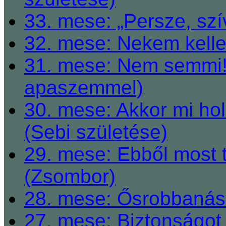
33. mese: „Persze, szí
32. mese: Nekem kelle
31. mese: Nem semmi! 
apaszemmel)
30. mese: Akkor mi h
(Sebi születése)
29. mese: Ebből most 
(Zsombor)
28. mese: Ősrobbanás 
27. mese: Biztonságot 