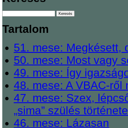
Tartalom
51. mese: Megkésett, 
50. mese: Most vagy so
49. mese: Így igazságo
48. mese: A VBAC-ről 
47. mese: Szex, lépcső
„sima” szülés története
46. mese: Lázasan