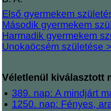
Első gyermekem születé
Második gyermekem szül
Harmadik gyermekem szü
Unokaöcsém születése >
Véletlenül kiválasztott
389. nap: A mindjárt m
1250. nap: Fényes, ara