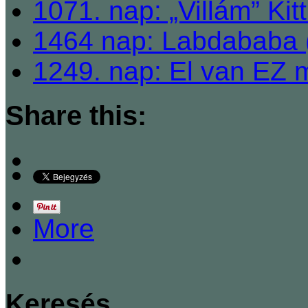
1071. nap: „Villám” Kit
1464 nap: Labdababa 
1249. nap: El van EZ 
Share this:
More
Keresés