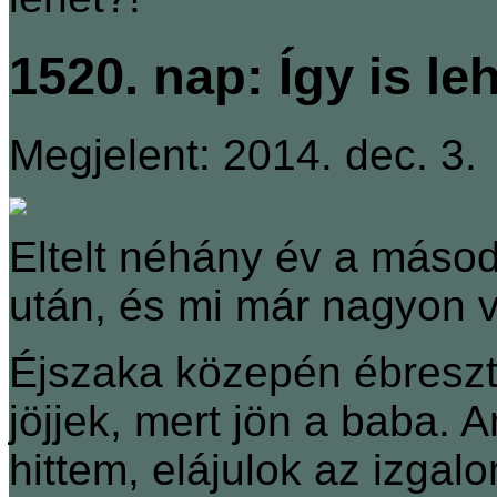
1520. nap: Így is le
Megjelent: 2014. dec. 3.
Eltelt néhány év a máso
után, és mi már nagyon 
Éjszaka közepén ébreszte
jöjjek, mert jön a baba. 
hittem, elájulok az izgal