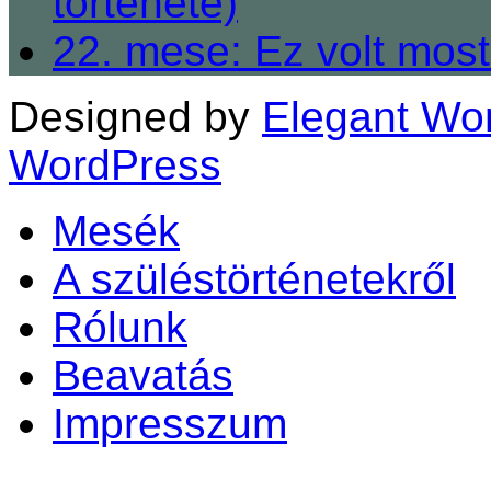
története)
22. mese: Ez volt most
Designed by
Elegant Wo
WordPress
Mesék
A szüléstörténetekről
Rólunk
Beavatás
Impresszum