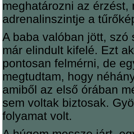
meghatározni az érzést,
adrenalinszintje a tűrők
A baba valóban jött, szó 
már elindult kifelé. Ezt
pontosan felmérni, de egy
megtudtam, hogy néhány ór
amiből az első órában m
sem voltak biztosak. Gyö
folyamat volt.
A húgom messze járt, eg