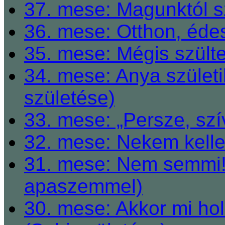
37. mese: Magunktól s
36. mese: Otthon, éde
35. mese: Mégis szült
34. mese: Anya születi
születése)
33. mese: „Persze, szí
32. mese: Nekem kelle
31. mese: Nem semmi! 
apaszemmel)
30. mese: Akkor mi h