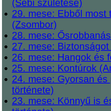
(Sebi születése)
29. mese: Ebből most 
(Zsombor)
28. mese: Ősrobbanás 
27. mese: Biztonságot 
26. mese: Hangok és fe
25. mese: Kontúrok (A
24. mese: Gyorsan és 
története)
23. mese: Könnyű is é