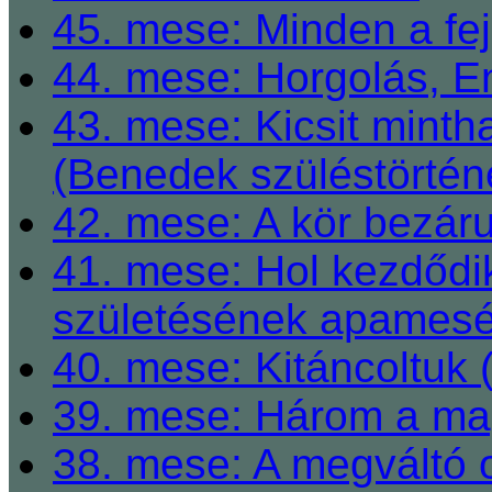
45. mese: Minden a fej
44. mese: Horgolás, E
43. mese: Kicsit mint
(Benedek szüléstörtén
42. mese: A kör bezárul
41. mese: Hol kezdődi
születésének apamesé
40. mese: Kitáncoltuk 
39. mese: Három a ma
38. mese: A megváltó o