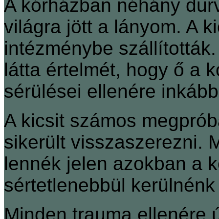
A kórházban néhány durv
világra jött a lányom. A 
intézménybe szállították
látta értelmét, hogy ő a
sérülései ellenére inkább
A kicsit számos megpróbá
sikerült visszaszerezni
lennék jelen azokban a k
sértetlenebbül kerülnénk 
Minden trauma ellenére ú