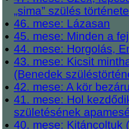
„sima” szülés története
46. mese: Lázasan
45. mese: Minden a fej
44. mese: Horgolás, E
43. mese: Kicsit mint
(Benedek szüléstörtén
42. mese: A kör bezárul
41. mese: Hol kezdődi
születésének apamesé
40. mese: Kitáncoltuk 