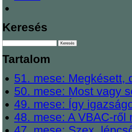
Keresés
Tartalom
51. mese: Megkésett, 
50. mese: Most vagy so
49. mese: Így igazságo
48. mese: A VBAC-ről 
47. mese: Szex, lépcső