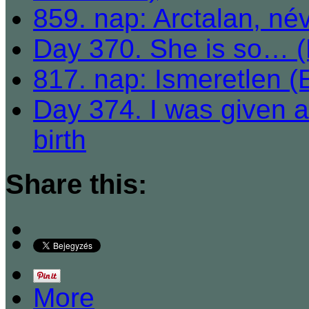
859. nap: Arctalan, né
Day 370. She is so… 
817. nap: Ismeretlen (
Day 374. I was given 
birth
Share this:
More