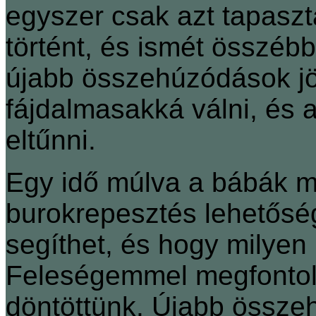
egyszer csak azt tapaszt
történt, és ismét összéb
újabb összehúzódások jö
fájdalmasakká válni, és
eltűnni.
Egy idő múlva a bábák m
burokrepesztés lehetősé
segíthet, és hogy milyen
Feleségemmel megfontoltu
döntöttünk. Újabb össze