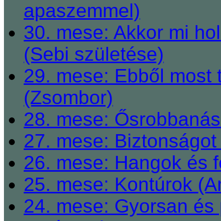
apaszemmel)
30. mese: Akkor mi h
(Sebi születése)
29. mese: Ebből most 
(Zsombor)
28. mese: Ősrobbanás 
27. mese: Biztonságot 
26. mese: Hangok és fe
25. mese: Kontúrok (A
24. mese: Gyorsan és 