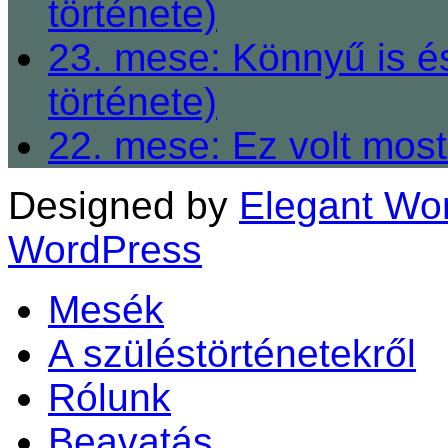
története)
23. mese: Könnyű is é
története)
22. mese: Ez volt most
Designed by
Elegant Wo
WordPress
Mesék
A szüléstörténetekről
Rólunk
Beavatás