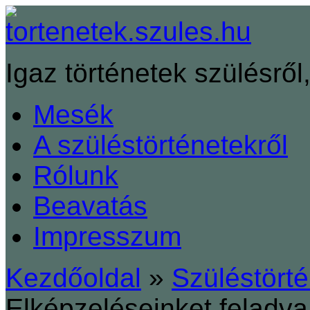
Igaz történetek szülésről,
Mesék
A szüléstörténetekről
Rólunk
Beavatás
Impresszum
Kezdőoldal
»
Szüléstört
Elképzeléseinket feladv