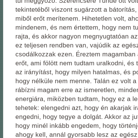
túl meggyőző. Szerencsére Tünde ott volt
tekintetéből viszont sugárzott a bátorítás
miből erőt merítenem. Hihetetlen volt, a
mindenem, és nem értettem, hogy nem tu
rajta, és akkor nagyon megnyugtatóan az
ez teljesen rendben van, vajúdik az egés
csodálkozzak ezen. Éreztem magamban az
erőt, ami fölött nem tudtam uralkodni, és 
az irányítást, hogy milyen hatalmas, és 
hogy nélküle nem menne. Talán ez volt a
rábízni magam erre az ismeretlen, minde
energiára, miközben tudtam, hogy ez a le
tehetek: elengedni azt, hogy én akarjak ir
engedni, hogy tegye a dolgát. Akkor az j
hogy minél inkább engedem, hogy történj
ahogy kell, annál gyorsabb lesz az egész