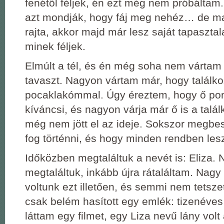
fenétől féljek, én ezt még nem próbálta
azt mondják, hogy fáj meg nehéz… de maj
rajta, akkor majd már lesz saját tapaszt
minek féljek.
Elmúlt a tél, és én még soha nem vártam
tavaszt. Nagyon vártam már, hogy találk
pocaklakómmal. Úgy éreztem, hogy ő pon
kíváncsi, és nagyon várja már ő is a talál
még nem jött el az ideje. Sokszor megbes
fog történni, és hogy minden rendben les
Időközben megtaláltuk a nevét is: Eliza. 
megtaláltuk, inkább újra rátaláltam. Nag
voltunk ezt illetően, és semmi nem tetsze
csak belém hasított egy emlék: tizenéve
láttam egy filmet, egy Liza nevű lány vol