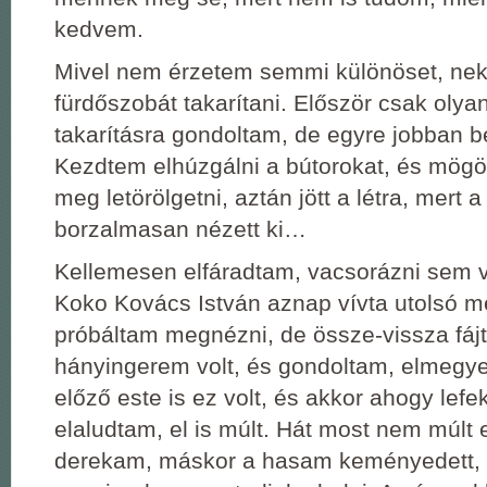
kedvem.
Mivel nem érzetem semmi különöset, nek
fürdőszobát takarítani. Először csak olya
takarításra gondoltam, de egyre jobban b
Kezdtem elhúzgálni a bútorokat, és mögöt
meg letörölgetni, aztán jött a létra, mert a
borzalmasan nézett ki…
Kellemesen elfáradtam, vacsorázni sem 
Koko Kovács István aznap vívta utolsó m
próbáltam megnézni, de össze-vissza fá
hányingerem volt, és gondoltam, elmegye
előző este is ez volt, és akkor ahogy lef
elaludtam, el is múlt. Hát most nem múlt 
derekam, máskor a hasam keményedett, 