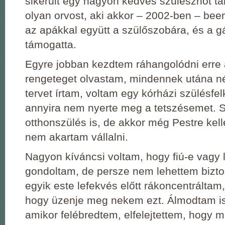
sikerült egy nagyon kedves szülésznőt tal
olyan orvost, aki akkor – 2002-ben – bee
az apákkal együtt a szülőszobára, és a g
támogatta.
Egyre jobban kezdtem ráhangolódni erre 
rengeteget olvastam, mindennek utána né
tervet írtam, voltam egy kórházi szülésfel
annyira nem nyerte meg a tetszésemet. S
otthonszülés is, de akkor még Pestre kelle
nem akartam vállalni.
Nagyon kíváncsi voltam, hogy fiú-e vagy 
gondoltam, de persze nem lehettem bizto
egyik este lefekvés előtt rákoncentráltam,
hogy üzenje meg nekem ezt. Álmodtam is 
amikor felébredtem, elfelejtettem, hogy mi