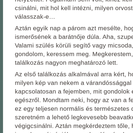
csinálni, mit hol kell intézni, milyen orvos
válasszak-e…
Aztán egyik nap a párom azt mesélte, ho
ismerősének a barátnője dúla. Aha, szupe
Valami szülés körüli segítő vagy micsoda
gondolom, keressem meg. Megkerestem,
találkozás nagyon meghatározó lett.
Az első találkozás alkalmával arra kért, 
milyen kép van nekem a várandóssággal 
kapcsolatosan a fejemben, mit gondolok e
egészről. Mondtam neki, hogy az van a 
ez egy teljesen normális és természetes 
szeretném a lehető legkevesebb beavatk
végigcsinálni. Aztán megkérdeztem tőle, 