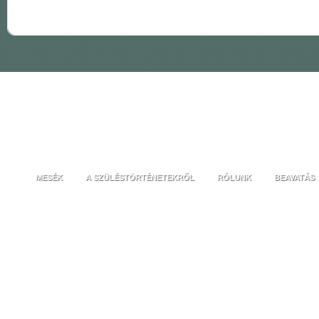
MESÉK
A SZÜLÉSTÖRTÉNETEKRŐL
RÓLUNK
BEAVATÁS