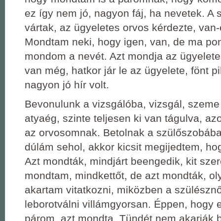
ez így nem jó, nagyon fáj, ha nevetek. A
vártak, az ügyeletes orvos kérdezte, van
Mondtam neki, hogy igen, van, de ma pon
mondom a nevét. Azt mondja az ügyeletes
van még, hatkor jár le az ügyelete, fönt p
nagyon jó hír volt.
Bevonulunk a vizsgálóba, vizsgál, szeme 
atyaég, szinte teljesen ki van tágulva, az
az orvosomnak. Betolnak a szülőszobába
dúlám sehol, akkor kicsit megijedtem, ho
Azt mondták, mindjárt beengedik, kit sz
mondtam, mindkettőt, de azt mondták, ol
akartam vitatkozni, miközben a szülésznő
leborotválni villámgyorsan. Éppen, hogy el
párom, azt mondta, Tündét nem akarják 