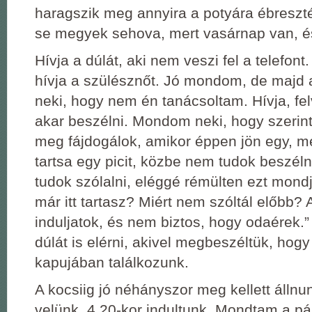
haragszik meg annyira a potyára ébreszt
se megyek sehova, mert vasárnap van, é
Hívja a dúlát, aki nem veszi fel a telefont
hívja a szülésznőt. Jó mondom, de majd 
neki, hogy nem én tanácsoltam. Hívja, fe
akar beszélni. Mondom neki, hogy szerinte
meg fájdogálok, amikor éppen jön egy, 
tartsa egy picit, közbe nem tudok beszél
tudok szólalni, eléggé rémülten ezt mondja
már itt tartasz? Miért nem szóltál előbb?
induljatok, és nem biztos, hogy odaérek.”
dúlát is elérni, akivel megbeszéltük, hog
kapujában találkozunk.
A kocsiig jó néhányszor meg kellett állnu
velünk, 4.20-kor indultunk. Mondtam a 