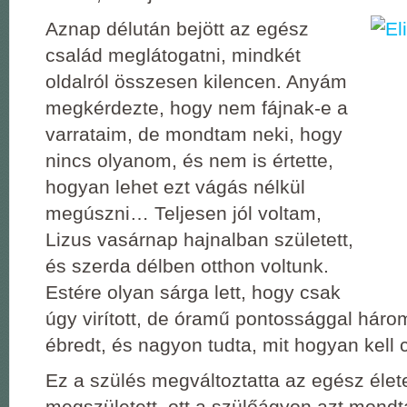
Aznap délután bejött az egész
család meglátogatni, mindkét
oldalról összesen kilencen. Anyám
megkérdezte, hogy nem fájnak-e a
varrataim, de mondtam neki, hogy
nincs olyanom, és nem is értette,
hogyan lehet ezt vágás nélkül
megúszni… Teljesen jól voltam,
Lizus vasárnap hajnalban született,
és szerda délben otthon voltunk.
Estére olyan sárga lett, hogy csak
úgy virított, de óramű pontossággal hár
ébredt, és nagyon tudta, mit hogyan kell c
Ez a szülés megváltoztatta az egész élet
megszületett, ott a szülőágyon azt mond