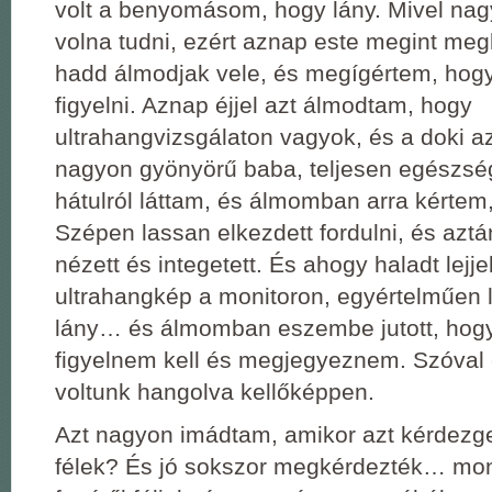
volt a benyomásom, hogy lány. Mivel na
volna tudni, ezért aznap este megint me
hadd álmodjak vele, és megígértem, hog
figyelni. Aznap éjjel azt álmodtam, hogy
ultrahangvizsgálaton vagyok, és a doki a
nagyon gyönyörű baba, teljesen egészsé
hátulról láttam, és álmomban arra kértem,
Szépen lassan elkezdett fordulni, és az
nézett és integetett. És ahogy haladt lejj
ultrahangkép a monitoron, egyértelműen l
lány… és álmomban eszembe jutott, hog
figyelnem kell és megjegyeznem. Szóval
voltunk hangolva kellőképpen.
Azt nagyon imádtam, amikor azt kérdezg
félek? És jó sokszor megkérdezték… mo