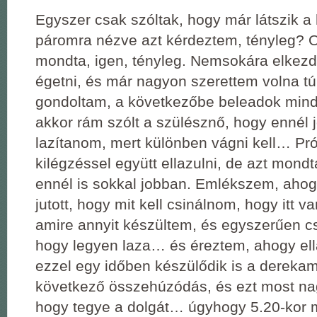
Egyszer csak szóltak, hogy már látszik a 
páromra nézve azt kérdeztem, tényleg? O
mondta, igen, tényleg. Nemsokára elkezd
égetni, és már nagyon szerettem volna túl 
gondoltam, a következőbe beleadok min
akkor rám szólt a szülésznő, hogy ennél
lazítanom, mert különben vágni kell… Pr
kilégzéssel együtt ellazulni, de azt mond
ennél is sokkal jobban. Emlékszem, ah
jutott, hogy mit kell csinálnom, hogy itt va
amire annyit készültem, és egyszerűen c
hogy legyen laza… és éreztem, ahogy ell
ezzel egy időben készülődik is a dereka
következő összehúzódás, és ezt most nag
hogy tegye a dolgát… úgyhogy 5.20-kor 