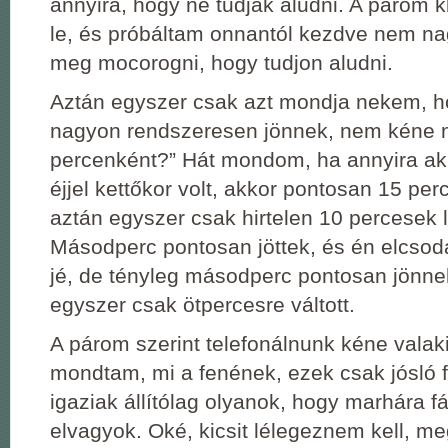
annyira, hogy ne tudjak aludni. A párom kb
le, és próbáltam onnantól kezdve nem na
meg mocorogni, hogy tudjon aludni.
Aztán egyszer csak azt mondja nekem, h
nagyon rendszeresen jönnek, nem kéne 
percenként?” Hát mondom, ha annyira ak
éjjel kettőkor volt, akkor pontosan 15 per
aztán egyszer csak hirtelen 10 percesek l
Másodperc pontosan jöttek, és én elcsod
jé, de tényleg másodperc pontosan jönn
egyszer csak ötpercesre váltott.
A párom szerint telefonálnunk kéne valak
mondtam, mi a fenének, ezek csak jósló f
igaziak állítólag olyanok, hogy marhára f
elvagyok. Oké, kicsit lélegeznem kell, me