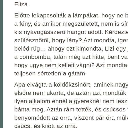
Eliza.
Előtte lekapcsolták a lámpákat, hogy ne 
a fény, és amikor megszületett, nem is sír
kis nyávogásszerű hangot adott. Kérdez
szülésznőtől, hogy lány? Azt mondta, igen
beléd rúg… ahogy ezt kimondta, Lizi egy 
a combomba, talán még azt hitte, bent va
hogy ugye nem kellett vágni? Azt mondta
teljesen sértetlen a gátam.
Apa elvágta a köldökzsinórt, aminek nagy
elsőre nem akarta, de aztán azt mondták 
ilyen alkalom ennél a gyereknél nem lesz
bánta meg. Aztán rám tették, és csúcsos v
benyomódott az orra, viszont pár óra múl
csúcs, és kijött az orra.