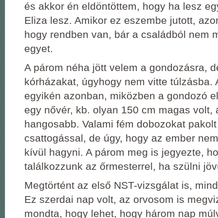
és akkor én eldöntöttem, hogy ha lesz eg
Eliza lesz. Amikor ez eszembe jutott, azo
hogy rendben van, bár a családból nem m
egyet.
A párom néha jött velem a gondozásra, d
kórházakat, úgyhogy nem vitte túlzásba. 
egyikén azonban, miközben a gondozó előt
egy nővér, kb. olyan 150 cm magas volt,
hangosabb. Valami fém dobozokat pakolt 
csattogással, de úgy, hogy az ember nem
kívül hagyni. A párom meg is jegyezte, h
találkozzunk az őrmesterrel, ha szülni jö
Megtörtént az első NST-vizsgálat is, mind
Ez szerdai nap volt, az orvosom is megviz
mondta, hogy lehet, hogy három nap múlv