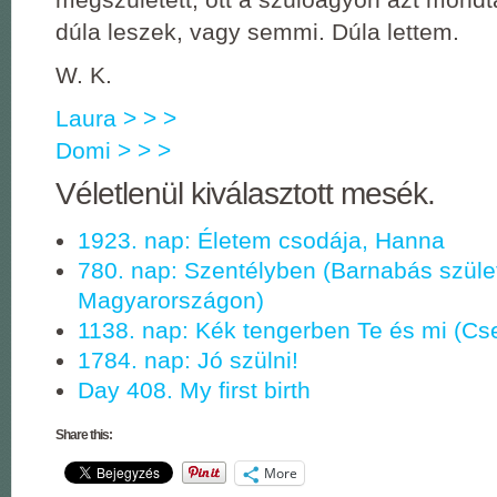
dúla leszek, vagy semmi. Dúla lettem.
W. K.
Laura > > >
Domi > > >
Véletlenül kiválasztott mesék.
1923. nap: Életem csodája, Hanna
780. nap: Szentélyben (Barnabás szüle
Magyarországon)
1138. nap: Kék tengerben Te és mi (Cs
1784. nap: Jó szülni!
Day 408. My first birth
Share this:
More