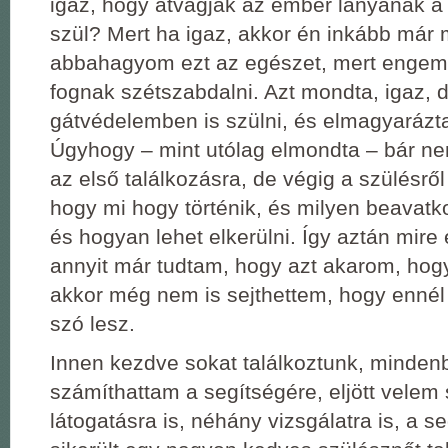
igaz, hogy átvágják az ember lányának a 
szül? Mert ha igaz, akkor én inkább már 
abbahagyom ezt az egészet, mert engem 
fognak szétszabdalni. Azt mondta, igaz, d
gátvédelemben is szülni, és elmagyarázta,
Úgyhogy – mint utólag elmondta – bár ne
az első találkozásra, de végig a szülésrő
hogy mi hogy történik, és milyen beavat
és hogyan lehet elkerülni. Így aztán mire
annyit már tudtam, hogy azt akarom, hogy
akkor még nem is sejthettem, hogy ennél j
szó lesz.
Innen kezdve sokat találkoztunk, minden
számíthattam a segítségére, eljött velem
látogatásra is, néhány vizsgálatra is, a s