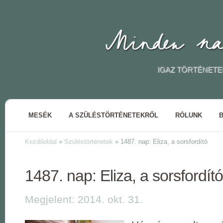
IGAZ TÖRTÉNETE
MESÉK
A SZÜLÉSTÖRTÉNETEKRŐL
RÓLUNK
Kezdőoldal
»
Szüléstörténetek
»
1487. nap: Eliza, a sorsfordító
1487. nap: Eliza, a sorsfordító
Megjelent: 2014. okt. 31.