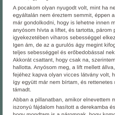
A pocakom olyan nyugodt volt, mint ha ne
egyáltalán nem éreztem semmit, éppen 
már gondolkodni, hogy is lehetne innen 
anyósom hívta a liftet, és tartotta, párom
igyekezetében viharos sebességgel elkezde
Igen ám, de az a gurulós ágy megint kifog
teljes sebességgel és erőbedobással neki 
Akkorát csattant, hogy csak na, szerinte
hallotta. Anyósom meg, a lift mellett állva
fejéhez kapva olyan vicces látvány volt, h
így együtt már nem bírtam, és rettenete
támadt.
Abban a pillanatban, amikor elnevettem
iszonyú fájdalom hasított a derekamba é
hogy mondtam is a páromnak, hogy komo