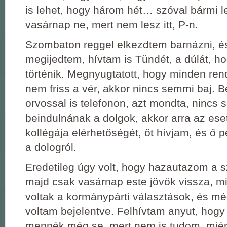
is lehet, hogy három hét… szóval bármi l
vasárnap ne, mert nem lesz itt, P-n.
Szombaton reggel elkezdtem barnázni, és
megijedtem, hívtam is Tündét, a dúlát, ho
történik. Megnyugtatott, hogy minden re
nem friss a vér, akkor nincs semmi baj. 
orvossal is telefonon, azt mondta, nincs
beindulnának a dolgok, akkor arra az es
kollégája elérhetőségét, őt hívjam, és ő p
a dologról.
Eredetileg úgy volt, hogy hazautazom a 
majd csak vasárnap este jövök vissza, m
voltak a kormánypárti választások, és mé
voltam bejelentve. Felhívtam anyut, hog
mennék még se, mert nem is tudom, miért