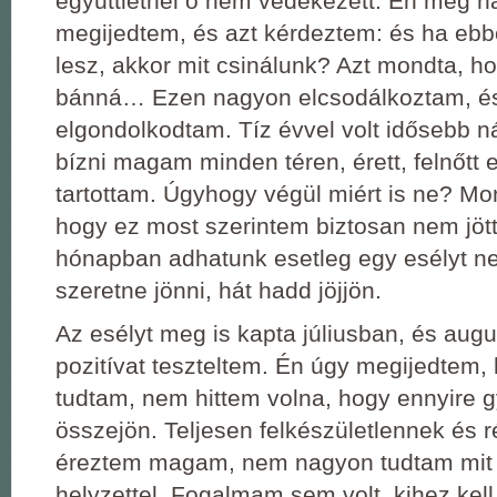
együttlétnél ő nem védekezett. Én meg 
megijedtem, és azt kérdeztem: és ha ebb
lesz, akkor mit csinálunk? Azt mondta, h
bánná… Ezen nagyon elcsodálkoztam, é
elgondolkodtam. Tíz évvel volt idősebb 
bízni magam minden téren, érett, felnőtt
tartottam. Úgyhogy végül miért is ne? Mo
hogy ez most szerintem biztosan nem jött
hónapban adhatunk esetleg egy esélyt ne
szeretne jönni, hát hadd jöjjön.
Az esélyt meg is kapta júliusban, és augu
pozitívat teszteltem. Én úgy megijedtem,
tudtam, nem hittem volna, hogy ennyire 
összejön. Teljesen felkészületlennek és 
éreztem magam, nem nagyon tudtam mit 
helyzettel. Fogalmam sem volt, kihez kell 