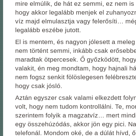
mire elmúlik, de hát ez semmi, ez nem is 
hogy akkor legalább menjek el zuhanyozn
víz majd elmulasztja vagy felerősíti… még
legalább eszébe jutott.
El is mentem, és nagyon jólesett a meleg 
nem történt semmi, inkább csak erősebbek
maradtak ötpercesek. Ő győzködött, hogy 
valakit, én meg mondtam, hogy hajnali h
nem fogsz senkit fölöslegesen felébreszt
hogy csak jósló.
Aztán egyszer csak valami elkezdett foly
volt, hogy nem tudom kontrollálni. Te, m
szerintem folyik a magzatvíz… mert mindi
egy összehúzódás, akkor jön egy pici. Na
telefonál. Mondom oké, de a dúlát hívd, 