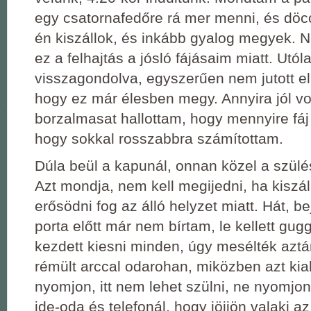
egy csatornafedőre rá mer menni, és döc
én kiszállok, és inkább gyalog megyek. N
ez a felhajtás a jósló fájásaim miatt. Utól
visszagondolva, egyszerűen nem jutott el
hogy ez már élesben megy. Annyira jól vo
borzalmasat hallottam, hogy mennyire fáj
hogy sokkal rosszabbra számítottam.
Dúla beül a kapunál, onnan közel a szülé
Azt mondja, nem kell megijedni, ha kiszál
erősödni fog az álló helyzet miatt. Hát, be
porta előtt már nem bírtam, le kellett gu
kezdett kiesni minden, úgy mesélték aztá
rémült arccal odarohan, miközben azt kia
nyomjon, itt nem lehet szülni, ne nyomjo
ide-oda és telefonál, hogy jöjjön valaki a