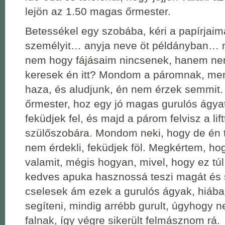
lejön az 1.50 magas őrmester.
Betessékel egy szobába, kéri a papírjaima
személyit… anyja neve öt példányban… m
nem hogy fájásaim nincsenek, hanem nem
keresek én itt? Mondom a páromnak, me
haza, és aludjunk, én nem érzek semmit.
őrmester, hoz egy jó magas gurulós ágyat
feküdjek fel, és majd a párom felvisz a lift
szülőszobára. Mondom neki, hogy de én 
nem érdekli, feküdjek föl. Megkértem, ho
valamit, mégis hogyan, mivel, hogy ez tú
kedves apuka hasznossá teszi magát és 
cselesek ám ezek a gurulós ágyak, hiába
segíteni, mindig arrébb gurult, úgyhogy ne
falnak, így végre sikerült felmásznom rá.