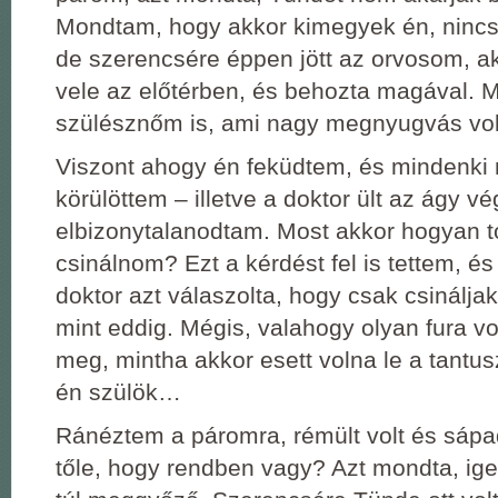
Mondtam, hogy akkor kimegyek én, ninc
de szerencsére éppen jött az orvosom, ak
vele az előtérben, és behozta magával. M
szülésznőm is, ami nagy megnyugvás vol
Viszont ahogy én feküdtem, és mindenki 
körülöttem – illetve a doktor ült az ágy v
elbizonytalanodtam. Most akkor hogyan to
csinálnom? Ezt a kérdést fel is tettem, é
doktor azt válaszolta, hogy csak csinálja
mint eddig. Mégis, valahogy olyan fura vo
meg, mintha akkor esett volna le a tantus
én szülök…
Ránéztem a páromra, rémült volt és sápa
tőle, hogy rendben vagy? Azt mondta, ige