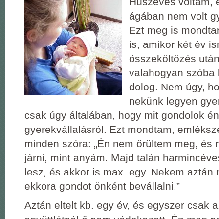
Húszéves voltam, 
ágában nem volt gy
Ezt meg is mondt
is, amikor két év i
összeköltözés utá
valahogyan szóba k
dolog. Nem úgy, h
nekünk legyen gye
csak úgy általában, hogy mit gondolok én
gyerekvállalásról. Ezt mondtam, emléksz
minden szóra: „Én nem őrültem meg, és 
járni, mint anyám. Majd talán harmincév
lesz, és akkor is max. egy. Nekem aztán
ekkora gondot önként bevállalni.”
Aztán eltelt kb. egy év, és egyszer csak a