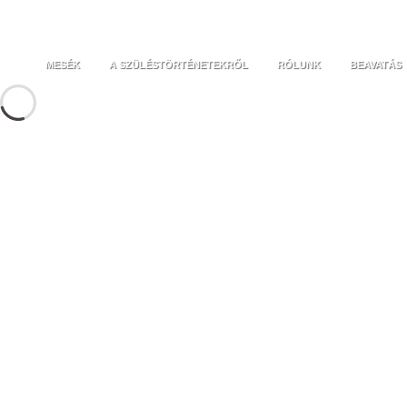
MESÉK
A SZÜLÉSTÖRTÉNETEKRŐL
RÓLUNK
BEAVATÁS