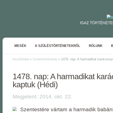
IGAZ TÖRTÉNETE
MESÉK
A SZÜLÉSTÖRTÉNETEKRŐL
RÓLUNK
Kezdőoldal
»
Szüléstörténetek
»
1478. nap: A harmadikat karácsonyr
1478. nap: A harmadikat kar
kaptuk (Hédi)
Megjelent: 2014. okt. 22.
Szentestére vártam a harmadik babán