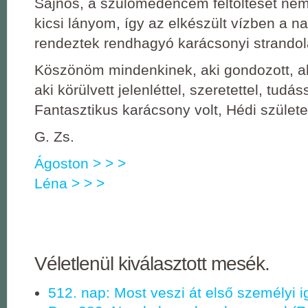
Sajnos, a szülőmedencém feltöltését ne
kicsi lányom, így az elkészült vízben a 
rendeztek rendhagyó karácsonyi strandol
Köszönöm mindenkinek, aki gondozott, aki 
aki körülvett jelenléttel, szeretettel, tudás
Fantasztikus karácsony volt, Hédi születet
G. Zs.
Ágoston > > >
Léna > > >
Véletlenül kiválasztott mesék.
512. nap: Most veszi át első személyi