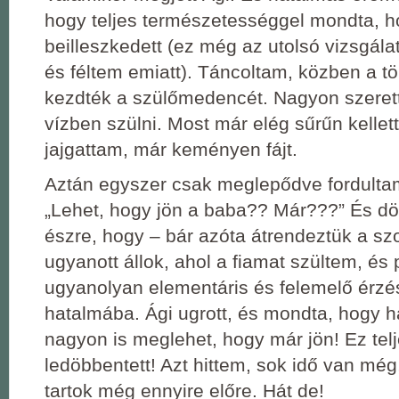
hogy teljes természetességgel mondta, 
beilleszkedett (ez még az utolsó vizsgála
és féltem emiatt). Táncoltam, közben a tö
kezdték a szülőmedencét. Nagyon szeret
vízben szülni. Most már elég sűrűn kelle
jajgattam, már keményen fájt.
Aztán egyszer csak meglepődve fordulta
„Lehet, hogy jön a baba?? Már???” És d
észre, hogy – bár azóta átrendeztük a sz
ugyanott állok, ahol a fiamat szültem, és
ugyanolyan elementáris és felemelő érzés
hatalmába. Ági ugrott, és mondta, hogy h
nagyon is meglehet, hogy már jön! Ez tel
ledöbbentett! Azt hittem, sok idő van mé
tartok még ennyire előre. Hát de!