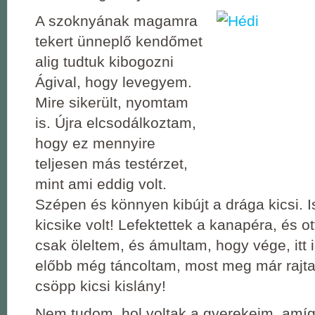
A szoknyának magamra
tekert ünneplő kendőmet
alig tudtuk kibogozni
Ágival, hogy levegyem.
Mire sikerült, nyomtam
is. Újra elcsodálkoztam,
hogy ez mennyire
teljesen más testérzet,
mint ami eddig volt.
Szépen és könnyen kibújt a drága kicsi. 
kicsike volt! Lefektettek a kanapéra, és ott
csak öleltem, és ámultam, hogy vége, itt 
előbb még táncoltam, most meg már rajta
csöpp kicsi kislány!
Nem tudom, hol voltak a gyerekeim, amí