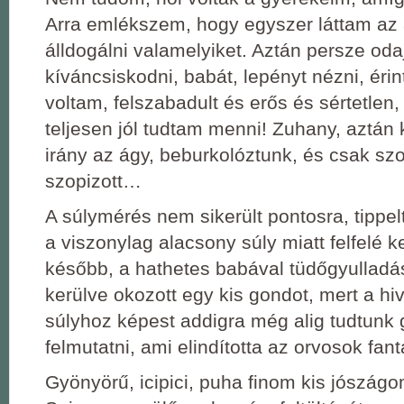
Arra emlékszem, hogy egyszer láttam az 
álldogálni valamelyiket. Aztán persze oda
kíváncsiskodni, babát, lepényt nézni, érin
voltam, felszabadult és erős és sértetlen,
teljesen jól tudtam menni! Zuhany, aztán
irány az ágy, beburkolóztunk, és csak szo
szopizott…
A súlymérés nem sikerült pontosra, tippel
a viszonylag alacsony súly miatt felfelé k
később, a hathetes babával tüdőgyulladá
kerülve okozott egy kis gondot, mert a hiv
súlyhoz képest addigra még alig tudtunk
felmutatni, ami elindította az orvosok fantá
Gyönyörű, icipici, puha finom kis jószágo