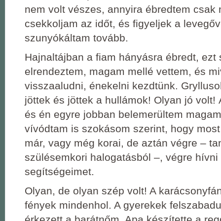
nem volt vészes, annyira ébredtem csak
csekkoljam az időt, és figyeljek a levegőv
szunyókáltam tovább.
Hajnaltájban a fiam hányásra ébredt, ezt
elrendeztem, magam mellé vettem, és mi
visszaaludni, énekelni kezdtünk. Gryllus
jöttek és jöttek a hullámok! Olyan jó volt! 
és én egyre jobban belemerültem magam
vívódtam is szokásom szerint, hogy most 
már, vagy még korai, de aztán végre – ta
szülésemkori halogatásból –, végre hívni
segítségeimet.
Olyan, de olyan szép volt! A karácsonyfá
fények mindenhol. A gyerekek felszabadu
érkezett a barátnőm, Apa készítette a reg