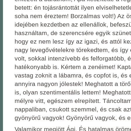
betett: én tojásrántottát ilyen elviselhete
soha nem éreztem! Borzalmas volt!) Az 
idejében kezdetben az ellenállok, befeszü
használtam, de szerencsére egyik szünet
hogy ez nem lesz így az igazi, és attól ke
nagy levegővételekre törekedtem, és íg
volt, sokkal intenzívebb és felforgatóbb,
hatékonyabb is. Kértem a zenéimet! Kap
vastag zoknit a lábamra, és copfot is, és
annyira nagyon jólestek! Meghatott a tö
is, olyan szentimentális lettem! Meghatot
mélyre vitt, egészem elrepített. Táncolta
nappaliban, csukott szemmel, és csak az
gyönyörű vagyok! Gyönyörű vagyok, és e
Valamikor megjött Ági. És hatalmas öröme