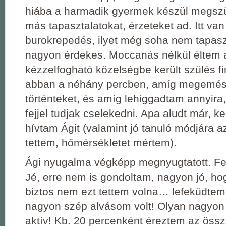
hiába a harmadik gyermek készül megszü
más tapasztalatokat, érzeteket ad. Itt va
burokrepedés, ilyet még soha nem tapasz
nagyon érdekes. Moccanás nélkül éltem 
kézzelfogható közelségbe került szülés f
abban a néhány percben, amíg megemés
történteket, és amíg lehiggadtam annyira,
fejjel tudjak cselekedni. Apa aludt már, ke
hívtam Ágit (valamint jó tanuló módjára a
tettem, hőmérsékletet mértem).
Ági nyugalma végképp megnyugtatott. Fek
Jé, erre nem is gondoltam, nagyon jó, h
biztos nem ezt tettem volna… lefeküdtem 
nagyon szép alvásom volt! Olyan nagyon
aktív! Kb. 20 percenként éreztem az öss