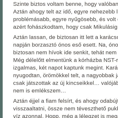
Szinte biztos voltam benne, hogy valóban
Aztán ahogy telt az idő, egyre nehezebb l
problémásabb, egyre nyűgösebb, és volt 
azért fohászkodtam, hogy csak Mikulási
Aztán lassan, de biztosan itt lett a karác
napján borzasztó ónos eső esett. Na, ón
biztosan nem hívok ide senkit, tehát nem 
Még délelőtt elmentünk a kórházba NST-
izgalmas, két napot kaptunk megint. Ka
nyugodtan, örömökkel telt, a nagyobbak j
csak játszottak az új kincseikkel… valójá
nem is emlékszem…
Aztán éjjel a fiam felsírt, és ahogy odab
visszaaltatni, össze nem téveszthető pu
víz azonnal. Hopp, még a lélegzet is meg