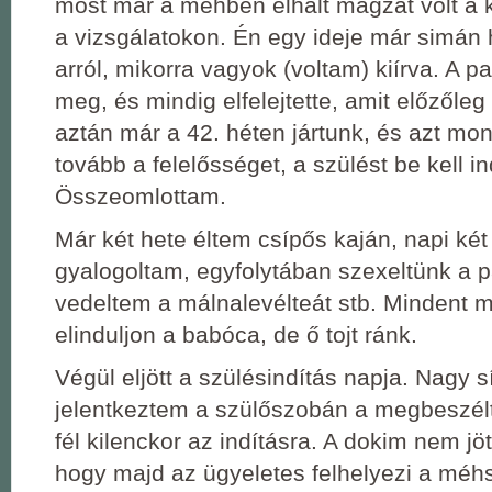
most már a méhben elhalt magzat volt a
a vizsgálatokon. Én egy ideje már simán
arról, mikorra vagyok (voltam) kiírva. A p
meg, és mindig elfelejtette, amit előzől
aztán már a 42. héten jártunk, és azt mon
tovább a felelősséget, a szülést be kell in
Összeomlottam.
Már két hete éltem csípős kaján, napi két
gyalogoltam, egyfolytában szexeltünk a 
vedeltem a málnalevélteát stb. Mindent 
elinduljon a babóca, de ő tojt ránk.
Végül eljött a szülésindítás napja. Nagy s
jelentkeztem a szülőszobán a megbeszélt
fél kilenckor az indításra. A dokim nem jö
hogy majd az ügyeletes felhelyezi a méhsz