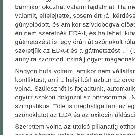
bármikor okozhat valami fájdalmat. Ha m
valamit, elfelejtette, sosem ért rá, kérdé
gúnyolódott, és amikor szívdobogva előa
én nem szeretnék EDA-t, és ha lehet, ki
gátmetszést is, egy órán át szónokolt róla
szeretjük az EDA-t és a gátmetszést…” (
annyira szereted, csinálj egyet magadnak
Nagyon buta voltam, amikor nem vállaltam
konfliktust, ami a helyi kórházban az orvo
volna. Szülésznőt is fogadtunk, automatik
együtt szokott dolgozni az orvosommal. 
szimpatikus. Tőle is meghallgattam az e
szónoklatot az EDA és az oxitocin áldásai
Szerettem volna az utolsó pillanatig ottho