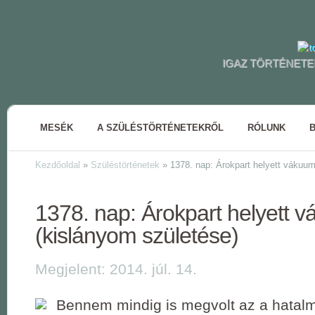
IGAZ TÖRTÉNETE
MESÉK
A SZÜLÉSTÖRTÉNETEKRŐL
RÓLUNK
Kezdőoldal
»
Szüléstörténetek
»
1378. nap: Árokpart helyett vákuum
1378. nap: Árokpart helyett 
(kislányom születése)
Megjelent: 2014. júl. 14.
Bennem mindig is megvolt az a hata