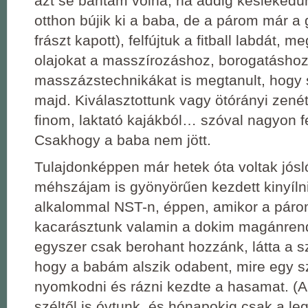
azt se bántam volna, ha addig késlekedü
otthon bújik ki a baba, de a párom már a 
frászt kapott), felfújtuk a fitball labdát, m
olajokat a masszírozáshoz, borogatásho
masszázstechnikákat is megtanult, hogy
majd. Kiválasztottunk vagy ötórányi zenét
finom, laktató kajákból… szóval nagyon f
Csakhogy a baba nem jött.
Tulajdonképpen már hetek óta voltak jósl
méhszájam is gyönyörűen kezdett kinyílni
alkalommal NST-n, éppen, amikor a pár
kacarásztunk valamin a dokim magánrend
egyszer csak berohant hozzánk, látta a 
hogy a babám alszik odabent, mire egy s
nyomkodni és rázni kezdte a hasamat. (A
széltől is óvtunk, és hónapokig csak a l