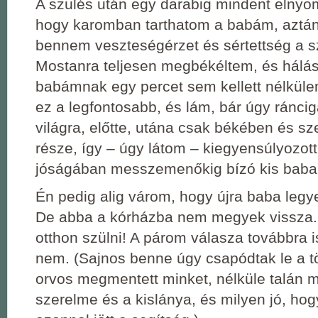
A szülés után egy darabig mindent elnyom
hogy karomban tarthatom a babám, aztán 
bennem veszteségérzet és sértettség a sz
Mostanra teljesen megbékéltem, és hálá
babámnak egy percet sem kellett nélküle
ez a legfontosabb, és lám, bár úgy ráncigá
világra, előtte, utána csak békében és sz
része, így – úgy látom – kiegyensúlyozott,
jóságában messzemenőkig bízó kis baba l
Én pedig alig várom, hogy újra baba leg
De abba a kórházba nem megyek vissza.
otthon szülni! A párom válasza továbbra i
nem. (Sajnos benne úgy csapódtak le a t
orvos megmentett minket, nélküle talán 
szerelme és a kislánya, és milyen jó, ho