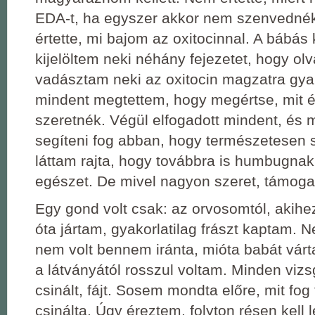
EDA-t, ha egyszer akkor nem szenvedné
értette, mi bajom az oxitocinnal. A bábá
kijelöltem neki néhány fejezetet, hogy olv
vadásztam neki az oxitocin magzatra gyak
mindent megtettem, hogy megértse, mit é
szeretnék. Végül elfogadott mindent, és 
segíteni fog abban, hogy természetesen 
láttam rajta, hogy továbbra is humbugnak 
egészet. De mivel nagyon szeret, támogat
Egy gond volt csak: az orvosomtól, akih
óta jártam, gyakorlatilag frászt kaptam.
nem volt bennem iránta, mióta babát vá
a látványától rosszul voltam. Minden vizs
csinált, fájt. Sosem mondta előre, mit fog
csinálta. Úgy éreztem, folyton résen kell