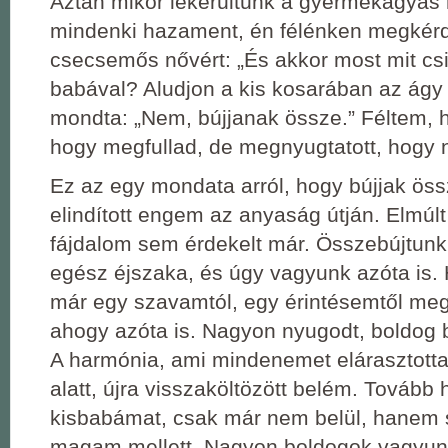
Aztán mikor lekerültünk a gyermekágyas 
mindenki hazament, én félénken megkér
csecsemős nővért: „És akkor most mit csi
babával? Aludjon a kis kosarában az ágy 
mondta: „Nem, bújjanak össze.” Féltem, 
hogy megfullad, de megnyugtatott, hogy 
Ez az egy mondata arról, hogy bújjak ös
elindított engem az anyaság útján. Elmúlt
fájdalom sem érdekelt már. Összebújtun
egész éjszaka, és úgy vagyunk azóta is. Ha
már egy szavamtól, egy érintésemtől me
ahogy azóta is. Nagyon nyugodt, boldog b
A harmónia, ami mindenemet elárasztott
alatt, újra visszaköltözött belém. Tovább
kisbabámat, csak már nem belül, hanem
magam mellett. Nagyon boldogok vagyun