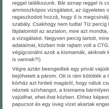
reggel találkozunk. Bár aznap reggel is c
amnioszkópos vizsgálatot, az ügyeletes 
ragaszkodott hozzá, hogy ő is megcsinálj
szabály. Csakhogy nem tudta! Tíz percig 
fájdalomtól az asztalon, mire azt mondta,
a vizsgálatot. Negyven percig tartott, mire
adataimat, közben már rajtam volt a CTG.
végigcsinálni azok a kismamák, akiknek 
is vannak?!)
Végre aztán beengedtek egy privát vajú
bejöhetett a párom. Ott is rám kötötték a 
kórház azt hirdeti magáról, hogy náluk c
néznek szívhangot, a kismama bármilye
vajúdhat, ehet-ihat közben. Ehhez képes
papucsot és egy üveg vizet akartak enge