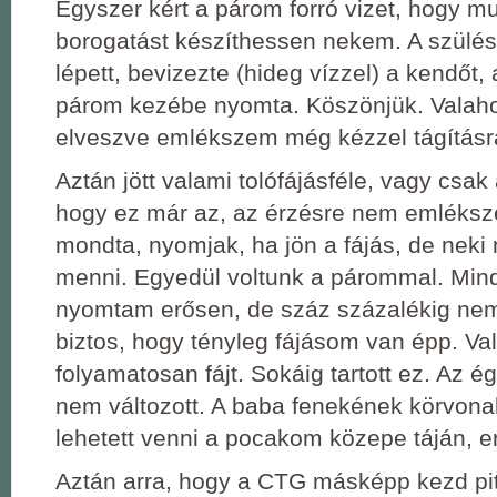
Egyszer kért a párom forró vizet, hogy m
borogatást készíthessen nekem. A szülé
lépett, bevizezte (hideg vízzel) a kendőt, 
párom kezébe nyomta. Köszönjük. Valaho
elveszve emlékszem még kézzel tágításr
Aztán jött valami tolófájásféle, vagy csak
hogy ez már az, az érzésre nem emléksze
mondta, nyomjak, ha jön a fájás, de neki 
menni. Egyedül voltunk a párommal. Mind
nyomtam erősen, de száz százalékig ne
biztos, hogy tényleg fájásom van épp. Va
folyamatosan fájt. Sokáig tartott ez. Az 
nem változott. A baba fenekének körvonalá
lehetett venni a pocakom közepe táján, 
Aztán arra, hogy a CTG másképp kezd pit