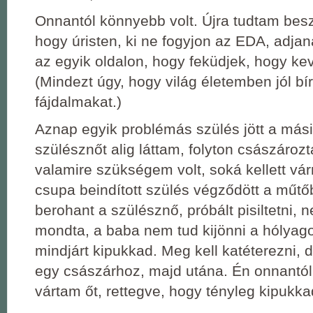
Onnantól könnyebb volt. Újra tudtam beszé
hogy úristen, ki ne fogyjon az EDA, adja
az egyik oldalon, hogy feküdjek, hogy ke
(Mindezt úgy, hogy világ életemben jól bí
fájdalmakat.)
Aznap egyik problémás szülés jött a másik
szülésznőt alig láttam, folyton császározt
valamire szükségem volt, soká kellett vá
csupa beindított szülés végződött a műtő
berohant a szülésznő, próbált pisiltetni, 
mondta, a baba nem tud kijönni a hólyag
mindjárt kipukkad. Meg kell katéterezni,
egy császárhoz, majd utána. Én onnantól
vártam őt, rettegve, hogy tényleg kipukk