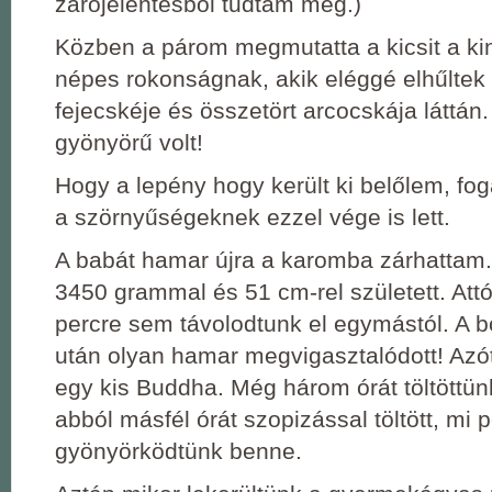
zárójelentésből tudtam meg.)
Közben a párom megmutatta a kicsit a ki
népes rokonságnak, akik eléggé elhűltek
fejecskéje és összetört arcocskája láttán
gyönyörű volt!
Hogy a lepény hogy került ki belőlem, fo
a szörnyűségeknek ezzel vége is lett.
A babát hamar újra a karomba zárhattam
3450 grammal és 51 cm-rel született. Att
percre sem távolodtunk el egymástól. A 
után olyan hamar megvigasztalódott! Azót
egy kis Buddha. Még három órát töltöttün
abból másfél órát szopizással töltött, mi 
gyönyörködtünk benne.