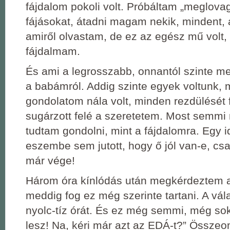
fájdalom pokoli volt. Próbáltam „meglovag
fájásokat, átadni magam nekik, mindent, 
amiről olvastam, de ez az egész mű volt,
fájdalmam.
És ami a legrosszabb, onnantól szinte m
a babámról. Addig szinte egyek voltunk,
gondolatom nála volt, minden rezdülését 
sugárzott felé a szeretetem. Most semm
tudtam gondolni, mint a fájdalomra. Egy i
eszembe sem jutott, hogy ő jól van-e, cs
már vége!
Három óra kínlódás után megkérdeztem a
meddig fog ez még szerinte tartani. A vá
nyolc-tíz órát. És ez még semmi, még sok
lesz! Na, kéri már azt az EDÁ-t?” Összeo