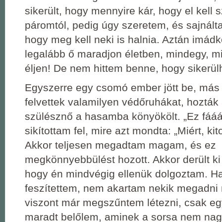
sikerült, hogy mennyire kár, hogy el kell
páromtól, pedig úgy szeretem, és sajnál
hogy meg kell neki is halnia. Aztán imád
legalább ő maradjon életben, mindegy, mi
éljen! De nem hittem benne, hogy sikerül
Egyszerre egy csomó ember jött be, más 
felvettek valamilyen védőruhákat, hozták
szülésznő a hasamba könyökölt. „Ez fááá
sikítottam fel, mire azt mondta: „Miért, ki
Akkor teljesen megadtam magam, és ez
megkönnyebbülést hozott. Akkor derült k
hogy én mindvégig ellenük dolgoztam. Ha
feszítettem, nem akartam nekik megadni
viszont már megszűntem létezni, csak eg
maradt belőlem, aminek a sorsa nem nagy