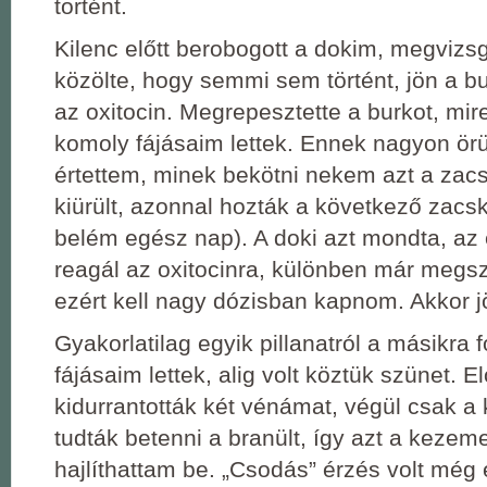
történt.
Kilenc előtt berobogott a dokim, megvizsg
közölte, hogy semmi sem történt, jön a b
az oxitocin. Megrepesztette a burkot, mir
komoly fájásaim lettek. Ennek nagyon ör
értettem, minek bekötni nekem azt a zacs
kiürült, azonnal hozták a következő zacsk
belém egész nap). A doki azt mondta, 
reagál az oxitocinra, különben már megs
ezért kell nagy dózisban kapnom. Akkor jö
Gyakorlatilag egyik pillanatról a másikra
fájásaim lettek, alig volt köztük szünet. 
kidurrantották két vénámat, végül csak a
tudták betenni a branült, így azt a kezem
hajlíthattam be. „Csodás” érzés volt még er