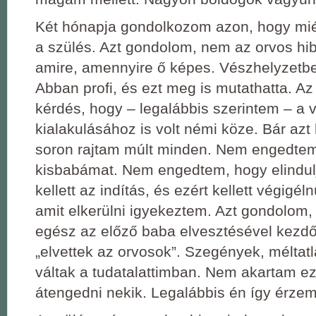
Két hónapja gondolkozom azon, hogy miért
a szülés. Azt gondolom, nem az orvos hib
amire, amennyire ő képes. Vészhelyzetben
Abban profi, és ezt meg is mutathatta. A
kérdés, hogy – legalábbis szerintem – a 
kialakulásához is volt némi köze. Bár az
soron rajtam múlt minden. Nem engedte
kisbabámat. Nem engedtem, hogy elinduljo
kellett az indítás, és ezért kellett végigé
amit elkerülni igyekeztem. Azt gondolom,
egész az előző baba elvesztésével kezdőd
„elvettek az orvosok”. Szegények, méltat
váltak a tudatalattimban. Nem akartam ez
átengedni nekik. Legalábbis én így érzem