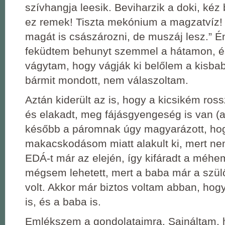
szívhangja leesik. Beviharzik a doki, kéz 
ez remek! Tiszta mekónium a magzatvíz
magát is császározni, de muszáj lesz.” É
feküdtem behunyt szemmel a hátamon, é
vágytam, hogy vágják ki belőlem a kisba
bármit mondott, nem válaszoltam.
Aztán kiderült az is, hogy a kicsikém ross
és elakadt, meg fájásgyengeség is van (a
később a páromnak úgy magyarázott, ho
makacskodásom miatt alakult ki, mert n
EDÁ-t már az elején, így kifáradt a méhe
mégsem lehetett, mert a baba már a szü
volt. Akkor már biztos voltam abban, ho
is, és a baba is.
Emlékszem a gondolataimra. Sajnáltam,