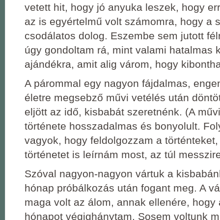
vetett hit, hogy jó anyuka leszek, hogy er
az is egyértelmű volt számomra, hogy a 
csodálatos dolog. Eszembe sem jutott féln
úgy gondoltam rá, mint valami hatalmas 
ajándékra, amit alig várom, hogy kibonth
A párommal egy nagyon fájdalmas, engem
életre megsebző művi vetélés után döntöt
eljött az idő, kisbabát szeretnénk. (A műv
története hosszadalmas és bonyolult. F
vagyok, hogy feldolgozzam a történteket,
történetet is leírnám most, az túl messzir
Szóval nagyon-nagyon vártuk a kisbabán
hónap próbálkozás után fogant meg. A 
maga volt az álom, annak ellenére, hogy 
hónapot végighánytam. Sosem voltunk m