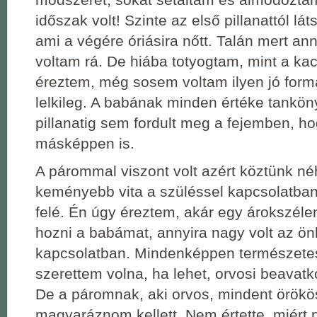
időszak volt! Szinte az első pillanattól lá
ami a végére óriásira nőtt. Talán mert an
voltam rá. De hiába totyogtam, mint a ka
éreztem, még sosem voltam ilyen jó formá
lelkileg. A babának minden értéke tanköny
pillanatig sem fordult meg a fejemben, h
másképpen is.
A párommal viszont volt azért köztünk n
keményebb vita a szüléssel kapcsolatban
felé. Én úgy éreztem, akár egy árokszéle
hozni a babámat, annyira nagy volt az ö
kapcsolatban. Mindenképpen természetes
szerettem volna, ha lehet, orvosi beavatk
De a páromnak, aki orvos, mindent örök
magyaráznom kellett. Nem értette, miért