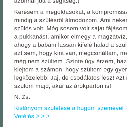
azonnal jött a segítség.)
Keresem a megoldásokat, a kompromiss
mindig a szülésről álmodozom. Ami neke
szülés volt. Még sosem volt saját fájáso
a pukkanást, amikor elmegy a magzatvíz
ahogy a babám lassan kifelé halad a szü
azt sem, hogy kint van, megcsináltam, m
még nem szültem. Szinte úgy érzem, ha
kiejtem a számon, hogy szültem egy gye
legközelebb! Jaj, de csodálatos lesz! Azt
szülöm majd, akár az árokparton is!
N. Zs.
Kislányom születése a húgom szemével 
Vetélés > > >