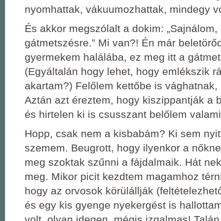
nyomhattak, vákuumozhattak, mindegy vo
És akkor megszólalt a dokim: „Sajnálom,
gátmetszésre.” Mi van?! Én már beletörőd
gyermekem halálába, ez meg itt a gátmet
(Egyáltalán hogy lehet, hogy emlékszik r
akartam?) Felőlem kettőbe is vághatnak,
Aztán azt éreztem, hogy kiszippantják a 
és hirtelen ki is csusszant belőlem valami
Hopp, csak nem a kisbabám? Ki sem nyit
szemem. Beugrott, hogy ilyenkor a nőkn
meg szoktak szűnni a fájdalmaik. Hát n
meg. Mikor picit kezdtem magamhoz térni,
hogy az orvosok körülállják (feltételezhe
és egy kis gyenge nyekergést is hallottam
volt, olyan idegen, mégis izgalmas! Talán