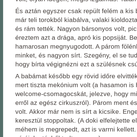
És aztán egyszer csak repült felém a kis
már teli torokból kiabálva, valaki kioldoz
és rám tették. Nagyon bársonyos volt, pi
éreztem azt a drága, apró kis popsiját. 
hamarosan megnyugodott. A párom fölénk h
minket, és nagyon sírt. Szegény, el se tu
hogy bírta végignézni ezt a szülésnek csú
A babámat később egy rövid időre elvitté
mert tiszta mekónium volt (a hasamon is 
welcome-csomagocskát, jelezve, hogy m
erről az egész cirkuszról). Párom ment és
volt. Akkor már nem is sírt a kicsike. En
keresztül stoppoltak. (A doki elfelejtette 
méhem is megrepedt, azt is varrni kellett.