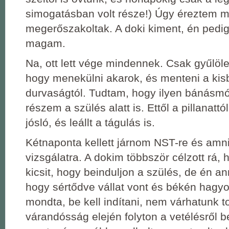
simogatásban volt része!) Úgy éreztem m
megerőszakoltak. A doki kiment, én pedig
magam.
Na, ott lett vége mindennek. Csak gyűlöle
hogy menekülni akarok, és menteni a kis
durvaságtól. Tudtam, hogy ilyen bánásm
részem a szülés alatt is. Ettől a pillanattó
jósló, és leállt a tágulás is.
Kétnaponta kellett járnom NST-re és am
vizsgálatra. A dokim többször célzott rá,
kicsit, hogy beinduljon a szülés, de én an
hogy sértődve vállat vont és békén hagyot
mondta, be kell indítani, nem várhatunk t
várandósság elején folyton a vetélésről 