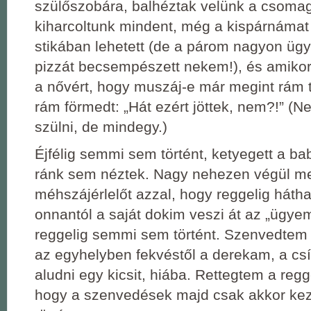
szülőszobára, balhéztak velünk a csomagj
kiharcoltunk mindent, még a kispárnámat 
stikában lehetett (de a párom nagyon üg
pizzát becsempészett nekem!), és amik
a nővért, hogy muszáj-e már megint rám 
rám förmedt: „Hát ezért jöttek, nem?!” 
szülni, de mindegy.)
Éjfélig semmi sem történt, ketyegett a ba
ránk sem néztek. Nagy nehezen végül m
méhszájérlelőt azzal, hogy reggelig hátha
onnantól a saját dokim veszi át az „ügyem
reggelig semmi sem történt. Szenvedtem a
az egyhelyben fekvéstől a derekam, a cs
aludni egy kicsit, hiába. Rettegtem a regg
hogy a szenvedések majd csak akkor kez