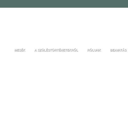
MESÉK
A SZÜLÉSTÖRTÉNETEKRŐL
RÓLUNK
BEAVATÁS