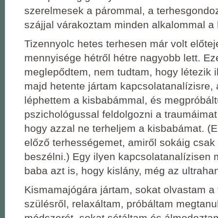
szerelmesek a párommal, a terhesgondozá
szájjal várakoztam minden alkalommal a
Tizennyolc hetes terhesen már volt előte
mennyisége hétről hétre nagyobb lett. E
meglepődtem, nem tudtam, hogy létezik il
majd hetente jártam kapcsolatanalízisre,
léphettem a kisbabámmal, és megpróbált
pszichológussal feldolgozni a traumáimat,
hogy azzal ne terheljem a kisbabámat. (
előző terhességemet, amiről sokáig csak
beszélni.) Egy ilyen kapcsolatanalízisen
baba azt is, hogy kislány, még az ultrahan
Kismamajógára jártam, sokat olvastam a
szülésről, relaxáltam, próbáltam megtanu
módszerét, sokat sétáltam és álmodozta