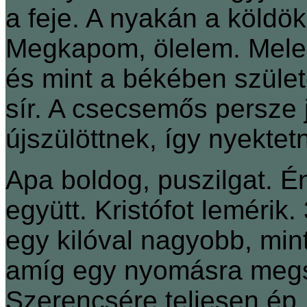
a feje. A nyakán a köldök
Megkapom, ölelem. Mele
és mint a békében szüle
sír. A csecsemős persze 
újszülöttnek, így nyektet
Apa boldog, puszilgat. É
együtt. Kristófot lemérik
egy kilóval nagyobb, mint
amíg egy nyomásra megs
Szerencsére teljesen ép.