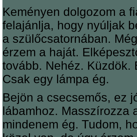
Keményen dolgozom a fia
felajánlja, hogy nyúljak
a szülőcsatornában. Még
érzem a haját. Elképesz
tovább. Nehéz. Küzdök. B
Csak egy lámpa ég.
Bejön a csecsemős, ez jó
lábamhoz. Masszírozza a
mindenem ég. Tudom, hog