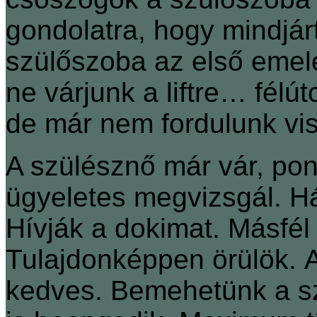
gondolatra, hogy mindjár
szülőszoba az első emele
ne várjunk a liftre… félú
de már nem fordulunk vi
A szülésznő már vár, pont
ügyeletes megvizsgál. Hár
Hívják a dokimat. Másfél 
Tulajdonképpen örülök. 
kedves. Bemehetünk a sz