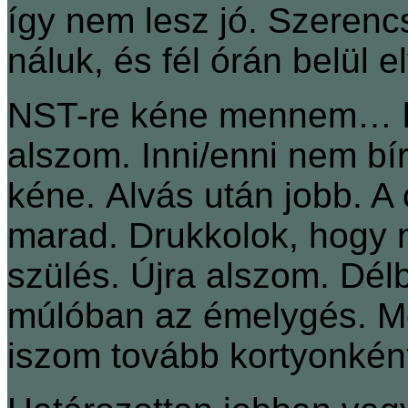
így nem lesz jó. Szerenc
náluk, és fél órán belül e
NST-re kéne mennem… ki
alszom. Inni/enni nem bí
kéne. Alvás után jobb. A 
marad. Drukkolok, hogy n
szülés. Újra alszom. Dé
múlóban az émelygés. M
iszom tovább kortyonkén