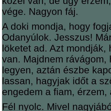
közel van, de úgy érzem,
vége. Nagyon fáj.
A doki mondja, hogy fogj
Odanyúlok. Jesszus! Már f
löketet ad. Azt mondják,
van. Majdnem rávágom, h
legyen, aztán észbe ka
lassan, hagyjak időt a 
engedem a fiam, érzem, a
Fél nyolc. Mivel nagyjábó