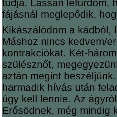
tudja. Lassan lefürdöm, 
fájásnál meglepődik, ho
Kikászálódom a kádból, l
Máshoz nincs kedvem/er
kontrakciókat. Két-háro
szülésznőt, megegyezünk
aztán megint beszéljünk. 
harmadik hívás után fel
úgy kell lennie. Az ágyró
Erősödnek, még mindig 