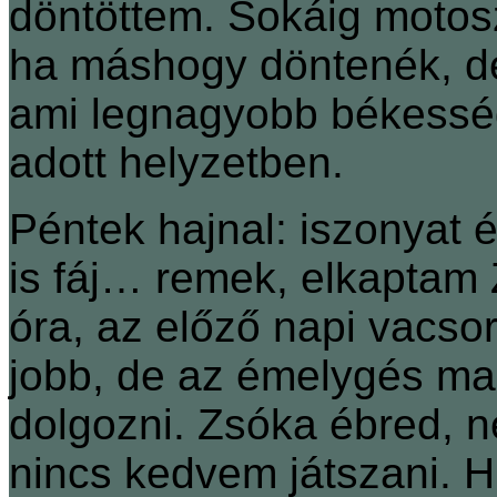
döntöttem. Sokáig motos
ha máshogy döntenék, de 
ami legnagyobb békessé
adott helyzetben.
Péntek hajnal: iszonyat 
is fáj… remek, elkaptam 
óra, az előző napi vacsor
jobb, de az émelygés ma
dolgozni. Zsóka ébred, n
nincs kedvem játszani. 