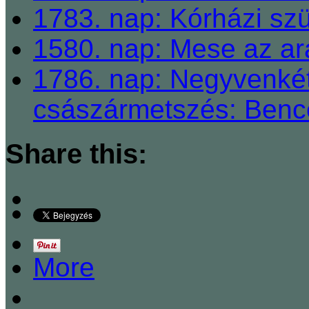
1783. nap: Kórházi sz
1580. nap: Mese az a
1786. nap: Negyvenkét
császármetszés: Benc
Share this:
More