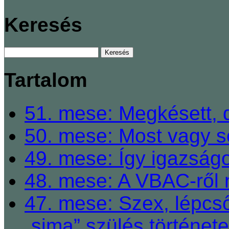
Keresés
Tartalom
51. mese: Megkésett, 
50. mese: Most vagy so
49. mese: Így igazságo
48. mese: A VBAC-ről 
47. mese: Szex, lépcső
„sima” szülés története