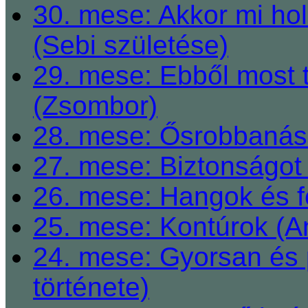
30. mese: Akkor mi h
(Sebi születése)
29. mese: Ebből most 
(Zsombor)
28. mese: Ősrobbanás 
27. mese: Biztonságot 
26. mese: Hangok és fe
25. mese: Kontúrok (A
24. mese: Gyorsan és 
története)