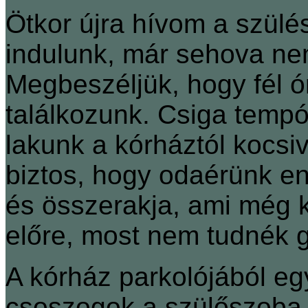
Ötkor újra hívom a szül
indulunk, már sehova n
Megbeszéljük, hogy fél 
találkozunk. Csiga temp
lakunk a kórháztól kocs
biztos, hogy odaérünk enny
és összerakja, ami még k
előre, most nem tudnék 
A kórház parkolójából eg
csoszogok a szülőszoba f