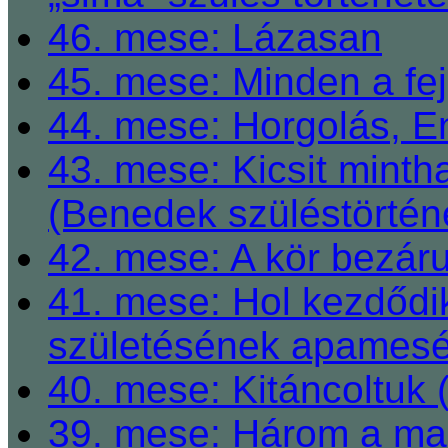
46. mese: Lázasan
45. mese: Minden a fej
44. mese: Horgolás, E
43. mese: Kicsit mint
(Benedek szüléstörtén
42. mese: A kör bezárul
41. mese: Hol kezdődi
születésének apamesé
40. mese: Kitáncoltuk 
39. mese: Három a ma