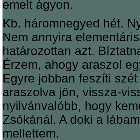
emelt ágyon.
Kb. háromnegyed hét. Ny
Nem annyira elementáris
határozottan azt. Bíztatn
Érzem, ahogy araszol egy
Egyre jobban feszíti szét
araszolva jön, vissza-vi
nyilvánvalóbb, hogy kem
Zsókánál. A doki a lábamh
mellettem.