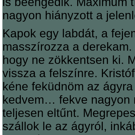
is beengedik. Maximum tí
nagyon hiányzott a jelenl
Kapok egy labdát, a feje
masszírozza a derekam. J
hogy ne zökkentsen ki. M
vissza a felszínre. Krist
kéne feküdnöm az ágyra 
kedvem… fekve nagyon r
teljesen eltűnt. Megrepe
szállok le az ágyról, in