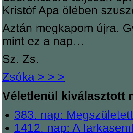
Kristóf Apa ölében szusz
Aztán megkapom újra. Gy
mint ez a nap…
Sz. Zs.
Zsóka > > >
Véletlenül kiválasztott
383. nap: Megszületett
1412. nap: A farkasem