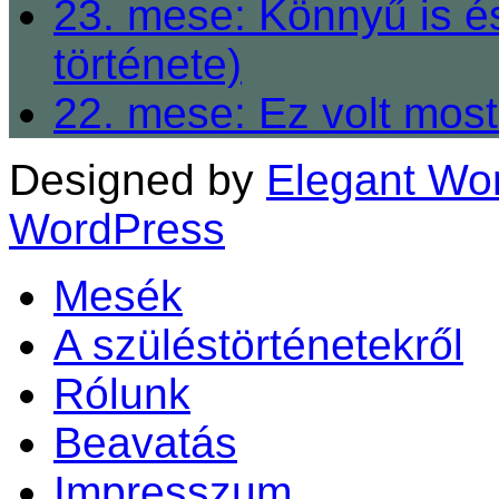
23. mese: Könnyű is é
története)
22. mese: Ez volt most
Designed by
Elegant Wo
WordPress
Mesék
A szüléstörténetekről
Rólunk
Beavatás
Impresszum