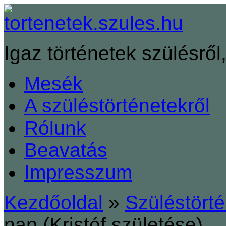
Igaz történetek szülésről,
Mesék
A szüléstörténetekről
Rólunk
Beavatás
Impresszum
Kezdőoldal
»
Szüléstört
nap (Kristóf születése)