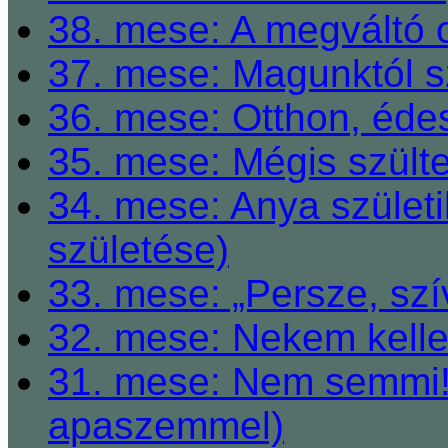
38. mese: A megváltó o
37. mese: Magunktól s
36. mese: Otthon, éde
35. mese: Mégis szült
34. mese: Anya születi
születése)
33. mese: „Persze, szí
32. mese: Nekem kelle
31. mese: Nem semmi! 
apaszemmel)