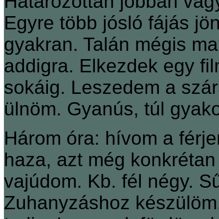
Határozottan jobban vag
Egyre több jósló fájás j
gyakran. Talán mégis ma
addigra. Elkezdek egy fil
sokáig. Leszedem a szára
ülnöm. Gyanús, túl gyak
Három óra: hívom a férje
haza, azt még konkréta
vajúdom. Kb. fél négy. S
Zuhanyzáshoz készülöm.