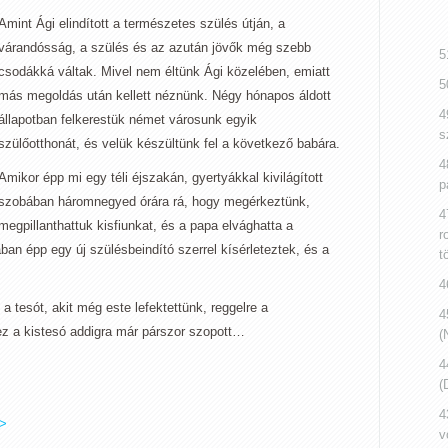
Amint Ági elindított a természetes szülés útján, a
várandósság, a szülés és az azután jövők még szebb
5
csodákká váltak. Mivel nem éltünk Ági közelében, emiatt
5
más megoldás után kellett néznünk. Négy hónapos áldott
4
állapotban felkerestük német városunk egyik
s
szülőotthonát, és velük készültünk fel a következő babára.
4
Amikor épp mi egy téli éjszakán, gyertyákkal kivilágított
p
szobában háromnegyed órára rá, hogy megérkeztünk,
4
megpillanthattuk kisfiunkat, és a papa elvághatta a
r
ban épp egy új szülésbeindító szerrel kísérleteztek, és a
t
4
 a tesót, akit még este lefektettünk, reggelre a
4
ez a kistesó addigra már párszor szopott…
(
4
(
4
 >
v