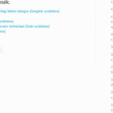
esék.
s
4
ilági létben lebegve (Gergőnk születése)
4
zületése)
t
vatív kórházban (Gabi születése)
a
ése)
4
s
3
e
3
s
3
M
3
(
3
s
3
(