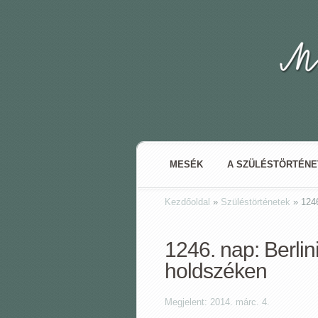
MESÉK
A SZÜLÉSTÖRTÉN
Kezdőoldal
»
Szüléstörténetek
»
1246
1246. nap: Berlin
holdszéken
Megjelent: 2014. márc. 4.