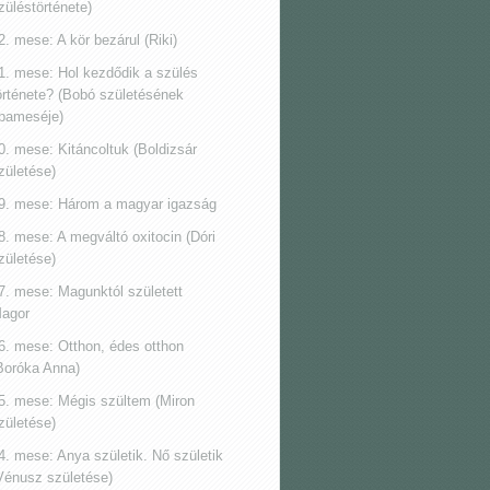
züléstörténete)
2. mese: A kör bezárul (Riki)
1. mese: Hol kezdődik a szülés
örténete? (Bobó születésének
pameséje)
0. mese: Kitáncoltuk (Boldizsár
zületése)
9. mese: Három a magyar igazság
8. mese: A megváltó oxitocin (Dóri
zületése)
7. mese: Magunktól született
agor
6. mese: Otthon, édes otthon
Boróka Anna)
5. mese: Mégis szültem (Miron
zületése)
4. mese: Anya születik. Nő születik
Vénusz születése)