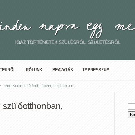
IGAZ TÖRTÉNETEK SZÜLÉSRŐL, SZÜLETÉSRŐL
ETEKRŐL
RÓLUNK
BEAVATÁS
IMPRESSZUM
. nap: Berlini szülőotthonban, holdszéken
i szülőotthonban,