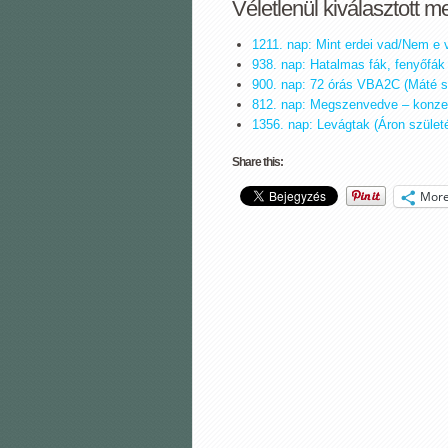
Véletlenül kiválasztott m
1211. nap: Mint erdei vad/Nem e v
938. nap: Hatalmas fák, fenyőfák
900. nap: 72 órás VBA2C (Máté s
812. nap: Megszenvedve ‒ konzer
1356. nap: Levágtak (Áron szület
Share this:
Mor