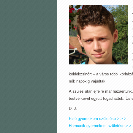
köldökzsinórt – a város többi kórházá
nők napokig vajúdtak.
A szülés után éjfélre már hazaértünk,
testvérkével együtt fogadhattuk. És 
D. J.
Első gyermekem születése > > >
Harmadik gyermekem születése > >