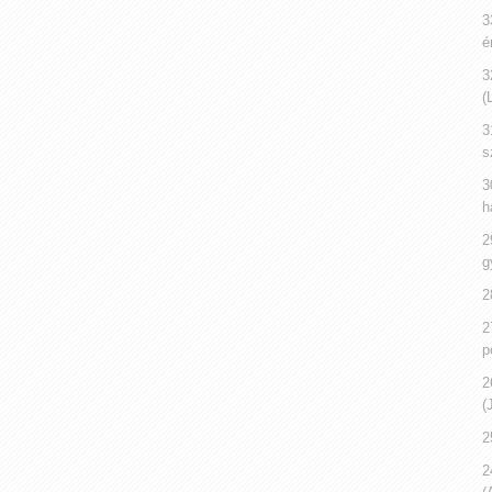
3
é
3
(
3
s
3
h
2
g
2
2
p
2
(
2
2