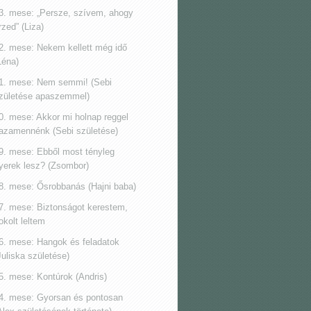
3. mese: „Persze, szívem, ahogy
rzed” (Liza)
2. mese: Nekem kellett még idő
Léna)
1. mese: Nem semmi! (Sebi
zületése apaszemmel)
0. mese: Akkor mi holnap reggel
azamennénk (Sebi születése)
9. mese: Ebből most tényleg
yerek lesz? (Zsombor)
8. mese: Ősrobbanás (Hajni baba)
7. mese: Biztonságot kerestem,
okolt leltem
6. mese: Hangok és feladatok
Juliska születése)
5. mese: Kontúrok (Andris)
4. mese: Gyorsan és pontosan