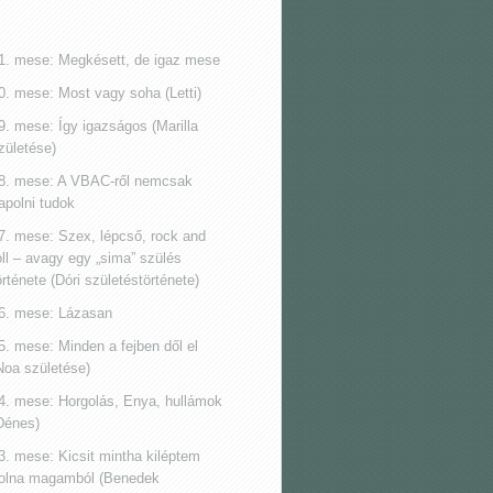
1. mese: Megkésett, de igaz mese
0. mese: Most vagy soha (Letti)
9. mese: Így igazságos (Marilla
zületése)
8. mese: A VBAC-ről nemcsak
apolni tudok
7. mese: Szex, lépcső, rock and
oll ‒ avagy egy „sima” szülés
örténete (Dóri születéstörténete)
6. mese: Lázasan
5. mese: Minden a fejben dől el
Noa születése)
4. mese: Horgolás, Enya, hullámok
Dénes)
3. mese: Kicsit mintha kiléptem
olna magamból (Benedek