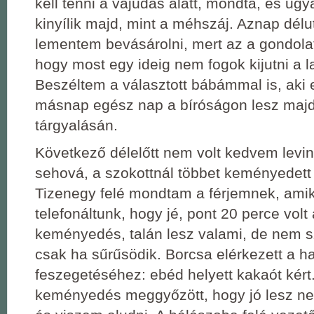
kell tenni a vajúdás alatt, mondta, és u
kinyílik majd, mint a méhszáj. Aznap dél
lementem bevásárolni, mert az a gondol
hogy most egy ideig nem fogok kijutni a l
Beszéltem a választott bábámmal is, aki 
másnap egész nap a bíróságon lesz majd
tárgyalásán.
Következő délelőtt nem volt kedvem levin
sehová, a szokottnál többet keményedett
Tizenegy felé mondtam a férjemnek, ami
telefonáltunk, hogy jé, pont 20 perce volt
keményedés, talán lesz valami, de nem s
csak ha sűrűsödik. Borcsa elérkezett a h
feszegetéséhez: ebéd helyett kakaót kért
keményedés meggyőzött, hogy jó lesz ne