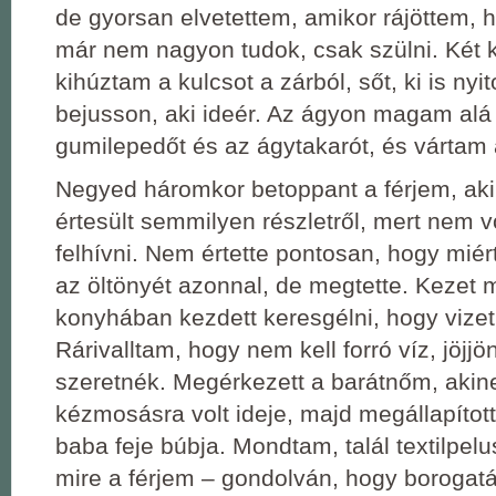
de gyorsan elvetettem, amikor rájöttem,
már nem nagyon tudok, csak szülni. Két k
kihúztam a kulcsot a zárból, sőt, ki is nyi
bejusson, aki ideér. Az ágyon magam alá 
gumilepedőt és az ágytakarót, és vártam 
Negyed háromkor betoppant a férjem, a
értesült semmilyen részletről, mert nem v
felhívni. Nem értette pontosan, hogy miért
az öltönyét azonnal, de megtette. Kezet 
konyhában kezdett keresgélni, hogy vizet
Rárivalltam, hogy nem kell forró víz, jöjjön
szeretnék. Megérkezett a barátnőm, akin
kézmosásra volt ideje, majd megállapított
baba feje búbja. Mondtam, talál textilpel
mire a férjem – gondolván, hogy borogatá