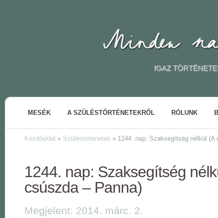
IGAZ TÖRTÉNETE
MESÉK
A SZÜLÉSTÖRTÉNETEKRŐL
RÓLUNK
Kezdőoldal
»
Szüléstörténetek
»
1244. nap: Szaksegítség nélkül (A
1244. nap: Szaksegítség nélk
csúszda – Panna)
Megjelent: 2014. márc. 2.