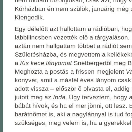
nem tudtam bizonyosan, csak azt, hogy v
Kórházban én nem szülök, januárig még s
Kiengedik.
Egy délelőtt azt hallottam a rádióban, hog
lábbilincsben vezették elő a tárgyaláson.
aztán nem hallgattam többet a rádiót sem
Születésházba, és megvettem a kellékeke
a
Kis kece lányomat
Snétbergertől meg B
Meghozta a postás a frissen megjelent
V
könyvet, amit a másfél éves lányom csak
adott vissza – először ő olvasta el, add
jutott meg az
Inda
. Úgy terveztem, hogy 
bábát hívok, és ha el mer jönni, ott lesz.
barátnőmet is, aki a nagylánnyal is tud fo
szükséges, meg velem is, ha a gyerekkel