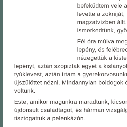
befeküdtem vele a
levette a zokniját,
magzatvízben állt.
ismerkedtünk, gyö
Fél óra múlva meg
lepény, és felébre
nézegettük a kiste
lepényt, aztán szopiztak egyet a kislányo
tyúklevest, aztán írtam a gyerekorvosunk
újszülöttet nézni. Mindannyian boldogok 
voltunk.
Este, amikor magunkra maradtunk, kicso
újdonsült családtagot, és hárman vizsgálg
tisztogattuk a pelenkázón.