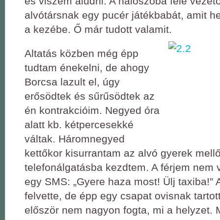
és viszem aludni. A hálószoba felé vezető
alvótársnak egy pucér játékbabát, amit h
a kezébe. Ő már tudott valamit.
Altatás közben még épp
tudtam énekelni, de ahogy
Borcsa lazult el, úgy
erősödtek és sűrűsödtek az
én kontrakcióim. Negyed óra
alatt kb. kétpercesekké
váltak. Háromnegyed
kettőkor kisurrantam az alvó gyerek mellő
telefonálgatásba kezdtem. A férjem nem v
egy SMS: „Gyere haza most! Ülj taxiba!”
felvette, de épp egy csapat ovisnak tartot
először nem nagyon fogta, mi a helyzet.