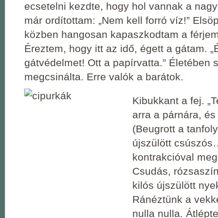
ecsetelni kezdte, hogy hol vannak a nagy
már ordítottam: „Nem kell forró víz!” Elsö
közben hangosan kapaszkodtam a férje
Éreztem, hogy itt az idő, égett a gátam. „É
gátvédelmet! Ott a papírvatta.” Életében
megcsinálta. Erre valók a barátok.
Kibukkant a fej. „T
arra a párnára, és
(Beugrott a tanfol
újszülött csúszós
kontrakcióval meg
Csudás, rózsaszín
kilós újszülött ny
Ránéztünk a vekke
nulla nulla. Átlépt