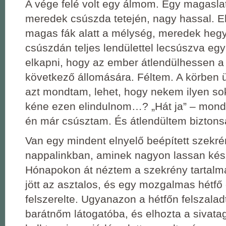
A vége felé volt egy álmom. Egy magasla
meredek csúszda tetején, nagy hassal. E
magas fák alatt a mélység, meredek hegy
csúszdán teljes lendülettel lecsúszva egy 
elkapni, hogy az ember átlendülhessen a
következő állomására. Féltem. A körben 
azt mondtam, lehet, hogy nekem ilyen s
kéne ezen elindulnom…? „Hát ja” – mond
én már csúsztam. És átlendültem bizton
Van egy mindent elnyelő beépített szekré
nappalinkban, aminek nagyon lassan készü
Hónapokon át néztem a szekrény tartalmá
jött az asztalos, és egy mozgalmas hétfő 
felszerelte. Ugyanazon a hétfőn felszalad
barátnőm látogatóba, és elhozta a sivatag