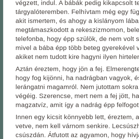
végzett, indul. A bábák pedig kikapcsolt t
tárgyalóteremben. Felhívtam még egy füg
akit ismertem, és ahogy a kislányom lába
megtámaszkodott a rekeszizmomon, bel
telefonba, hogy épp szülök, de nem volt
mivel a bába épp több beteg gyerekével v
akiket nem tudott kire hagyni ilyen hirtele
Aztán éreztem, hogy jön a fej. Elmerengt
hogy fog kijönni, ha nadrágban vagyok, 
lerángatni magamról. Nem jutottam sokra
végéig. Szerencse, mert nem a fej jött, 
magzatvíz, amit így a nadrág épp felfogot
Innen egy kicsit könnyebb lett, éreztem, 
vetve, nem kell várnom senkire. Lecsúsz
csúszdán. Átfutott az agyamon, hogy hívj