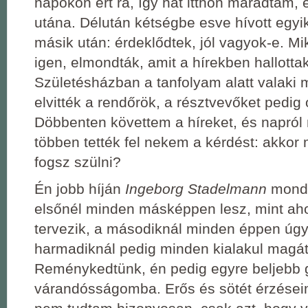
napokon ért rá, így hát itthon maradtam, 
utána. Délután kétségbe esve hívott egyi
másik után: érdeklődtek, jól vagyok-e. Mik
igen, elmondták, amit a hírekben hallottak
Születésházban a tanfolyam alatt valaki m
elvitték a rendőrök, a résztvevőket pedig o
Döbbenten követtem a híreket, és napról
többen tették fel nekem a kérdést: akkor
fogsz szülni?
Én jobb híján
Ingeborg Stadelmann
mondá
elsőnél minden másképpen lesz, mint ah
tervezik, a másodiknál minden éppen úgy
harmadiknál pedig minden kialakul magát
Reménykedtünk, én pedig egyre beljebb 
várandósságomba. Erős és sötét érzései