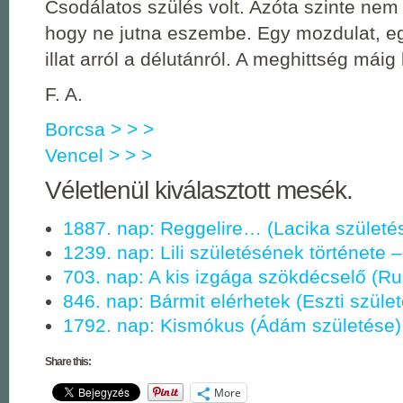
Csodálatos szülés volt. Azóta szinte nem t
hogy ne jutna eszembe. Egy mozdulat, e
illat arról a délutánról. A meghittség máig 
F. A.
Borcsa > > >
Vencel > > >
Véletlenül kiválasztott mesék.
1887. nap: Reggelire… (Lacika születé
1239. nap: Lili születésének története 
703. nap: A kis izgága szökdécselő (Ru
846. nap: Bármit elérhetek (Eszti szüle
1792. nap: Kismókus (Ádám születése)
Share this:
More