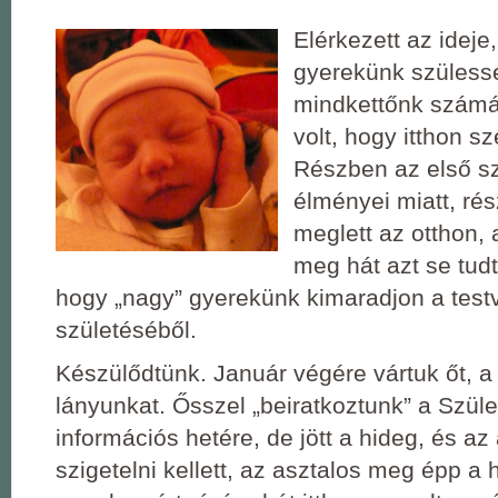
Elérkezett az ideje
gyerekünk szüless
mindkettőnk számá
volt, hogy itthon s
Részben az első sz
élményei miatt, rés
meglett az otthon, a
meg hát azt se tudt
hogy „nagy” gyerekünk kimaradjon a test
születéséből.
Készülődtünk. Január végére vártuk őt, 
lányunkat. Ősszel „beiratkoztunk” a Szül
információs hetére, de jött a hideg, és az
szigetelni kellett, az asztalos meg épp a 