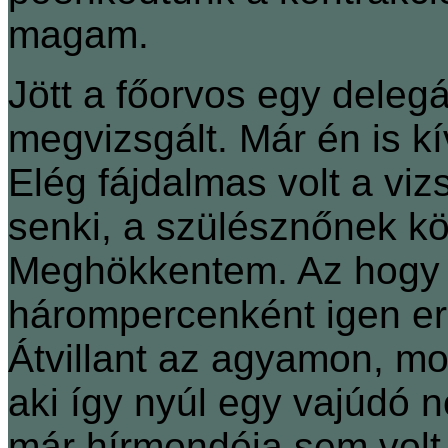
magam.
Jött a főorvos egy delegá
megvizsgált. Már én is k
Elég fájdalmas volt a vi
senki, a szülésznőnek kö
Meghökkentem. Az hogy 
hárompercenként igen e
Átvillant az agyamon, m
aki így nyúl egy vajúdó 
már hírmondója sem volt