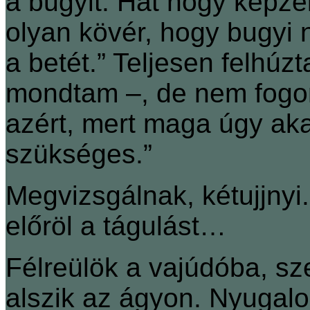
a bugyit. Hát hogy képze
olyan kövér, hogy bugyi n
a betét.” Teljesen felhú
mondtam –, de nem fogo
azért, mert maga úgy aka
szükséges.”
Megvizsgálnak, kétujjnyi
előröl a tágulást…
Félreülök a vajúdóba, s
alszik az ágyon. Nyugalo