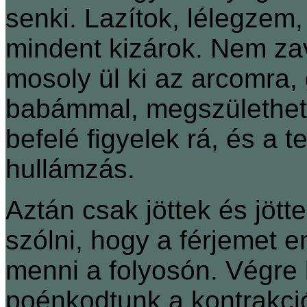
senki. Lazítok, lélegzem,
mindent kizárok. Nem za
mosoly ül ki az arcomra
babámmal, megszülethet
befelé figyelek rá, és a 
hullámzás.
Aztán csak jöttek és jöt
szólni, hogy a férjemet e
menni a folyosón. Végre 
poénkodtunk a kontrakció