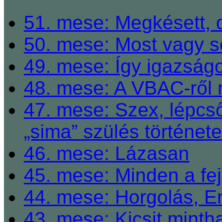
51. mese: Megkésett, 
50. mese: Most vagy so
49. mese: Így igazságo
48. mese: A VBAC-ről 
47. mese: Szex, lépcső
„sima” szülés története
46. mese: Lázasan
45. mese: Minden a fej
44. mese: Horgolás, E
43. mese: Kicsit mint