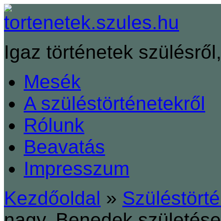
Igaz történetek szülésről,
Mesék
A szüléstörténetekről
Rólunk
Beavatás
Impresszum
Kezdőoldal
»
Szüléstört
nagy, Benedek születése