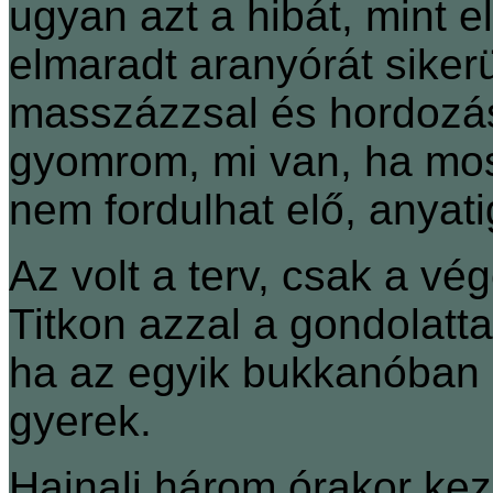
ugyan azt a hibát, mint e
elmaradt aranyórát siker
masszázzsal és hordozás
gyomrom, mi van, ha most
nem fordulhat elő, anyat
Az volt a terv, csak a v
Titkon azzal a gondolatta
ha az egyik bukkanóban 
gyerek.
Hajnali három órakor kez