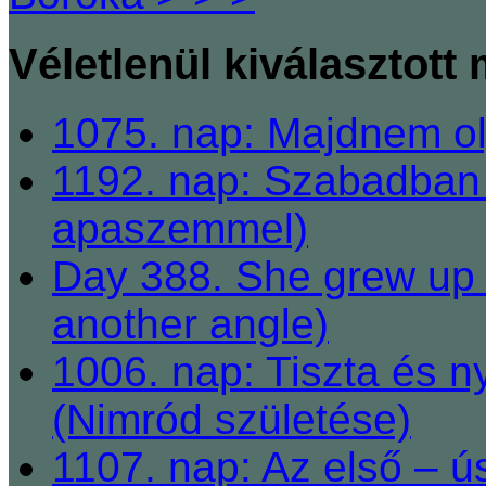
Véletlenül kiválasztott
1075. nap: Majdnem 
1192. nap: Szabadban s
apaszemmel)
Day 388. She grew up 
another angle)
1006. nap: Tiszta és n
(Nimród születése)
1107. nap: Az első – ús