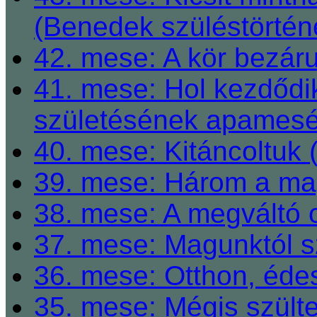
(Benedek szüléstörtén
42. mese: A kör bezárul
41. mese: Hol kezdődi
születésének apamesé
40. mese: Kitáncoltuk 
39. mese: Három a ma
38. mese: A megváltó o
37. mese: Magunktól s
36. mese: Otthon, éde
35. mese: Mégis szült