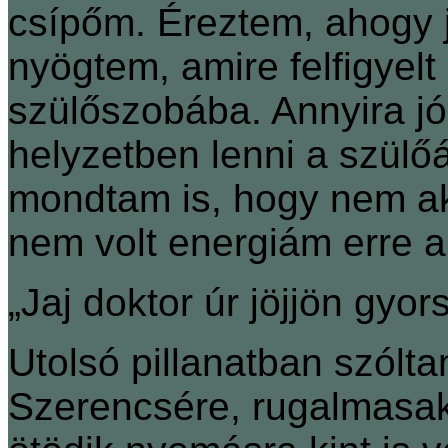
csípőm. Éreztem, ahogy j
nyögtem, amire felfigyelt
szülőszobába. Annyira jó
helyzetben lenni a szül
mondtam is, hogy nem ak
nem volt energiám erre a 
„Jaj doktor úr jöjjön gyorsa
Utolsó pillanatban szólt
Szerencsére, rugalmasak