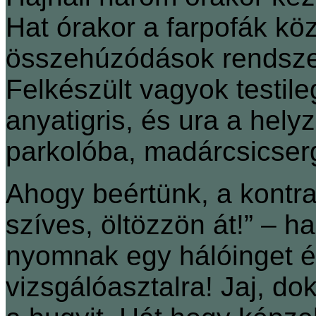
Hat órakor a farpofák köz
összehúzódások rendszer
Felkészült vagyok testile
anyatigris, és ura a hely
parkolóba, madárcsicser
Ahogy beértünk, a kontra
szíves, öltözzön át!” – 
nyomnak egy hálóinget és
vizsgálóasztalra! Jaj, dok