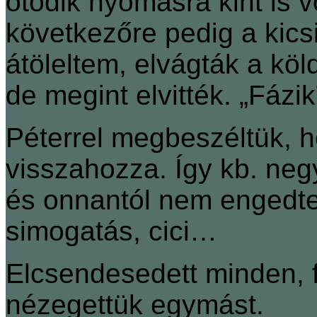
ötödik nyomásra kint is vo
következőre pedig a kicsi
átöleltem, elvágták a kö
de megint elvitték. „Fáz
Péterrel megbeszéltük, h
visszahozza. Így kb. ne
és onnantól nem engedte
simogatás, cici…
Elcsendesedett minden, 
nézegettük egymást.