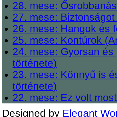
28. mese: Ősrobbanás 
27. mese: Biztonságot 
26. mese: Hangok és fe
25. mese: Kontúrok (A
24. mese: Gyorsan és 
története)
23. mese: Könnyű is é
története)
22. mese: Ez volt most
Designed by
Elegant Wo