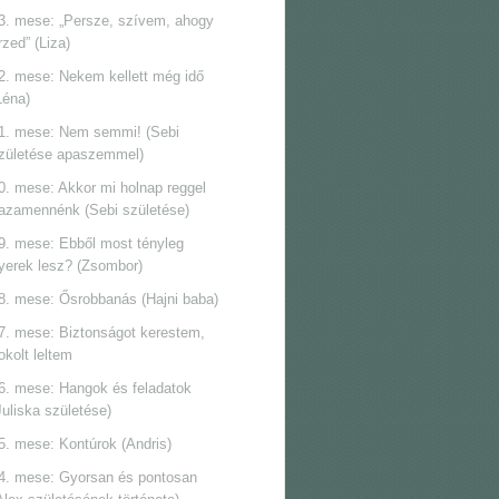
3. mese: „Persze, szívem, ahogy
rzed” (Liza)
2. mese: Nekem kellett még idő
Léna)
1. mese: Nem semmi! (Sebi
zületése apaszemmel)
0. mese: Akkor mi holnap reggel
azamennénk (Sebi születése)
9. mese: Ebből most tényleg
yerek lesz? (Zsombor)
8. mese: Ősrobbanás (Hajni baba)
7. mese: Biztonságot kerestem,
okolt leltem
6. mese: Hangok és feladatok
Juliska születése)
5. mese: Kontúrok (Andris)
4. mese: Gyorsan és pontosan