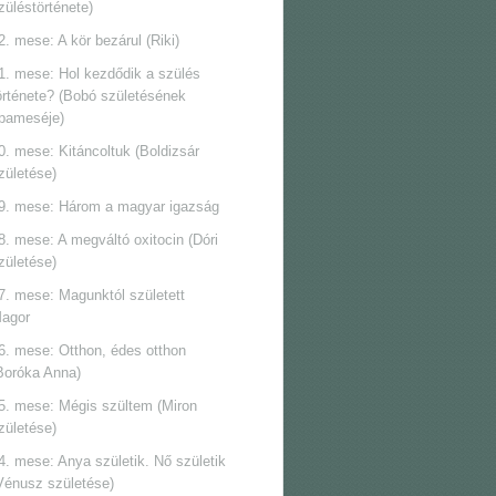
züléstörténete)
2. mese: A kör bezárul (Riki)
1. mese: Hol kezdődik a szülés
örténete? (Bobó születésének
pameséje)
0. mese: Kitáncoltuk (Boldizsár
zületése)
9. mese: Három a magyar igazság
8. mese: A megváltó oxitocin (Dóri
zületése)
7. mese: Magunktól született
agor
6. mese: Otthon, édes otthon
Boróka Anna)
5. mese: Mégis szültem (Miron
zületése)
4. mese: Anya születik. Nő születik
Vénusz születése)