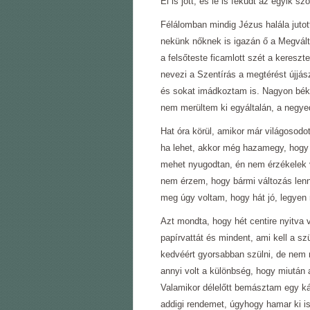
El is jött, és le is feküdt az egyik 
Félálomban mindig Jézus halála juto
nekünk nőknek is igazán ő a Megváltó
a felsőteste ficamlott szét a keresz
nevezi a Szentírás a megtérést újjás
és sokat imádkoztam is. Nagyon bék
nem merültem ki egyáltalán, a negy
Hat óra körül, amikor már világosodot
ha lehet, akkor még hazamegy, hogy 
mehet nyugodtan, én nem érzékelek v
nem érzem, hogy bármi változás lenn
meg úgy voltam, hogy hát jó, legyen 
Azt mondta, hogy hét centire nyitva
papírvattát és mindent, ami kell a sz
kedvéért gyorsabban szülni, de nem
annyi volt a különbség, hogy miután 
Valamikor délelőtt bemásztam egy kád 
addigi rendemet, úgyhogy hamar ki is