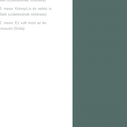
Alex születésének története)
3. mese: Könnyű is és nehéz is
Márk születésének története)
2. mese: Ez volt most az én
itmusom (Viola)