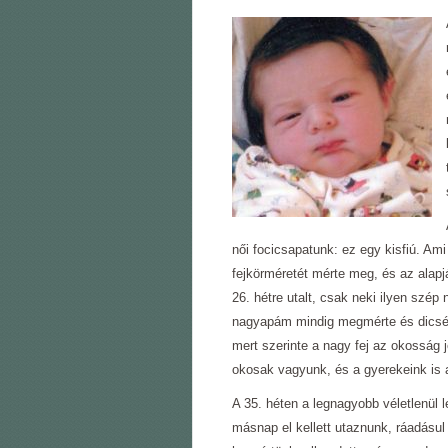
női focicsapatunk: ez egy kisfiú. Am
fejkörméretét mérte meg, és az alapj
26. hétre utalt, csak neki ilyen szép
nagyapám mindig megmérte és dicsért
mert szerinte a nagy fej az okosság j
okosak vagyunk, és a gyerekeink is 
A 35. héten a legnagyobb véletlenül 
másnap el kellett utaznunk, ráadásul 