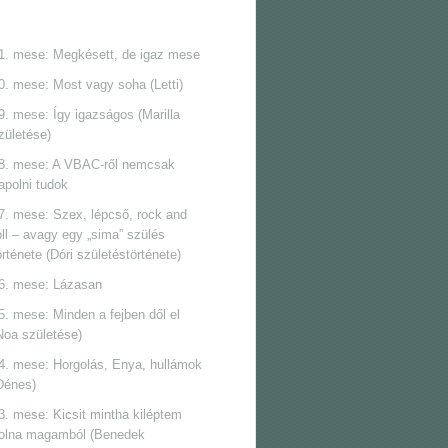
1. mese: Megkésett, de igaz mese
0. mese: Most vagy soha (Letti)
9. mese: Így igazságos (Marilla
zületése)
8. mese: A VBAC-ről nemcsak
apolni tudok
7. mese: Szex, lépcső, rock and
oll ‒ avagy egy „sima” szülés
örténete (Dóri születéstörténete)
6. mese: Lázasan
5. mese: Minden a fejben dől el
Noa születése)
4. mese: Horgolás, Enya, hullámok
Dénes)
3. mese: Kicsit mintha kiléptem
olna magamból (Benedek