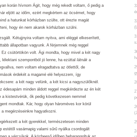
lyan korán hívnom Ágit, hogy még rekedt voltam, ő pedig a
3
é
már eljött az időm, ezért megkértem az öcsémet, hogy
mind a hatunkat kórházban szülte, ott érezte magát
3
(
rteni, hogy én nem akarok kórházban szülni.
3
gált. Kétujjnyira voltam nyitva, ami eléggé elkeserített,
s
ttabb állapotban vagyunk. A férjemnek még reggel
3
. Ez csütörtökön volt. Ági mondta, hogy mivel a két nagy
h
, lélektani szempontból jó lenne, ha ezúttal
látnák
a
2
gvallva, nem voltam elragadtatva az ötlettől, de
g
a mások érdekét a magamé elé helyezzem, így
kcsere: a két nagy velünk, a két kicsi a nagyszülőknél.
2
az édesapám minden áldott reggel megkérdezte az én két
2
-e a kistestvérük, ők pedig következesen nemmel
p
igent mondtak. Kár, hogy olyan hároméves kor körül
2
k a megérzéseinkre hagyatkozni.
(
megérkezett a két gyerekkel, természetesen minden
2
stétől vasárnapig valami sűrű nyálka csordogált
2
 meg a vércsíkok. A közbeeső időben bebarangoltuk az