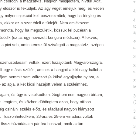
n csorogni a magzatvíz. Nagyon megijedtem, hívtuk Ágit,
s
y először is feküdjek. Az ágy végét emeljük meg, és vécén
4
y milyen injekciót kell beszereznünk, hogy ha tényleg és
4
és, akkor ez a szer érleli a tüdejét. Nem emlékszem
t
 mondta, hogy ha megszületik, kössük fel pucéran a
a
södik (ez az úgy nevezett kenguru módszer). A fekvés,
4
s a pici seb, amin keresztül szivárgott a magzatvíz, szépen
s
3
sszehúzódásaim voltak, ezért hazajöttünk Magyarországra.
3
t egy másik szülés, aminek a hangjait a két nagy hallotta.
s
jam semmit sem változott (a külső egyujjnyira nyitva, a
3
e az apja, a két kicsi hazajött velem a szüleimhez.
M
agam, és úgy is viselkedtem. Segíteni nem nagyon bírtam,
3
m-lengtem, és közben dühöngtem azon, hogy otthon
(
 csinálni szülés előtt, és ráadásul nagyon hiányzott
3
 Huszonhetedikére, 28-ára és 29-ére virradóra voltak
s
es összehúzódásaim pár óra hosszat, amik aztán
3
(