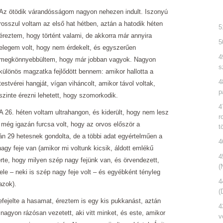
Az ötödik várandósságom nagyon nehezen indult. Iszonyú
rosszul voltam az első hat hétben, aztán a hatodik héten
5
éreztem, hogy történt valami, de akkorra már annyira
5
elegem volt, hogy nem érdekelt, és egyszerűen
4
megkönnyebbültem, hogy már jobban vagyok. Nagyon
s
különös magzatka fejlődött bennem: amikor hallotta a
4
testvérei hangját, vígan viháncolt, amikor távol voltak,
p
szinte érezni lehetett, hogy szomorkodik.
4
A 26. héten voltam ultrahangon, és kiderült, hogy nem lesz
r
i még igazán furcsa volt, hogy az orvos először a
t
án 29 hetesnek gondolta, de a többi adat egyértelműen a
4
 nagy feje van (amikor mi voltunk kicsik, áldott emlékű
4
e, hogy milyen szép nagy fejünk van, és örvendezett,
(
ele – neki is szép nagy feje volt – és egyébként tényleg
4
azok).
(
lefejelte a hasamat, éreztem is egy kis pukkanást, aztán
4
nagyon rázósan vezetett, aki vitt minket, és este, amikor
v