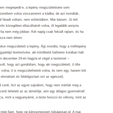
em megrepedt-e, a lepény megszületésére sem
erettem volna visszamenni a kádba, de azt mondták,
úl fáradt voltam, nem erősködtem. Már bánom. Jó lett
rős közegében ellazulhatott volna, őt legalább annyira
 ha nem még jobban. Két napig csak feküdt rajtam, és ha
issza nem értem.
kor megszületett a lepény, Ági mondta, hogy a méhlepény
egypetéjű ikertestvére, aki körülbelül hathetes korában halt
n december 24-én hagyta el végül a testemet –
volt, hogy azt gondoltam, hogy aki megszületett, ő ölte
volna, ő is megszülethetett volna, és nem egy, hanem két
e elsirattam és feldolgoztam ezt az egészet).
 centi. Azt az egyet sajnálom, hogy nem mértük meg a
 centi lehetett az az átmérője, ami egy átlagos gyermeknél
 arca, mint a nagyanyámé, a teste hosszú és vékony, mint az
még fiam, hogy ne kényeztessem túlságosan el. A mai