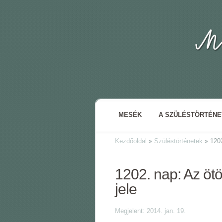
MESÉK
A SZÜLÉSTÖRTÉN
Kezdőoldal
»
Szüléstörténetek
»
1202
1202. nap: Az ötö
jele
Megjelent: 2014. jan. 19.