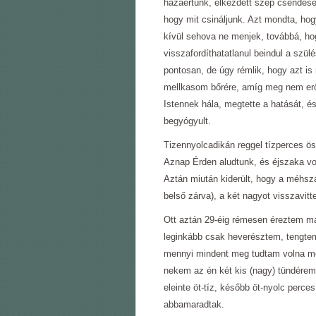
hazaértünk, elkezdett szép csendese
hogy mit csináljunk. Azt mondta, hog
kívül sehova ne menjek, továbbá, hog
visszafordíthatatlanul beindul a szül
pontosan, de úgy rémlik, hogy azt is
mellkasom bőrére, amíg meg nem erő
Istennek hála, megtette a hatását, é
begyógyult.
Tizennyolcadikán reggel tízperces ö
Aznap Érden aludtunk, és éjszaka vol
Aztán miután kiderült, hogy a méhszá
belső zárva), a két nagyot visszavitt
Ott aztán 29-éig rémesen éreztem m
leginkább csak heverésztem, tengte
mennyi mindent meg tudtam volna még
nekem az én két kis (nagy) tündérem.
eleinte öt-tíz, később öt-nyolc perc
abbamaradtak.