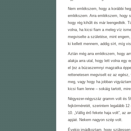
Nem emlékszem, hogy a korábbi heg
emlékszem. Arra emlékszem, hogy sz
hogy rég kihűlt és már leengedték. T
volna, ha kicsi fiam a meleg víz isme
megviselte a születése, mint engem,
ki kellett mennem, addig sírt, míg v
Aztán még arra emlékszem, hogy ami
alakja arra utal, hogy lett volna egy 
el (ez a búzaszemnyi magzatka éppe
rettenetesen megviselt ez az egész, 
meg, vagy hogy ha jobban vigyáztam 
kicsi fiam lenne – sokáig tartott, mir
Négyezer-négyszáz gramm volt és 59
fejkörméretét, szerintem legalább 12
10. „Vállig érő fekete haja volt”, az
apjáé. Nekem nagyon szép volt.
Évekig imádkoztam, hogy szülessen 