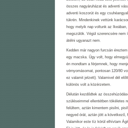
összes nagyáruházat és adventi vásár
adventi koszorút és egy csuhéangyalt
tükrén. Mindenkinek vettünk karácson
hogy melyik nap voltunk az Ikeában, d
megszülök. Végül szerencsére nem így
átélni ugyanazt nem.
Kedden már nagyon furcsán éreztem
egy macska. Úgy volt, hogy elmegyün
én mondtam a férjemnek, hogy menje
vérnyomásomat, pontosan 120/80 vol
ez valamit jelzett). Valamivel dél el
különös volt a közérzetem.
Délután kezdődtek az összehúzódások
szüléseimmel ellentétben tökéletes r
felültem, aztán kimentem pisilni, pi
negyed órát, aztán jött a következő, 
Valamikor este tíz körül elhívtam Ág