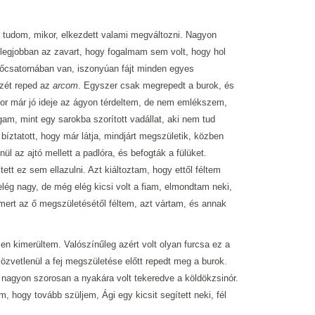
m tudom, mikor, elkezdett valami megváltozni. Nagyon
 legjobban az zavart, hogy fogalmam sem volt, hogy hol
lőcsatornában van, iszonyúan fájt minden egyes
zét reped az
arcom
. Egyszer csak megrepedt a burok, és
kor már jó ideje az ágyon térdeltem, de nem emlékszem,
am, mint egy sarokba szorított vadállat, aki nem tud
 bíztatott, hogy már látja, mindjárt megszületik, közben
nül az ajtó mellett a padlóra, és befogták a fülüket.
tt ez sem ellazulni. Azt kiáltoztam, hogy ettől féltem
lég nagy, de még elég kicsi volt a fiam, elmondtam neki,
ert az ő megszületésétől féltem, azt vártam, és annak
sen kimerültem. Valószínűleg azért volt olyan furcsa ez a
özvetlenül a fej megszületése előtt repedt meg a burok.
 nagyon szorosan a nyakára volt tekeredve a köldökzsinór.
m, hogy tovább szüljem, Ági egy kicsit segített neki, fél