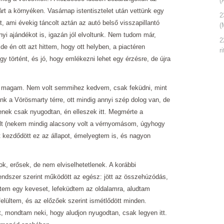
(
t a környéken. Vasárnap istentisztelet után vettünk egy
2
, ami évekig táncolt aztán az autó belső visszapillantó
(
yi ajándékot is, igazán jól elvoltunk. Nem tudom már,
2
e én ott azt hittem, hogy ott helyben, a piactéren
r
 történt, és jó, hogy emlékezni lehet egy érzésre, de újra
 magam. Nem volt semmihez kedvem, csak feküdni, mint
k a Vörösmarty térre, ott mindig annyi szép dolog van, de
nek csak nyugodtan, én elleszek itt. Megmérte a
t (nekem mindig alacsony volt a vérnyomásom, úgyhogy
őtt kezdődött ez az állapot, émelyegtem is, és nagyon
, erősek, de nem elviselhetetlenek. A korábbi
endszer szerint működött az egész: jött az összehúzódás,
siltem egy keveset, lefeküdtem az oldalamra, aludtam
felültem, és az előzőek szerint ismétlődött minden.
it, mondtam neki, hogy aludjon nyugodtan, csak legyen itt.