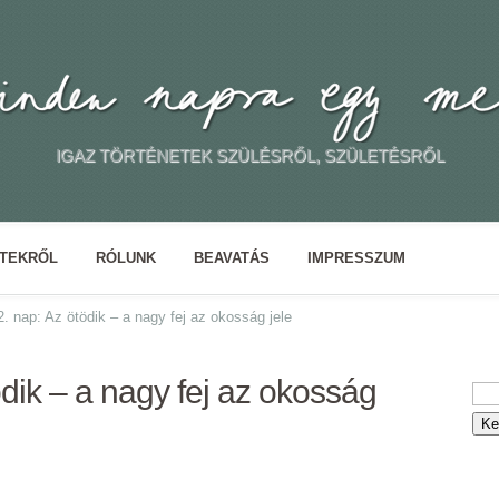
IGAZ TÖRTÉNETEK SZÜLÉSRŐL, SZÜLETÉSRŐL
ETEKRŐL
RÓLUNK
BEAVATÁS
IMPRESSZUM
. nap: Az ötödik – a nagy fej az okosság jele
dik – a nagy fej az okosság