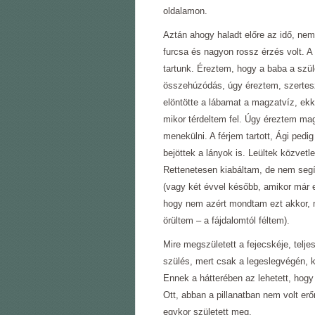
oldalamon.
Aztán ahogy haladt előre az idő, ne
furcsa és nagyon rossz érzés volt. A
tartunk. Éreztem, hogy a baba a szü
összehúzódás, úgy éreztem, szertes
elöntötte a lábamat a magzatvíz, ek
mikor térdeltem fel. Úgy éreztem mag
menekülni. A férjem tartott, Ági pedig
bejöttek a lányok is. Leültek közvetle
Rettenetesen kiabáltam, de nem segíte
(vagy két évvel később, amikor már e
hogy nem azért mondtam ezt akkor, m
örültem – a fájdalomtól féltem).
Mire megszületett a fejecskéje, telje
szülés, mert csak a legeslegvégén, k
Ennek a hátterében az lehetett, hogy
Ott, abban a pillanatban nem volt erő
egykor született meg.