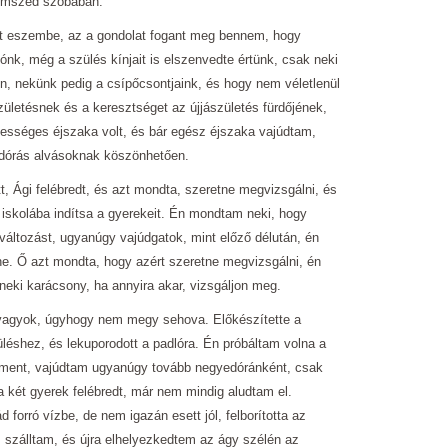
szomszéd szobában.
tt eszembe, az a gondolat fogant meg bennem, hogy
nk, még a szülés kínjait is elszenvedte értünk, csak neki
ten, nekünk pedig a csípőcsontjaink, és hogy nem véletlenül
zületésnek és a keresztséget az újjászületés fürdőjének,
ességes éjszaka volt, és bár egész éjszaka vajúdtam,
edórás alvásoknak köszönhetően.
t, Ági felébredt, és azt mondta, szeretne megvizsgálni, és
iskolába indítsa a gyerekeit. Én mondtam neki, hogy
áltozást, ugyanúgy vajúdgatok, mint előző délután, én
e. Ő azt mondta, hogy azért szeretne megvizsgálni, én
neki karácsony, ha annyira akar, vizsgáljon meg.
 vagyok, úgyhogy nem megy sehova. Előkészítette a
üléshez, és lekuporodott a padlóra. Én próbáltam volna a
 ment, vajúdtam ugyanúgy tovább negyedóránként, csak
a két gyerek felébredt, már nem mindig aludtam el.
forró vízbe, de nem igazán esett jól, felborította az
 szálltam, és újra elhelyezkedtem az ágy szélén az