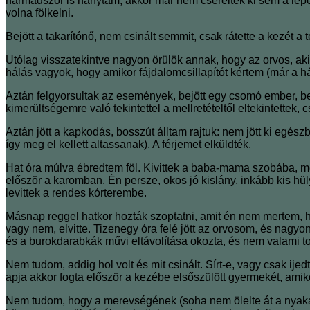
harmadszor is hánytam, akkor már nem cserélték ki sem a leped
volna fölkelni.
Bejött a takarítónő, nem csinált semmit, csak rátette a kezét a
Utólag visszatekintve nagyon örülök annak, hogy az orvos, ak
hálás vagyok, hogy amikor fájdalomcsillapítót kértem (már a h
Aztán felgyorsultak az események, bejött egy csomó ember, be
kimerültségemre való tekintettel a mellretételtől eltekintettek
Aztán jött a kapkodás, bosszút álltam rajtuk: nem jött ki egé
így meg el kellett altassanak). A férjemet elküldték.
Hat óra múlva ébredtem föl. Kivittek a baba-mama szobába, me
először a karomban. Én persze, okos jó kislány, inkább kis h
levittek a rendes kórterembe.
Másnap reggel hatkor hozták szoptatni, amit én nem mertem, h
vagy nem, elvitte. Tizenegy óra felé jött az orvosom, és nagy
és a burokdarabkák művi eltávolítása okozta, és nem valami to
Nem tudom, addig hol volt és mit csinált. Sírt-e, vagy csak ij
apja akkor fogta először a kezébe elsőszülött gyermekét, amiko
Nem tudom, hogy a merevségének (soha nem ölelte át a nyaka