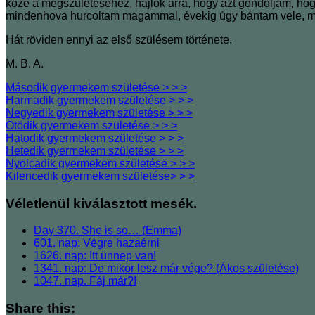
köze a megszületéséhez, hajlok arra, hogy azt gondoljam, hogy
mindenhova hurcoltam magammal, évekig úgy bántam vele, min
Hát röviden ennyi az első szülésem története.
M. B. A.
Második gyermekem születése > > >
Harmadik gyermekem születése > > >
Negyedik gyermekem születése > > >
Ötödik gyermekem születése > > >
Hatodik gyermekem születése > > >
Hetedik gyermekem születése > > >
Nyolcadik gyermekem születése > > >
Kilencedik gyermekem születése> > >
Véletlenül kiválasztott mesék.
Day 370. She is so… (Emma)
601. nap: Végre hazaérni
1626. nap: Itt ünnep van!
1341. nap: De mikor lesz már vége? (Ákos születése)
1047. nap. Fáj már?!
Share this: