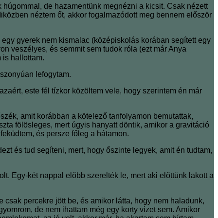
 húgommal, de hazamentünk megnézni a kicsit. Csak nézett
t. Miközben néztem őt, akkor fogalmazódott meg bennem először
 egy gyerek nem kismalac (középiskolás korában segített egy
gyon veszélyes, és semmit sem tudok róla (ezt már Anya
is hallottam.
s iszonyúan lefogytam.
zaért, este fél tízkor közöltem vele, hogy szerintem én már
őszék, amit korábban a kötelező tanfolyamon bemutattak,
zta fölösleges, mert úgyis hanyatt döntik, amikor a gravitáció
 feküdtem, és persze főleg a hátamon.
ezt és tud segíteni, mert, hogy őszinte legyek, amit én tudtam,
 Egy-két nappal előbb szerelték le, mert aki előttünk lakott a
de csak percekre jött be, és amikor látta, hogy nem haladunk,
a gyomrom, de nem ihattam még egy korty vizet sem. Amikor