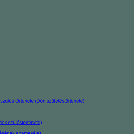
szülés története (Dóri születéstörténete)
ek szüléstörténete)
etésének apameséje)