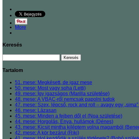
More
Keresés
Tartalom
51. mese: Megkésett, de igaz mese
50. mese: Most vagy soha (Letti)
49. mese: Így igazságos (Marilla születése)
48. mese: A VBAC-ről nemcsak papolni tudok
47. mese: Szex, lépcső, rock and roll ‒ avagy egy „sima” 
46. mese: Lázasan
45. mese: Minden a fejben dől el (Noa születése)
44. mese: Horgolás, Enya, hullámok (Dénes)
43. mese: Kicsit mintha kiléptem volna magamból (Bened
42. mese: A kör bezárul (Riki)
41. mese: Hol kezdődik a szülés története? (Bobó szül