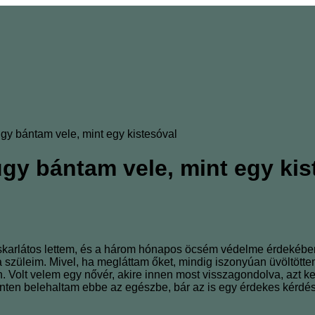
gy bántam vele, mint egy kistesóval
úgy bántam vele, mint egy kis
karlátos lettem, és a három hónapos öcsém védelme érdekében 
a szüleim. Mivel, ha megláttam őket, mindig iszonyúan üvöltötte
olt velem egy nővér, akire innen most visszagondolva, azt kel
inten belehaltam ebbe az egészbe, bár az is egy érdekes kérdé
.