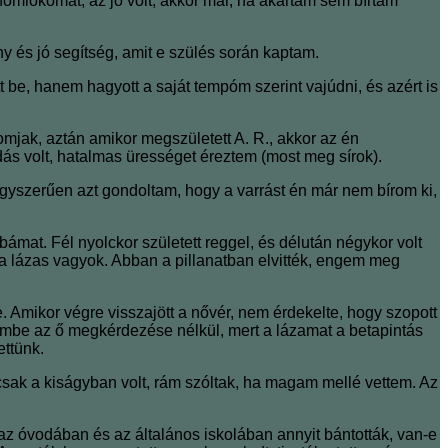
homlokomat, az jó volt, akkor már, ha akartam sem bírtam
ny és jó segítség, amit e szülés során kaptam.
be, hanem hagyott a saját tempóm szerint vajúdni, és azért is
mjak, aztán amikor megszületett A. R., akkor az én
ódás volt, hatalmas ürességet éreztem (most meg sírok).
egyszerűen azt gondoltam, hogy a varrást én már nem bírom ki,
mat. Fél nyolckor született reggel, és délután négykor volt
a lázas vagyok. Abban a pillanatban elvitték, engem meg
 Amikor végre visszajött a nővér, nem érdekelte, hogy szopott
erembe az ő megkérdezése nélkül, mert a lázamat a betapintás
ettünk.
b csak a kiságyban volt, rám szóltak, ha magam mellé vettem. Az
 óvodában és az általános iskolában annyit bántották, van-e