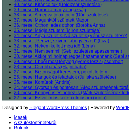
40. mese: Kitáncoltuk (Boldizsár születése)
39. mese: Három a magyar igazság
38. mese: A megváltó oxitocin (Dóri születése)
37. mese: Magunktól született Magor
36. mese: Otthon, édes otthon (Boróka Anna)
35. mese: Mégis szültem (Miron születése)
34. mese: Anya születik. Nő születik (Vénusz születése)
33. mese: „Persze, szívem, ahogy érzed” (Liza)
32. mese: Nekem kellett még idő (Léna)
31. mese: Nem semmi! (Sebi születése apaszemmel)
30. mese: Akkor mi holnap reggel hazamennénk (Sebi sz
29. mese: Ebből most tényleg gyerek lesz? (Zsombor)
28. mese: Ősrobbanás (Hajni baba)
27. mese: Biztonságot kerestem, pokolt leltem
26. mese: Hangok és feladatok (Juliska születése)
25. mese: Kontúrok (Andris)
24. mese: Gyorsan és pontosan (Alex születésének törté
23. mese: Könnyű is és nehéz is (Márk születésének tört
22. mese: Ez volt most az én ritmusom (Viola)
Designed by
Elegant WordPress Themes
| Powered by
WordP
Mesék
A szüléstörténetekről
Rólunk