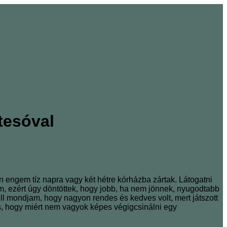
tesóval
engem tíz napra vagy két hétre kórházba zártak. Látogatni
m, ezért úgy döntöttek, hogy jobb, ha nem jönnek, nyugodtabb
l mondjam, hogy nagyon rendes és kedves volt, mert játszott
s, hogy miért nem vagyok képes végigcsinálni egy