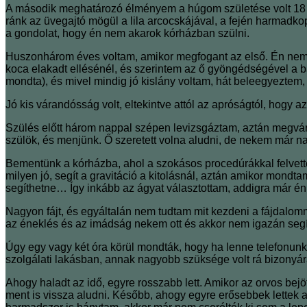
A második meghatározó élményem a húgom születése volt 18 
ránk az üvegajtó mögül a lila arcocskájával, a fején harmadk
a gondolat, hogy én nem akarok kórházban szülni.
Huszonhárom éves voltam, amikor megfogant az első. Én nem 
koca elakadt ellésénél, és szerintem az ő gyöngédségével a b
mondta), és mivel mindig jó kislány voltam, hát beleegyeztem,
Jó kis várandósság volt, eltekintve attól az apróságtól, hogy a
Szülés előtt három nappal szépen levizsgáztam, aztán megvárta
szülök, és menjünk. Ő szeretett volna aludni, de nekem már 
Bementünk a kórházba, ahol a szokásos procedúrákkal felvett
milyen jó, segít a gravitáció a kitolásnál, aztán amikor mondta
segíthetne… Így inkább az ágyat választottam, addigra már én 
Nagyon fájt, és egyáltalán nem tudtam mit kezdeni a fájdalomma
az éneklés és az imádság nekem ott és akkor nem igazán segít
Úgy egy vagy két óra körül mondták, hogy ha lenne telefonunk,
szolgálati lakásban, annak nagyobb szüksége volt rá bizony
Ahogy haladt az idő, egyre rosszabb lett. Amikor az orvos bejöt
ment is vissza aludni. Később, ahogy egyre erősebbek lettek 