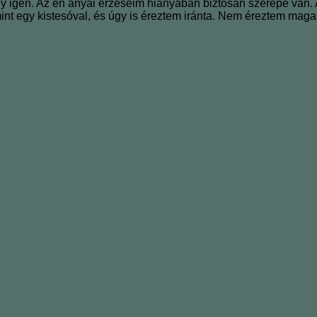
 igen. Az én anyai érzéseim hiányában biztosan szerepe van. Az
t egy kistesóval, és úgy is éreztem iránta. Nem éreztem mag