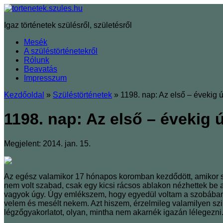
Igaz történetek szülésről, születésről
Mesék
A szüléstörténetekről
Rólunk
Beavatás
Impresszum
Kezdőoldal
»
Szüléstörténetek
»
1198. nap: Az első – évekig ú
1198. nap: Az első – évekig 
Megjelent: 2014. jan. 15.
Az egész valamikor 17 hónapos koromban kezdődött, amikor s
nem volt szabad, csak egy kicsi rácsos ablakon nézhettek be 
vagyok úgy. Úgy emlékszem, hogy egyedül voltam a szobában. V
velem és mesélt nekem. Azt hiszem, érzelmileg valamilyen sz
légzőgyakorlatot, olyan, mintha nem akarnék igazán lélegezni