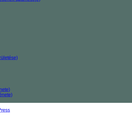
ületése)
nete)
énete)
ress