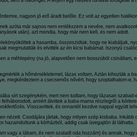
őt, sem a hálóinget. A férjem egy nedves ruhával törölgette a 
 térdemre, nagyon jó erő áradt belőle. Ez volt az egyetlen hatéko
inek azóta már sajnos nem emlékszem a nevére, nem avatkozott 
ányások után), azt mondta, hogy már nem kell, és nem adott.
lekönyököltek a hasamba, összeszidtak, hogy ne kiabáljak, nyo
, csak megmutatták és elvitték az én kicsi babámat. Iszonyú csal
szben a méhlepény (na jó, alapvetően nem bosszúból csináltam, 
gmérték a hőmérsékletemet, lázas voltam. Aztán kihozták a babá
ülye, megkérdeztem a csecsemős nővért, hogy szoptathatom-e, h
iába sírt szegénykém, mert nem tudtam, hogy lázasan szabad-e.
on felháborodott, amiért átvittek a baba-mama részlegről a kórt
rokfertőzés. Visszavittek, és onnantól kezdve nappal együtt leh
edten nézett. Csodájára jártak, hogy milyen szép kisbaba. Inkáb
r hazaindultunk a kórházból, addig csak üvegajtón át láthatta.
m vagy a lábam, és nem szaladt oda hozzám) és annak, hogy az