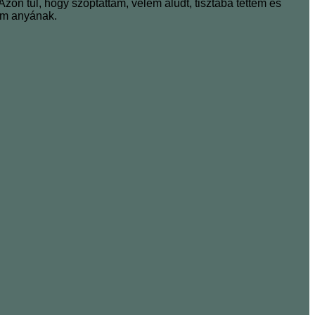
on túl, hogy szoptattam, velem aludt, tisztába tettem és
am anyának.