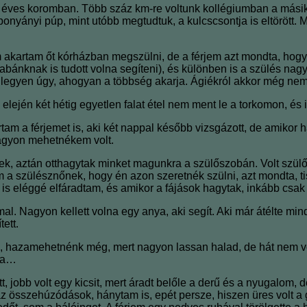
éves koromban. Több száz km-re voltunk kollégiumban a másik
oponyányi púp, mint utóbb megtudtuk, a kulcscsontja is eltöröt
akartam őt kórházban megszülni, de a férjem azt mondta, hogy
abánknak is tudott volna segíteni), és különben is a szülés na
 legyen úgy, ahogyan a többség akarja. Ágiékról akkor még nem 
z elején két hétig egyetlen falat étel nem ment le a torkomon, é
m a férjemet is, aki két nappal később vizsgázott, de amikor ha
nagyon mehetnékem volt.
ek, aztán otthagytak minket magunkra a szülőszobán. Volt szül
m a szülésznőnek, hogy én azon szeretnék szülni, azt mondta, tis
is eléggé elfáradtam, és amikor a fájások hagytak, inkább csak
l. Nagyon kellett volna egy anya, aki segít. Aki már átélte mind
ett.
 hazamehetnénk még, mert nagyon lassan halad, de hát nem volt.
ára…
t, jobb volt egy kicsit, mert áradt belőle a derű és a nyugalom, 
az összehúzódások, hánytam is, epét persze, hiszen üres volt 