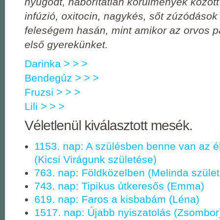
nyugodt, háborítatlan körülmények között
infúzió, oxitocin, nagykés, sőt zúzódáso
feleségem hasán, mint amikor az orvos pa
első gyerekünket.
Darinka > > >
Bendegúz > > >
Fruzsi > > >
Lili > > >
Véletlenül kiválasztott mesék.
1153. nap: A szülésben benne van az él
(Kicsi Virágunk születése)
763. nap: Földközelben (Melinda szüle
743. nap: Tipikus útkeresős (Emma)
619. nap: Faros a kisbabám (Léna)
1517. nap: Újabb nyiszatolás (Zsombor