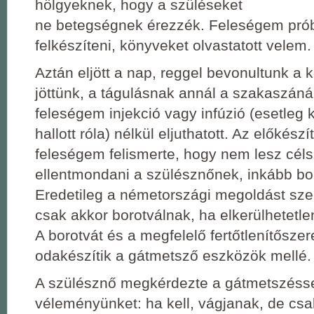
hölgyeknek, hogy a szüléseket
ne betegségnek érezzék. Feleségem prób
felkészíteni, könyveket olvastatott velem.
Aztán eljött a nap, reggel bevonultunk a 
jöttünk, a tágulásnak annál a szakaszáná
feleségem injekció vagy infúzió (esetleg 
hallott róla) nélkül eljuthatott. Az előkész
feleségem felismerte, hogy nem lesz cél
ellentmondani a szülésznőnek, inkább
bor
Eredetileg a németországi megoldást szer
csak akkor borotválnak, ha elkerülhetetl
A borotvát és a megfelelő fertőtlenítőszer
odakészítik a gátmetsző eszközök mellé.
A szülésznő megkérdezte a gátmetszésse
véleményünket: ha kell, vágjanak, de cs