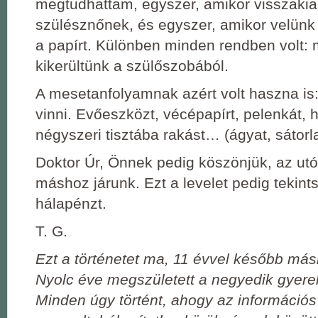
megtudhattam, egyszer, amikor visszakia
szülésznőnek, és egyszer, amikor velünk 
a papírt. Különben minden rendben volt:
kikerültünk a szülőszobából.
A mesetanfolyamnak azért volt haszna is: 
vinni. Evőeszközt, vécépapírt, pelenkát, 
négyszeri tisztába rakást… (ágyat, sátorl
Doktor Úr, Önnek pedig köszönjük, az ut
máshoz járunk. Ezt a levelet pedig tekint
hálapénzt.
T. G.
Ezt a történetet ma, 11 évvel később más
Nyolc éve megszületett a negyedik gyere
Minden úgy történt, ahogy az információs 