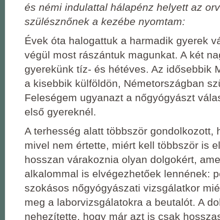
és némi indulattal hálapénz helyett az or
szülésznőnek a kezébe nyomtam:
Évek óta halogattuk a harmadik gyerek vá
végül most rászántuk magunkat. A két n
gyerekünk tíz- és hétéves. Az idősebbik
a kisebbik külföldön, Németországban szü
Feleségem ugyanazt a nőgyógyászt válasz
első gyereknél.
A terhesség alatt többször gondolkozott, 
mivel nem értette, miért kell többször is 
hosszan várakoznia olyan dolgokért, ame
alkalommal is elvégezhetőek lennének: p
szokásos nőgyógyászati vizsgálatkor mié
meg a laborvizsgálatokra a beutalót. A do
nehezítette, hogy már azt is csak hosszas