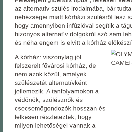
az alternatív szülés irodalmába, bár tudta
nehézségei miatt kórházi szülésről lesz sz
hogy amennyiben infúzióval segítik a tágu
bizonyos alternatív dolgokról szó sem lehe
és néha engem is elvitt a kórház előkészí
A kórház: viszonylag jól
felszerelt fővárosi kórház, de
nem azok közül, amelyek
szülészetét alternatívként
jellemezik. A tanfolyamokon a
védőnők, szülésznők és
csecsemőgondozók hosszan és
lelkesen részletezték, hogy
milyen lehetőségei vannak a