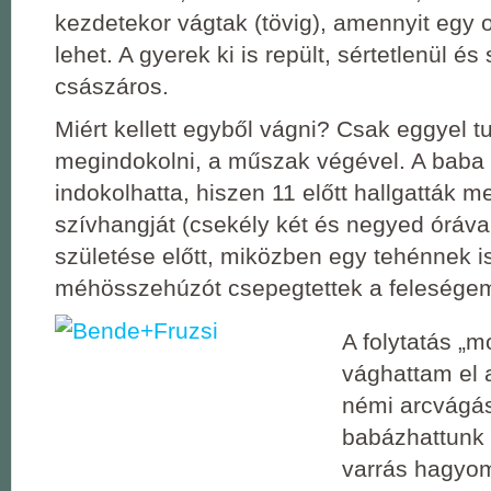
kezdetekor vágtak (tövig), amennyit egy 
lehet. A gyerek ki is repült, sértetlenül é
császáros.
Miért kellett egyből vágni? Csak eggyel 
megindokolni, a műszak végével. A bab
indokolhatta, hiszen 11 előtt hallgatták m
szívhangját (csekély két és negyed óráva
születése előtt, miközben egy tehénnek i
méhösszehúzót csepegtettek a felesége
A folytatás „m
vághattam el 
némi arcvágás
babázhattunk 
varrás hagyom