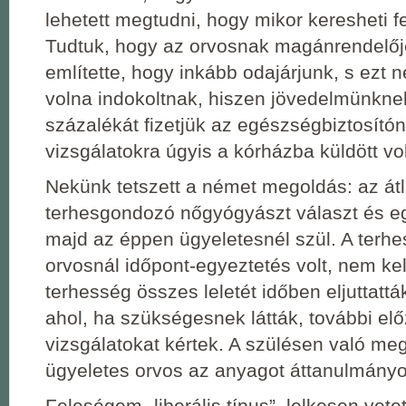
lehetett megtudni, hogy mikor keresheti fe
Tudtuk, hogy az orvosnak magánrendelőj
említette, hogy inkább odajárjunk, s ezt 
volna indokoltnak, hiszen jövedelmünknek
százalékát fizetjük az egészségbiztosító
vizsgálatokra úgyis a kórházba küldött vo
Nekünk tetszett a német megoldás: az át
terhesgondozó nőgyógyászt választ és eg
majd az éppen ügyeletesnél szül. A terh
orvosnál időpont-egyeztetés volt, nem kell
terhesség összes leletét időben eljuttatt
ahol, ha szükségesnek látták, további el
vizsgálatokat kértek. A szülésen való me
ügyeletes orvos az anyagot áttanulmányo
Feleségem „liberális típus”, lelkesen vete