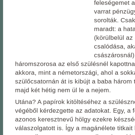
feleségemet a
varrat pénzüg
sorolták. Csa
maradt: a hat
(körülbelül az
csalódása, ak
császárosnál),
háromszorosa az első szülésnél kapottna
akkora, mint a németországi, ahol a sokk
szülőcsatornán át is kibújt a baba három 
majd két hétig nem ül le a nejem.
Utána? A papírok kitöltéséhez a szülészn
végéből kérdezgette az adatokat. Egy, a
azonos keresztnevű hölgy ezekre készsé
válaszolgatott is. Így a magánélete titkait 