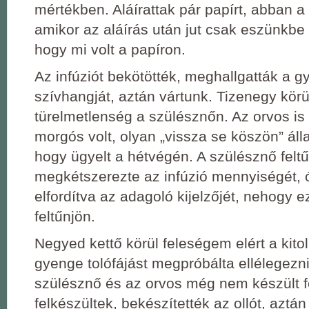
mértékben. Aláírattak pár papírt, abban a 
amikor az aláírás után jut csak eszünkb
hogy mi volt a papíron.
Az infúziót bekötötték, meghallgatták a g
szívhangját, aztán vártunk. Tizenegy körül
türelmetlenség a szülésznőn. Az orvos is
morgós volt, olyan „vissza se köszön” áll
hogy ügyelt a hétvégén. A szülésznő felt
megkétszerezte az infúzió mennyiségét,
elfordítva az adagoló kijelzőjét, nehogy e
feltűnjön.
Negyed kettő körül feleségem elért a kito
gyenge tolófájást megpróbálta ellélegezni
szülésznő és az orvos még nem készült fe
felkészültek, bekészítették az ollót, aztán