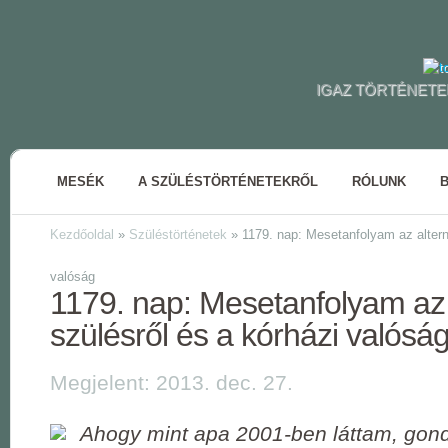
IGAZ TÖRTÉNETE
MESÉK
A SZÜLÉSTÖRTÉNETEKRŐL
RÓLUNK
Kezdőoldal
»
Szüléstörténetek
»
1179. nap: Mesetanfolyam az alterna
valóság
1179. nap: Mesetanfolyam az 
szülésről és a kórházi valósá
Megjelent: 2013. dec. 27.
Ahogy mint apa 2001-ben láttam, gond