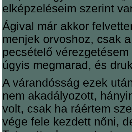
elképzeléseim szerint va
Ágival már akkor felvett
menjek orvoshoz, csak a 1
pecsételő vérezgetésem vo
úgyis megmarad, és drukk
A várandósság ezek utá
nem akadályozott, hányi
volt, csak ha ráértem s
vége fele kezdett nőni, 