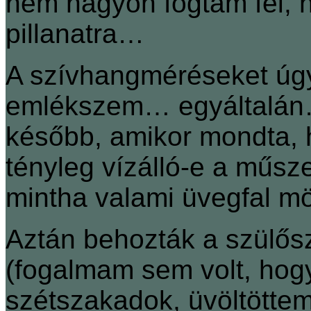
nem nagyon fogtam fel, 
pillanatra…
A szívhangméréseket úgy
emlékszem… egyáltalán…
később, amikor mondta, 
tényleg vízálló-e a műsz
mintha valami üvegfal mö
Aztán behozták a szülős
(fogalmam sem volt, hogy 
szétszakadok, üvöltöttem