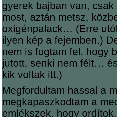
gyerek bajban van, csak 
most, aztán metsz, közb
oxigénpalack… (Erre utól
ilyen kép a fejemben.) De
nem is fogtam fel, hogy 
jutott, senki nem félt… é
kik voltak itt.)
Megfordultam hassal a m
megkapaszkodtam a med
emlékszek, hogy ordítok.