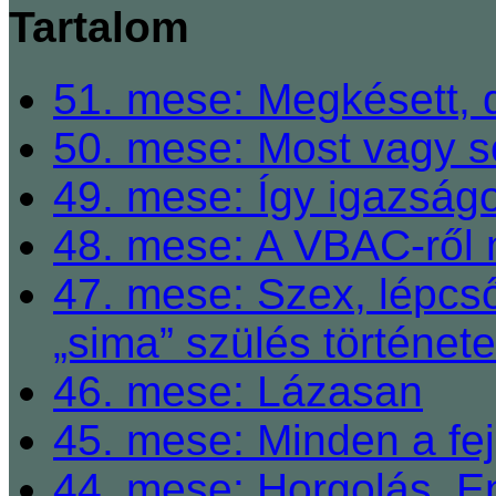
Tartalom
51. mese: Megkésett, 
50. mese: Most vagy so
49. mese: Így igazságo
48. mese: A VBAC-ről 
47. mese: Szex, lépcső
„sima” szülés története
46. mese: Lázasan
45. mese: Minden a fej
44. mese: Horgolás, E