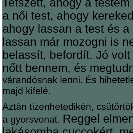
Tetszett, ahogy a testem
a női test, ahogy kereked
ahogy lassan a test és a 
lassan már mozogni is ne
belassít, befordít. Jó vo
nőtt bennem, és megtudni
várandósnak lenni. És hihetetl
majd kifelé.
Aztán tizenhetedikén, csütört
Reggel elme
a gyorsvonat.
lakásomba cuccokért, me