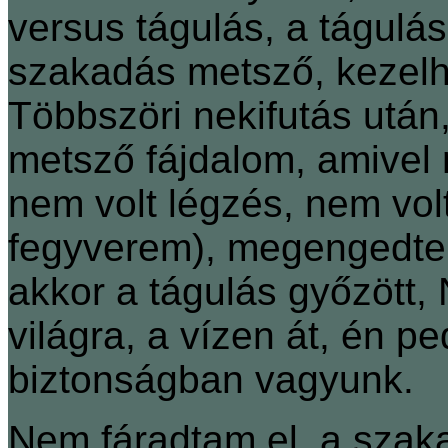
versus tágulás, a tágulá
szakadás metsző, kezelhe
Többszöri nekifutás után
metsző fájdalom, amivel 
nem volt légzés, nem volt
fegyverem), megengedte
akkor a tágulás győzött, 
világra, a vízen át, én p
biztonságban vagyunk.
Nem fáradtam el, a szak