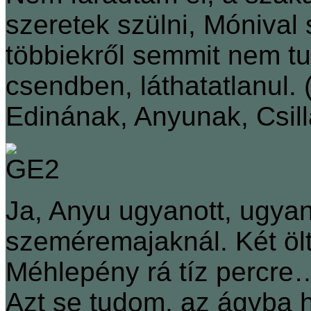
szeretek szülni, Mónival 
többiekről semmit nem tud
csendben, láthatatlanul.
Edinának, Anyunak, Csill
Ja, Anyu ugyanott, ugya
szeméremajaknál. Két ölt
Méhlepény rá tíz percr
Azt se tudom, az ágyba 