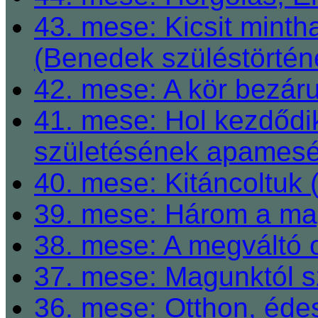
43. mese: Kicsit mint
(Benedek szüléstörtén
42. mese: A kör bezárul
41. mese: Hol kezdődi
születésének apamesé
40. mese: Kitáncoltuk 
39. mese: Három a ma
38. mese: A megváltó o
37. mese: Magunktól s
36. mese: Otthon, éde