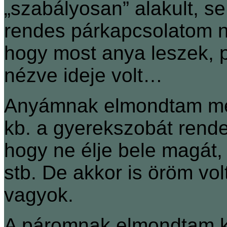
„szabályosan” alakult, s
rendes párkapcsolatom n
hogy most anya leszek, 
nézve ideje volt…
Anyámnak elmondtam még
kb. a gyerekszobát rend
hogy ne élje bele magát
stb. De akkor is öröm vo
vagyok.
A páromnak elmondtam ké