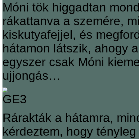
Móni tök higgadtan mondj
rákattanva a szemére, mi
kiskutyafejjel, és megfo
hátamon látszik, ahogy a
egyszer csak Móni kiemel
ujjongás…
Rárakták a hátamra, mind
kérdeztem, hogy tényleg