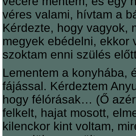
vécére mentem, és egy ny
véres valami, hívtam a báb
Kérdezte, hogy vagyok, 
megyek ebédelni, ekkor vol
szoktam enni szülés előt
Lementem a konyhába, és
fájással. Kérdeztem Anyu
hogy félórásak… (Ő azért 
felkelt, hajat mosott, elm
kilenckor kint voltam, mi