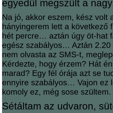
egyedül megszült a nag
Na jó, akkor eszem, kész volt
hányingerem lett a következő f
hét percre… aztán úgy öt-hat 
egész szabályos… Aztán 2.20 kö
nem olvasta az SMS-t, meglepőd
Kérdezte, hogy érzem? Hát én
marad? Egy fél órája azt se tu
ennyire szabályos… Vajon ez 
komoly ez, még sose szültem. „
Sétáltam az udvaron, süt