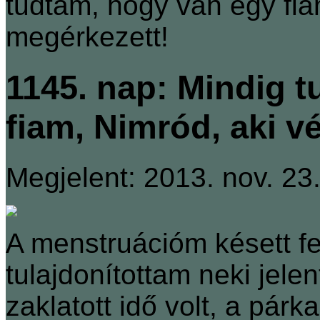
tudtam, hogy van egy fia
megérkezett!
1145. nap: Mindig 
fiam, Nimród, aki v
Megjelent: 2013. nov. 23
A menstruációm késett f
tulajdonítottam neki jele
zaklatott idő volt, a pá