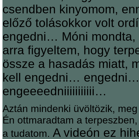
csendben kinyomom, enny
előző tolásokkor volt or
engedni… Móni mondta, 
arra figyeltem, hogy te
össze a hasadás miatt, m
kell engedni… engedni
engeeeedniiiiiiiiiii…
Aztán mindenki üvöltözik, meg
Én ottmaradtam a terpeszben,
A videón ez hih
a tudatom.