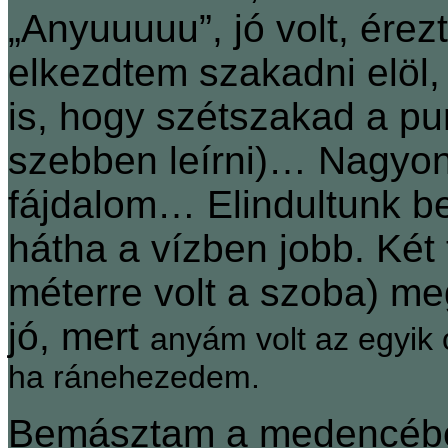
„Anyuuuuu”, jó volt, ére
elkezdtem szakadni elöl
is, hogy szétszakad a 
szebben leírni)… Nagyon 
fájdalom… Elindultunk 
hátha a vízben jobb. Két
méterre volt a szoba) me
jó, mert
anyám volt az egyik 
ha ránehezedem.
Bemásztam a medencébe…