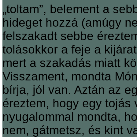
„toltam”, belement a sebb
hideget hozzá (amúgy ne
felszakadt sebbe éreztem
tolásokkor a feje a kijára
mert a szakadás miatt 
Visszament, mondta Móni
bírja, jól van. Aztán az e
éreztem, hogy egy tojás 
nyugalommal mondta, hog
nem, gátmetsz, és kint 