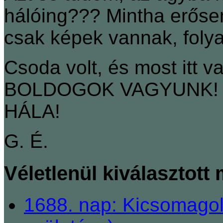
hálóing??? Mintha erősen
csak képek vannak, foly
Csoda volt, és most itt v
BOLDOGOK VAGYUNK! J
HÁLA!
G. É.
Véletlenül kiválasztott
1688. nap: Kicsomagol