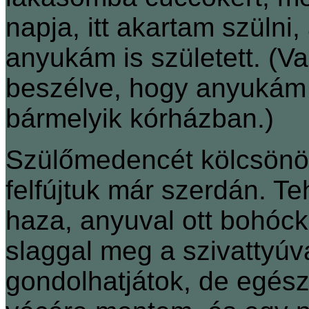
napja, itt akartam szülni
anyukám is született. (V
beszélve, hogy anyukám k
bármelyik kórházban.)
Szülőmedencét kölcsönöz
felfújtuk már szerdán. Te
haza, anyuval ott bohóc
slaggal meg a szivattyúv
gondolhatjátok, de egész 