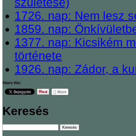
születése)
1726. nap: Nem lesz se
1859. nap: Önkívületb
1377. nap: Kicsikém 
története
1926. nap: Zádor, a ku
Share this:
More
Keresés