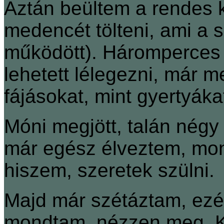
Aztán beültem a rendes 
medencét tölteni, ami a 
működött). Háromperces l
lehetett lélegezni, már m
fájásokat, mint gyertyákat
Móni megjött, talán négy
már egész élveztem, mon
hiszem, szeretek szülni.
Majd már szétáztam, ezért
mondtam, nézzen meg. Ké