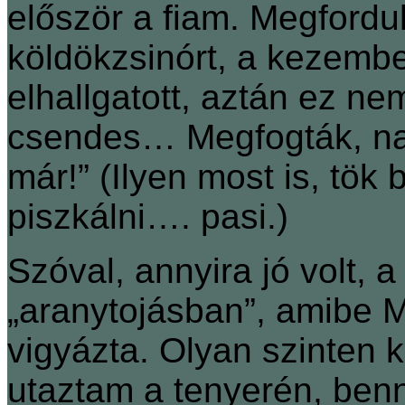
először a fiam. Megfordu
köldökzsinórt, a kezemb
elhallgatott, aztán ez ne
csendes… Megfogták, na, 
már!” (Ilyen most is, tök
piszkálni…. pasi.)
Szóval, annyira jó volt, 
„aranytojásban”, amibe Mó
vigyázta. Olyan szinten 
utaztam a tenyerén, benn