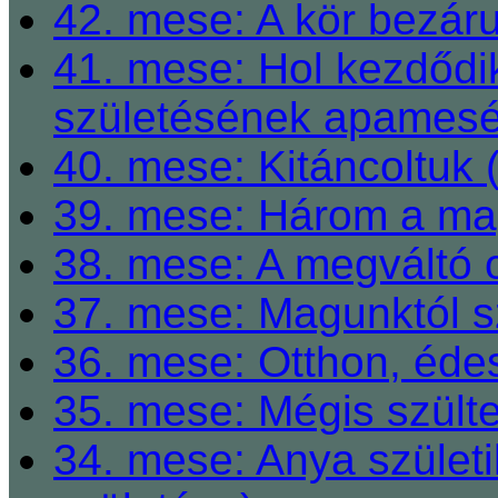
42. mese: A kör bezárul
41. mese: Hol kezdődi
születésének apamesé
40. mese: Kitáncoltuk 
39. mese: Három a ma
38. mese: A megváltó o
37. mese: Magunktól s
36. mese: Otthon, éde
35. mese: Mégis szült
34. mese: Anya születi