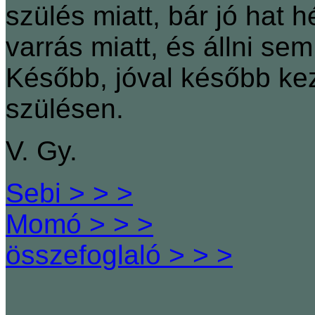
szülés miatt, bár jó hat 
varrás miatt, és állni se
Később, jóval később ke
szülésen.
V. Gy.
Sebi > > >
Momó > > >
összefoglaló > > >