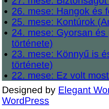
27. mese: Biztonságot 
26. mese: Hangok és fe
25. mese: Kontúrok (A
24. mese: Gyorsan és 
története)
23. mese: Könnyű is é
története)
22. mese: Ez volt most
Designed by
Elegant Wo
WordPress