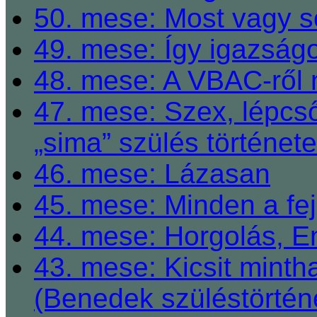
50. mese: Most vagy so
49. mese: Így igazságo
48. mese: A VBAC-ről 
47. mese: Szex, lépcső
„sima” szülés története
46. mese: Lázasan
45. mese: Minden a fej
44. mese: Horgolás, E
43. mese: Kicsit mint
(Benedek szüléstörtén