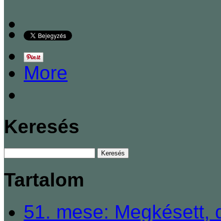
More
Keresés
Tartalom
51. mese: Megkésett, 