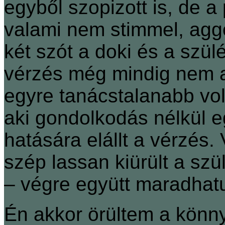
egyből szopizott is, de a
valami nem stimmel, aggó
két szót a doki és a szül
vérzés még mindig nem aka
egyre tanácstalanabb volt
aki gondolkodás nélkül eg
hatására elállt a vérzés.
szép lassan kiürült a szü
– végre együtt maradhatu
Én akkor örültem a kön