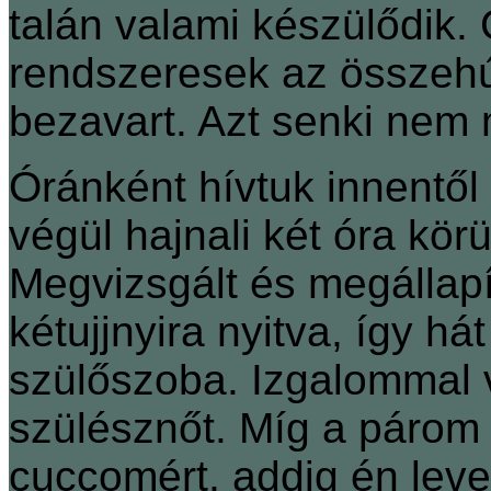
talán valami készülődik
rendszeresek az összeh
bezavart. Azt senki nem 
Óránként hívtuk innentől 
végül hajnali két óra kör
Megvizsgált és megállapí
kétujjnyira nyitva, így há
szülőszoba. Izgalommal 
szülésznőt. Míg a párom
cuccomért, addig én lev