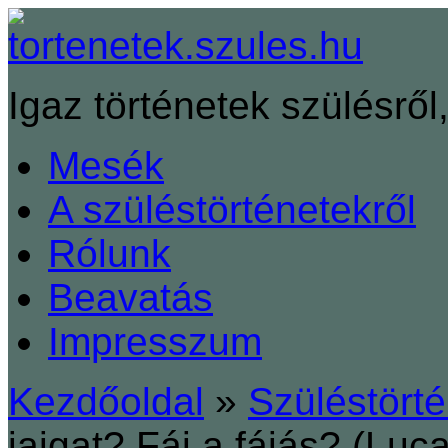
Igaz történetek szülésről,
Mesék
A szüléstörténetekről
Rólunk
Beavatás
Impresszum
Kezdőoldal
»
Szüléstört
jajgat? Fáj a fájás? (Luc