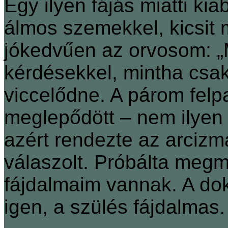
Egy ilyen fájás miatti ki
álmos szemekkel, kicsit
jókedvűen az orvosom: „M
kérdésekkel, mintha csak
viccelődne. A párom felpa
meglepődött – nem ilyen 
azért rendezte az arcizm
válaszolt. Próbálta megm
fájdalmaim vannak. A doki
igen, a szülés fájdalmas.