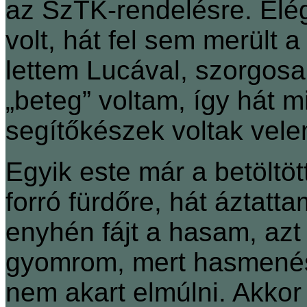
az SzTK-rendelésre. Elég
volt, hát fel sem merült 
lettem Lucával, szorgosan
„beteg” voltam, így hát 
segítőkészek voltak vele
Egyik este már a betöltö
forró fürdőre, hát áztat
enyhén fájt a hasam, azt 
gyomrom, mert hasmenése
nem akart elmúlni. Akko