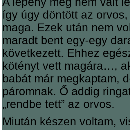
A lepény még nem vált le
így úgy döntött az orvos,
maga. Ezek után nem vol
maradt bent egy-egy dara
következett. Ehhez egés
kötényt vett magára…, a
babát már megkaptam, d
páromnak. Ő addig ringa
„rendbe tett” az orvos.
Miután készen voltam, v