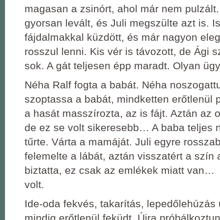
magasan a zsinórt, ahol már nem pulzált.
gyorsan levált, és Juli megszülte azt is. 
fájdalmakkal küzdött, és már nagyon elege
rosszul lenni. Kis vér is távozott, de Ági 
sok. A gát teljesen épp maradt. Olyan ü
Néha Ralf fogta a babát. Néha noszogattu
szoptassa a babát, mindketten erőtlenül 
a hasát masszírozta, az is fájt. Aztán az o
de ez se volt sikeresebb… A baba teljes
tűrte. Várta a mamáját. Juli egyre rosszabb
felemelte a lábát, aztán visszatért a szín 
biztatta, ez csak az emlékek miatt van… 
volt.
Ide-oda fekvés, takarítás, lepedőlehúzás 
mindig erőtlenül feküdt. Újra próbálkoztu