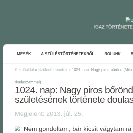
IGAZ TÖRTÉNETE
MESÉK
A SZÜLÉSTÖRTÉNETEKRŐL
RÓLUNK
Kezdőoldal
»
Szüléstörténetek
»
1024. nap: Nagy piros bőrönd (Milo 
doulaszemmel)
1024. nap: Nagy piros bőrönd
születésének története doul
Megjelent: 2013. júl. 25.
Nem gondoltam, bár kicsit vágytam rá