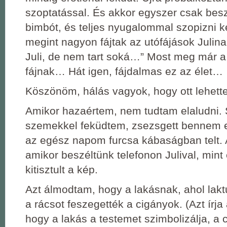
szoptatással. És akkor egyszer csak besz
bimbót, és teljes nyugalommal szopizni ke
megint nagyon fájtak az utófájások Julina
Juli, de nem tart soká…” Most meg már a 
fájnak… Hát igen, fájdalmas ez az élet…
Köszönöm, hálás vagyok, hogy ott lehett
Amikor hazaértem, nem tudtam elaludni.
szemekkel feküdtem, zsezsgett bennem e
az egész napom furcsa kábaságban telt. A
amikor beszéltünk telefonon Julival, mint
kitisztult a kép.
Azt álmodtam, hogy a lakásnak, ahol lakt
a rácsot feszegették a cigányok. (Azt írj
hogy a lakás a testemet szimbolizálja, a