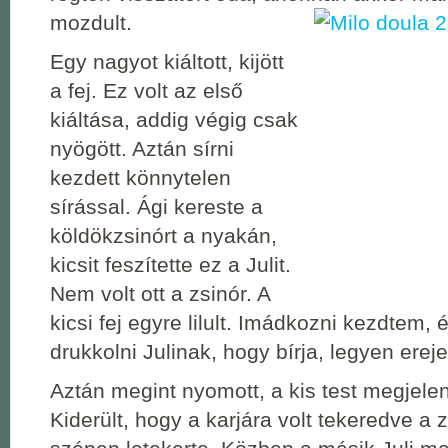
mozdult.
Egy nagyot kiáltott, kijött
a fej. Ez volt az első
kiáltása, addig végig csak
nyögött. Aztán sírni
kezdett könnytelen
sírással. Ági kereste a
köldökzsinórt a nyakán,
kicsit feszítette ez a Julit.
Nem volt ott a zsinór. A
kicsi fej egyre lilult. Imádkozni kezdtem, 
drukkolni Julinak, hogy bírja, legyen ereje
Aztán megint nyomott, a kis test megjelen
Kiderült, hogy a karjára volt tekeredve a z