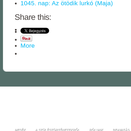
1045. nap: Az ötödik lurkó (Maja)
Share this:
More
MESÉK
A SZÜLÉSTÖRTÉNETEKRŐL
RÓLUNK
BEAVATÁS