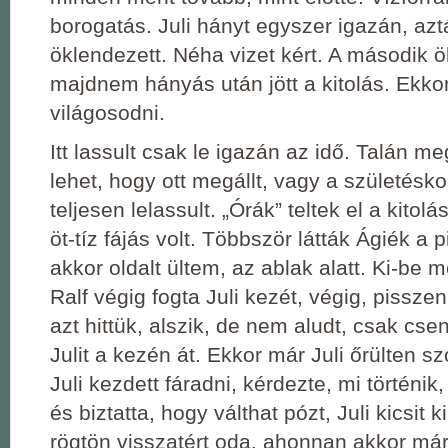
borogatás. Juli hányt egyszer igazán, az
öklendezett. Néha vizet kért. A második 
majdnem hányás után jött a kitolás. Ekko
világosodni.
Itt lassult csak le igazán az idő. Talán meg 
lehet, hogy ott megállt, vagy a születésko
teljesen lelassult. „Órák” teltek el a kitolá
öt-tíz fájás volt. Többször látták Ágiék a pi
akkor oldalt ültem, az ablak alatt. Ki-be 
Ralf végig fogta Juli kezét, végig, pissze
azt hittük, alszik, de nem aludt, csak cs
Julit a kezén át. Ekkor már Juli őrülten sz
Juli kezdett fáradni, kérdezte, mi történik
és biztatta, hogy válthat pózt, Juli kicsit 
rögtön visszatért oda, ahonnan akkor már