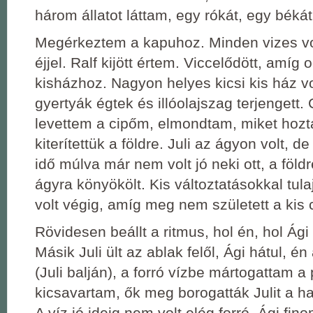
három állatot láttam, egy rókát, egy békát
Megérkeztem a kapuhoz. Minden vizes vo
éjjel. Ralf kijött értem. Viccelődött, amíg 
kisházhoz. Nagyon helyes kicsi kis ház vo
gyertyák égtek és illóolajszag terjengett
levettem a cipőm, elmondtam, miket hozt
kiterítettük a földre. Juli az ágyon volt, 
idő múlva már nem volt jó neki ott, a földr
ágyra könyökölt. Kis változtatásokkal tul
volt végig, amíg meg nem született a kis 
Rövidesen beállt a ritmus, hol én, hol Ági 
Másik Juli ült az ablak felől, Ági hátul, én
(Juli balján), a forró vízbe mártogattam a
kicsavartam, ők meg borogatták Julit a h
A víz jó ideig nem volt elég forró. Ági fin