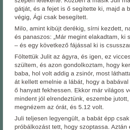
szépen letekerte. Közben a másik Juli ma
gátját, és a fejet is ő segítette ki, majd a 
végig, Ági csak besegített.
Milo, amint kibújt derékig, sírni kezdett, 
és panaszos: „Már megint elakadtam, ki s
– és egy következő fájással ki is csussza
Föltettük Julit az ágyra, és igen, ez vicces
szültem, és azon gondolkoztam, hogy ker
baba, hol volt addig a zsinór, most láthat
át kellett emelnie a lábát, hogy a babáva
ő hanyatt fekhessen. Ekkor már világos v
mindent jól elrendeztünk, eszembe jutott
megnézem az órát, és 5.12 volt.
Juli teljesen legyengült, a babát épp csa
próbálkozást tett, hogy szoptassa. Aztán 