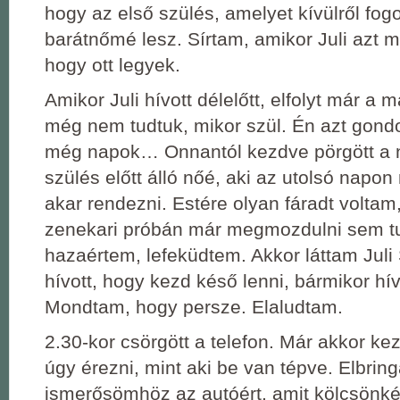
hogy az első szülés, amelyet kívülről fogo
barátnőmé lesz. Sírtam, amikor Juli azt m
hogy ott legyek.
Amikor Juli hívott délelőtt, elfolyt már a 
még nem tudtuk, mikor szül. Én azt gondo
még napok… Onnantól kezdve pörgött a 
szülés előtt álló nőé, aki az utolsó napo
akar rendezni. Estére olyan fáradt voltam
zenekari próbán már megmozdulni sem t
hazaértem, lefeküdtem. Akkor láttam Juli
hívott, hogy kezd késő lenni, bármikor hí
Mondtam, hogy persze. Elaludtam.
2.30-kor csörgött a telefon. Már akkor 
úgy érezni, mint aki be van tépve. Elbri
ismerősömhöz az autóért, amit kölcsönké