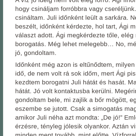
hogy csináljam forróbbra vagy cseréljünk
csináltam. Juli időnként leült a sarkára. 
beszélt, időnként kérdezte, hol tart, Ági m
választ adott. Ági megkérdezte tőle, elég
borogatás. Még lehet melegebb… No, m
jó, gondoltam.
Időnként még azon is eltűnődtem, milyen 
idő, de nem volt rá sok időm, mert Ági pis
kezdtem borogatni Juli hátát és hasát. M
hátát. Jó volt kontaktusba kerülni. Megér
gondoltam bele, mi zajlik a bőr mögött, 
eszembe se jutott. Csak a simogatás maga
amikor Juli néha azt mondta: „De jó!” Em
érzésre, tényleg jólesik olyankor. Aztán vi
minden ment tovább, mint előtte. Vízforral