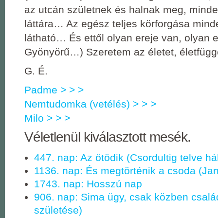
az utcán születnek és halnak meg, mind
láttára… Az egész teljes körforgása min
látható… És ettől olyan ereje van, olyan 
Gyönyörű…) Szeretem az életet, életfü
G. É.
Padme > > >
Nemtudomka (vetélés) > > >
Milo > > >
Véletlenül kiválasztott mesék.
447. nap: Az ötödik (Csordultig telve há
1136. nap: És megtörténik a csoda (Ja
1743. nap: Hosszú nap
906. nap: Sima ügy, csak közben család
születése)